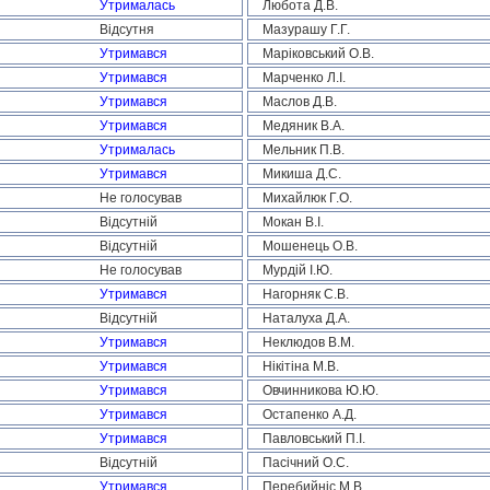
Утрималась
Любота Д.В.
Відсутня
Мазурашу Г.Г.
Утримався
Маріковський О.В.
Утримався
Марченко Л.І.
Утримався
Маслов Д.В.
Утримався
Медяник В.А.
Утрималась
Мельник П.В.
Утримався
Микиша Д.С.
Не голосував
Михайлюк Г.О.
Відсутній
Мокан В.І.
Відсутній
Мошенець О.В.
Не голосував
Мурдій І.Ю.
Утримався
Нагорняк С.В.
Відсутній
Наталуха Д.А.
Утримався
Неклюдов В.М.
Утримався
Нікітіна М.В.
Утримався
Овчинникова Ю.Ю.
Утримався
Остапенко А.Д.
Утримався
Павловський П.І.
Відсутній
Пасічний О.С.
Утримався
Перебийніс М.В.