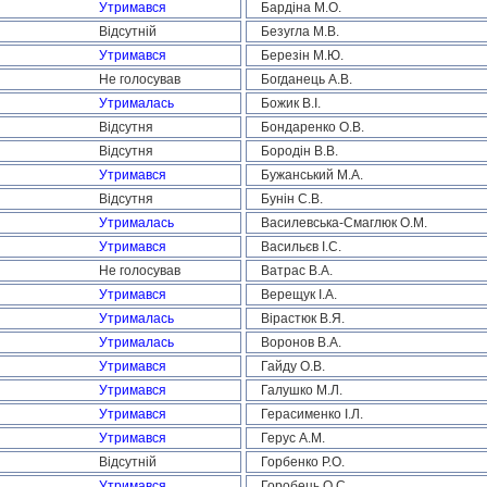
Утримався
Бардіна М.О.
Відсутній
Безугла М.В.
Утримався
Березін М.Ю.
Не голосував
Богданець А.В.
Утрималась
Божик В.І.
Відсутня
Бондаренко О.В.
Відсутня
Бородін В.В.
Утримався
Бужанський М.А.
Відсутня
Бунін С.В.
Утрималась
Василевська-Смаглюк О.М.
Утримався
Васильєв І.С.
Не голосував
Ватрас В.А.
Утримався
Верещук І.А.
Утрималась
Вірастюк В.Я.
Утрималась
Воронов В.А.
Утримався
Гайду О.В.
Утримався
Галушко М.Л.
Утримався
Герасименко І.Л.
Утримався
Герус А.М.
Відсутній
Горбенко Р.О.
Утримався
Горобець О.С.