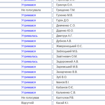
Утримався
Гринчук О.А.
Не голосувала
Грищенко Т.М.
Утримався
Гузенко М.В.
Утримався
Гурін Д.О.
Утримався
Демченко С.О.
Утримався
Діденко Ю.О.
Утрималась
Дмитрук А.Г.
Утримався
Дубнов А.В.
Утримався
Жмеренецький О.С.
Утримався
Заблоцький М.Б.
Утрималась
Завітневич О.М.
Утрималась
Задорожний А.В.
Утримався
Заремський М.В.
Утримався
Захарченко В.В.
Утримався
Зуб В.О.
Утримався
Іванов В.І.
Утримався
Кабанов О.Є.
Утримався
Кальченко С.В.
Не голосував
Каптєлов Р.В.
Відсутній
Касай К.І.