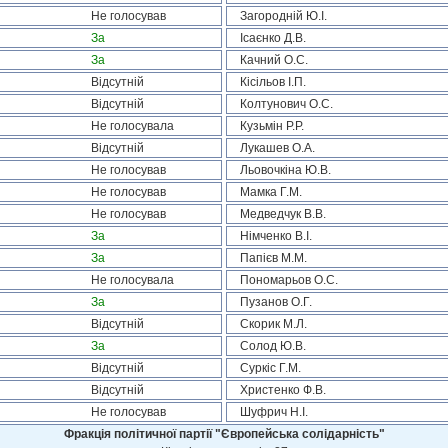
Не голосував
Загородній Ю.І.
За
Ісаєнко Д.В.
За
Качний О.С.
Відсутній
Кісільов І.П.
Відсутній
Колтунович О.С.
Не голосувала
Кузьмін Р.Р.
Відсутній
Лукашев О.А.
Не голосував
Льовочкіна Ю.В.
Не голосував
Мамка Г.М.
Не голосував
Медведчук В.В.
За
Німченко В.І.
За
Папієв М.М.
Не голосувала
Пономарьов О.С.
За
Пузанов О.Г.
Відсутній
Скорик М.Л.
За
Солод Ю.В.
Відсутній
Суркіс Г.М.
Відсутній
Христенко Ф.В.
Не голосував
Шуфрич Н.І.
Фракція політичної партії "Європейська солідарність"