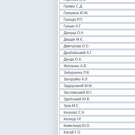
Гривко С.Д.
Гришина Ю.М.
Грищук Р.П.
Гунько А.Г.
Дануца О.А.
Дирдін М.Є.
Дмитрієва О.О.
Драбовський А.Г.
Дунда О.А.
Жупанин А.В.
Забуранна Л.В.
Загоруйко А.Л.
Задорожній М.М.
Заславський Ю.І.
Здебський Ю.В.
Зуєв М.С.
Іонушас С.К.
Калаур І.Р.
Камельчук Ю.О.
Касай Г.О.