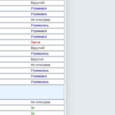
Відсутній
Утримався
Утримався
Не голосував
Утрималась
Утримався
Утримався
Проти
Відсутній
Утрималась
Відсутня
Не голосував
Утрималась
Утримався
Утрималась
Не голосував
За
За