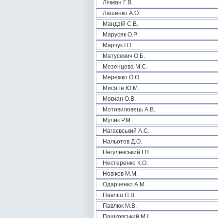
Лічман Г.В.
Ляшенко А.О.
Мандзій С.В.
Марусяк О.Р.
Марчук І.П.
Матусевич О.Б.
Мезенцева М.С.
Мережко О.О.
Мисягін Ю.М.
Мовчан О.В.
Мотовиловець А.В.
Мулик Р.М.
Нагаєвський А.С.
Нальотов Д.О.
Негулевський І.П.
Нестеренко К.О.
Новіков М.М.
Одарченко А.М.
Павліш П.В.
Павлюк М.В.
Пашковський М.І.