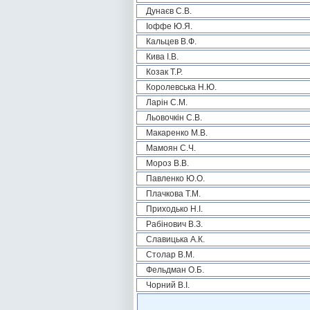
Дунаєв С.В.
Іоффе Ю.Я.
Кальцев В.Ф.
Кива І.В.
Козак Т.Р.
Королевська Н.Ю.
Ларін С.М.
Льовочкін С.В.
Макаренко М.В.
Мамоян С.Ч.
Мороз В.В.
Павленко Ю.О.
Плачкова Т.М.
Приходько Н.І.
Рабінович В.З.
Славицька А.К.
Столар В.М.
Фельдман О.Б.
Чорний В.І.