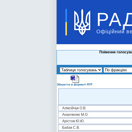
РА
Офіційний в
Поіменне голосува
Зберегти в форматі RTF
Аліксійчук О.В.
Ананченко М.О.
Арістов Ю.Ю.
Бабак С.В.