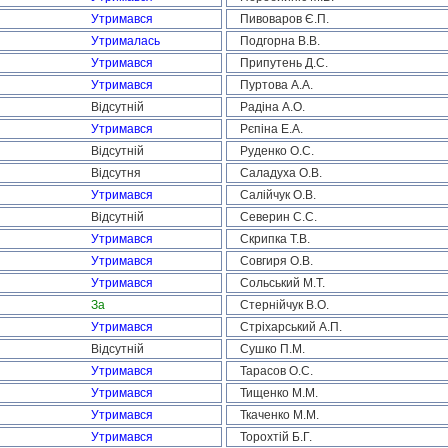
Утримався
Пивоваров Є.П.
Утрималась
Подгорна В.В.
Утримався
Припутень Д.С.
Утримався
Пуртова А.А.
Відсутній
Радіна А.О.
Утримався
Рєпіна Е.А.
Відсутній
Руденко О.С.
Відсутня
Саладуха О.В.
Утримався
Салійчук О.В.
Відсутній
Северин С.С.
Утримався
Скрипка Т.В.
Утримався
Совгиря О.В.
Утримався
Сольський М.Т.
За
Стернійчук В.О.
Утримався
Стріхарський А.П.
Відсутній
Сушко П.М.
Утримався
Тарасов О.С.
Утримався
Тищенко М.М.
Утримався
Ткаченко М.М.
Утримався
Торохтій Б.Г.