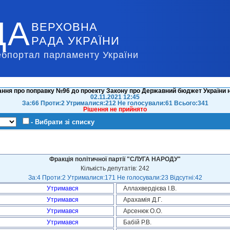
ДА
ВЕРХОВНА
РАДА УКРАЇНИ
ебпортал парламенту України
ння про поправку №96 до проекту Закону про Державний бюджет України н
02.11.2021 12:45
За:66 Проти:2 Утрималися:212 Не голосували:61 Всього:341
Рішення не прийнято
- Вибрати зі списку
Фракція політичної партії "СЛУГА НАРОДУ"
Кількість депутатів: 242
За:4 Проти:2 Утрималися:171 Не голосували:23 Відсутні:42
Утримався
Аллахвердієва І.В.
Утримався
Арахамія Д.Г.
Утримався
Арсенюк О.О.
Утримався
Бабій Р.В.