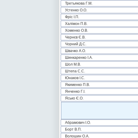
Третьякова Г.М.
Устенко О.О.
Фріс І.П.
Халімон П.В.
Хоменко О.В.
Чернєв Є.В.
Чорний Д.С.
Швачко А.О.
Шинкаренко І.А.
Шол М.В.
Штепа С.С.
Юнаков І.С.
Якименко П.В.
Янченко Г.І.
Ясько Є.О.
Абрамович І.О.
Борт В.П.
Волошин О.А.