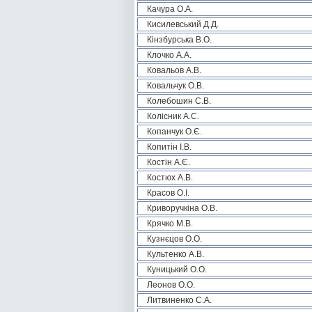
Качура О.А.
Кисилевський Д.Д.
Кінзбурська В.О.
Клочко А.А.
Ковальов А.В.
Ковальчук О.В.
Колебошин С.В.
Колісник А.С.
Копанчук О.Є.
Копитін І.В.
Костін А.Є.
Костюх А.В.
Красов О.І.
Криворучкіна О.В.
Крячко М.В.
Кузнєцов О.О.
Культенко А.В.
Куницький О.О.
Леонов О.О.
Литвиненко С.А.