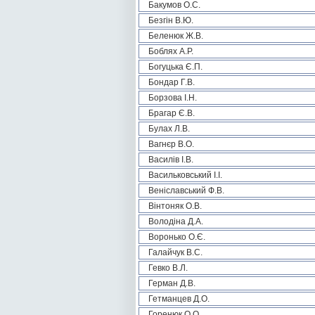
Бакумов О.С.
Безгін В.Ю.
Беленюк Ж.В.
Боблях А.Р.
Богуцька Є.П.
Бондар Г.В.
Борзова І.Н.
Брагар Є.В.
Булах Л.В.
Вагнєр В.О.
Василів І.В.
Васильковський І.І.
Веніславський Ф.В.
Вінтоняк О.В.
Володіна Д.А.
Воронько О.Є.
Галайчук В.С.
Гевко В.Л.
Герман Д.В.
Гетманцев Д.О.
Горенюк О.О.