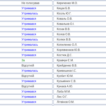
Не голосував
Кириченко М.О.
Утримався
Кицак Б.В.
Утрималась
Кісєль Ю.Г.
Утримався
Коваль О.В.
Утримався
Ковальов О.І.
Утримався
Козак В.В.
Утримався
Колєв О.В.
Утрималась
Колюх В.В.
Утрималась
Копиленко О.Л.
Утримався
Корявченков Ю.В.
Утримався
Костюк Д.С.
За
Кравчук Є.М.
Відсутній
Крейденко В.В.
Утрималась
Кривошеєв І.С.
Відсутній
Кузбит Ю.М.
Утримався
Кузьміних С.В.
Відсутній
Кунаєв А.Ю.
Утримався
Лаба М.М.
Утримався
Лис О.Г.
Утримався
Літвінов О.М.