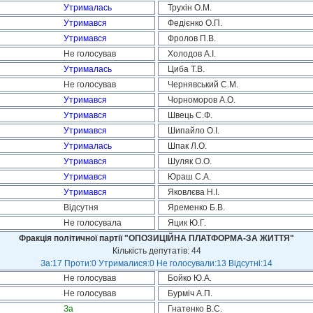
Утрималась
Трухін О.М.
Утримався
Федієнко О.П.
Утримався
Фролов П.В.
Не голосував
Холодов А.І.
Утрималась
Циба Т.В.
Не голосував
Чернявський С.М.
Утримався
Чорноморов А.О.
Утримався
Швець С.Ф.
Утримався
Шипайло О.І.
Утрималась
Шпак Л.О.
Утримався
Шуляк О.О.
Утримався
Юраш С.А.
Утримався
Яковлєва Н.І.
Відсутня
Яременко Б.В.
Не голосувала
Яцик Ю.Г.
Фракція політичної партії "ОПОЗИЦІЙНА ПЛАТФОРМА-ЗА ЖИТТЯ"
Кількість депутатів: 44
За:17 Проти:0 Утрималися:0 Не голосували:13 Відсутні:14
Не голосував
Бойко Ю.А.
Не голосував
Бурміч А.П.
За
Гнатенко В.С.