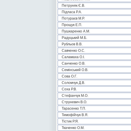
Петруняк Є.В.
Підласа Р.А.
Потураєв М.Р.
Прощук Е.П.
Пушкаренко А.М.
Радуцький М.Б.
Рубльов В.В.
Савченко О.С.
Саламаха О.І.
Санченко О.В.
Семінський О.В.
Сова О.Г.
Соломчук Д.В.
Соха Р.В.
Стефанчук М.О.
Струневич В.О.
Тарасенко Т.П.
Тимофійчук В.Я.
Тістик Р.Я.
Ткаченко О.М.