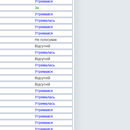
Утримався
За
Утримався
Утрималась
Утримався
Утримався
Не голосував
Відсутній
Утрималась
Відсутній
Утрималась
Утримався
Відсутній
Відсутній
Утримався
Утрималась
Утрималась
Утримався
Утримався
Утримався
Утримався