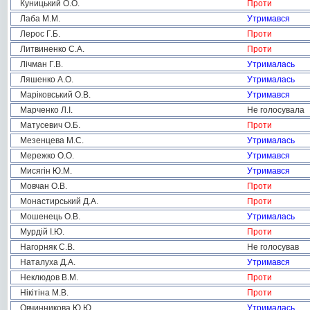
Куницький О.О.
Проти
Лаба М.М.
Утримався
Лерос Г.Б.
Проти
Литвиненко С.А.
Проти
Лічман Г.В.
Утрималась
Ляшенко А.О.
Утрималась
Маріковський О.В.
Утримався
Марченко Л.І.
Не голосувала
Матусевич О.Б.
Проти
Мезенцева М.С.
Утрималась
Мережко О.О.
Утримався
Мисягін Ю.М.
Утримався
Мовчан О.В.
Проти
Монастирський Д.А.
Проти
Мошенець О.В.
Утрималась
Мурдій І.Ю.
Проти
Нагорняк С.В.
Не голосував
Наталуха Д.А.
Утримався
Неклюдов В.М.
Проти
Нікітіна М.В.
Проти
Овчинникова Ю.Ю.
Утрималась