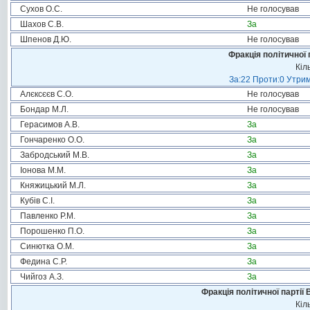
Сухов О.С.
Не голосував
Шахов С.В.
За
Шпенов Д.Ю.
Не голосував
Фракція політичної 
Кіл
За:22 Проти:0 Утрим
Алєксєєв С.О.
Не голосував
Бондар М.Л.
Не голосував
Герасимов А.В.
За
Гончаренко О.О.
За
Забродський М.В.
За
Іонова М.М.
За
Княжицький М.Л.
За
Кубів С.І.
За
Павленко Р.М.
За
Порошенко П.О.
За
Синютка О.М.
За
Федина С.Р.
За
Чийгоз А.З.
За
Фракція політичної партії
Кіл