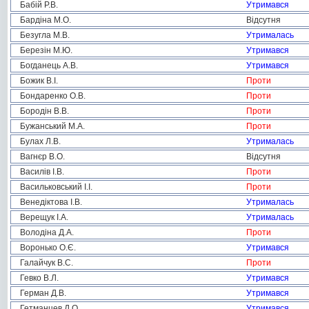
Бабій Р.В.
Утримався
Бардіна М.О.
Відсутня
Безугла М.В.
Утрималась
Березін М.Ю.
Утримався
Богданець А.В.
Утримався
Божик В.І.
Проти
Бондаренко О.В.
Проти
Бородін В.В.
Проти
Бужанський М.А.
Проти
Булах Л.В.
Утрималась
Вагнєр В.О.
Відсутня
Василів І.В.
Проти
Васильковський І.І.
Проти
Венедіктова І.В.
Утрималась
Верещук І.А.
Утрималась
Володіна Д.А.
Проти
Воронько О.Є.
Утримався
Галайчук В.С.
Проти
Гевко В.Л.
Утримався
Герман Д.В.
Утримався
Гетманцев Д.О.
Утримався