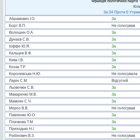
Фракція політичної пар
Кіл
За:34 Проти:0 Утрим
Абрамович І.О.
За
Борт В.П.
Не голосував
Волошин О.А.
За
Дунаєв С.В.
За
Іоффе Ю.Я.
За
Кальцев В.Ф.
За
Кива І.В.
За
Козак Т.Р.
За
Королевська Н.Ю.
Не голосувала
Ларін С.М.
Відсутній
Льовочкін С.В.
За
Макаренко М.В.
За
Мамоян С.Ч.
За
Мороз В.В.
Не голосував
Павленко Ю.О.
За
Плачкова Т.М.
За
Приходько Н.І.
За
Рабінович В.З.
Не голосував