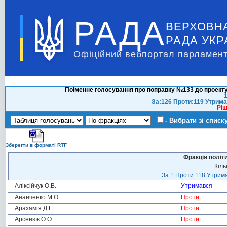
РАДА
ВЕРХОВН
РАДА УКР
Офіційний вебпортал парламент
Поіменне голосування про поправку №133 до проекту
1
За:126 Проти:119 Утрима
Ріш
- Вибрати зі списк
Зберегти в форматі RTF
Фракція політ
Кіль
За:1 Проти:118 Утрима
Аліксійчук О.В.
Утримався
Ананченко М.О.
Проти
Арахамія Д.Г.
Проти
Арсенюк О.О.
Проти