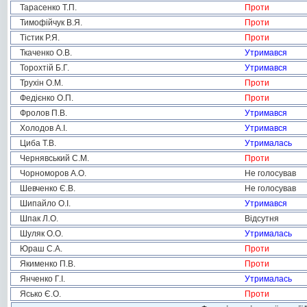
Тарасенко Т.П.
Проти
Тимофійчук В.Я.
Проти
Тістик Р.Я.
Проти
Ткаченко О.В.
Утримався
Торохтій Б.Г.
Утримався
Трухін О.М.
Проти
Федієнко О.П.
Проти
Фролов П.В.
Утримався
Холодов А.І.
Утримався
Циба Т.В.
Утрималась
Чернявський С.М.
Проти
Чорноморов А.О.
Не голосував
Шевченко Є.В.
Не голосував
Шипайло О.І.
Утримався
Шпак Л.О.
Відсутня
Шуляк О.О.
Утрималась
Юраш С.А.
Проти
Якименко П.В.
Проти
Янченко Г.І.
Утрималась
Ясько Є.О.
Проти