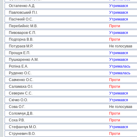
Остапенко А.Д.
Утримався
Павловський П.І.
Утримався
Пасічний О.С.
Утримався
Перебийніс М.В.
Проти
Пивоваров Є.П.
Утримався
Подгорна В.В.
Проти
Потураєв М.Р.
Не голосував
Прощук Е.П.
Утримався
Пушкаренко А.М.
Утримався
Рєпіна Е.А.
Утрималась
Руденко О.С.
Утрималась
Савченко О.С.
Проти
Саламаха О.І.
Проти
Северин С.С.
Утримався
Скічко О.О.
Утримався
Сова О.Г.
Не голосував
Соломчук Д.В.
Проти
Соха Р.В.
Проти
Стефанчук М.О.
Утримався
Струневич В.О.
Проти