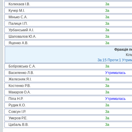
Колихаєв І.В.
За
Кучер М.І.
За
Мінько С.А.
За
Палиця І.П.
За
Урбанський А.І.
За
Шаповалов Ю.А.
За
Яценко А.В.
За
Фракція п
Кіл
За:15 Проти:1 Утрим
Бобровська С.А.
За
Василенко Л.В.
Утрималась
Железняк Я.І.
За
Костенко Р.В.
За
Макаров О.А.
За
Піпа Н.Р.
Утрималась
Рудик К.О.
За
Совсун І.Р.
За
Умєров Р.Е.
За
Цабаль В.В.
За