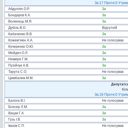
За:17 Проти:0 Утрим
Абдуллін О.Р.
За
Бондарєв К.А.
За
Волинець М.Я.
За
Дубіль В.О.
Відсутній
Кабаченко В.В.
За
Кожем’якін А.А.
Не голосував
Кучеренко О.Ю.
За
Мейдич О.Л.
За
Немиря Г.М.
За
Пузійчук А.В.
За
Тарута С.О.
Не голосував
Цимбалюк М.М.
За
Депутатсь
Кіл
За:18 Проти:0 Утрим
Балога В.І.
Не голосував
Білозір Л.М.
За
Вацак Г.А.
За
Гузь І.В.
За
Івахів С.П.
Не голосував