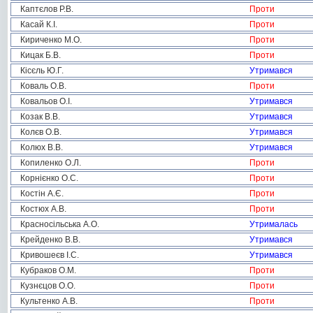
Каптєлов Р.В.
Проти
Касай К.І.
Проти
Кириченко М.О.
Проти
Кицак Б.В.
Проти
Кісєль Ю.Г.
Утримався
Коваль О.В.
Проти
Ковальов О.І.
Утримався
Козак В.В.
Утримався
Колєв О.В.
Утримався
Колюх В.В.
Утримався
Копиленко О.Л.
Проти
Корнієнко О.С.
Проти
Костін А.Є.
Проти
Костюх А.В.
Проти
Красносільська А.О.
Утрималась
Крейденко В.В.
Утримався
Кривошеєв І.С.
Утримався
Кубраков О.М.
Проти
Кузнєцов О.О.
Проти
Культенко А.В.
Проти