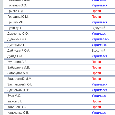
Горенюк О.О.
Утримався
Гривко С.Д.
Проти
Гришина Ю.М.
Проти
Грищук Р.П.
Утримався
Гурін Д.О.
Відсутній
Демченко С.О.
Утримався
Діденко Ю.О.
Утрималась
Дмитрук А.Г.
Утримався
Дубінський О.А.
Відсутній
Дунда О.А.
Утримався
Жупанин А.В.
Проти
Забуранна Л.В.
Проти
Загоруйко А.Л.
Проти
Задорожній М.М.
Проти
Заславський Ю.І.
Утримався
Здебський Ю.В.
Утримався
Зуєв М.С.
Утримався
Іванов В.І.
Проти
Кабанов О.Є.
Проти
Кальченко С.В.
Утримався