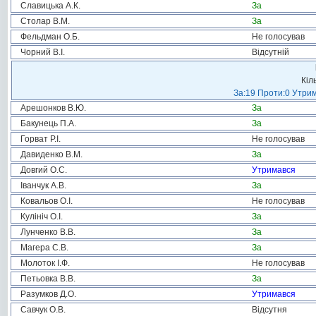
Славицька А.К.
За
Столар В.М.
За
Фельдман О.Б.
Не голосував
Чорний В.І.
Відсутній
Кіл
За:19 Проти:0 Утрим
Арешонков В.Ю.
За
Бакунець П.А.
За
Горват Р.І.
Не голосував
Давиденко В.М.
За
Довгий О.С.
Утримався
Іванчук А.В.
За
Ковальов О.І.
Не голосував
Кулініч О.І.
За
Лунченко В.В.
За
Магера С.В.
За
Молоток І.Ф.
Не голосував
Петьовка В.В.
За
Разумков Д.О.
Утримався
Савчук О.В.
Відсутня