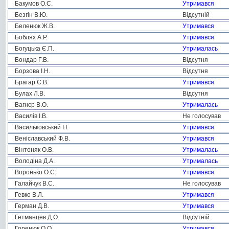
Бакумов О.С.
Утримався
Безгін В.Ю.
Відсутній
Беленюк Ж.В.
Утримався
Боблях А.Р.
Утримався
Богуцька Є.П.
Утрималась
Бондар Г.В.
Відсутня
Борзова І.Н.
Відсутня
Брагар Є.В.
Утримався
Булах Л.В.
Відсутня
Вагнєр В.О.
Утрималась
Василів І.В.
Не голосував
Васильковський І.І.
Утримався
Веніславський Ф.В.
Утримався
Вінтоняк О.В.
Утрималась
Володіна Д.А.
Утрималась
Воронько О.Є.
Утримався
Галайчук В.С.
Не голосував
Гевко В.Л.
Утримався
Герман Д.В.
Утримався
Гетманцев Д.О.
Відсутній
Горенюк О.О.
Утримався