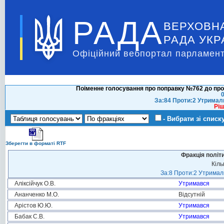
РАДА
ВЕРХОВН
РАДА УКР
Офіційний вебпортал парламент
Поіменне голосування про поправку №762 до про
0
За:84 Проти:2 Утримал
Ріш
- Вибрати зі списк
Зберегти в форматі RTF
Фракція політ
Кіль
За:8 Проти:2 Утримали
Аліксійчук О.В.
Утримався
Ананченко М.О.
Відсутній
Арістов Ю.Ю.
Утримався
Бабак С.В.
Утримався