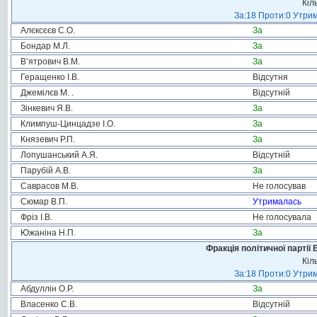
Кіл
За:18 Проти:0 Утрим
Алєксєєв С.О.
За
Бондар М.Л.
За
В’ятрович В.М.
За
Геращенко І.В.
Відсутня
Джемілєв М. .
Відсутній
Зінкевич Я.В.
За
Климпуш-Цинцадзе І.О.
За
Князевич Р.П.
За
Лопушанський А.Я.
Відсутній
Парубій А.В.
За
Саврасов М.В.
Не голосував
Сюмар В.П.
Утрималась
Фріз І.В.
Не голосувала
Южаніна Н.П.
За
Фракція політичної партії
Кіл
За:18 Проти:0 Утрим
Абдуллін О.Р.
За
Власенко С.В.
Відсутній