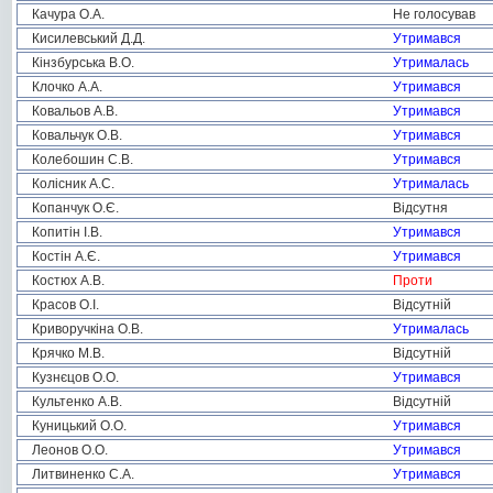
Качура О.А.
Не голосував
Кисилевський Д.Д.
Утримався
Кінзбурська В.О.
Утрималась
Клочко А.А.
Утримався
Ковальов А.В.
Утримався
Ковальчук О.В.
Утримався
Колебошин С.В.
Утримався
Колісник А.С.
Утрималась
Копанчук О.Є.
Відсутня
Копитін І.В.
Утримався
Костін А.Є.
Утримався
Костюх А.В.
Проти
Красов О.І.
Відсутній
Криворучкіна О.В.
Утрималась
Крячко М.В.
Відсутній
Кузнєцов О.О.
Утримався
Культенко А.В.
Відсутній
Куницький О.О.
Утримався
Леонов О.О.
Утримався
Литвиненко С.А.
Утримався