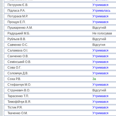
Петруняк Є.В.
Утримався
Підласа Р.А.
Утрималась
Потураєв М.Р.
Утримався
Прощук Е.П.
Утримався
Пушкаренко А.М.
Відсутній
Радуцький М.Б.
Не голосував
Рубльов В.В.
Відсутній
Савченко О.С.
Відсутня
Саламаха О.І.
Утримався
Санченко О.В.
Утримався
Семінський О.В.
Утримався
Сова О.Г.
Утримався
Соломчук Д.В.
Утримався
Соха Р.В.
За
Стефанчук М.О.
Утримався
Струневич В.О.
Відсутній
Тарасенко Т.П.
Утримався
Тимофійчук В.Я.
Утримався
Тістик Р.Я.
Утримався
Ткаченко О.М.
Утримався