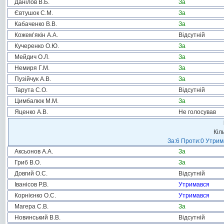
Данілов В.Б.
За
Євтушок С.М.
За
Кабаченко В.В.
За
Кожем’якін А.А.
Відсутній
Кучеренко О.Ю.
За
Мейдич О.Л.
За
Немиря Г.М.
За
Пузійчук А.В.
За
Тарута С.О.
Відсутній
Цимбалюк М.М.
За
Яценко А.В.
Не голосував
Кіл
За:6 Проти:0 Утрим
Аксьонов А.А.
За
Гриб В.О.
За
Довгий О.С.
Відсутній
Іванісов Р.В.
Утримався
Корнієнко О.С.
Утримався
Магера С.В.
За
Новинський В.В.
Відсутній