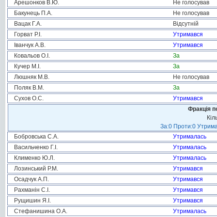
Арешонков В.Ю.
Не голосував
Бакунець П.А.
Не голосував
Вацак Г.А.
Відсутній
Горват Р.І.
Утримався
Іванчук А.В.
Утримався
Ковальов О.І.
За
Кучер М.І.
За
Люшняк М.В.
Не голосував
Поляк В.М.
За
Сухов О.С.
Утримався
Фракція п
Кіл
За:0 Проти:0 Утрима
Бобровська С.А.
Утрималась
Васильченко Г.І.
Утрималась
Клименко Ю.Л.
Утрималась
Лозинський Р.М.
Утримався
Осадчук А.П.
Утримався
Рахманін С.І.
Утримався
Рущишин Я.І.
Утримався
Стефанишина О.А.
Утрималась