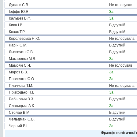
Дунаєв С.В.
Не голосував
Іоффе Ю.Я.
За
Кальцев В.Ф.
За
Кива І.В.
Відсутній
Козак Т.Р.
Відсутній
Королевська Н.Ю.
Не голосувала
Ларін С.М.
Відсутній
Льовочкін С.В.
Відсутній
Макаренко М.В.
За
Мамоян С.Ч.
Не голосував
Мороз В.В.
За
Павленко Ю.О.
За
Плачкова Т.М.
Не голосувала
Приходько Н.І.
За
Рабінович В.З.
Відсутній
Славицька А.К.
За
Столар В.М.
Відсутній
Фельдман О.Б.
Відсутній
Чорний В.І.
За
Фракція політичної 