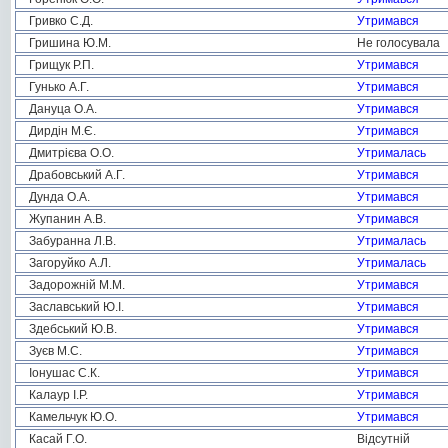
Гривко С.Д.
Утримався
Гришина Ю.М.
Не голосувала
Грищук Р.П.
Утримався
Гунько А.Г.
Утримався
Дануца О.А.
Утримався
Дирдін М.Є.
Утримався
Дмитрієва О.О.
Утрималась
Драбовський А.Г.
Утримався
Дунда О.А.
Утримався
Жупанин А.В.
Утримався
Забуранна Л.В.
Утрималась
Загоруйко А.Л.
Утрималась
Задорожній М.М.
Утримався
Заславський Ю.І.
Утримався
Здебський Ю.В.
Утримався
Зуєв М.С.
Утримався
Іонушас С.К.
Утримався
Калаур І.Р.
Утримався
Камельчук Ю.О.
Утримався
Касай Г.О.
Відсутній