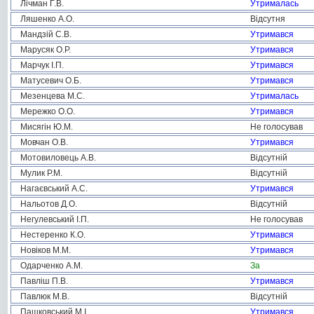
Лічман Г.В.
Утрималась
Ляшенко А.О.
Відсутня
Мандзій С.В.
Утримався
Марусяк О.Р.
Утримався
Марчук І.П.
Утримався
Матусевич О.Б.
Утримався
Мезенцева М.С.
Утрималась
Мережко О.О.
Утримався
Мисягін Ю.М.
Не голосував
Мовчан О.В.
Утримався
Мотовиловець А.В.
Відсутній
Мулик Р.М.
Відсутній
Нагаєвський А.С.
Утримався
Нальотов Д.О.
Відсутній
Негулевський І.П.
Не голосував
Нестеренко К.О.
Утримався
Новіков М.М.
Утримався
Одарченко А.М.
За
Павліш П.В.
Утримався
Павлюк М.В.
Відсутній
Пашковський М.І.
Утримався