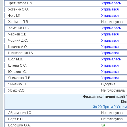
Третьякова Г.М.
Утрималась
Устенко О.О.
Утримався
Фріс І.П.
Утримався
Халімон П.В.
Не голосував
Хоменко О.В.
Утрималась
Чернєв Є.В.
Утримався
Чорний Д.С.
Утримався
Швачко А.О.
Утримався
Шинкаренко І.А.
Утримався
Шол М.В.
Утрималась
Штепа С.С.
Утримався
Юнаков І.С.
Утримався
Якименко П.В.
Утримався
Янченко Г.І.
Відсутня
Ясько Є.О.
Не голосувала
Фракція політичної пар
Кіл
За:20 Проти:0 Утрима
Абрамович І.О.
Не голосував
Борт В.П.
Не голосував
Волошин О.А.
За