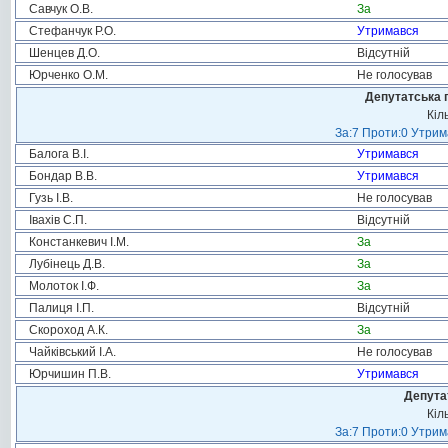
Савчук О.В.
За
Стефанчук Р.О.
Утримався
Шенцев Д.О.
Відсутній
Юрченко О.М.
Не голосував
Депутатська 
Кіл
За:7 Проти:0 Утрим
Балога В.І.
Утримався
Бондар В.В.
Утримався
Гузь І.В.
Не голосував
Івахів С.П.
Відсутній
Констанкевич І.М.
За
Лубінець Д.В.
За
Молоток І.Ф.
За
Палиця І.П.
Відсутній
Скороход А.К.
За
Чайківський І.А.
Не голосував
Юрчишин П.В.
Утримався
Депута
Кіл
За:7 Проти:0 Утрим