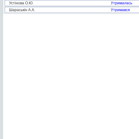
Устінова О.Ю.
Утрималась
Шараськін А.А.
Утримався