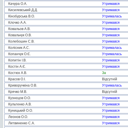
Качура О.А.
Утримався
Кисилевський Д.Д.
Утримався
Кінзбурська В.О.
Утрималась
Клочко А.А.
Утримався
Ковальов А.В.
Утримався
Ковальчук О.В.
Утримався
Колебошин С.В.
Утримався
Колісник А.С.
Утрималась
Копанчук О.Є.
Утрималась
Копитін І.В.
Утримався
Костін А.Є.
Утримався
Костюх А.В.
За
Красов О.І.
Відсутній
Криворучкіна О.В.
Утрималась
Крячко М.В.
Відсутній
Кузнєцов О.О.
Утримався
Культенко А.В.
Утримався
Куницький О.О.
Утримався
Леонов О.О.
Утримався
Литвиненко С.А.
Утримався