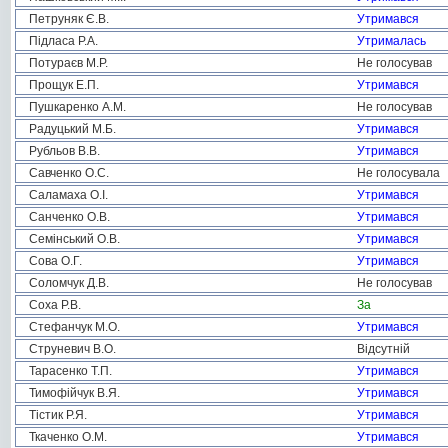
Петруняк Є.В.
Утримався
Підласа Р.А.
Утрималась
Потураєв М.Р.
Не голосував
Прощук Е.П.
Утримався
Пушкаренко А.М.
Не голосував
Радуцький М.Б.
Утримався
Рубльов В.В.
Утримався
Савченко О.С.
Не голосувала
Саламаха О.І.
Утримався
Санченко О.В.
Утримався
Семінський О.В.
Утримався
Сова О.Г.
Утримався
Соломчук Д.В.
Не голосував
Соха Р.В.
За
Стефанчук М.О.
Утримався
Струневич В.О.
Відсутній
Тарасенко Т.П.
Утримався
Тимофійчук В.Я.
Утримався
Тістик Р.Я.
Утримався
Ткаченко О.М.
Утримався