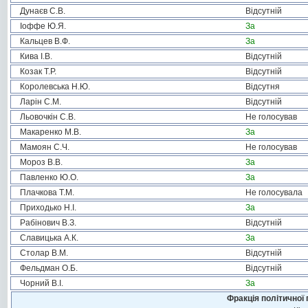
Дунаєв С.В.
Відсутній
Іоффе Ю.Я.
За
Кальцев В.Ф.
За
Кива І.В.
Відсутній
Козак Т.Р.
Відсутній
Королевська Н.Ю.
Відсутня
Ларін С.М.
Відсутній
Льовочкін С.В.
Не голосував
Макаренко М.В.
За
Мамоян С.Ч.
Не голосував
Мороз В.В.
За
Павленко Ю.О.
За
Плачкова Т.М.
Не голосувала
Приходько Н.І.
За
Рабінович В.З.
Відсутній
Славицька А.К.
За
Столар В.М.
Відсутній
Фельдман О.Б.
Відсутній
Чорний В.І.
За
Фракція політичної 