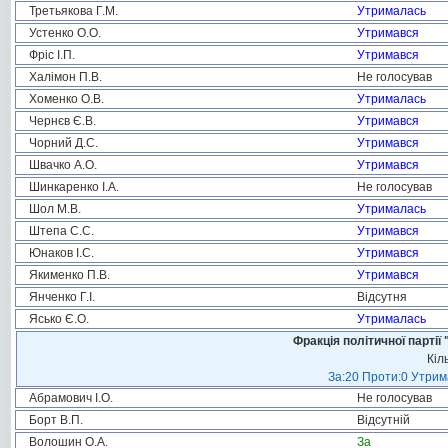
Третьякова Г.М.
Утрималась
Устенко О.О.
Утримався
Фріс І.П.
Утримався
Халімон П.В.
Не голосував
Хоменко О.В.
Утрималась
Чернєв Є.В.
Утримався
Чорний Д.С.
Утримався
Швачко А.О.
Утримався
Шинкаренко І.А.
Не голосував
Шол М.В.
Утрималась
Штепа С.С.
Утримався
Юнаков І.С.
Утримався
Якименко П.В.
Утримався
Янченко Г.І.
Відсутня
Ясько Є.О.
Утрималась
Фракція політичної пар
Кіл
За:20 Проти:0 Утрима
Абрамович І.О.
Не голосував
Борт В.П.
Відсутній
Волошин О.А.
За