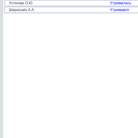
Устінова О.Ю.
Утрималась
Шараськін А.А.
Утримався