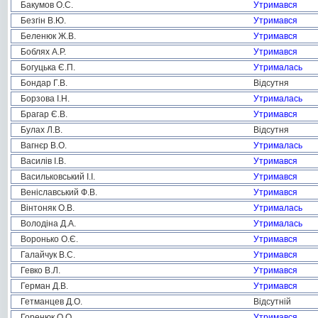
Бакумов О.С.
Утримався
Безгін В.Ю.
Утримався
Беленюк Ж.В.
Утримався
Боблях А.Р.
Утримався
Богуцька Є.П.
Утрималась
Бондар Г.В.
Відсутня
Борзова І.Н.
Утрималась
Брагар Є.В.
Утримався
Булах Л.В.
Відсутня
Вагнєр В.О.
Утрималась
Василів І.В.
Утримався
Васильковський І.І.
Утримався
Веніславський Ф.В.
Утримався
Вінтоняк О.В.
Утрималась
Володіна Д.А.
Утрималась
Воронько О.Є.
Утримався
Галайчук В.С.
Утримався
Гевко В.Л.
Утримався
Герман Д.В.
Утримався
Гетманцев Д.О.
Відсутній
Горенюк О.О.
Утримався