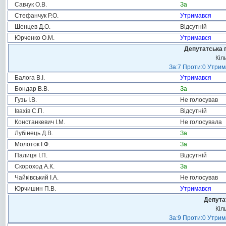
Савчук О.В.
За
Стефанчук Р.О.
Утримався
Шенцев Д.О.
Відсутній
Юрченко О.М.
Утримався
Депутатська 
Кіл
За:7 Проти:0 Утрим
Балога В.І.
Утримався
Бондар В.В.
За
Гузь І.В.
Не голосував
Івахів С.П.
Відсутній
Констанкевич І.М.
Не голосувала
Лубінець Д.В.
За
Молоток І.Ф.
За
Палиця І.П.
Відсутній
Скороход А.К.
За
Чайківський І.А.
Не голосував
Юрчишин П.В.
Утримався
Депута
Кіл
За:9 Проти:0 Утрим