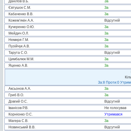
Данілов В.Б.
За
Євтушок С.М.
За
Кабаченко В.В.
За
Кожем’якін А.А.
Відсутній
Кучеренко О.Ю.
За
Мейдич О.Л.
За
Немиря Г.М.
За
Пузійчук А.В.
За
Тарута С.О.
Відсутній
Цимбалюк М.М.
За
Яценко А.В.
За
Кіл
За:8 Проти:0 Утрим
Аксьонов А.А.
За
Гриб В.О.
За
Довгий О.С.
Відсутній
Іванісов Р.В.
Не голосував
Корнієнко О.С.
Утримався
Магера С.В.
За
Новинський В.В.
Відсутній