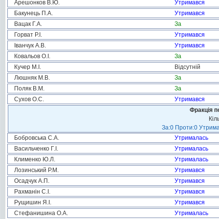
Арешонков В.Ю.
Утримався
Бакунець П.А.
Утримався
Вацак Г.А.
За
Горват Р.І.
Утримався
Іванчук А.В.
Утримався
Ковальов О.І.
За
Кучер М.І.
Відсутній
Люшняк М.В.
За
Поляк В.М.
За
Сухов О.С.
Утримався
Фракція п
Кіл
За:0 Проти:0 Утрима
Бобровська С.А.
Утрималась
Васильченко Г.І.
Утрималась
Клименко Ю.Л.
Утрималась
Лозинський Р.М.
Утримався
Осадчук А.П.
Утримався
Рахманін С.І.
Утримався
Рущишин Я.І.
Утримався
Стефанишина О.А.
Утрималась