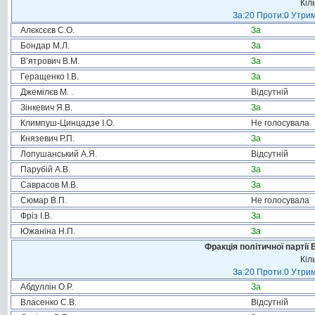
Кіл
За:20 Проти:0 Утрим
Алєксєєв С.О.
За
Бондар М.Л.
За
В’ятрович В.М.
За
Геращенко І.В.
За
Джемілєв М. .
Відсутній
Зінкевич Я.В.
За
Климпуш-Цинцадзе І.О.
Не голосувала
Князевич Р.П.
За
Лопушанський А.Я.
Відсутній
Парубій А.В.
За
Саврасов М.В.
За
Сюмар В.П.
Не голосувала
Фріз І.В.
За
Южаніна Н.П.
За
Фракція політичної партії
Кіл
За:20 Проти:0 Утрим
Абдуллін О.Р.
За
Власенко С.В.
Відсутній