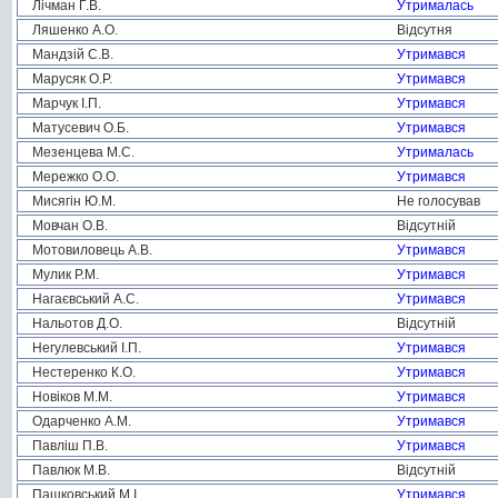
Лічман Г.В.
Утрималась
Ляшенко А.О.
Відсутня
Мандзій С.В.
Утримався
Марусяк О.Р.
Утримався
Марчук І.П.
Утримався
Матусевич О.Б.
Утримався
Мезенцева М.С.
Утрималась
Мережко О.О.
Утримався
Мисягін Ю.М.
Не голосував
Мовчан О.В.
Відсутній
Мотовиловець А.В.
Утримався
Мулик Р.М.
Утримався
Нагаєвський А.С.
Утримався
Нальотов Д.О.
Відсутній
Негулевський І.П.
Утримався
Нестеренко К.О.
Утримався
Новіков М.М.
Утримався
Одарченко А.М.
Утримався
Павліш П.В.
Утримався
Павлюк М.В.
Відсутній
Пашковський М.І.
Утримався