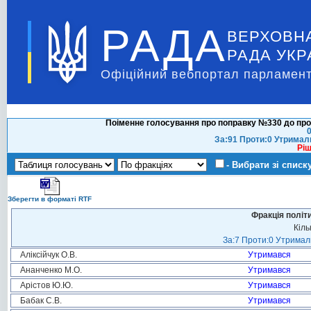
РАДА
ВЕРХОВН
РАДА УКР
Офіційний вебпортал парламент
Поіменне голосування про поправку №330 до про
0
За:91 Проти:0 Утримал
Ріш
- Вибрати зі списк
Зберегти в форматі RTF
Фракція політ
Кіль
За:7 Проти:0 Утримали
Аліксійчук О.В.
Утримався
Ананченко М.О.
Утримався
Арістов Ю.Ю.
Утримався
Бабак С.В.
Утримався