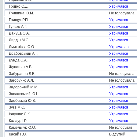
Гривко С.Д.
Утримався
Гришина Ю.М.
Не голосувала
Грищук Р.П.
Утримався
Гунько А.Г.
Утримався
Дануца О.А.
Утримався
Дирдін М.Є.
Утримався
Дмитрієва О.О.
Утрималась
Драбовський А.Г.
Утримався
Дунда О.А.
Утримався
Жупанин А.В.
Утримався
Забуранна Л.В.
Не голосувала
Загоруйко А.Л.
Не голосувала
Задорожній М.М.
Утримався
Заславський Ю.І.
Утримався
Здебський Ю.В.
Утримався
Зуєв М.С.
Утримався
Іонушас С.К.
Утримався
Калаур І.Р.
Утримався
Камельчук Ю.О.
Не голосував
Касай Г.О.
Відсутній