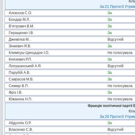
Кіл
За:21 Проти:0 Утрим
Алєксєєв С.О.
За
Бондар М.Л.
За
В’ятрович В.М.
За
Геращенко І.В.
За
Джемілєв М. .
Відсутній
Зінкевич Я.В.
За
Климпуш-Цинцадзе І.О.
Не голосувала
Князевич Р.П.
За
Лопушанський А.Я.
Відсутній
Парубій А.В.
За
Саврасов М.В.
За
Сюмар В.П.
Не голосувала
Фріз І.В.
За
Южаніна Н.П.
Не голосувала
Фракція політичної партії
Кіл
За:20 Проти:0 Утрим
Абдуллін О.Р.
За
Власенко С.В.
Відсутній