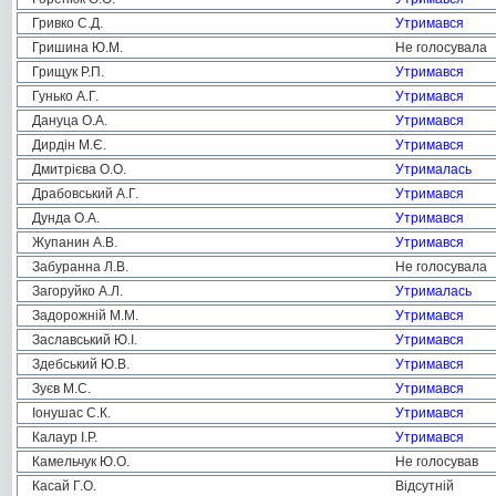
Гривко С.Д.
Утримався
Гришина Ю.М.
Не голосувала
Грищук Р.П.
Утримався
Гунько А.Г.
Утримався
Дануца О.А.
Утримався
Дирдін М.Є.
Утримався
Дмитрієва О.О.
Утрималась
Драбовський А.Г.
Утримався
Дунда О.А.
Утримався
Жупанин А.В.
Утримався
Забуранна Л.В.
Не голосувала
Загоруйко А.Л.
Утрималась
Задорожній М.М.
Утримався
Заславський Ю.І.
Утримався
Здебський Ю.В.
Утримався
Зуєв М.С.
Утримався
Іонушас С.К.
Утримався
Калаур І.Р.
Утримався
Камельчук Ю.О.
Не голосував
Касай Г.О.
Відсутній