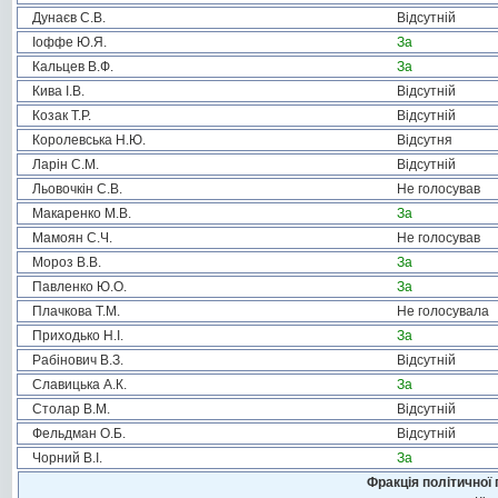
Дунаєв С.В.
Відсутній
Іоффе Ю.Я.
За
Кальцев В.Ф.
За
Кива І.В.
Відсутній
Козак Т.Р.
Відсутній
Королевська Н.Ю.
Відсутня
Ларін С.М.
Відсутній
Льовочкін С.В.
Не голосував
Макаренко М.В.
За
Мамоян С.Ч.
Не голосував
Мороз В.В.
За
Павленко Ю.О.
За
Плачкова Т.М.
Не голосувала
Приходько Н.І.
За
Рабінович В.З.
Відсутній
Славицька А.К.
За
Столар В.М.
Відсутній
Фельдман О.Б.
Відсутній
Чорний В.І.
За
Фракція політичної 