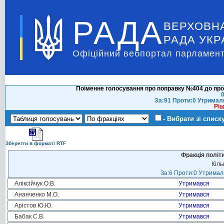
РАДА
ВЕРХОВН
РАДА УКР
Офіційний вебпортал парламент
Поіменне голосування про поправку №404 до про
0
За:91 Проти:0 Утримал
Ріш
- Вибрати зі списк
Зберегти в форматі RTF
Фракція політ
Кіль
За:6 Проти:0 Утримали
Аліксійчук О.В.
Утримався
Ананченко М.О.
Утримався
Арістов Ю.Ю.
Утримався
Бабак С.В.
Утримався