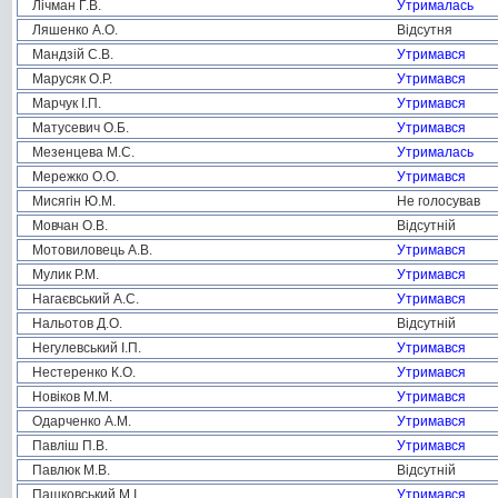
Лічман Г.В.
Утрималась
Ляшенко А.О.
Відсутня
Мандзій С.В.
Утримався
Марусяк О.Р.
Утримався
Марчук І.П.
Утримався
Матусевич О.Б.
Утримався
Мезенцева М.С.
Утрималась
Мережко О.О.
Утримався
Мисягін Ю.М.
Не голосував
Мовчан О.В.
Відсутній
Мотовиловець А.В.
Утримався
Мулик Р.М.
Утримався
Нагаєвський А.С.
Утримався
Нальотов Д.О.
Відсутній
Негулевський І.П.
Утримався
Нестеренко К.О.
Утримався
Новіков М.М.
Утримався
Одарченко А.М.
Утримався
Павліш П.В.
Утримався
Павлюк М.В.
Відсутній
Пашковський М.І.
Утримався