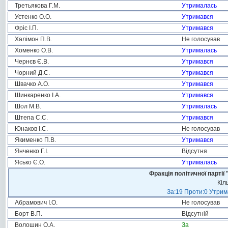
Третьякова Г.М.
Утрималась
Устенко О.О.
Утримався
Фріс І.П.
Утримався
Халімон П.В.
Не голосував
Хоменко О.В.
Утрималась
Чернєв Є.В.
Утримався
Чорний Д.С.
Утримався
Швачко А.О.
Утримався
Шинкаренко І.А.
Утримався
Шол М.В.
Утрималась
Штепа С.С.
Утримався
Юнаков І.С.
Не голосував
Якименко П.В.
Утримався
Янченко Г.І.
Відсутня
Ясько Є.О.
Утрималась
Фракція політичної пар
Кіл
За:19 Проти:0 Утрима
Абрамович І.О.
Не голосував
Борт В.П.
Відсутній
Волошин О.А.
За