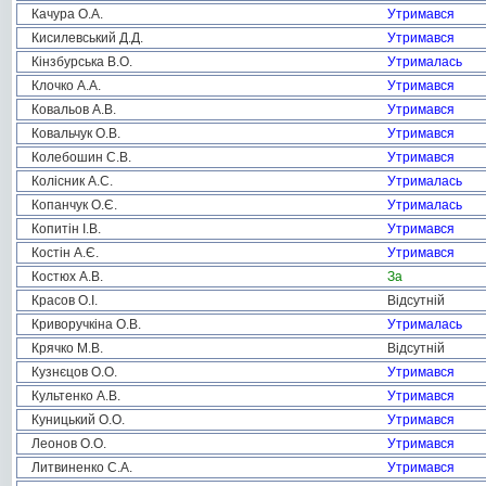
Качура О.А.
Утримався
Кисилевський Д.Д.
Утримався
Кінзбурська В.О.
Утрималась
Клочко А.А.
Утримався
Ковальов А.В.
Утримався
Ковальчук О.В.
Утримався
Колебошин С.В.
Утримався
Колісник А.С.
Утрималась
Копанчук О.Є.
Утрималась
Копитін І.В.
Утримався
Костін А.Є.
Утримався
Костюх А.В.
За
Красов О.І.
Відсутній
Криворучкіна О.В.
Утрималась
Крячко М.В.
Відсутній
Кузнєцов О.О.
Утримався
Культенко А.В.
Утримався
Куницький О.О.
Утримався
Леонов О.О.
Утримався
Литвиненко С.А.
Утримався