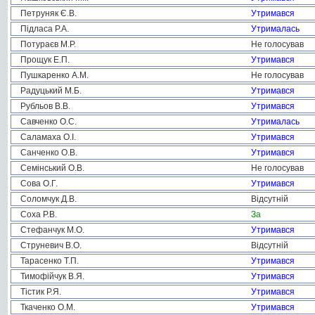
Петруняк Є.В.
Утримався
Підласа Р.А.
Утрималась
Потураєв М.Р.
Не голосував
Прощук Е.П.
Утримався
Пушкаренко А.М.
Не голосував
Радуцький М.Б.
Утримався
Рубльов В.В.
Утримався
Савченко О.С.
Утрималась
Саламаха О.І.
Утримався
Санченко О.В.
Утримався
Семінський О.В.
Не голосував
Сова О.Г.
Утримався
Соломчук Д.В.
Відсутній
Соха Р.В.
За
Стефанчук М.О.
Утримався
Струневич В.О.
Відсутній
Тарасенко Т.П.
Утримався
Тимофійчук В.Я.
Утримався
Тістик Р.Я.
Утримався
Ткаченко О.М.
Утримався