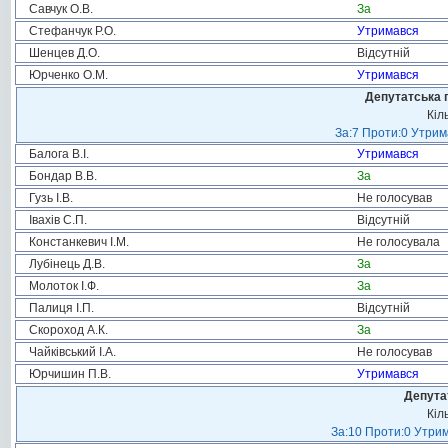
Савчук О.В.
За
Стефанчук Р.О.
Утримався
Шенцев Д.О.
Відсутній
Юрченко О.М.
Утримався
Депутатська 
Кіл
За:7 Проти:0 Утрим
Балога В.І.
Утримався
Бондар В.В.
За
Гузь І.В.
Не голосував
Івахів С.П.
Відсутній
Констанкевич І.М.
Не голосувала
Лубінець Д.В.
За
Молоток І.Ф.
За
Палиця І.П.
Відсутній
Скороход А.К.
За
Чайківський І.А.
Не голосував
Юрчишин П.В.
Утримався
Депута
Кіл
За:10 Проти:0 Утрим