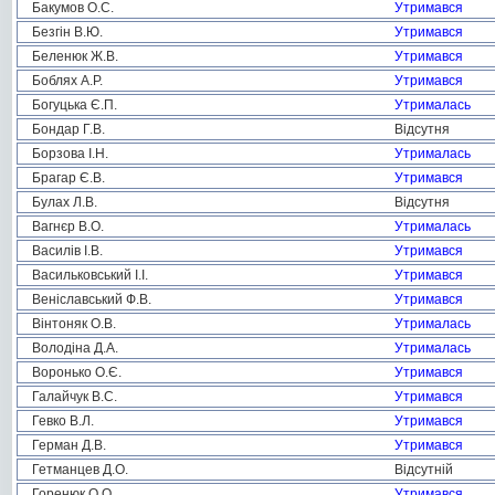
Бакумов О.С.
Утримався
Безгін В.Ю.
Утримався
Беленюк Ж.В.
Утримався
Боблях А.Р.
Утримався
Богуцька Є.П.
Утрималась
Бондар Г.В.
Відсутня
Борзова І.Н.
Утрималась
Брагар Є.В.
Утримався
Булах Л.В.
Відсутня
Вагнєр В.О.
Утрималась
Василів І.В.
Утримався
Васильковський І.І.
Утримався
Веніславський Ф.В.
Утримався
Вінтоняк О.В.
Утрималась
Володіна Д.А.
Утрималась
Воронько О.Є.
Утримався
Галайчук В.С.
Утримався
Гевко В.Л.
Утримався
Герман Д.В.
Утримався
Гетманцев Д.О.
Відсутній
Горенюк О.О.
Утримався