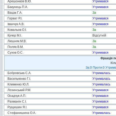
Арешонков В.Ю.
Утримався
Бакунець П.А.
Утримався
Вацак Г.А.
За
Горват Р.І.
Утримався
Іванчук А.В.
Утримався
Ковальов О.І.
За
Кучер М.І.
Відсутній
Люшняк М.В.
За
Поляк В.М.
За
Сухов О.С.
Утримався
Фракція п
Кіл
За:0 Проти:0 Утрима
Бобровська С.А.
Утрималась
Васильченко Г.І.
Утрималась
Клименко Ю.Л.
Утрималась
Лозинський Р.М.
Утримався
Осадчук А.П.
Утримався
Рахманін С.І.
Утримався
Рущишин Я.І.
Утримався
Стефанишина О.А.
Утрималась