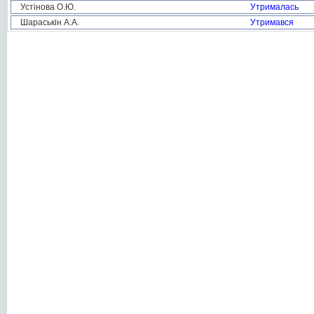
Устінова О.Ю.
Утрималась
Шараськін А.А.
Утримався