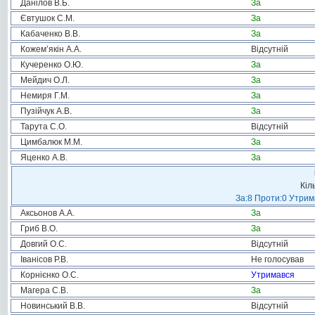
Данілов В.Б.
За
Євтушок С.М.
За
Кабаченко В.В.
За
Кожем’якін А.А.
Відсутній
Кучеренко О.Ю.
За
Мейдич О.Л.
За
Немиря Г.М.
За
Пузійчук А.В.
За
Тарута С.О.
Відсутній
Цимбалюк М.М.
За
Яценко А.В.
За
Кіл
За:8 Проти:0 Утрим
Аксьонов А.А.
За
Гриб В.О.
За
Довгий О.С.
Відсутній
Іванісов Р.В.
Не голосував
Корнієнко О.С.
Утримався
Магера С.В.
За
Новинський В.В.
Відсутній