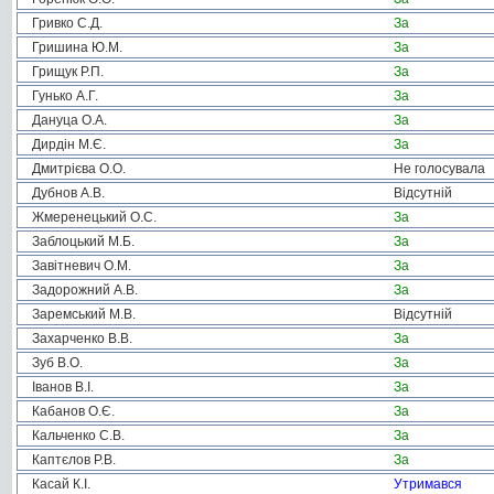
Гривко С.Д.
За
Гришина Ю.М.
За
Грищук Р.П.
За
Гунько А.Г.
За
Дануца О.А.
За
Дирдін М.Є.
За
Дмитрієва О.О.
Не голосувала
Дубнов А.В.
Відсутній
Жмеренецький О.С.
За
Заблоцький М.Б.
За
Завітневич О.М.
За
Задорожний А.В.
За
Заремський М.В.
Відсутній
Захарченко В.В.
За
Зуб В.О.
За
Іванов В.І.
За
Кабанов О.Є.
За
Кальченко С.В.
За
Каптєлов Р.В.
За
Касай К.І.
Утримався