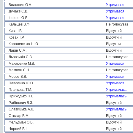
Волошин О.А.
Утримався
Дунаєв С.В.
Утримався
Іоффе Ю.Я.
Утримався
Кальцев В.Ф.
Не голосував
Кива І.В.
Відсутній
Козак Т.Р.
Відсутній
Королевська Н.Ю.
Відсутня
Ларін С.М.
Відсутній
Льовочкін С.В.
Не голосував
Макаренко М.В.
Утримався
Мамоян С.Ч.
Не голосував
Мороз В.В.
Утримався
Павленко Ю.О.
Утримався
Плачкова Т.М.
Утрималась
Приходько Н.І.
Утрималась
Рабінович В.З.
Відсутній
Славицька А.К.
Утрималась
Столар В.М.
Відсутній
Фельдман О.Б.
Відсутній
Чорний В.І.
Відсутній