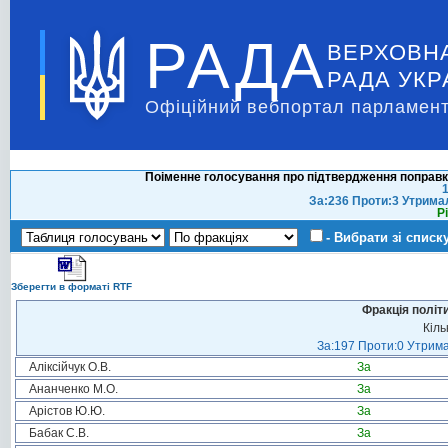
РАДА
ВЕРХОВН
РАДА УКР
Офіційний вебпортал парламент
Поіменне голосування про підтвердження поправк
1
За:236 Проти:3 Утрима
Р
- Вибрати зі списк
Зберегти в форматі RTF
Фракція політ
Кіль
За:197 Проти:0 Утрима
Аліксійчук О.В.
За
Ананченко М.О.
За
Арістов Ю.Ю.
За
Бабак С.В.
За