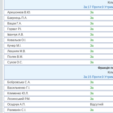
Кіл
За:17 Проти:0 Утрим
Арешонков В.Ю.
За
Бакунець П.А.
За
Вацак Г.А.
За
Горват Р.І.
За
Іванчук А.В.
За
Ковальов О.І.
За
Кучер М.І.
За
Люшняк М.В.
За
Поляк В.М.
За
Сухов О.С.
За
Фракція п
Кіл
За:15 Проти:0 Утрим
Бобровська С.А.
За
Васильченко Г.І.
За
Клименко Ю.Л.
За
Лозинський Р.М.
За
Осадчук А.П.
Відсутній
Рахманін С.І.
За