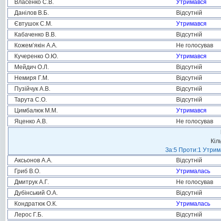
Власенко С.В.
Утримався
Данілов В.Б.
Відсутній
Євтушок С.М.
Утримався
Кабаченко В.В.
Відсутній
Кожем’якін А.А.
Не голосував
Кучеренко О.Ю.
Утримався
Мейдич О.Л.
Відсутній
Немиря Г.М.
Відсутній
Пузійчук А.В.
Відсутній
Тарута С.О.
Відсутній
Цимбалюк М.М.
Утримався
Яценко А.В.
Не голосував
Кіл
За:5 Проти:1 Утрим
Аксьонов А.А.
Відсутній
Гриб В.О.
Утрималась
Дмитрук А.Г.
Не голосував
Дубінський О.А.
Відсутній
Кондратюк О.К.
Утрималась
Лерос Г.Б.
Відсутній