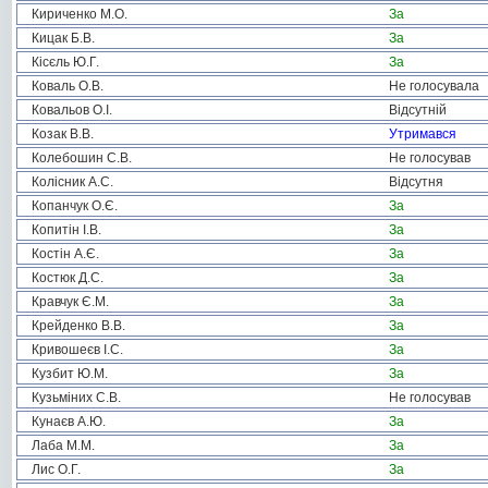
Кириченко М.О.
За
Кицак Б.В.
За
Кісєль Ю.Г.
За
Коваль О.В.
Не голосувала
Ковальов О.І.
Відсутній
Козак В.В.
Утримався
Колебошин С.В.
Не голосував
Колісник А.С.
Відсутня
Копанчук О.Є.
За
Копитін І.В.
За
Костін А.Є.
За
Костюк Д.С.
За
Кравчук Є.М.
За
Крейденко В.В.
За
Кривошеєв І.С.
За
Кузбит Ю.М.
За
Кузьміних С.В.
Не голосував
Кунаєв А.Ю.
За
Лаба М.М.
За
Лис О.Г.
За