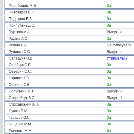
Перебийніс М.В.
За
Пивоваров Є.П.
За
Подгорна В.В.
За
Припутень Д.С.
За
Пуртова А.А.
Відсутня
Радіна А.О.
За
Рєпіна Е.А.
Не голосувала
Руденко О.С.
Відсутня
Саладуха О.В.
Утрималась
Салійчук О.В.
За
Северин С.С.
За
Скрипка Т.В.
За
Совгиря О.В.
За
Сольський М.Т.
Відсутній
Стернійчук В.О.
Відсутній
Стріхарський А.П.
За
Сушко П.М.
За
Тарасов О.С.
За
Тищенко М.М.
За
Ткаченко М.М.
За