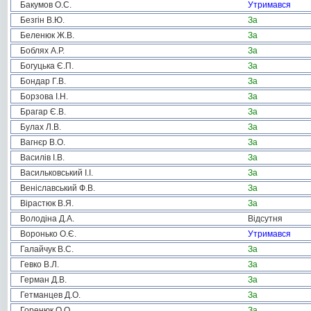
Бакумов О.С.
Утримався
Безгін В.Ю.
За
Беленюк Ж.В.
За
Боблях А.Р.
За
Богуцька Є.П.
За
Бондар Г.В.
За
Борзова І.Н.
За
Брагар Є.В.
За
Булах Л.В.
За
Вагнєр В.О.
За
Василів І.В.
За
Васильковський І.І.
За
Веніславський Ф.В.
За
Вірастюк В.Я.
За
Володіна Д.А.
Відсутня
Воронько О.Є.
Утримався
Галайчук В.С.
За
Гевко В.Л.
За
Герман Д.В.
За
Гетманцев Д.О.
За
Горенюк О.О.
За