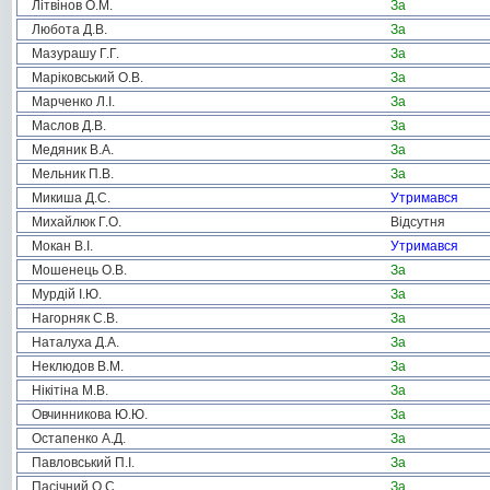
Літвінов О.М.
За
Любота Д.В.
За
Мазурашу Г.Г.
За
Маріковський О.В.
За
Марченко Л.І.
За
Маслов Д.В.
За
Медяник В.А.
За
Мельник П.В.
За
Микиша Д.С.
Утримався
Михайлюк Г.О.
Відсутня
Мокан В.І.
Утримався
Мошенець О.В.
За
Мурдій І.Ю.
За
Нагорняк С.В.
За
Наталуха Д.А.
За
Неклюдов В.М.
За
Нікітіна М.В.
За
Овчинникова Ю.Ю.
За
Остапенко А.Д.
За
Павловський П.І.
За
Пасічний О.С.
За