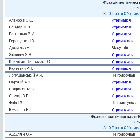
Фракція політичної 
Кіл
За:0 Проти:0 Утрима
Алєксєєв С.О.
Утримався
Бондар М.Л.
Утримався
В’ятрович В.М.
Утримався
Геращенко І.В.
Утрималась
Джемілєв М. .
Відсутній
Зінкевич Я.В.
Утрималась
Климпуш-Цинцадзе І.О.
Утрималась
Князевич Р.П.
Утримався
Лопушанський А.Я.
Не голосував
Парубій А.В.
Утримався
Саврасов М.В.
Утримався
Сюмар В.П.
Утрималась
Фріз І.В.
Не голосувала
Южаніна Н.П.
Утрималась
Фракція політичної партії
Кіл
За:0 Проти:0 Утрима
Абдуллін О.Р.
Не голосував