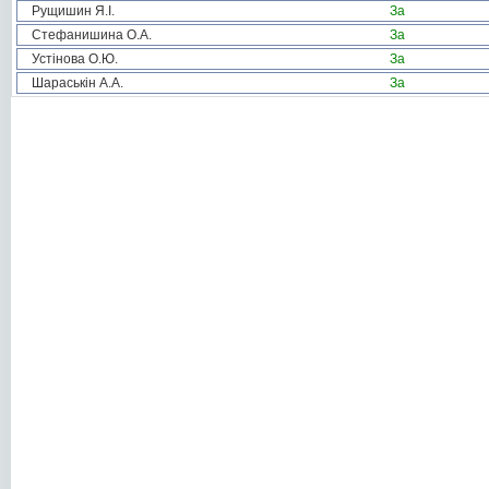
Рущишин Я.І.
За
Стефанишина О.А.
За
Устінова О.Ю.
За
Шараськін А.А.
За