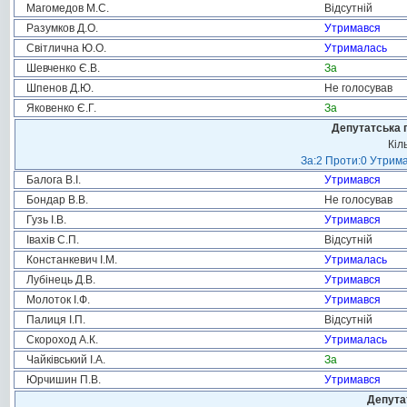
Магомедов М.С.
Відсутній
Разумков Д.О.
Утримався
Світлична Ю.О.
Утрималась
Шевченко Є.В.
За
Шпенов Д.Ю.
Не голосував
Яковенко Є.Г.
За
Депутатська 
Кіл
За:2 Проти:0 Утрима
Балога В.І.
Утримався
Бондар В.В.
Не голосував
Гузь І.В.
Утримався
Івахів С.П.
Відсутній
Констанкевич І.М.
Утрималась
Лубінець Д.В.
Утримався
Молоток І.Ф.
Утримався
Палиця І.П.
Відсутній
Скороход А.К.
Утрималась
Чайківський І.А.
За
Юрчишин П.В.
Утримався
Депута