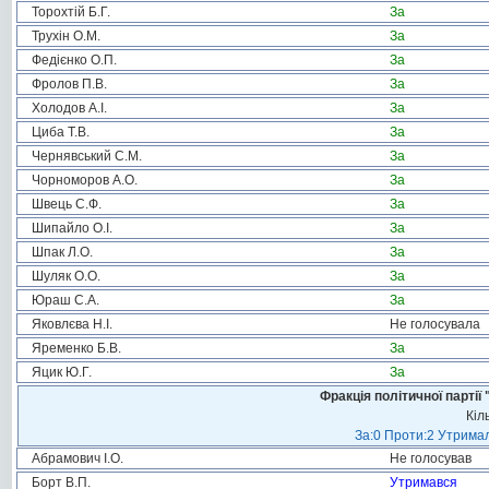
Торохтій Б.Г.
За
Трухін О.М.
За
Федієнко О.П.
За
Фролов П.В.
За
Холодов А.І.
За
Циба Т.В.
За
Чернявський С.М.
За
Чорноморов А.О.
За
Швець С.Ф.
За
Шипайло О.І.
За
Шпак Л.О.
За
Шуляк О.О.
За
Юраш С.А.
За
Яковлєва Н.І.
Не голосувала
Яременко Б.В.
За
Яцик Ю.Г.
За
Фракція політичної пар
Кіл
За:0 Проти:2 Утримал
Абрамович І.О.
Не голосував
Борт В.П.
Утримався