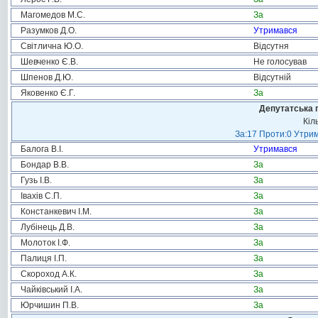
Магомедов М.С.
За
Разумков Д.О.
Утримався
Світлична Ю.О.
Відсутня
Шевченко Є.В.
Не голосував
Шпенов Д.Ю.
Відсутній
Яковенко Є.Г.
За
Депутатська 
Кіл
За:17 Проти:0 Утрим
Балога В.І.
Утримався
Бондар В.В.
За
Гузь І.В.
За
Івахів С.П.
За
Констанкевич І.М.
За
Лубінець Д.В.
За
Молоток І.Ф.
За
Палиця І.П.
За
Скороход А.К.
За
Чайківський І.А.
За
Юрчишин П.В.
За