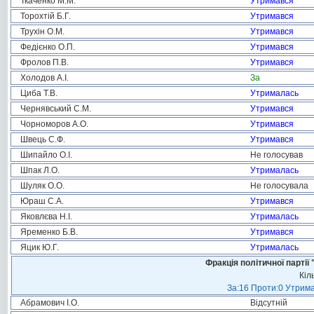
Ткаченко М.М.
Утримався
Торохтій Б.Г.
Утримався
Трухін О.М.
Утримався
Федієнко О.П.
Утримався
Фролов П.В.
Утримався
Холодов А.І.
За
Циба Т.В.
Утрималась
Чернявський С.М.
Утримався
Чорноморов А.О.
Утримався
Швець С.Ф.
Утримався
Шипайло О.І.
Не голосував
Шпак Л.О.
Утрималась
Шуляк О.О.
Не голосувала
Юраш С.А.
Утримався
Яковлєва Н.І.
Утрималась
Яременко Б.В.
Утримався
Яцик Ю.Г.
Утрималась
Фракція політичної пар
Кіл
За:16 Проти:0 Утрима
Абрамович І.О.
Відсутній