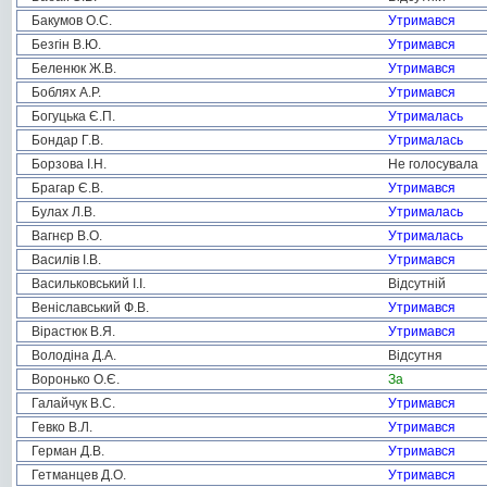
Бакумов О.С.
Утримався
Безгін В.Ю.
Утримався
Беленюк Ж.В.
Утримався
Боблях А.Р.
Утримався
Богуцька Є.П.
Утрималась
Бондар Г.В.
Утрималась
Борзова І.Н.
Не голосувала
Брагар Є.В.
Утримався
Булах Л.В.
Утрималась
Вагнєр В.О.
Утрималась
Василів І.В.
Утримався
Васильковський І.І.
Відсутній
Веніславський Ф.В.
Утримався
Вірастюк В.Я.
Утримався
Володіна Д.А.
Відсутня
Воронько О.Є.
За
Галайчук В.С.
Утримався
Гевко В.Л.
Утримався
Герман Д.В.
Утримався
Гетманцев Д.О.
Утримався