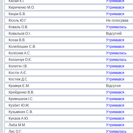
Касай К.І.
Утримався
Кириченко М.О.
Утримався
Кицак Б.В.
Утримався
Кісєль Ю.Г.
Не голосував
Коваль О.В.
Утрималась
Ковальов О.І.
Відсутній
Козак В.В.
Утримався
Колебошин С.В.
Утримався
Колісник А.С.
Утрималась
Копанчук О.Є.
Утрималась
Копитін І.В.
Утримався
Костін А.Є.
Утримався
Костюк Д.С.
Утримався
Кравчук Є.М.
Відсутня
Крейденко В.В.
Утримався
Кривошеєв І.С.
Утримався
Кузбит Ю.М.
Утримався
Кузьміних С.В.
Утримався
Кунаєв А.Ю.
Утримався
Лаба М.М.
Утримався
Лис О.Г.
Утрималась