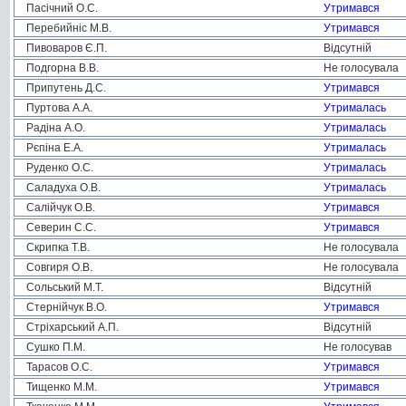
Пасічний О.С.
Утримався
Перебийніс М.В.
Утримався
Пивоваров Є.П.
Відсутній
Подгорна В.В.
Не голосувала
Припутень Д.С.
Утримався
Пуртова А.А.
Утрималась
Радіна А.О.
Утрималась
Рєпіна Е.А.
Утрималась
Руденко О.С.
Утрималась
Саладуха О.В.
Утрималась
Салійчук О.В.
Утримався
Северин С.С.
Утримався
Скрипка Т.В.
Не голосувала
Совгиря О.В.
Не голосувала
Сольський М.Т.
Відсутній
Стернійчук В.О.
Утримався
Стріхарський А.П.
Відсутній
Сушко П.М.
Не голосував
Тарасов О.С.
Утримався
Тищенко М.М.
Утримався