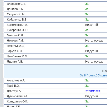
Власенко С.В.
За
Данілов В.Б.
За
Євтушок С.М.
За
Кабаченко В.В.
За
Кожем’якін А.А.
Відсутній
Кучеренко О.Ю.
За
Мейдич О.Л.
За
Немиря Г.М.
Не голосував
Пузійчук А.В.
За
Тарута С.О.
Відсутній
Цимбалюк М.М.
За
Яценко А.В.
Не голосував
Кіл
За:8 Проти:0 Утрим
Аксьонов А.А.
За
Гриб В.О.
За
Дмитрук А.Г.
Утримався
Дубінський О.А.
Відсутній
Кондратюк О.К.
За
Лерос Г.Б.
За