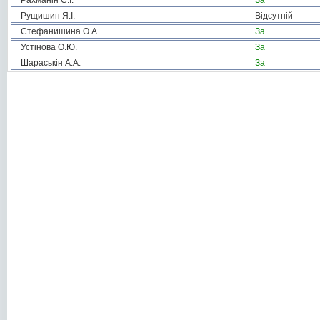
Рахманін С.І.
За
Рущишин Я.І.
Відсутній
Стефанишина О.А.
За
Устінова О.Ю.
За
Шараськін А.А.
За