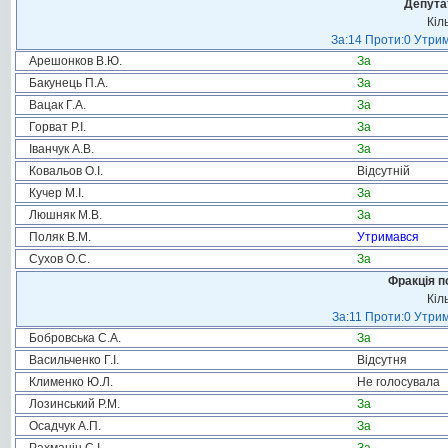
Депута
Кіл
За:14 Проти:0 Утрим
Арешонков В.Ю.
За
Бакунець П.А.
За
Вацак Г.А.
За
Горват Р.І.
За
Іванчук А.В.
За
Ковальов О.І.
Відсутній
Кучер М.І.
За
Люшняк М.В.
За
Поляк В.М.
Утримався
Сухов О.С.
За
Фракція п
Кіл
За:11 Проти:0 Утрим
Бобровська С.А.
За
Васильченко Г.І.
Відсутня
Клименко Ю.Л.
Не голосувала
Лозинський Р.М.
За
Осадчук А.П.
За