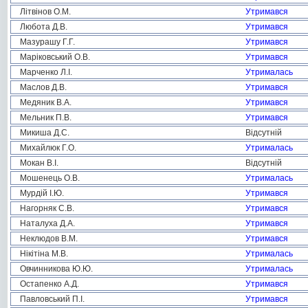
Літвінов О.М.
Утримався
Любота Д.В.
Утримався
Мазурашу Г.Г.
Утримався
Маріковський О.В.
Утримався
Марченко Л.І.
Утрималась
Маслов Д.В.
Утримався
Медяник В.А.
Утримався
Мельник П.В.
Утримався
Микиша Д.С.
Відсутній
Михайлюк Г.О.
Утрималась
Мокан В.І.
Відсутній
Мошенець О.В.
Утрималась
Мурдій І.Ю.
Утримався
Нагорняк С.В.
Утримався
Наталуха Д.А.
Утримався
Неклюдов В.М.
Утримався
Нікітіна М.В.
Утрималась
Овчинникова Ю.Ю.
Утрималась
Остапенко А.Д.
Утримався
Павловський П.І.
Утримався