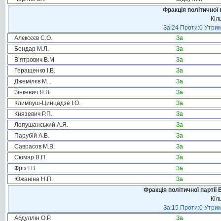
Фракція політичної 
Кіл
За:24 Проти:0 Утрим
Алєксєєв С.О.
За
Бондар М.Л.
За
В’ятрович В.М.
За
Геращенко І.В.
За
Джемілєв М. .
За
Зінкевич Я.В.
За
Климпуш-Цинцадзе І.О.
За
Князевич Р.П.
За
Лопушанський А.Я.
За
Парубій А.В.
За
Саврасов М.В.
За
Сюмар В.П.
За
Фріз І.В.
За
Южаніна Н.П.
За
Фракція політичної партії
Кіл
За:15 Проти:0 Утрим
Абдуллін О.Р.
За