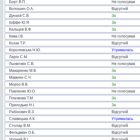
Борт В.П.
Не голосував
Волошин О.А.
Відсутній
Дунаєв С.В.
За
Іоффе Ю.Я.
За
Кальцев В.Ф.
За
Кива І.В.
Не голосував
Козак Т.Р.
Відсутній
Королевська Н.Ю.
Утрималась
Ларін С.М.
Відсутній
Льовочкін С.В.
Не голосував
Макаренко М.В.
За
Мамоян С.Ч.
За
Мороз В.В.
За
Павленко Ю.О.
Не голосував
Плачкова Т.М.
За
Приходько Н.І.
За
Рабінович В.З.
Відсутній
Славицька А.К.
Утрималась
Столар В.М.
Відсутній
Фельдман О.Б.
Відсутній
Чорний В.І.
Відсутній