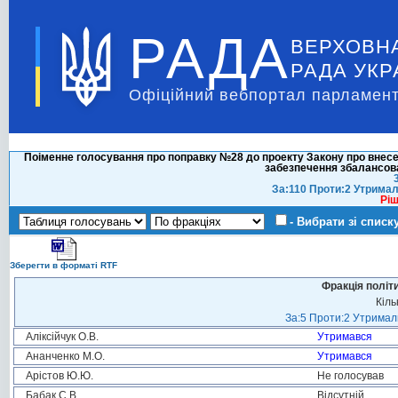
РАДА
ВЕРХОВН
РАДА УКР
Офіційний вебпортал парламент
Поіменне голосування про поправку №28 до проекту Закону про внесен
забезпечення збалансов
За:110 Проти:2 Утримал
Ріш
- Вибрати зі списк
Зберегти в форматі RTF
Фракція політ
Кіль
За:5 Проти:2 Утримали
Аліксійчук О.В.
Утримався
Ананченко М.О.
Утримався
Арістов Ю.Ю.
Не голосував
Бабак С.В.
Відсутній