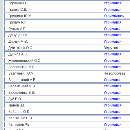
Горенюк О.О.
Утримався
Гривко С.Д.
Утримався
Гришина Ю.М.
Утрималась
Грищук Р.П.
Утримався
Гунько А.Г.
Утримався
Дануца О.А.
Утримався
Дирдін М.Є.
Утримався
Дмитрієва О.О.
Відсутня
Дубнов А.В.
Утримався
Жмеренецький О.С.
Утримався
Заблоцький М.Б.
Утримався
Завітневич О.М.
Не голосував
Задорожний А.В.
Утримався
Заремський М.В.
Утримався
Захарченко В.В.
Утримався
Зуб В.О.
Утримався
Іванов В.І.
Утримався
Кабанов О.Є.
Утримався
Кальченко С.В.
Утримався
Каптєлов Р.В.
Утримався