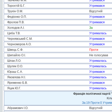
Ткаченко М.М.
Утримався
Торохтій Б.Г.
Утримався
Трухін О.М.
Відсутній
Федієнко О.П.
Утримався
Фролов П.В.
Утримався
Холодов А.І.
За
Циба Т.В.
Утрималась
Чернявський С.М.
Утримався
Чорноморов А.О.
Утримався
Швець С.Ф.
Проти
Шипайло О.І.
Не голосував
Шпак Л.О.
Утрималась
Шуляк О.О.
Утрималась
Юраш С.А.
Утримався
Яковлєва Н.І.
Утрималась
Яременко Б.В.
Утримався
Яцик Ю.Г.
Утрималась
Фракція політичної пар
Кіл
За:19 Проти:0 Утрима
Абрамович І.О.
Відсутній