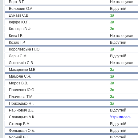
Борт В.П.
Не голосував
Волошин О.А.
Відсутній
Дунаєв С.В.
За
Іоффе Ю.Я.
За
Кальцев В.Ф.
За
Кива І.В.
Не голосував
Козак Т.Р.
Відсутній
Королевська Н.Ю.
За
Ларін С.М.
Відсутній
Льовочкін С.В.
Не голосував
Макаренко М.В.
За
Мамоян С.Ч.
За
Мороз В.В.
За
Павленко Ю.О.
За
Плачкова Т.М.
За
Приходько Н.І.
За
Рабінович В.З.
Відсутній
Славицька А.К.
Утрималась
Столар В.М.
Відсутній
Фельдман О.Б.
Відсутній
Чорний В.І.
Відсутній