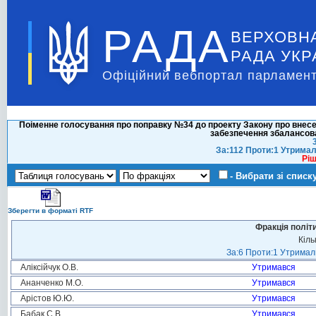
РАДА
ВЕРХОВН
РАДА УКР
Офіційний вебпортал парламент
Поіменне голосування про поправку №34 до проекту Закону про внесен
забезпечення збалансов
За:112 Проти:1 Утримал
Ріш
- Вибрати зі списк
Зберегти в форматі RTF
Фракція політ
Кіль
За:6 Проти:1 Утримали
Аліксійчук О.В.
Утримався
Ананченко М.О.
Утримався
Арістов Ю.Ю.
Утримався
Бабак С.В.
Утримався