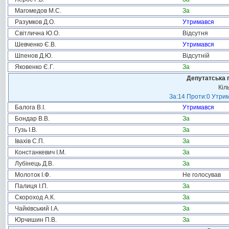
Магомедов М.С.
За
Разумков Д.О.
Утримався
Світлична Ю.О.
Відсутня
Шевченко Є.В.
Утримався
Шпенов Д.Ю.
Відсутній
Яковенко Є.Г.
За
Депутатська 
Кіл
За:14 Проти:0 Утрим
Балога В.І.
Утримався
Бондар В.В.
За
Гузь І.В.
За
Івахів С.П.
За
Констанкевич І.М.
За
Лубінець Д.В.
За
Молоток І.Ф.
Не голосував
Палиця І.П.
За
Скороход А.К.
За
Чайківський І.А.
За
Юрчишин П.В.
За