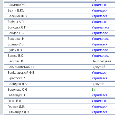
Бакумов О.С.
Утримався
Безгін В.Ю.
Утримався
Беленюк Ж.В.
Утримався
Боблях А.Р.
Утримався
Богуцька Є.П.
Утрималась
Бондар Г.В.
Утрималась
Борзова І.Н.
Утрималась
Брагар Є.В.
Утримався
Булах Л.В.
Утрималась
Вагнєр В.О.
Утрималась
Василів І.В.
Не голосував
Васильковський І.І.
Відсутній
Веніславський Ф.В.
Утримався
Вірастюк В.Я.
Утримався
Володіна Д.А.
Відсутня
Воронько О.Є.
За
Галайчук В.С.
Утримався
Гевко В.Л.
Утримався
Герман Д.В.
Утримався
Гетманцев Д.О.
Утримався