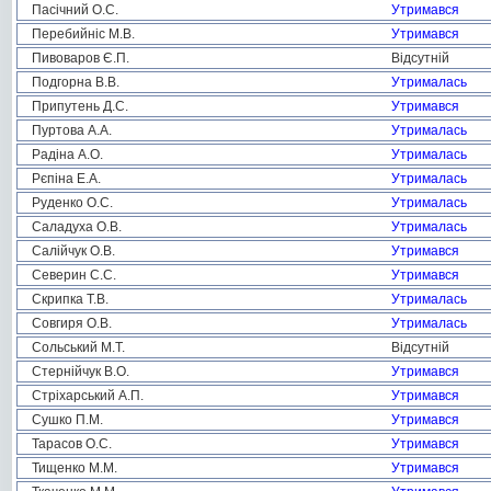
Пасічний О.С.
Утримався
Перебийніс М.В.
Утримався
Пивоваров Є.П.
Відсутній
Подгорна В.В.
Утрималась
Припутень Д.С.
Утримався
Пуртова А.А.
Утрималась
Радіна А.О.
Утрималась
Рєпіна Е.А.
Утрималась
Руденко О.С.
Утрималась
Саладуха О.В.
Утрималась
Салійчук О.В.
Утримався
Северин С.С.
Утримався
Скрипка Т.В.
Утрималась
Совгиря О.В.
Утрималась
Сольський М.Т.
Відсутній
Стернійчук В.О.
Утримався
Стріхарський А.П.
Утримався
Сушко П.М.
Утримався
Тарасов О.С.
Утримався
Тищенко М.М.
Утримався