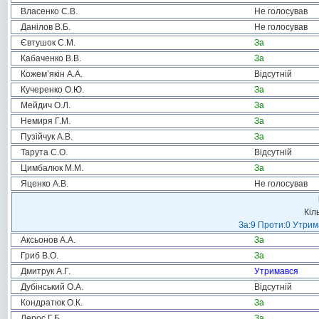
Власенко С.В.
Не голосував
Данілов В.Б.
Не голосував
Євтушок С.М.
За
Кабаченко В.В.
За
Кожем’якін А.А.
Відсутній
Кучеренко О.Ю.
За
Мейдич О.Л.
За
Немиря Г.М.
За
Пузійчук А.В.
За
Тарута С.О.
Відсутній
Цимбалюк М.М.
За
Яценко А.В.
Не голосував
Кіл
За:9 Проти:0 Утрим
Аксьонов А.А.
За
Гриб В.О.
За
Дмитрук А.Г.
Утримався
Дубінський О.А.
Відсутній
Кондратюк О.К.
За
Лерос Г.Б.
За