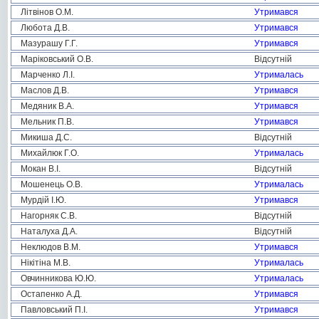
Літвінов О.М.
Утримався
Любота Д.В.
Утримався
Мазурашу Г.Г.
Утримався
Маріковський О.В.
Відсутній
Марченко Л.І.
Утрималась
Маслов Д.В.
Утримався
Медяник В.А.
Утримався
Мельник П.В.
Утримався
Микиша Д.С.
Відсутній
Михайлюк Г.О.
Утрималась
Мокан В.І.
Відсутній
Мошенець О.В.
Утрималась
Мурдій І.Ю.
Утримався
Нагорняк С.В.
Відсутній
Наталуха Д.А.
Відсутній
Неклюдов В.М.
Утримався
Нікітіна М.В.
Утрималась
Овчинникова Ю.Ю.
Утрималась
Остапенко А.Д.
Утримався
Павловський П.І.
Утримався