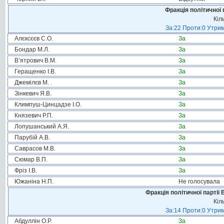
Фракція політичної 
Кіл
За:22 Проти:0 Утрим
Алєксєєв С.О.
За
Бондар М.Л.
За
В’ятрович В.М.
За
Геращенко І.В.
За
Джемілєв М. .
За
Зінкевич Я.В.
За
Климпуш-Цинцадзе І.О.
За
Князевич Р.П.
За
Лопушанський А.Я.
За
Парубій А.В.
За
Саврасов М.В.
За
Сюмар В.П.
За
Фріз І.В.
За
Южаніна Н.П.
Не голосувала
Фракція політичної партії
Кіл
За:14 Проти:0 Утрим
Абдуллін О.Р.
За