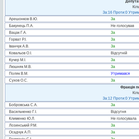
Депута
Кіл
За:16 Проти:0 Утрим
Арешонков В.Ю.
За
Бакунець П.А.
Не голосував
Вацак Г.А.
За
Горват Р.І.
За
Іванчук А.В.
За
Ковальов О.І.
Відсутній
Кучер М.І.
За
Люшняк М.В.
За
Поляк В.М.
Утримався
Сухов О.С.
За
Фракція п
Кіл
За:12 Проти:0 Утрим
Бобровська С.А.
За
Васильченко Г.І.
Відсутня
Клименко Ю.Л.
Не голосувала
Лозинський Р.М.
За
Осадчук А.П.
За