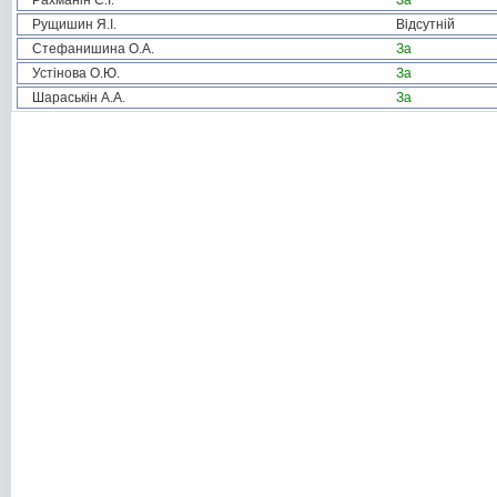
Рахманін С.І.
За
Рущишин Я.І.
Відсутній
Стефанишина О.А.
За
Устінова О.Ю.
За
Шараськін А.А.
За