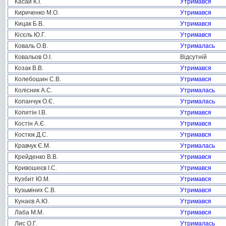
Касай К.І.
Утримався
Кириченко М.О.
Утримався
Кицак Б.В.
Утримався
Кісєль Ю.Г.
Утримався
Коваль О.В.
Утрималась
Ковальов О.І.
Відсутній
Козак В.В.
Утримався
Колебошин С.В.
Утримався
Колісник А.С.
Утрималась
Копанчук О.Є.
Утрималась
Копитін І.В.
Утримався
Костін А.Є.
Утримався
Костюк Д.С.
Утримався
Кравчук Є.М.
Утрималась
Крейденко В.В.
Утримався
Кривошеєв І.С.
Утримався
Кузбит Ю.М.
Утримався
Кузьміних С.В.
Утримався
Кунаєв А.Ю.
Утримався
Лаба М.М.
Утримався
Лис О.Г.
Утрималась