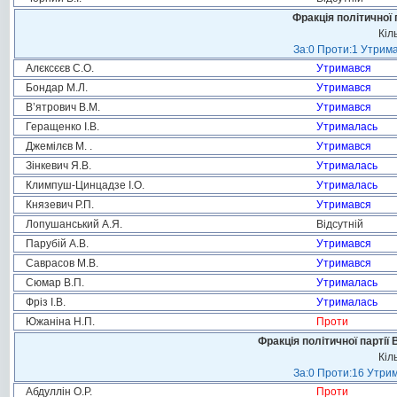
Фракція політичної 
Кіл
За:0 Проти:1 Утрима
Алєксєєв С.О.
Утримався
Бондар М.Л.
Утримався
В’ятрович В.М.
Утримався
Геращенко І.В.
Утрималась
Джемілєв М. .
Утримався
Зінкевич Я.В.
Утрималась
Климпуш-Цинцадзе І.О.
Утрималась
Князевич Р.П.
Утримався
Лопушанський А.Я.
Відсутній
Парубій А.В.
Утримався
Саврасов М.В.
Утримався
Сюмар В.П.
Утрималась
Фріз І.В.
Утрималась
Южаніна Н.П.
Проти
Фракція політичної партії
Кіл
За:0 Проти:16 Утрим
Абдуллін О.Р.
Проти