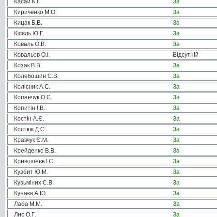
Касай К.І.
За
Кириченко М.О.
За
Кицак Б.В.
За
Кісєль Ю.Г.
За
Коваль О.В.
За
Ковальов О.І.
Відсутній
Козак В.В.
За
Колебошин С.В.
За
Колісник А.С.
За
Копанчук О.Є.
За
Копитін І.В.
За
Костін А.Є.
За
Костюк Д.С.
За
Кравчук Є.М.
За
Крейденко В.В.
За
Кривошеєв І.С.
За
Кузбит Ю.М.
За
Кузьміних С.В.
За
Кунаєв А.Ю.
За
Лаба М.М.
За
Лис О.Г.
За