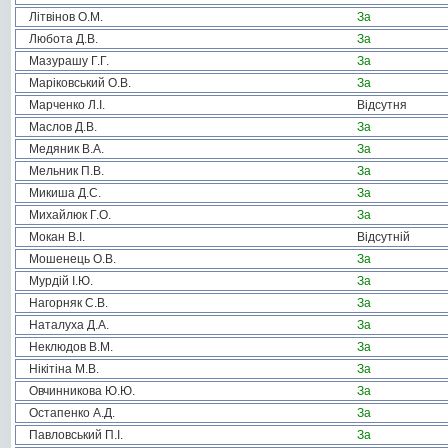
Літвінов О.М.
За
Любота Д.В.
За
Мазурашу Г.Г.
За
Маріковський О.В.
За
Марченко Л.І.
Відсутня
Маслов Д.В.
За
Медяник В.А.
За
Мельник П.В.
За
Микиша Д.С.
За
Михайлюк Г.О.
За
Мокан В.І.
Відсутній
Мошенець О.В.
За
Мурдій І.Ю.
За
Нагорняк С.В.
За
Наталуха Д.А.
За
Неклюдов В.М.
За
Нікітіна М.В.
За
Овчинникова Ю.Ю.
За
Остапенко А.Д.
За
Павловський П.І.
За