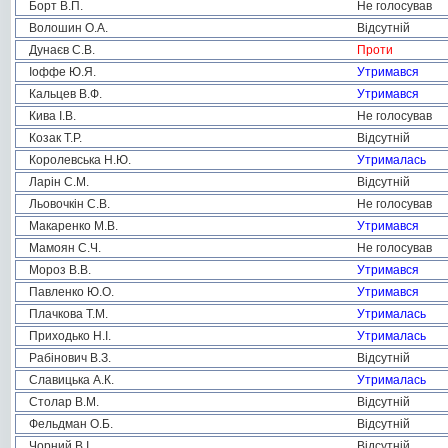
Борт В.П.
Не голосував
Волошин О.А.
Відсутній
Дунаєв С.В.
Проти
Іоффе Ю.Я.
Утримався
Кальцев В.Ф.
Утримався
Кива І.В.
Не голосував
Козак Т.Р.
Відсутній
Королевська Н.Ю.
Утрималась
Ларін С.М.
Відсутній
Льовочкін С.В.
Не голосував
Макаренко М.В.
Утримався
Мамоян С.Ч.
Не голосував
Мороз В.В.
Утримався
Павленко Ю.О.
Утримався
Плачкова Т.М.
Утрималась
Приходько Н.І.
Утрималась
Рабінович В.З.
Відсутній
Славицька А.К.
Утрималась
Столар В.М.
Відсутній
Фельдман О.Б.
Відсутній
Чорний В.І.
Відсутній