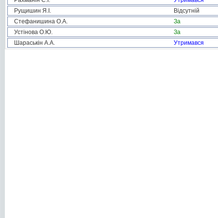
Рахманін С.І.
Утримався
Рущишин Я.І.
Відсутній
Стефанишина О.А.
За
Устінова О.Ю.
За
Шараськін А.А.
Утримався