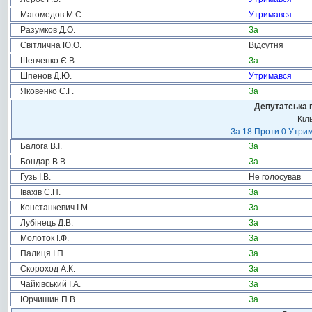
Магомедов М.С.
Утримався
Разумков Д.О.
За
Світлична Ю.О.
Відсутня
Шевченко Є.В.
За
Шпенов Д.Ю.
Утримався
Яковенко Є.Г.
За
Депутатська 
Кіл
За:18 Проти:0 Утрим
Балога В.І.
За
Бондар В.В.
За
Гузь І.В.
Не голосував
Івахів С.П.
За
Констанкевич І.М.
За
Лубінець Д.В.
За
Молоток І.Ф.
За
Палиця І.П.
За
Скороход А.К.
За
Чайківський І.А.
За
Юрчишин П.В.
За