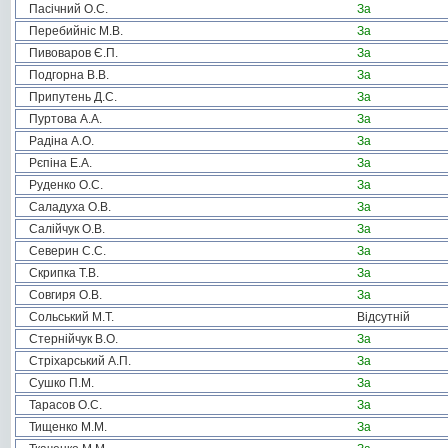
Пасічний О.С.
За
Перебийніс М.В.
За
Пивоваров Є.П.
За
Подгорна В.В.
За
Припутень Д.С.
За
Пуртова А.А.
За
Радіна А.О.
За
Рєпіна Е.А.
За
Руденко О.С.
За
Саладуха О.В.
За
Салійчук О.В.
За
Северин С.С.
За
Скрипка Т.В.
За
Совгиря О.В.
За
Сольський М.Т.
Відсутній
Стернійчук В.О.
За
Стріхарський А.П.
За
Сушко П.М.
За
Тарасов О.С.
За
Тищенко М.М.
За