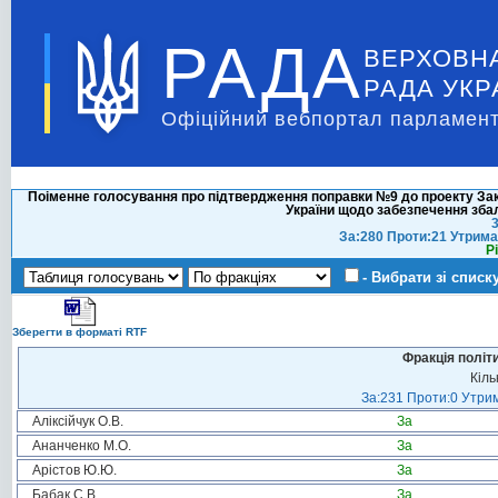
РАДА
ВЕРХОВН
РАДА УКР
Офіційний вебпортал парламент
Поіменне голосування про підтвердження поправки №9 до проекту Зако
України щодо забезпечення зб
3
За:280 Проти:21 Утрима
Р
- Вибрати зі списк
Зберегти в форматі RTF
Фракція політ
Кіль
За:231 Проти:0 Утрим
Аліксійчук О.В.
За
Ананченко М.О.
За
Арістов Ю.Ю.
За
Бабак С.В.
За