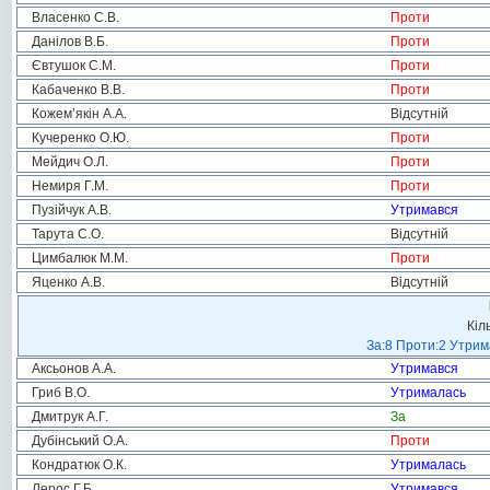
Власенко С.В.
Проти
Данілов В.Б.
Проти
Євтушок С.М.
Проти
Кабаченко В.В.
Проти
Кожем’якін А.А.
Відсутній
Кучеренко О.Ю.
Проти
Мейдич О.Л.
Проти
Немиря Г.М.
Проти
Пузійчук А.В.
Утримався
Тарута С.О.
Відсутній
Цимбалюк М.М.
Проти
Яценко А.В.
Відсутній
Кіл
За:8 Проти:2 Утрим
Аксьонов А.А.
Утримався
Гриб В.О.
Утрималась
Дмитрук А.Г.
За
Дубінський О.А.
Проти
Кондратюк О.К.
Утрималась
Лерос Г.Б.
Утримався