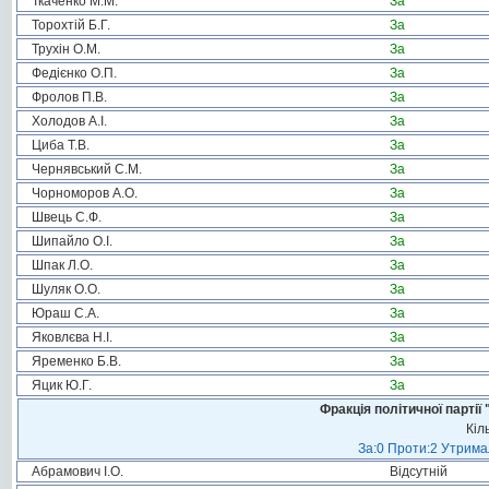
Ткаченко М.М.
За
Торохтій Б.Г.
За
Трухін О.М.
За
Федієнко О.П.
За
Фролов П.В.
За
Холодов А.І.
За
Циба Т.В.
За
Чернявський С.М.
За
Чорноморов А.О.
За
Швець С.Ф.
За
Шипайло О.І.
За
Шпак Л.О.
За
Шуляк О.О.
За
Юраш С.А.
За
Яковлєва Н.І.
За
Яременко Б.В.
За
Яцик Ю.Г.
За
Фракція політичної пар
Кіл
За:0 Проти:2 Утримал
Абрамович І.О.
Відсутній