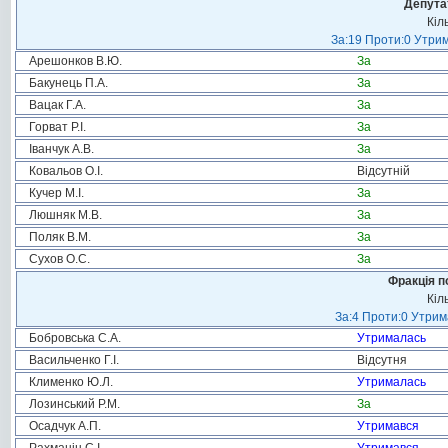
Депута
Кіл
За:19 Проти:0 Утрим
Арешонков В.Ю.
За
Бакунець П.А.
За
Вацак Г.А.
За
Горват Р.І.
За
Іванчук А.В.
За
Ковальов О.І.
Відсутній
Кучер М.І.
За
Люшняк М.В.
За
Поляк В.М.
За
Сухов О.С.
За
Фракція п
Кіл
За:4 Проти:0 Утрим
Бобровська С.А.
Утрималась
Васильченко Г.І.
Відсутня
Клименко Ю.Л.
Утрималась
Лозинський Р.М.
За
Осадчук А.П.
Утримався