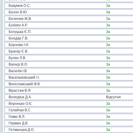
Бакумов О.С.
За
Безгін В.Ю.
За
Беленюк Ж.В.
За
Боблях А.Р.
За
Богуцька Є.П.
За
Бондар Г.В.
За
Борзова І.Н.
За
Брагар Є.В.
За
Булах Л.В.
За
Вагнєр В.О.
За
Василів І.В.
За
Васильковський І.І.
За
Веніславський Ф.В.
За
Вірастюк В.Я.
За
Володіна Д.А.
Відсутня
Воронько О.Є.
За
Галайчук В.С.
За
Гевко В.Л.
За
Герман Д.В.
За
Гетманцев Д.О.
За