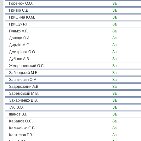
Горенюк О.О.
За
Гривко С.Д.
За
Гришина Ю.М.
За
Грищук Р.П.
За
Гунько А.Г.
За
Дануца О.А.
За
Дирдін М.Є.
За
Дмитрієва О.О.
За
Дубнов А.В.
За
Жмеренецький О.С.
За
Заблоцький М.Б.
За
Завітневич О.М.
За
Задорожний А.В.
За
Заремський М.В.
За
Захарченко В.В.
За
Зуб В.О.
За
Іванов В.І.
За
Кабанов О.Є.
За
Кальченко С.В.
За
Каптєлов Р.В.
За