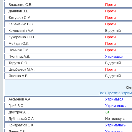
Власенко С.В.
Проти
Данілов В.Б.
Проти
Євтушок С.М.
Проти
Кабаченко В.В.
Проти
Кожем’якін А.А.
Відсутній
Кучеренко О.Ю.
Проти
Мейдич О.Л.
Проти
Немиря Г.М.
Проти
Пузійчук А.В.
Утримався
Тарута С.О.
Відсутній
Цимбалюк М.М.
Проти
Яценко А.В.
Відсутній
Кіл
За:8 Проти:2 Утрим
Аксьонов А.А.
Утримався
Гриб В.О.
Утрималась
Дмитрук А.Г.
За
Дубінський О.А.
Не голосував
Кондратюк О.К.
Утрималась
Лерос Г.Б.
Утримався