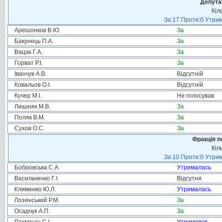
Депута
Кіл
За:17 Проти:0 Утрим
Арешонков В.Ю.
За
Бакунець П.А.
За
Вацак Г.А.
За
Горват Р.І.
За
Іванчук А.В.
Відсутній
Ковальов О.І.
Відсутній
Кучер М.І.
Не голосував
Люшняк М.В.
За
Поляк В.М.
За
Сухов О.С.
За
Фракція п
Кіл
За:10 Проти:0 Утрим
Бобровська С.А.
Утрималась
Васильченко Г.І.
Відсутня
Клименко Ю.Л.
Утрималась
Лозинський Р.М.
За
Осадчук А.П.
За