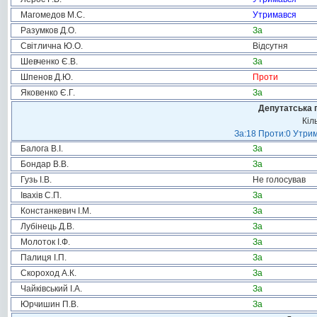
Магомедов М.С.
Утримався
Разумков Д.О.
За
Світлична Ю.О.
Відсутня
Шевченко Є.В.
За
Шпенов Д.Ю.
Проти
Яковенко Є.Г.
За
Депутатська 
Кіл
За:18 Проти:0 Утрим
Балога В.І.
За
Бондар В.В.
За
Гузь І.В.
Не голосував
Івахів С.П.
За
Констанкевич І.М.
За
Лубінець Д.В.
За
Молоток І.Ф.
За
Палиця І.П.
За
Скороход А.К.
За
Чайківський І.А.
За
Юрчишин П.В.
За