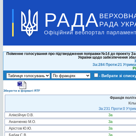
РАДА
ВЕРХОВН
РАДА УКР
Офіційний вебпортал парламент
Поіменне голосування про підтвердження поправки №14 до проекту Зак
України щодо забезпечення зб
3
За:284 Проти:21 Утрима
Р
- Вибрати зі списк
Зберегти в форматі RTF
Фракція політ
Кіль
За:231 Проти:0 Утрим
Аліксійчук О.В.
За
Ананченко М.О.
За
Арістов Ю.Ю.
За
Бабак С.В.
За