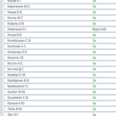
Касай К.І.
За
Кириченко М.О.
За
Кицак Б.В.
За
Кісєль Ю.Г.
За
Коваль О.В.
За
Ковальов О.І.
Відсутній
Козак В.В.
За
Колебошин С.В.
За
Колісник А.С.
За
Копанчук О.Є.
За
Копитін І.В.
За
Костін А.Є.
За
Костюк Д.С.
За
Кравчук Є.М.
За
Крейденко В.В.
За
Кривошеєв І.С.
За
Кузбит Ю.М.
За
Кузьміних С.В.
За
Кунаєв А.Ю.
За
Лаба М.М.
За
Лис О.Г.
За