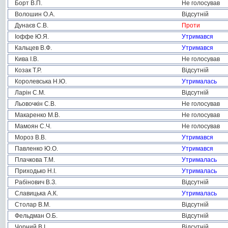
Борт В.П.
Не голосував
Волошин О.А.
Відсутній
Дунаєв С.В.
Проти
Іоффе Ю.Я.
Утримався
Кальцев В.Ф.
Утримався
Кива І.В.
Не голосував
Козак Т.Р.
Відсутній
Королевська Н.Ю.
Утрималась
Ларін С.М.
Відсутній
Льовочкін С.В.
Не голосував
Макаренко М.В.
Не голосував
Мамоян С.Ч.
Не голосував
Мороз В.В.
Утримався
Павленко Ю.О.
Утримався
Плачкова Т.М.
Утрималась
Приходько Н.І.
Утрималась
Рабінович В.З.
Відсутній
Славицька А.К.
Утрималась
Столар В.М.
Відсутній
Фельдман О.Б.
Відсутній
Чорний В.І.
Відсутній