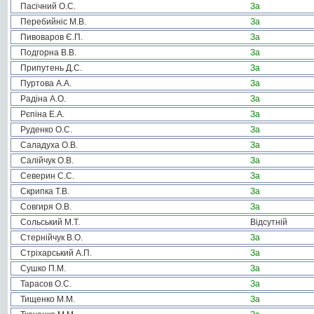
Пасічний О.С.
За
Перебийніс М.В.
За
Пивоваров Є.П.
За
Подгорна В.В.
За
Припутень Д.С.
За
Пуртова А.А.
За
Радіна А.О.
За
Рєпіна Е.А.
За
Руденко О.С.
За
Саладуха О.В.
За
Салійчук О.В.
За
Северин С.С.
За
Скрипка Т.В.
За
Совгиря О.В.
За
Сольський М.Т.
Відсутній
Стернійчук В.О.
За
Стріхарський А.П.
За
Сушко П.М.
За
Тарасов О.С.
За
Тищенко М.М.
За