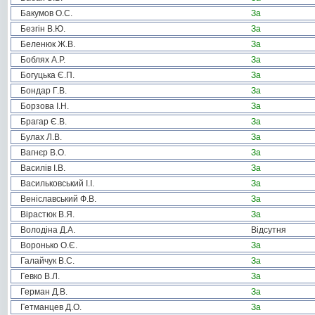
Бакумов О.С.
За
Безгін В.Ю.
За
Беленюк Ж.В.
За
Боблях А.Р.
За
Богуцька Є.П.
За
Бондар Г.В.
За
Борзова І.Н.
За
Брагар Є.В.
За
Булах Л.В.
За
Вагнєр В.О.
За
Василів І.В.
За
Васильковський І.І.
За
Веніславський Ф.В.
За
Вірастюк В.Я.
За
Володіна Д.А.
Відсутня
Воронько О.Є.
За
Галайчук В.С.
За
Гевко В.Л.
За
Герман Д.В.
За
Гетманцев Д.О.
За