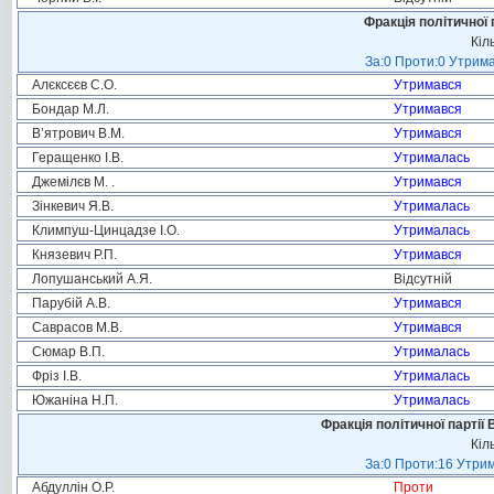
Фракція політичної 
Кіл
За:0 Проти:0 Утрима
Алєксєєв С.О.
Утримався
Бондар М.Л.
Утримався
В’ятрович В.М.
Утримався
Геращенко І.В.
Утрималась
Джемілєв М. .
Утримався
Зінкевич Я.В.
Утрималась
Климпуш-Цинцадзе І.О.
Утрималась
Князевич Р.П.
Утримався
Лопушанський А.Я.
Відсутній
Парубій А.В.
Утримався
Саврасов М.В.
Утримався
Сюмар В.П.
Утрималась
Фріз І.В.
Утрималась
Южаніна Н.П.
Утрималась
Фракція політичної партії
Кіл
За:0 Проти:16 Утрим
Абдуллін О.Р.
Проти