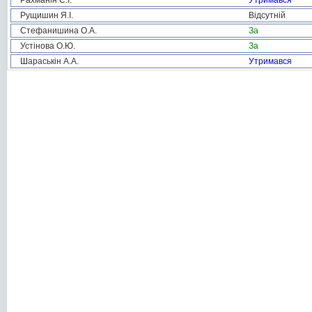
Рахманін С.І.
Утримався
Рущишин Я.І.
Відсутній
Стефанишина О.А.
За
Устінова О.Ю.
За
Шараськін А.А.
Утримався