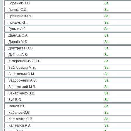
Горенюк О.О.
За
Гривко С.Д.
За
Гришина Ю.М.
За
Грищук Р.П.
За
Гунько А.Г.
За
Дануца О.А.
За
Дирдін М.Є.
За
Дмитрієва О.О.
За
Дубнов А.В.
За
Жмеренецький О.С.
За
Заблоцький М.Б.
За
Завітневич О.М.
За
Задорожний А.В.
За
Заремський М.В.
За
Захарченко В.В.
За
Зуб В.О.
За
Іванов В.І.
За
Кабанов О.Є.
За
Кальченко С.В.
За
Каптєлов Р.В.
За