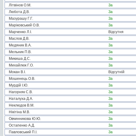
Літвінов О.М.
За
Любота Д.В.
За
Мазурашу Г.Г.
За
Маріковський О.В.
За
Марченко Л.І.
Відсутня
Маслов Д.В.
За
Медяник В.А.
За
Мельник П.В.
За
Микиша Д.С.
За
Михайлюк Г.О.
За
Мокан В.І.
Відсутній
Мошенець О.В.
За
Мурдій І.Ю.
За
Нагорняк С.В.
За
Наталуха Д.А.
За
Неклюдов В.М.
За
Нікітіна М.В.
За
Овчинникова Ю.Ю.
За
Остапенко А.Д.
За
Павловський П.І.
За