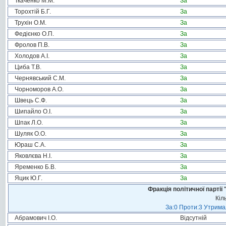
Ткаченко М.М.
За
Торохтій Б.Г.
За
Трухін О.М.
За
Федієнко О.П.
За
Фролов П.В.
За
Холодов А.І.
За
Циба Т.В.
За
Чернявський С.М.
За
Чорноморов А.О.
За
Швець С.Ф.
За
Шипайло О.І.
За
Шпак Л.О.
За
Шуляк О.О.
За
Юраш С.А.
За
Яковлєва Н.І.
За
Яременко Б.В.
За
Яцик Ю.Г.
За
Фракція політичної пар
Кіл
За:0 Проти:3 Утримал
Абрамович І.О.
Відсутній