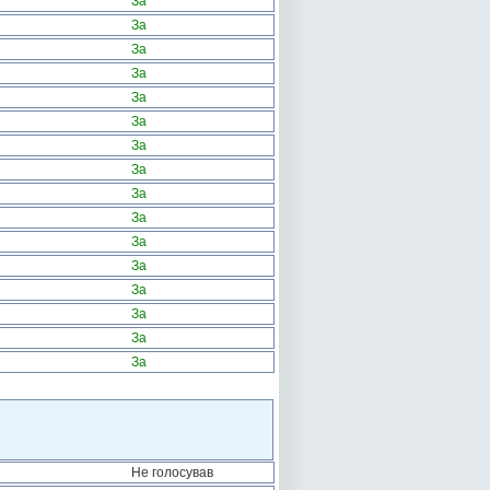
За
За
За
За
За
За
За
За
За
За
За
За
За
За
За
За
Не голосував