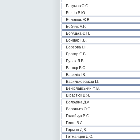
Бакумов О.С.
Безгін В.Ю.
Беленюк Ж.В.
Боблях А.Р.
Богуцька Є.П.
Бондар Г.В.
Борзова І.Н.
Брагар Є.В.
Булах Л.В.
Вагнєр В.О.
Василів І.В.
Васильковський І.І.
Веніславський Ф.В.
Вірастюк В.Я.
Володіна Д.А.
Воронько О.Є.
Галайчук В.С.
Гевко В.Л.
Герман Д.В.
Гетманцев Д.О.