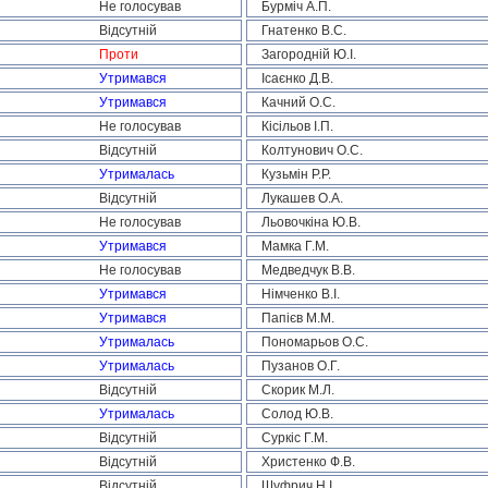
Не голосував
Бурміч А.П.
Відсутній
Гнатенко В.С.
Проти
Загородній Ю.І.
Утримався
Ісаєнко Д.В.
Утримався
Качний О.С.
Не голосував
Кісільов І.П.
Відсутній
Колтунович О.С.
Утрималась
Кузьмін Р.Р.
Відсутній
Лукашев О.А.
Не голосував
Льовочкіна Ю.В.
Утримався
Мамка Г.М.
Не голосував
Медведчук В.В.
Утримався
Німченко В.І.
Утримався
Папієв М.М.
Утрималась
Пономарьов О.С.
Утрималась
Пузанов О.Г.
Відсутній
Скорик М.Л.
Утрималась
Солод Ю.В.
Відсутній
Суркіс Г.М.
Відсутній
Христенко Ф.В.
Відсутній
Шуфрич Н.І.