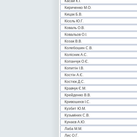
Касай К.І.
Кириченко М.О.
Кицак Б.В.
Кісєль Ю.Г.
Коваль О.В.
Ковальов О.І.
Козак В.В.
Колебошин С.В.
Колісник А.С.
Копанчук О.Є.
Копитін І.В.
Костін А.Є.
Костюк Д.С.
Кравчук Є.М.
Крейденко В.В.
Кривошеєв І.С.
Кузбит Ю.М.
Кузьміних С.В.
Кунаєв А.Ю.
Лаба М.М.
Лис О.Г.