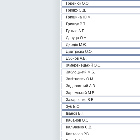
Горенюк О.О.
Гривко С.Д.
Гришина Ю.М.
Грищук Р.П.
Гунько А.Г.
Дануца О.А.
Дирдін М.Є.
Дмитрієва О.О.
Дубнов А.В.
Жмеренецький О.С.
Заблоцький М.Б.
Завітневич О.М.
Задорожний А.В.
Заремський М.В.
Захарченко В.В.
Зуб В.О.
Іванов В.І.
Кабанов О.Є.
Кальченко С.В.
Каптєлов Р.В.