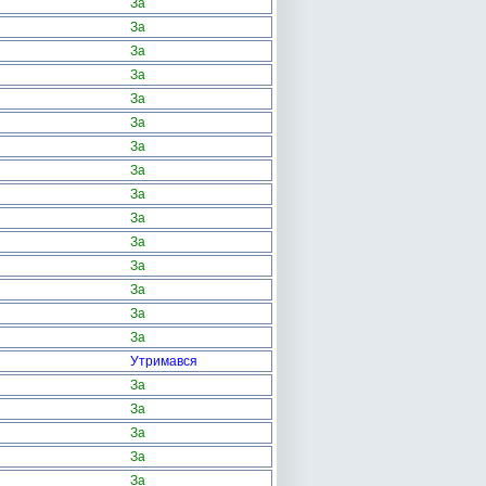
За
За
За
За
За
За
За
За
За
За
За
За
За
За
За
Утримався
За
За
За
За
За