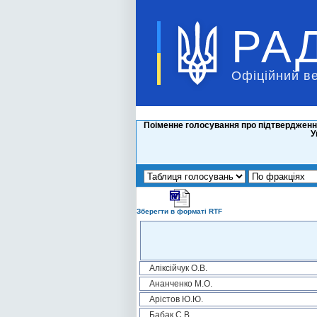
РА
Офіційний в
Поіменне голосування про підтвердження
У
Зберегти в форматі RTF
Аліксійчук О.В.
Ананченко М.О.
Арістов Ю.Ю.
Бабак С.В.