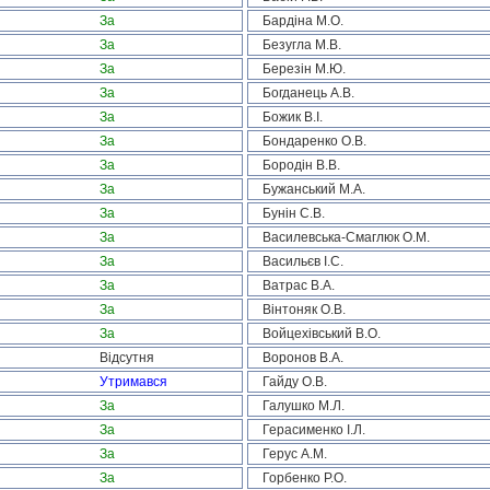
За
Бардіна М.О.
За
Безугла М.В.
За
Березін М.Ю.
За
Богданець А.В.
За
Божик В.І.
За
Бондаренко О.В.
За
Бородін В.В.
За
Бужанський М.А.
За
Бунін С.В.
За
Василевська-Смаглюк О.М.
За
Васильєв І.С.
За
Ватрас В.А.
За
Вінтоняк О.В.
За
Войцехівський В.О.
Відсутня
Воронов В.А.
Утримався
Гайду О.В.
За
Галушко М.Л.
За
Герасименко І.Л.
За
Герус А.М.
За
Горбенко Р.О.