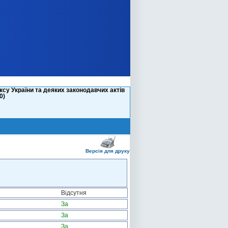
су України та деяких законодавчих актів
0)
Версія для друку
Відсутня
За
За
За