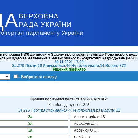
ДА
ВЕРХОВНА
РАДА УКРАЇНИ
ебпортал парламенту України
 поправки №80 до проекту Закону про внесення змін до Податкового кодек
країни щодо забезпечення збалансованості бюджетних надходжень (№560
30.11.2021 13:29
За:270 Проти:26 Утрималися:60 Не голосували:16 Всього:372
Рішення прийнято
- Вибрати зі списку
Фракція політичної партії "СЛУГА НАРОДУ"
Кількість депутатів: 243
За:225 Проти:0 Утрималися:4 Не голосували:3 Відсутні:11
За
Аллахвердієва І.В.
За
Арахамія Д.Г.
За
Арсенюк О.О.
За
Бабій Р.В.