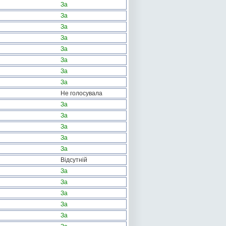
За
За
За
За
За
За
За
За
Не голосувала
За
За
За
За
За
Відсутній
За
За
За
За
За