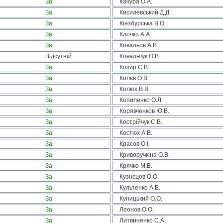
За
Качура О.А.
За
Кисилевський Д.Д.
За
Кінзбурська В.О.
За
Клочко А.А.
За
Ковальов А.В.
Відсутній
Ковальчук О.В.
За
Козир С.В.
За
Колєв О.В.
За
Колюх В.В.
За
Копиленко О.Л.
За
Корявченков Ю.В.
За
Кострійчук С.В.
За
Костюх А.В.
За
Красов О.І.
За
Криворучкіна О.В.
За
Крячко М.В.
За
Кузнєцов О.О.
За
Культенко А.В.
За
Куницький О.О.
За
Леонов О.О.
За
Литвиненко С.А.