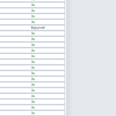
За
За
За
За
Відсутній
За
За
За
За
За
За
За
За
За
За
За
За
За
За
За