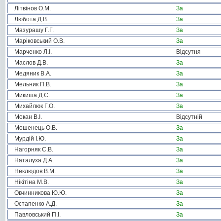
Літвінов О.М.
За
Любота Д.В.
За
Мазурашу Г.Г.
За
Маріковський О.В.
За
Марченко Л.І.
Відсутня
Маслов Д.В.
За
Медяник В.А.
За
Мельник П.В.
За
Микиша Д.С.
За
Михайлюк Г.О.
За
Мокан В.І.
Відсутній
Мошенець О.В.
За
Мурдій І.Ю.
За
Нагорняк С.В.
За
Наталуха Д.А.
За
Неклюдов В.М.
За
Нікітіна М.В.
За
Овчинникова Ю.Ю.
За
Остапенко А.Д.
За
Павловський П.І.
За