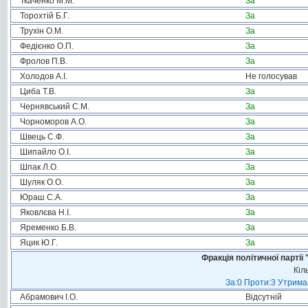
Ткаченко М.М.
За
Торохтій Б.Г.
За
Трухін О.М.
За
Федієнко О.П.
За
Фролов П.В.
За
Холодов А.І.
Не голосував
Циба Т.В.
За
Чернявський С.М.
За
Чорноморов А.О.
За
Швець С.Ф.
За
Шипайло О.І.
За
Шпак Л.О.
За
Шуляк О.О.
За
Юраш С.А.
За
Яковлєва Н.І.
За
Яременко Б.В.
За
Яцик Ю.Г.
За
Фракція політичної пар
Кіл
За:0 Проти:3 Утримал
Абрамович І.О.
Відсутній