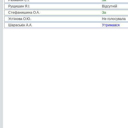
Рахманін С.І.
За
Рущишин Я.І.
Відсутній
Стефанишина О.А.
За
Устінова О.Ю.
Не голосувала
Шараськін А.А.
Утримався