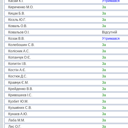
Касай К.І.
Утримався
Кириченко М.О.
За
Кицак Б.В.
За
Кісєль Ю.Г.
За
Коваль О.В.
За
Ковальов О.І.
Відсутній
Козак В.В.
Утримався
Колебошин С.В.
За
Колісник А.С.
За
Копанчук О.Є.
За
Копитін І.В.
За
Костін А.Є.
За
Костюк Д.С.
За
Кравчук Є.М.
За
Крейденко В.В.
За
Кривошеєв І.С.
За
Кузбит Ю.М.
За
Кузьміних С.В.
За
Кунаєв А.Ю.
За
Лаба М.М.
За
Лис О.Г.
За