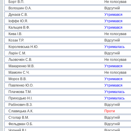
Борт В.П.
Не голосував
Волошин О.А.
Відсутній
Дунаєв С.В.
Утримався
Іоффе Ю.Я.
Утримався
Кальцев В.Ф.
Утримався
Кива І.В.
Не голосував
Козак Т.Р.
Відсутній
Королевська Н.Ю.
Утрималась
Ларін С.М.
Відсутній
Льовочкін С.В.
Не голосував
Макаренко М.В.
Утримався
Мамоян С.Ч.
Не голосував
Мороз В.В.
Утримався
Павленко Ю.О.
Утримався
Плачкова Т.М.
Утрималась
Приходько Н.І.
Утрималась
Рабінович В.З.
Відсутній
Славицька А.К.
Проти
Столар В.М.
Відсутній
Фельдман О.Б.
Відсутній
Чорний В.І.
Відсутній