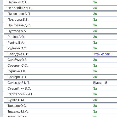
Пасічний О.С.
За
Перебийніс М.В.
За
Пивоваров Є.П.
За
Подгорна В.В.
За
Припутень Д.С.
За
Пуртова А.А.
За
Радіна А.О.
За
Рєпіна Е.А.
За
Руденко О.С.
За
Саладуха О.В.
Утрималась
Салійчук О.В.
За
Северин С.С.
За
Скрипка Т.В.
За
Совгиря О.В.
За
Сольський М.Т.
Відсутній
Стернійчук В.О.
За
Стріхарський А.П.
За
Сушко П.М.
За
Тарасов О.С.
За
Тищенко М.М.
За