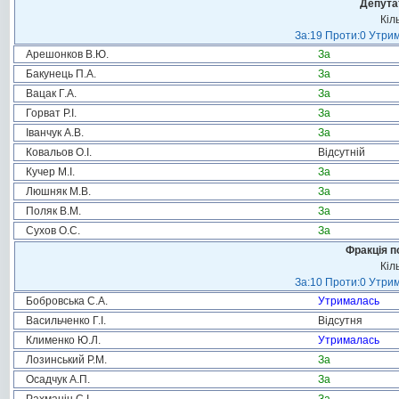
Депута
Кіл
За:19 Проти:0 Утрим
Арешонков В.Ю.
За
Бакунець П.А.
За
Вацак Г.А.
За
Горват Р.І.
За
Іванчук А.В.
За
Ковальов О.І.
Відсутній
Кучер М.І.
За
Люшняк М.В.
За
Поляк В.М.
За
Сухов О.С.
За
Фракція п
Кіл
За:10 Проти:0 Утрим
Бобровська С.А.
Утрималась
Васильченко Г.І.
Відсутня
Клименко Ю.Л.
Утрималась
Лозинський Р.М.
За
Осадчук А.П.
За