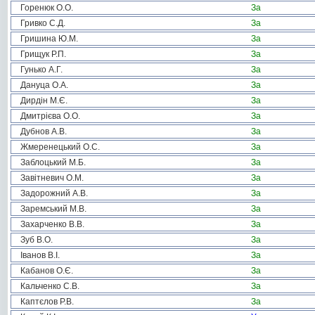
Горенюк О.О.
За
Гривко С.Д.
За
Гришина Ю.М.
За
Грищук Р.П.
За
Гунько А.Г.
За
Дануца О.А.
За
Дирдін М.Є.
За
Дмитрієва О.О.
За
Дубнов А.В.
За
Жмеренецький О.С.
За
Заблоцький М.Б.
За
Завітневич О.М.
За
Задорожний А.В.
За
Заремський М.В.
За
Захарченко В.В.
За
Зуб В.О.
За
Іванов В.І.
За
Кабанов О.Є.
За
Кальченко С.В.
За
Каптєлов Р.В.
За