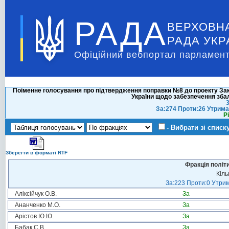
РАДА
ВЕРХОВН
РАДА УКР
Офіційний вебпортал парламент
Поіменне голосування про підтвердження поправки №8 до проекту Зако
України щодо забезпечення зб
3
За:274 Проти:26 Утрима
Р
- Вибрати зі списк
Зберегти в форматі RTF
Фракція політ
Кіль
За:223 Проти:0 Утрим
Аліксійчук О.В.
За
Ананченко М.О.
За
Арістов Ю.Ю.
За
Бабак С.В.
За