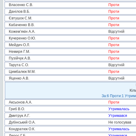
Власенко С.В.
Проти
Данілов В.Б.
Проти
Євтушок С.М.
Проти
Кабаченко В.В.
Проти
Кожем’якін А.А.
Відсутній
Кучеренко О.Ю.
Проти
Мейдич О.Л.
Проти
Немиря Г.М.
Проти
Пузійчук А.В.
Проти
Тарута С.О.
Відсутній
Цимбалюк М.М.
Проти
Яценко А.В.
Відсутній
Кіл
За:6 Проти:1 Утрим
Аксьонов А.А.
Проти
Гриб В.О.
Утрималась
Дмитрук А.Г.
Утримався
Дубінський О.А.
Не голосував
Кондратюк О.К.
Утрималась
Лерос Г.Б.
Утримався