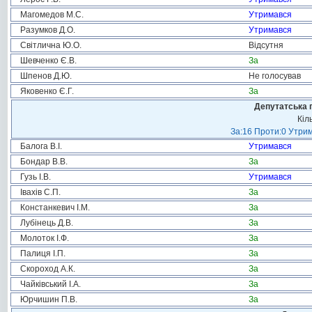
Магомедов М.С.
Утримався
Разумков Д.О.
Утримався
Світлична Ю.О.
Відсутня
Шевченко Є.В.
За
Шпенов Д.Ю.
Не голосував
Яковенко Є.Г.
За
Депутатська 
Кіл
За:16 Проти:0 Утрим
Балога В.І.
Утримався
Бондар В.В.
За
Гузь І.В.
Утримався
Івахів С.П.
За
Констанкевич І.М.
За
Лубінець Д.В.
За
Молоток І.Ф.
За
Палиця І.П.
За
Скороход А.К.
За
Чайківський І.А.
За
Юрчишин П.В.
За