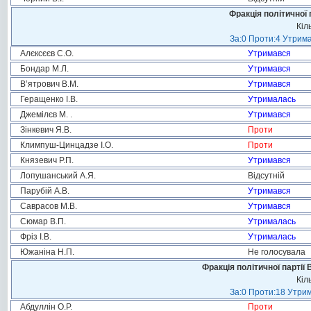
Фракція політичної 
Кіл
За:0 Проти:4 Утрима
Алєксєєв С.О.
Утримався
Бондар М.Л.
Утримався
В’ятрович В.М.
Утримався
Геращенко І.В.
Утрималась
Джемілєв М. .
Утримався
Зінкевич Я.В.
Проти
Климпуш-Цинцадзе І.О.
Проти
Князевич Р.П.
Утримався
Лопушанський А.Я.
Відсутній
Парубій А.В.
Утримався
Саврасов М.В.
Утримався
Сюмар В.П.
Утрималась
Фріз І.В.
Утрималась
Южаніна Н.П.
Не голосувала
Фракція політичної партії
Кіл
За:0 Проти:18 Утрим
Абдуллін О.Р.
Проти