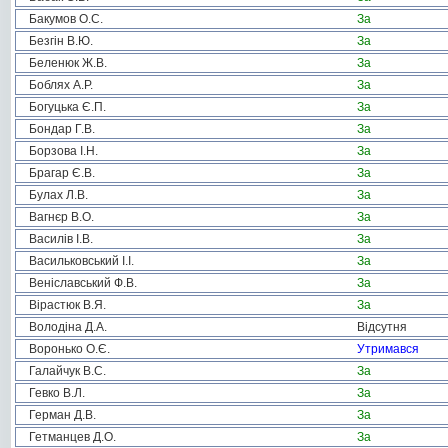
Бакумов О.С.
За
Безгін В.Ю.
За
Беленюк Ж.В.
За
Боблях А.Р.
За
Богуцька Є.П.
За
Бондар Г.В.
За
Борзова І.Н.
За
Брагар Є.В.
За
Булах Л.В.
За
Вагнєр В.О.
За
Василів І.В.
За
Васильковський І.І.
За
Веніславський Ф.В.
За
Вірастюк В.Я.
За
Володіна Д.А.
Відсутня
Воронько О.Є.
Утримався
Галайчук В.С.
За
Гевко В.Л.
За
Герман Д.В.
За
Гетманцев Д.О.
За