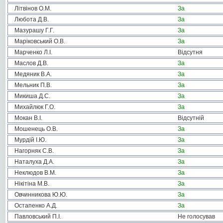
Літвінов О.М.
За
Любота Д.В.
За
Мазурашу Г.Г.
За
Маріковський О.В.
За
Марченко Л.І.
Відсутня
Маслов Д.В.
За
Медяник В.А.
За
Мельник П.В.
За
Микиша Д.С.
За
Михайлюк Г.О.
За
Мокан В.І.
Відсутній
Мошенець О.В.
За
Мурдій І.Ю.
За
Нагорняк С.В.
За
Наталуха Д.А.
За
Неклюдов В.М.
За
Нікітіна М.В.
За
Овчинникова Ю.Ю.
За
Остапенко А.Д.
За
Павловський П.І.
Не голосував