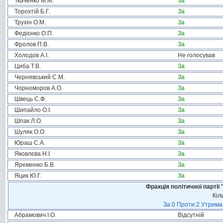
Ткаченко М.М.
За
Торохтій Б.Г.
За
Трухін О.М.
За
Федієнко О.П.
За
Фролов П.В.
За
Холодов А.І.
Не голосував
Циба Т.В.
За
Чернявський С.М.
За
Чорноморов А.О.
За
Швець С.Ф.
За
Шипайло О.І.
За
Шпак Л.О.
За
Шуляк О.О.
За
Юраш С.А.
За
Яковлєва Н.І.
За
Яременко Б.В.
За
Яцик Ю.Г.
За
Фракція політичної пар
Кіл
За:0 Проти:2 Утримал
Абрамович І.О.
Відсутній