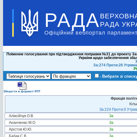
РАДА
ВЕРХОВН
РАДА УКР
Офіційний вебпортал парламент
Поіменне голосування про підтвердження поправки №31 до проекту Зак
України щодо забезпечення зб
3
За:274 Проти:26 Утрима
Р
- Вибрати зі списк
Зберегти в форматі RTF
Фракція політ
Кіль
За:224 Проти:0 Утрим
Аліксійчук О.В.
За
Ананченко М.О.
За
Арістов Ю.Ю.
За
Бабак С.В.
За