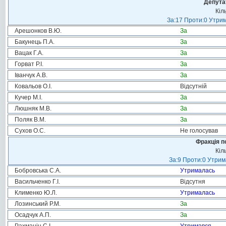
Депута
Кіл
За:17 Проти:0 Утрим
Арешонков В.Ю.
За
Бакунець П.А.
За
Вацак Г.А.
За
Горват Р.І.
За
Іванчук А.В.
За
Ковальов О.І.
Відсутній
Кучер М.І.
За
Люшняк М.В.
За
Поляк В.М.
За
Сухов О.С.
Не голосував
Фракція п
Кіл
За:9 Проти:0 Утрим
Бобровська С.А.
Утрималась
Васильченко Г.І.
Відсутня
Клименко Ю.Л.
Утрималась
Лозинський Р.М.
За
Осадчук А.П.
За