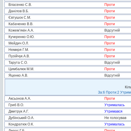
Власенко С.В.
Проти
Данілов В.Б.
Проти
Євтушок С.М.
Проти
Кабаченко В.В.
Проти
Кожем’якін А.А.
Відсутній
Кучеренко О.Ю.
Проти
Мейдич О.Л.
Проти
Немиря Г.М.
Проти
Пузійчук А.В.
Проти
Тарута С.О.
Відсутній
Цимбалюк М.М.
Проти
Яценко А.В.
Відсутній
Кіл
За:6 Проти:2 Утрим
Аксьонов А.А.
Проти
Гриб В.О.
Утрималась
Дмитрук А.Г.
Утримався
Дубінський О.А.
Не голосував
Кондратюк О.К.
Утрималась
Лерос Г.Б.
Проти