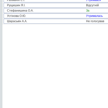
Рахманін С.І.
Утримався
Рущишин Я.І.
Відсутній
Стефанишина О.А.
За
Устінова О.Ю.
Утрималась
Шараськін А.А.
Не голосував