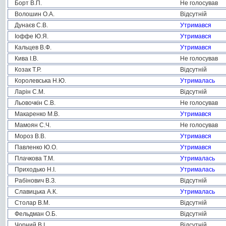
Борт В.П.
Не голосував
Волошин О.А.
Відсутній
Дунаєв С.В.
Утримався
Іоффе Ю.Я.
Утримався
Кальцев В.Ф.
Утримався
Кива І.В.
Не голосував
Козак Т.Р.
Відсутній
Королевська Н.Ю.
Утрималась
Ларін С.М.
Відсутній
Льовочкін С.В.
Не голосував
Макаренко М.В.
Утримався
Мамоян С.Ч.
Не голосував
Мороз В.В.
Утримався
Павленко Ю.О.
Утримався
Плачкова Т.М.
Утрималась
Приходько Н.І.
Утрималась
Рабінович В.З.
Відсутній
Славицька А.К.
Утрималась
Столар В.М.
Відсутній
Фельдман О.Б.
Відсутній
Чорний В.І.
Відсутній