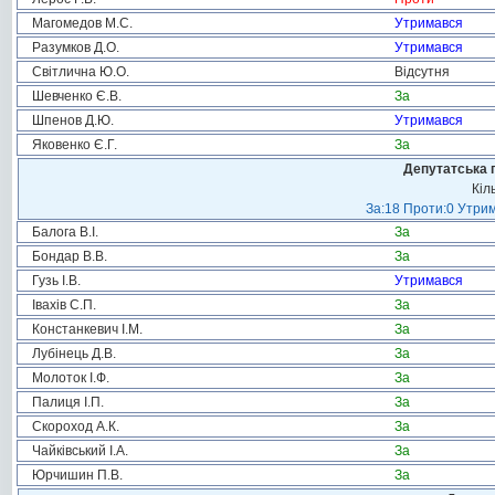
Магомедов М.С.
Утримався
Разумков Д.О.
Утримався
Світлична Ю.О.
Відсутня
Шевченко Є.В.
За
Шпенов Д.Ю.
Утримався
Яковенко Є.Г.
За
Депутатська 
Кіл
За:18 Проти:0 Утрим
Балога В.І.
За
Бондар В.В.
За
Гузь І.В.
Утримався
Івахів С.П.
За
Констанкевич І.М.
За
Лубінець Д.В.
За
Молоток І.Ф.
За
Палиця І.П.
За
Скороход А.К.
За
Чайківський І.А.
За
Юрчишин П.В.
За