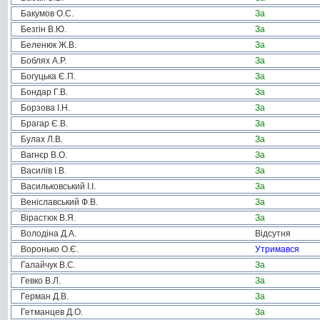
Бакумов О.С.
За
Безгін В.Ю.
За
Беленюк Ж.В.
За
Боблях А.Р.
За
Богуцька Є.П.
За
Бондар Г.В.
За
Борзова І.Н.
За
Брагар Є.В.
За
Булах Л.В.
За
Вагнєр В.О.
За
Василів І.В.
За
Васильковський І.І.
За
Веніславський Ф.В.
За
Вірастюк В.Я.
За
Володіна Д.А.
Відсутня
Воронько О.Є.
Утримався
Галайчук В.С.
За
Гевко В.Л.
За
Герман Д.В.
За
Гетманцев Д.О.
За