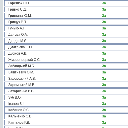
Горенюк О.О.
За
Гривко С.Д.
За
Гришина Ю.М.
За
Грищук Р.П.
За
Гунько А.Г.
За
Дануца О.А.
За
Дирдін М.Є.
За
Дмитрієва О.О.
За
Дубнов А.В.
За
Жмеренецький О.С.
За
Заблоцький М.Б.
За
Завітневич О.М.
За
Задорожний А.В.
За
Заремський М.В.
За
Захарченко В.В.
За
Зуб В.О.
За
Іванов В.І.
За
Кабанов О.Є.
За
Кальченко С.В.
За
Каптєлов Р.В.
За