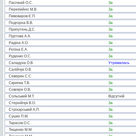
Пасічний О.С.
За
Перебийніс М.В.
За
Пивоваров Є.П.
За
Подгорна В.В.
За
Припутень Д.С.
За
Пуртова А.А.
За
Радіна А.О.
За
Рєпіна Е.А.
За
Руденко О.С.
За
Саладуха О.В.
Утрималась
Салійчук О.В.
За
Северин С.С.
За
Скрипка Т.В.
За
Совгиря О.В.
За
Сольський М.Т.
Відсутній
Стернійчук В.О.
За
Стріхарський А.П.
За
Сушко П.М.
За
Тарасов О.С.
За
Тищенко М.М.
За