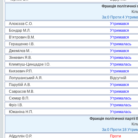
Фракція політичної 
Кіл
За:0 Проти:4 Утрима
Алєксєєв С.О.
Утримався
Бондар М.Л.
Утримався
В’ятрович В.М.
Утримався
Геращенко І.В.
Утрималась
Джемілєв М. .
Утримався
Зінкевич Я.В.
Утрималась
Климпуш-Цинцадзе І.О.
Утрималась
Князевич Р.П.
Утримався
Лопушанський А.Я.
Відсутній
Парубій А.В.
Утримався
Саврасов М.В.
Утримався
Сюмар В.П.
Утрималась
Фріз І.В.
Утрималась
Южаніна Н.П.
Утрималась
Фракція політичної партії
Кіл
За:0 Проти:18 Утрим
Абдуллін О.Р.
Проти