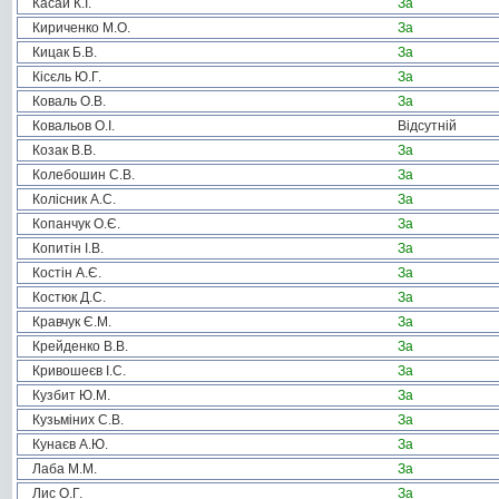
Касай К.І.
За
Кириченко М.О.
За
Кицак Б.В.
За
Кісєль Ю.Г.
За
Коваль О.В.
За
Ковальов О.І.
Відсутній
Козак В.В.
За
Колебошин С.В.
За
Колісник А.С.
За
Копанчук О.Є.
За
Копитін І.В.
За
Костін А.Є.
За
Костюк Д.С.
За
Кравчук Є.М.
За
Крейденко В.В.
За
Кривошеєв І.С.
За
Кузбит Ю.М.
За
Кузьміних С.В.
За
Кунаєв А.Ю.
За
Лаба М.М.
За
Лис О.Г.
За