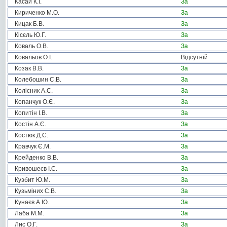
Касай К.І.
За
Кириченко М.О.
За
Кицак Б.В.
За
Кісєль Ю.Г.
За
Коваль О.В.
За
Ковальов О.І.
Відсутній
Козак В.В.
За
Колебошин С.В.
За
Колісник А.С.
За
Копанчук О.Є.
За
Копитін І.В.
За
Костін А.Є.
За
Костюк Д.С.
За
Кравчук Є.М.
За
Крейденко В.В.
За
Кривошеєв І.С.
За
Кузбит Ю.М.
За
Кузьміних С.В.
За
Кунаєв А.Ю.
За
Лаба М.М.
За
Лис О.Г.
За