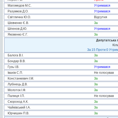
Магомедов М.С.
Утримався
Разумков Д.О.
Утримався
Світлична Ю.О.
Відсутня
Шевченко Є.В.
За
Шпенов Д.Ю.
Утримався
Яковенко Є.Г.
За
Депутатська 
Кіл
За:15 Проти:0 Утрим
Балога В.І.
За
Бондар В.В.
За
Гузь І.В.
Утримався
Івахів С.П.
Не голосував
Констанкевич І.М.
За
Лубінець Д.В.
За
Молоток І.Ф.
За
Палиця І.П.
Не голосував
Скороход А.К.
За
Чайківський І.А.
За
Юрчишин П.В.
За