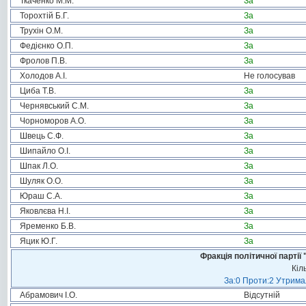
Ткаченко М.М.
За
Торохтій Б.Г.
За
Трухін О.М.
За
Федієнко О.П.
За
Фролов П.В.
За
Холодов А.І.
Не голосував
Циба Т.В.
За
Чернявський С.М.
За
Чорноморов А.О.
За
Швець С.Ф.
За
Шипайло О.І.
За
Шпак Л.О.
За
Шуляк О.О.
За
Юраш С.А.
За
Яковлєва Н.І.
За
Яременко Б.В.
За
Яцик Ю.Г.
За
Фракція політичної пар
Кіл
За:0 Проти:2 Утримал
Абрамович І.О.
Відсутній