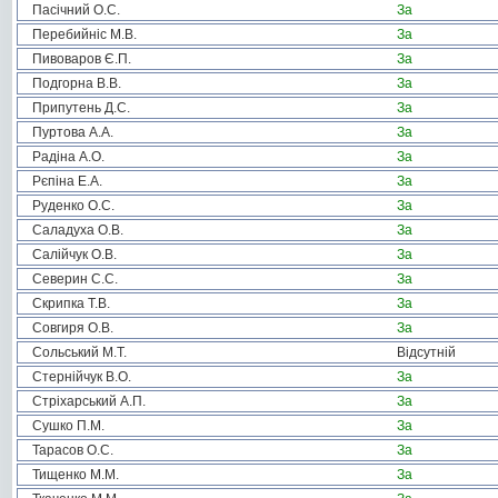
Пасічний О.С.
За
Перебийніс М.В.
За
Пивоваров Є.П.
За
Подгорна В.В.
За
Припутень Д.С.
За
Пуртова А.А.
За
Радіна А.О.
За
Рєпіна Е.А.
За
Руденко О.С.
За
Саладуха О.В.
За
Салійчук О.В.
За
Северин С.С.
За
Скрипка Т.В.
За
Совгиря О.В.
За
Сольський М.Т.
Відсутній
Стернійчук В.О.
За
Стріхарський А.П.
За
Сушко П.М.
За
Тарасов О.С.
За
Тищенко М.М.
За