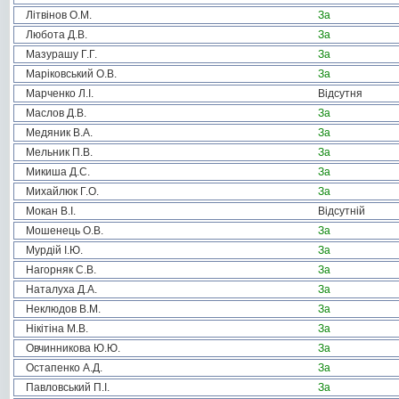
Літвінов О.М.
За
Любота Д.В.
За
Мазурашу Г.Г.
За
Маріковський О.В.
За
Марченко Л.І.
Відсутня
Маслов Д.В.
За
Медяник В.А.
За
Мельник П.В.
За
Микиша Д.С.
За
Михайлюк Г.О.
За
Мокан В.І.
Відсутній
Мошенець О.В.
За
Мурдій І.Ю.
За
Нагорняк С.В.
За
Наталуха Д.А.
За
Неклюдов В.М.
За
Нікітіна М.В.
За
Овчинникова Ю.Ю.
За
Остапенко А.Д.
За
Павловський П.І.
За