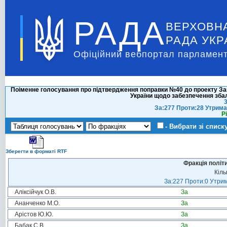
РАДА
ВЕРХОВН
РАДА УКР
Офіційний вебпортал парламент
Поіменне голосування про підтвердження поправки №40 до проекту Зак
України щодо забезпечення зб
3
За:277 Проти:28 Утрима
Р
- Вибрати зі списк
Зберегти в форматі RTF
Фракція політ
Кіль
За:227 Проти:0 Утрим
Аліксійчук О.В.
За
Ананченко М.О.
За
Арістов Ю.Ю.
За
Бабак С.В.
За