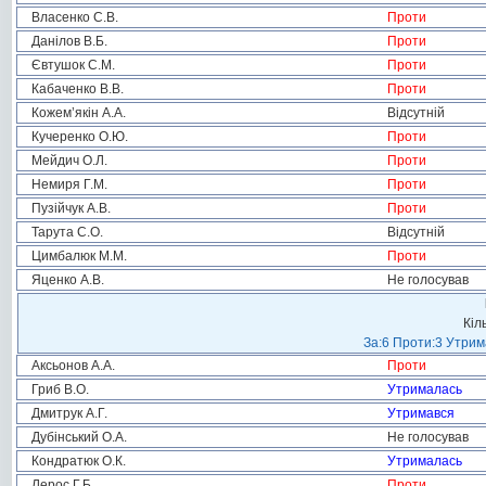
Власенко С.В.
Проти
Данілов В.Б.
Проти
Євтушок С.М.
Проти
Кабаченко В.В.
Проти
Кожем’якін А.А.
Відсутній
Кучеренко О.Ю.
Проти
Мейдич О.Л.
Проти
Немиря Г.М.
Проти
Пузійчук А.В.
Проти
Тарута С.О.
Відсутній
Цимбалюк М.М.
Проти
Яценко А.В.
Не голосував
Кіл
За:6 Проти:3 Утрим
Аксьонов А.А.
Проти
Гриб В.О.
Утрималась
Дмитрук А.Г.
Утримався
Дубінський О.А.
Не голосував
Кондратюк О.К.
Утрималась
Лерос Г.Б.
Проти