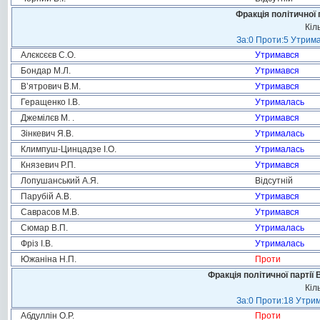
Фракція політичної 
Кіл
За:0 Проти:5 Утрима
Алєксєєв С.О.
Утримався
Бондар М.Л.
Утримався
В’ятрович В.М.
Утримався
Геращенко І.В.
Утрималась
Джемілєв М. .
Утримався
Зінкевич Я.В.
Утрималась
Климпуш-Цинцадзе І.О.
Утрималась
Князевич Р.П.
Утримався
Лопушанський А.Я.
Відсутній
Парубій А.В.
Утримався
Саврасов М.В.
Утримався
Сюмар В.П.
Утрималась
Фріз І.В.
Утрималась
Южаніна Н.П.
Проти
Фракція політичної партії
Кіл
За:0 Проти:18 Утрим
Абдуллін О.Р.
Проти