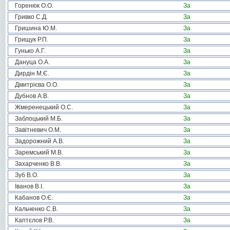
Горенюк О.О.
За
Гривко С.Д.
За
Гришина Ю.М.
За
Грищук Р.П.
За
Гунько А.Г.
За
Дануца О.А.
За
Дирдін М.Є.
За
Дмитрієва О.О.
За
Дубнов А.В.
За
Жмеренецький О.С.
За
Заблоцький М.Б.
За
Завітневич О.М.
За
Задорожний А.В.
За
Заремський М.В.
За
Захарченко В.В.
За
Зуб В.О.
За
Іванов В.І.
За
Кабанов О.Є.
За
Кальченко С.В.
За
Каптєлов Р.В.
За