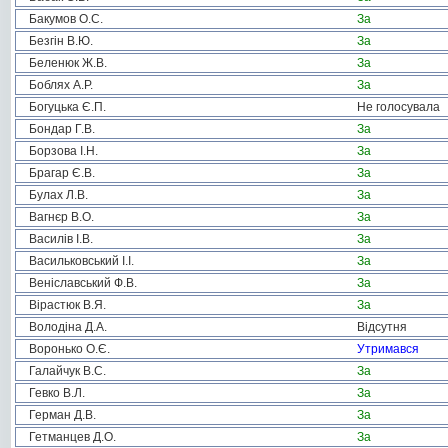
Бакумов О.С.
За
Безгін В.Ю.
За
Беленюк Ж.В.
За
Боблях А.Р.
За
Богуцька Є.П.
Не голосувала
Бондар Г.В.
За
Борзова І.Н.
За
Брагар Є.В.
За
Булах Л.В.
За
Вагнєр В.О.
За
Василів І.В.
За
Васильковський І.І.
За
Веніславський Ф.В.
За
Вірастюк В.Я.
За
Володіна Д.А.
Відсутня
Воронько О.Є.
Утримався
Галайчук В.С.
За
Гевко В.Л.
За
Герман Д.В.
За
Гетманцев Д.О.
За