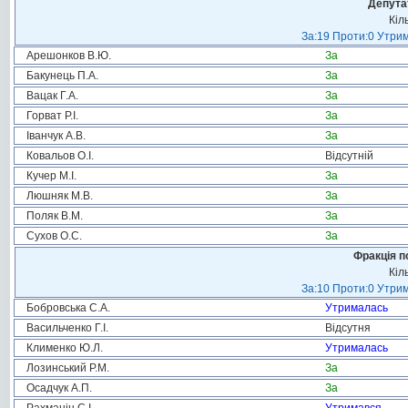
Депута
Кіл
За:19 Проти:0 Утрим
Арешонков В.Ю.
За
Бакунець П.А.
За
Вацак Г.А.
За
Горват Р.І.
За
Іванчук А.В.
За
Ковальов О.І.
Відсутній
Кучер М.І.
За
Люшняк М.В.
За
Поляк В.М.
За
Сухов О.С.
За
Фракція п
Кіл
За:10 Проти:0 Утрим
Бобровська С.А.
Утрималась
Васильченко Г.І.
Відсутня
Клименко Ю.Л.
Утрималась
Лозинський Р.М.
За
Осадчук А.П.
За