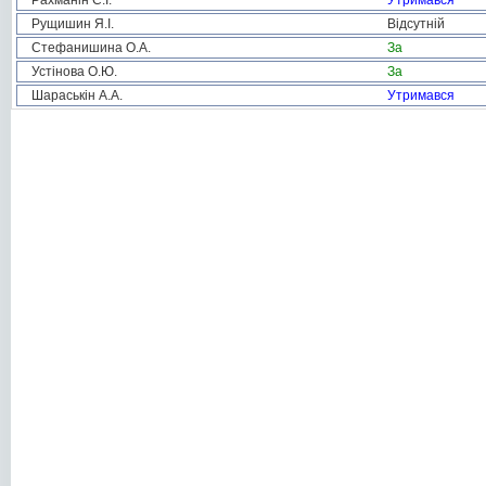
Рахманін С.І.
Утримався
Рущишин Я.І.
Відсутній
Стефанишина О.А.
За
Устінова О.Ю.
За
Шараськін А.А.
Утримався