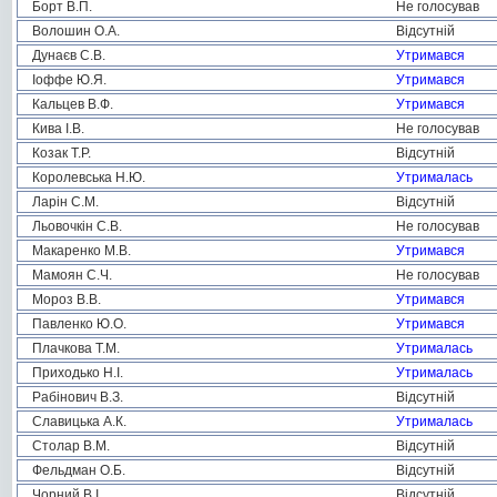
Борт В.П.
Не голосував
Волошин О.А.
Відсутній
Дунаєв С.В.
Утримався
Іоффе Ю.Я.
Утримався
Кальцев В.Ф.
Утримався
Кива І.В.
Не голосував
Козак Т.Р.
Відсутній
Королевська Н.Ю.
Утрималась
Ларін С.М.
Відсутній
Льовочкін С.В.
Не голосував
Макаренко М.В.
Утримався
Мамоян С.Ч.
Не голосував
Мороз В.В.
Утримався
Павленко Ю.О.
Утримався
Плачкова Т.М.
Утрималась
Приходько Н.І.
Утрималась
Рабінович В.З.
Відсутній
Славицька А.К.
Утрималась
Столар В.М.
Відсутній
Фельдман О.Б.
Відсутній
Чорний В.І.
Відсутній