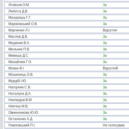
Літвінов О.М.
За
Любота Д.В.
За
Мазурашу Г.Г.
За
Маріковський О.В.
За
Марченко Л.І.
Відсутня
Маслов Д.В.
За
Медяник В.А.
За
Мельник П.В.
За
Микиша Д.С.
За
Михайлюк Г.О.
За
Мокан В.І.
Відсутній
Мошенець О.В.
За
Мурдій І.Ю.
За
Нагорняк С.В.
За
Наталуха Д.А.
За
Неклюдов В.М.
За
Нікітіна М.В.
За
Овчинникова Ю.Ю.
За
Остапенко А.Д.
За
Павловський П.І.
Не голосував