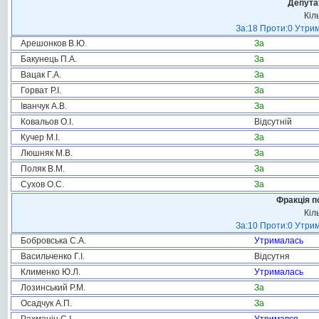
Депута
Кіл
За:18 Проти:0 Утрим
Арешонков В.Ю.
За
Бакунець П.А.
За
Вацак Г.А.
За
Горват Р.І.
За
Іванчук А.В.
За
Ковальов О.І.
Відсутній
Кучер М.І.
За
Люшняк М.В.
За
Поляк В.М.
За
Сухов О.С.
За
Фракція п
Кіл
За:10 Проти:0 Утрим
Бобровська С.А.
Утрималась
Васильченко Г.І.
Відсутня
Клименко Ю.Л.
Утрималась
Лозинський Р.М.
За
Осадчук А.П.
За