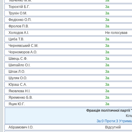
Ткаченко М.М.
За
Торохтій Б.Г.
За
Трухін О.М.
За
Федієнко О.П.
За
Фролов П.В.
За
Холодов А.І.
Не голосував
Циба Т.В.
За
Чернявський С.М.
За
Чорноморов А.О.
За
Швець С.Ф.
За
Шипайло О.І.
За
Шпак Л.О.
За
Шуляк О.О.
За
Юраш С.А.
За
Яковлєва Н.І.
За
Яременко Б.В.
За
Яцик Ю.Г.
За
Фракція політичної пар
Кіл
За:0 Проти:3 Утримал
Абрамович І.О.
Відсутній