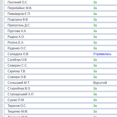
Пасічний О.С.
За
Перебийніс М.В.
За
Пивоваров Є.П.
За
Подгорна В.В.
За
Припутень Д.С.
За
Пуртова А.А.
За
Радіна А.О.
За
Рєпіна Е.А.
За
Руденко О.С.
За
Саладуха О.В.
Утрималась
Салійчук О.В.
За
Северин С.С.
За
Скрипка Т.В.
За
Совгиря О.В.
За
Сольський М.Т.
Відсутній
Стернійчук В.О.
За
Стріхарський А.П.
За
Сушко П.М.
За
Тарасов О.С.
За
Тищенко М.М.
За