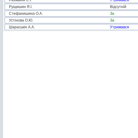
Рахманін С.І.
Утримався
Рущишин Я.І.
Відсутній
Стефанишина О.А.
За
Устінова О.Ю.
За
Шараськін А.А.
Утримався