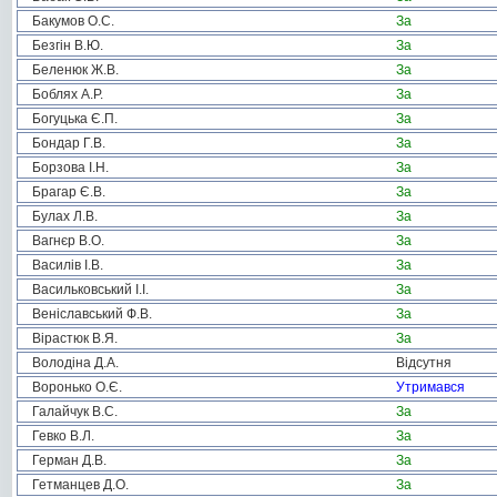
Бакумов О.С.
За
Безгін В.Ю.
За
Беленюк Ж.В.
За
Боблях А.Р.
За
Богуцька Є.П.
За
Бондар Г.В.
За
Борзова І.Н.
За
Брагар Є.В.
За
Булах Л.В.
За
Вагнєр В.О.
За
Василів І.В.
За
Васильковський І.І.
За
Веніславський Ф.В.
За
Вірастюк В.Я.
За
Володіна Д.А.
Відсутня
Воронько О.Є.
Утримався
Галайчук В.С.
За
Гевко В.Л.
За
Герман Д.В.
За
Гетманцев Д.О.
За