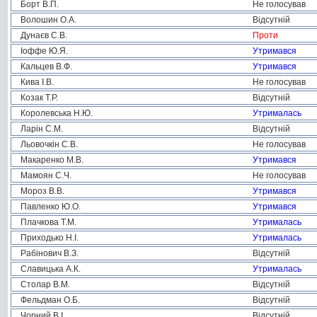
Борт В.П.
Не голосував
Волошин О.А.
Відсутній
Дунаєв С.В.
Проти
Іоффе Ю.Я.
Утримався
Кальцев В.Ф.
Утримався
Кива І.В.
Не голосував
Козак Т.Р.
Відсутній
Королевська Н.Ю.
Утрималась
Ларін С.М.
Відсутній
Льовочкін С.В.
Не голосував
Макаренко М.В.
Утримався
Мамоян С.Ч.
Не голосував
Мороз В.В.
Утримався
Павленко Ю.О.
Утримався
Плачкова Т.М.
Утрималась
Приходько Н.І.
Утрималась
Рабінович В.З.
Відсутній
Славицька А.К.
Утрималась
Столар В.М.
Відсутній
Фельдман О.Б.
Відсутній
Чорний В.І.
Відсутній