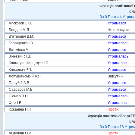
Фракція політичної 
Кіл
За:0 Проти:4 Утрима
Алєксєєв С.О.
Утримався
Бондар М.Л.
Не голосував
В’ятрович В.М.
Утримався
Геращенко І.В.
Утрималась
Джемілєв М. .
Утримався
Зінкевич Я.В.
Утрималась
Климпуш-Цинцадзе І.О.
Утрималась
Князевич Р.П.
Утримався
Лопушанський А.Я.
Відсутній
Парубій А.В.
Утримався
Саврасов М.В.
Утримався
Сюмар В.П.
Утрималась
Фріз І.В.
Утрималась
Южаніна Н.П.
Проти
Фракція політичної партії
Кіл
За:0 Проти:18 Утрим
Абдуллін О.Р.
Проти