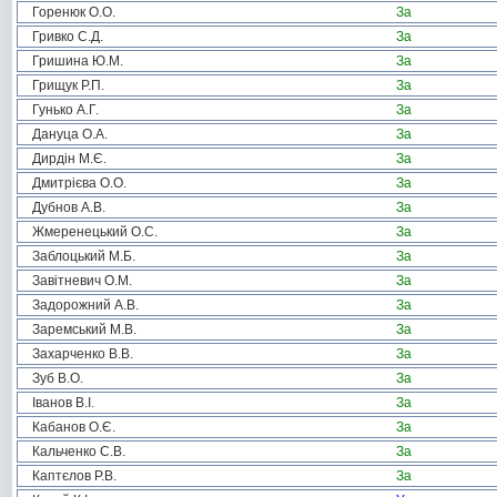
Горенюк О.О.
За
Гривко С.Д.
За
Гришина Ю.М.
За
Грищук Р.П.
За
Гунько А.Г.
За
Дануца О.А.
За
Дирдін М.Є.
За
Дмитрієва О.О.
За
Дубнов А.В.
За
Жмеренецький О.С.
За
Заблоцький М.Б.
За
Завітневич О.М.
За
Задорожний А.В.
За
Заремський М.В.
За
Захарченко В.В.
За
Зуб В.О.
За
Іванов В.І.
За
Кабанов О.Є.
За
Кальченко С.В.
За
Каптєлов Р.В.
За