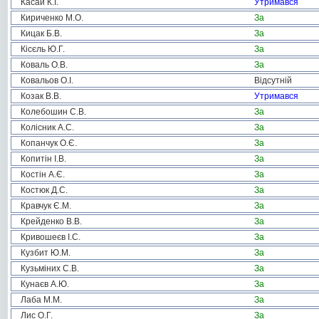
Касай К.І.
Утримався
Кириченко М.О.
За
Кицак Б.В.
За
Кісєль Ю.Г.
За
Коваль О.В.
За
Ковальов О.І.
Відсутній
Козак В.В.
Утримався
Колебошин С.В.
За
Колісник А.С.
За
Копанчук О.Є.
За
Копитін І.В.
За
Костін А.Є.
За
Костюк Д.С.
За
Кравчук Є.М.
За
Крейденко В.В.
За
Кривошеєв І.С.
За
Кузбит Ю.М.
За
Кузьміних С.В.
За
Кунаєв А.Ю.
За
Лаба М.М.
За
Лис О.Г.
За