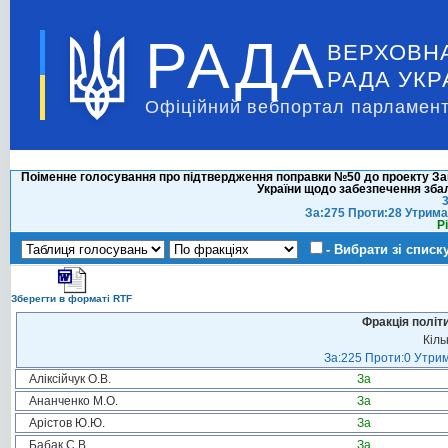
РАДА
ВЕРХОВН
РАДА УКР
Офіційний вебпортал парламент
Поіменне голосування про підтвердження поправки №50 до проекту Зак
України щодо забезпечення зб
3
За:275 Проти:28 Утрима
Р
- Вибрати зі списк
Зберегти в форматі RTF
Фракція політ
Кіль
За:225 Проти:0 Утрим
Аліксійчук О.В.
За
Ананченко М.О.
За
Арістов Ю.Ю.
За
Бабак С.В.
За