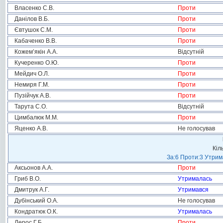
Власенко С.В.
Проти
Данілов В.Б.
Проти
Євтушок С.М.
Проти
Кабаченко В.В.
Проти
Кожем’якін А.А.
Відсутній
Кучеренко О.Ю.
Проти
Мейдич О.Л.
Проти
Немиря Г.М.
Проти
Пузійчук А.В.
Проти
Тарута С.О.
Відсутній
Цимбалюк М.М.
Проти
Яценко А.В.
Не голосував
Кіл
За:6 Проти:3 Утрим
Аксьонов А.А.
Проти
Гриб В.О.
Утрималась
Дмитрук А.Г.
Утримався
Дубінський О.А.
Не голосував
Кондратюк О.К.
Утрималась
Лерос Г.Б.
Проти