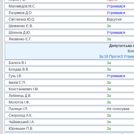
Магомедов М.С.
Утримався
Разумков Д.О.
Утримався
Світлична Ю.О.
Відсутня
Шевченко Є.В.
За
Шпенов Д.Ю.
Утримався
Яковенко Є.Г.
За
Депутатська 
Кіл
За:16 Проти:0 Утрим
Балога В.І.
За
Бондар В.В.
За
Гузь І.В.
Утримався
Івахів С.П.
За
Констанкевич І.М.
За
Лубінець Д.В.
За
Молоток І.Ф.
За
Палиця І.П.
Не голосував
Скороход А.К.
За
Чайківський І.А.
За
Юрчишин П.В.
За