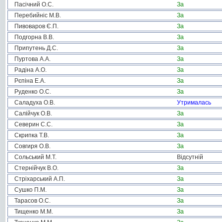
Пасічний О.С.
За
Перебийніс М.В.
За
Пивоваров Є.П.
За
Подгорна В.В.
За
Припутень Д.С.
За
Пуртова А.А.
За
Радіна А.О.
За
Рєпіна Е.А.
За
Руденко О.С.
За
Саладуха О.В.
Утрималась
Салійчук О.В.
За
Северин С.С.
За
Скрипка Т.В.
За
Совгиря О.В.
За
Сольський М.Т.
Відсутній
Стернійчук В.О.
За
Стріхарський А.П.
За
Сушко П.М.
За
Тарасов О.С.
За
Тищенко М.М.
За