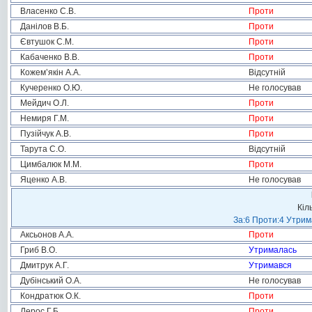
Власенко С.В.
Проти
Данілов В.Б.
Проти
Євтушок С.М.
Проти
Кабаченко В.В.
Проти
Кожем’якін А.А.
Відсутній
Кучеренко О.Ю.
Не голосував
Мейдич О.Л.
Проти
Немиря Г.М.
Проти
Пузійчук А.В.
Проти
Тарута С.О.
Відсутній
Цимбалюк М.М.
Проти
Яценко А.В.
Не голосував
Кіл
За:6 Проти:4 Утрим
Аксьонов А.А.
Проти
Гриб В.О.
Утрималась
Дмитрук А.Г.
Утримався
Дубінський О.А.
Не голосував
Кондратюк О.К.
Проти
Лерос Г.Б.
Проти