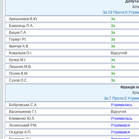
Депута
Кіл
За:19 Проти:0 Утрим
Арешонков В.Ю.
За
Бакунець П.А.
За
Вацак Г.А.
За
Горват Р.І.
За
Іванчук А.В.
За
Ковальов О.І.
Відсутній
Кучер М.І.
За
Люшняк М.В.
За
Поляк В.М.
За
Сухов О.С.
За
Фракція п
Кіл
За:7 Проти:0 Утрим
Бобровська С.А.
Утрималась
Васильченко Г.І.
Відсутня
Клименко Ю.Л.
Утрималась
Лозинський Р.М.
Утримався
Осадчук А.П.
Утримався