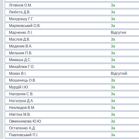
Літвінов О.М.
За
Любота Д.В.
За
Мазурашу Г.Г.
За
Маріковський О.В.
За
Марченко Л.І.
Відсутня
Маслов Д.В.
За
Медяник В.А.
За
Мельник П.В.
За
Микиша Д.С.
За
Михайлюк Г.О.
За
Мокан В.І.
Відсутній
Мошенець О.В.
За
Мурдій І.Ю.
За
Нагорняк С.В.
За
Наталуха Д.А.
За
Неклюдов В.М.
За
Нікітіна М.В.
За
Овчинникова Ю.Ю.
За
Остапенко А.Д.
За
Павловський П.І.
За