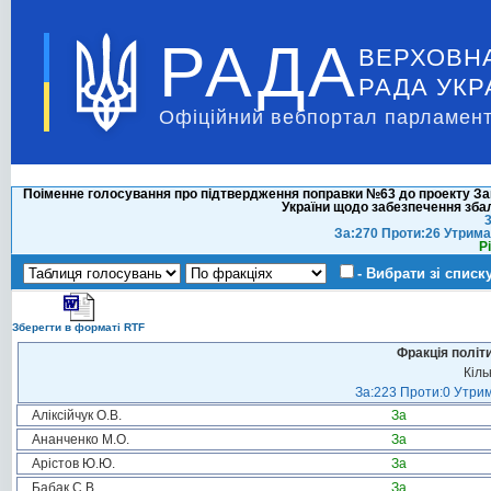
РАДА
ВЕРХОВН
РАДА УКР
Офіційний вебпортал парламент
Поіменне голосування про підтвердження поправки №63 до проекту Зак
України щодо забезпечення зб
3
За:270 Проти:26 Утрима
Р
- Вибрати зі списк
Зберегти в форматі RTF
Фракція політ
Кіль
За:223 Проти:0 Утрим
Аліксійчук О.В.
За
Ананченко М.О.
За
Арістов Ю.Ю.
За
Бабак С.В.
За