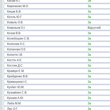
Касай К.І.
За
Кириченко М.О.
За
Кицак Б.В.
За
Кісєль Ю.Г.
За
Коваль О.В.
За
Ковальов О.І.
Відсутній
Козак В.В.
За
Колебошин С.В.
За
Колісник А.С.
За
Копанчук О.Є.
За
Копитін І.В.
За
Костін А.Є.
За
Костюк Д.С.
За
Кравчук Є.М.
За
Крейденко В.В.
За
Кривошеєв І.С.
За
Кузбит Ю.М.
За
Кузьміних С.В.
За
Кунаєв А.Ю.
За
Лаба М.М.
За
Лис О.Г.
За