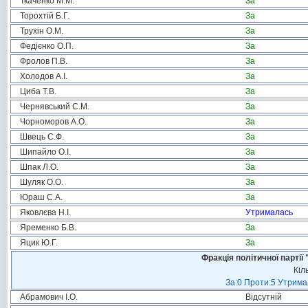
Ткаченко М.М.
За
Торохтій Б.Г.
За
Трухін О.М.
За
Федієнко О.П.
За
Фролов П.В.
За
Холодов А.І.
За
Циба Т.В.
За
Чернявський С.М.
За
Чорноморов А.О.
За
Швець С.Ф.
За
Шипайло О.І.
За
Шпак Л.О.
За
Шуляк О.О.
За
Юраш С.А.
За
Яковлєва Н.І.
Утрималась
Яременко Б.В.
За
Яцик Ю.Г.
За
Фракція політичної пар
Кіл
За:0 Проти:5 Утримал
Абрамович І.О.
Відсутній