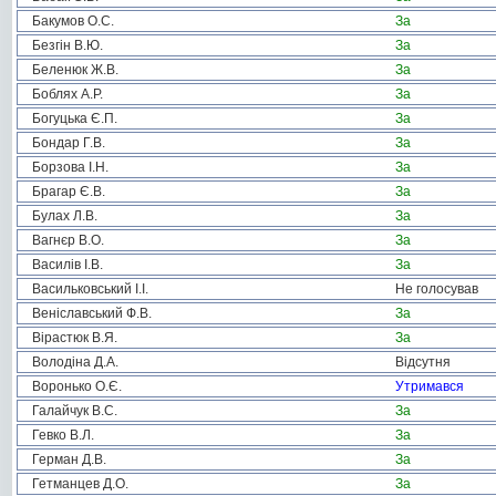
Бакумов О.С.
За
Безгін В.Ю.
За
Беленюк Ж.В.
За
Боблях А.Р.
За
Богуцька Є.П.
За
Бондар Г.В.
За
Борзова І.Н.
За
Брагар Є.В.
За
Булах Л.В.
За
Вагнєр В.О.
За
Василів І.В.
За
Васильковський І.І.
Не голосував
Веніславський Ф.В.
За
Вірастюк В.Я.
За
Володіна Д.А.
Відсутня
Воронько О.Є.
Утримався
Галайчук В.С.
За
Гевко В.Л.
За
Герман Д.В.
За
Гетманцев Д.О.
За