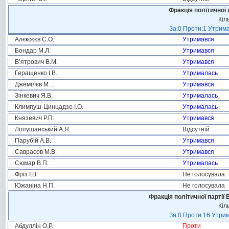
Фракція політичної 
Кіл
За:0 Проти:1 Утрима
Алєксєєв С.О.
Утримався
Бондар М.Л.
Утримався
В’ятрович В.М.
Утримався
Геращенко І.В.
Утрималась
Джемілєв М. .
Утримався
Зінкевич Я.В.
Утрималась
Климпуш-Цинцадзе І.О.
Утрималась
Князевич Р.П.
Утримався
Лопушанський А.Я.
Відсутній
Парубій А.В.
Утримався
Саврасов М.В.
Утримався
Сюмар В.П.
Утрималась
Фріз І.В.
Не голосувала
Южаніна Н.П.
Не голосувала
Фракція політичної партії
Кіл
За:0 Проти:16 Утрим
Абдуллін О.Р.
Проти