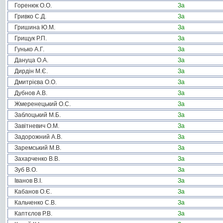
Горенюк О.О.
За
Гривко С.Д.
За
Гришина Ю.М.
За
Грищук Р.П.
За
Гунько А.Г.
За
Дануца О.А.
За
Дирдін М.Є.
За
Дмитрієва О.О.
За
Дубнов А.В.
За
Жмеренецький О.С.
За
Заблоцький М.Б.
За
Завітневич О.М.
За
Задорожний А.В.
За
Заремський М.В.
За
Захарченко В.В.
За
Зуб В.О.
За
Іванов В.І.
За
Кабанов О.Є.
За
Кальченко С.В.
За
Каптєлов Р.В.
За