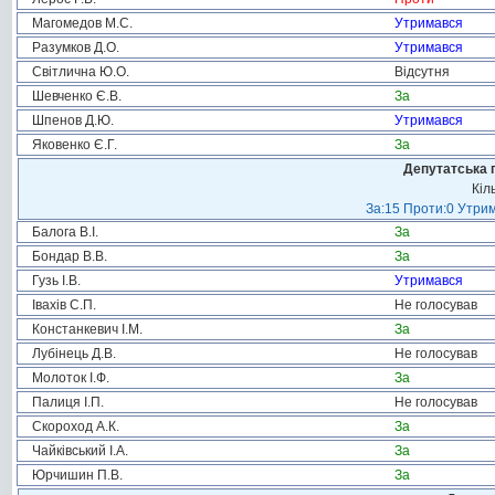
Магомедов М.С.
Утримався
Разумков Д.О.
Утримався
Світлична Ю.О.
Відсутня
Шевченко Є.В.
За
Шпенов Д.Ю.
Утримався
Яковенко Є.Г.
За
Депутатська 
Кіл
За:15 Проти:0 Утрим
Балога В.І.
За
Бондар В.В.
За
Гузь І.В.
Утримався
Івахів С.П.
Не голосував
Констанкевич І.М.
За
Лубінець Д.В.
Не голосував
Молоток І.Ф.
За
Палиця І.П.
Не голосував
Скороход А.К.
За
Чайківський І.А.
За
Юрчишин П.В.
За