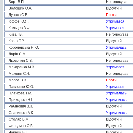
Борт В.П.
Не голосував
Волошин О.А.
Відсутній
Дунаєв С.В.
Проти
Іоффе Ю.Я.
Утримався
Кальцев В.Ф.
Утримався
Кива І.В.
Не голосував
Козак Т.Р.
Відсутній
Королевська Н.Ю.
Утрималась
Ларін С.М.
Відсутній
Льовочкін С.В.
Не голосував
Макаренко М.В.
Утримався
Мамоян С.Ч.
Не голосував
Мороз В.В.
Проти
Павленко Ю.О.
Утримався
Плачкова Т.М.
Утрималась
Приходько Н.І.
Утрималась
Рабінович В.З.
Відсутній
Славицька А.К.
Утрималась
Столар В.М.
Відсутній
Фельдман О.Б.
Відсутній
Чорний В.І.
Відсутній