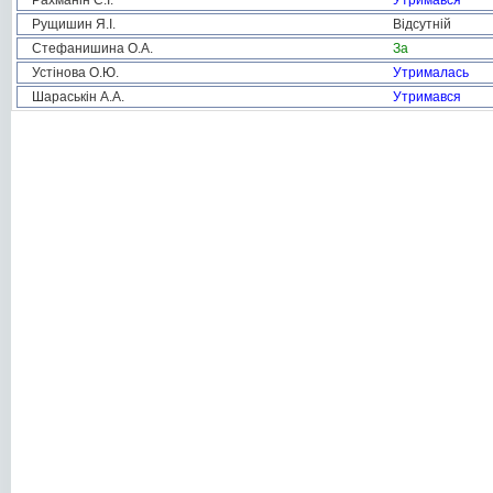
Рахманін С.І.
Утримався
Рущишин Я.І.
Відсутній
Стефанишина О.А.
За
Устінова О.Ю.
Утрималась
Шараськін А.А.
Утримався