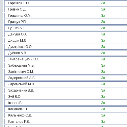
Горенюк О.О.
За
Гривко С.Д.
За
Гришина Ю.М.
За
Грищук Р.П.
За
Гунько А.Г.
За
Дануца О.А.
За
Дирдін М.Є.
За
Дмитрієва О.О.
За
Дубнов А.В.
За
Жмеренецький О.С.
За
Заблоцький М.Б.
За
Завітневич О.М.
За
Задорожний А.В.
За
Заремський М.В.
За
Захарченко В.В.
За
Зуб В.О.
За
Іванов В.І.
За
Кабанов О.Є.
За
Кальченко С.В.
За
Каптєлов Р.В.
За