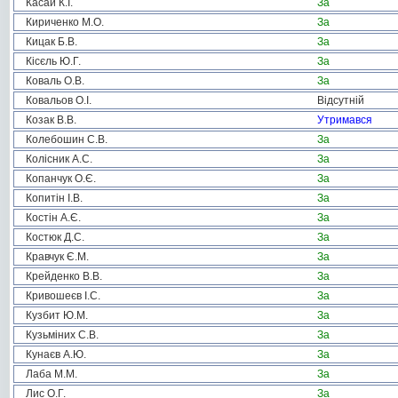
Касай К.І.
За
Кириченко М.О.
За
Кицак Б.В.
За
Кісєль Ю.Г.
За
Коваль О.В.
За
Ковальов О.І.
Відсутній
Козак В.В.
Утримався
Колебошин С.В.
За
Колісник А.С.
За
Копанчук О.Є.
За
Копитін І.В.
За
Костін А.Є.
За
Костюк Д.С.
За
Кравчук Є.М.
За
Крейденко В.В.
За
Кривошеєв І.С.
За
Кузбит Ю.М.
За
Кузьміних С.В.
За
Кунаєв А.Ю.
За
Лаба М.М.
За
Лис О.Г.
За