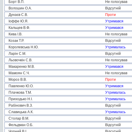
Борт В.П.
Не голосував
Волошин О.А.
Відсутній
Дунаєв С.В.
Проти
Іоффе Ю.Я.
Утримався
Кальцев В.Ф.
Утримався
Кива І.В.
Не голосував
Козак Т.Р.
Відсутній
Королевська Н.Ю.
Утрималась
Ларін С.М.
Відсутній
Льовочкін С.В.
Не голосував
Макаренко М.В.
Утримався
Мамоян С.Ч.
Не голосував
Мороз В.В.
Проти
Павленко Ю.О.
Утримався
Плачкова Т.М.
Утрималась
Приходько Н.І.
Утрималась
Рабінович В.З.
Відсутній
Славицька А.К.
Утрималась
Столар В.М.
Відсутній
Фельдман О.Б.
Відсутній
Чорний В.І.
Відсутній