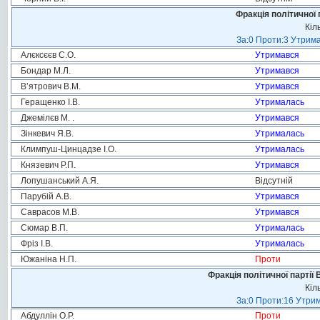
Фракція політичної 
Кіл
За:0 Проти:3 Утрима
Алєксєєв С.О.
Утримався
Бондар М.Л.
Утримався
В’ятрович В.М.
Утримався
Геращенко І.В.
Утрималась
Джемілєв М. .
Утримався
Зінкевич Я.В.
Утрималась
Климпуш-Цинцадзе І.О.
Утрималась
Князевич Р.П.
Утримався
Лопушанський А.Я.
Відсутній
Парубій А.В.
Утримався
Саврасов М.В.
Утримався
Сюмар В.П.
Утрималась
Фріз І.В.
Утрималась
Южаніна Н.П.
Проти
Фракція політичної партії
Кіл
За:0 Проти:16 Утрим
Абдуллін О.Р.
Проти