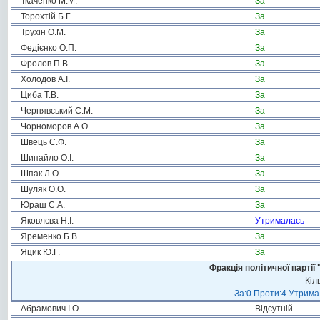
Ткаченко М.М.
За
Торохтій Б.Г.
За
Трухін О.М.
За
Федієнко О.П.
За
Фролов П.В.
За
Холодов А.І.
За
Циба Т.В.
За
Чернявський С.М.
За
Чорноморов А.О.
За
Швець С.Ф.
За
Шипайло О.І.
За
Шпак Л.О.
За
Шуляк О.О.
За
Юраш С.А.
За
Яковлєва Н.І.
Утрималась
Яременко Б.В.
За
Яцик Ю.Г.
За
Фракція політичної пар
Кіл
За:0 Проти:4 Утримал
Абрамович І.О.
Відсутній