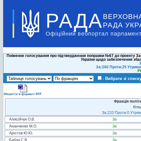
РАДА
ВЕРХОВН
РАДА УКР
Офіційний вебпортал парламент
Поіменне голосування про підтвердження поправки №67 до проекту Зак
України щодо забезпечення зб
3
За:260 Проти:25 Утрима
Р
- Вибрати зі списк
Зберегти в форматі RTF
Фракція політ
Кіль
За:220 Проти:0 Утрим
Аліксійчук О.В.
За
Ананченко М.О.
За
Арістов Ю.Ю.
За
Бабак С.В.
За