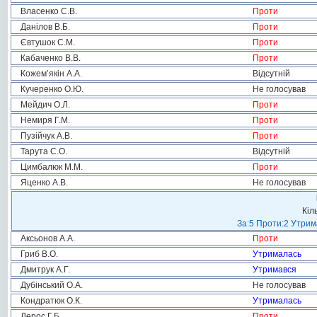
Власенко С.В.
Проти
Данілов В.Б.
Проти
Євтушок С.М.
Проти
Кабаченко В.В.
Проти
Кожем’якін А.А.
Відсутній
Кучеренко О.Ю.
Не голосував
Мейдич О.Л.
Проти
Немиря Г.М.
Проти
Пузійчук А.В.
Проти
Тарута С.О.
Відсутній
Цимбалюк М.М.
Проти
Яценко А.В.
Не голосував
Кіл
За:5 Проти:2 Утрим
Аксьонов А.А.
Проти
Гриб В.О.
Утрималась
Дмитрук А.Г.
Утримався
Дубінський О.А.
Не голосував
Кондратюк О.К.
Утрималась
Лерос Г.Б.
Проти