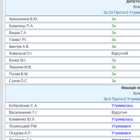
Депута
Кіл
За:19 Проти:0 Утрим
Арешонков В.Ю.
За
Бакунець П.А.
За
Вацак Г.А.
За
Горват Р.І.
За
Іванчук А.В.
За
Ковальов О.І.
Відсутній
Кучер М.І.
За
Люшняк М.В.
За
Поляк В.М.
За
Сухов О.С.
За
Фракція п
Кіл
За:0 Проти:0 Утрима
Бобровська С.А.
Утрималась
Васильченко Г.І.
Відсутня
Клименко Ю.Л.
Утрималась
Лозинський Р.М.
Утримався
Осадчук А.П.
Утримався