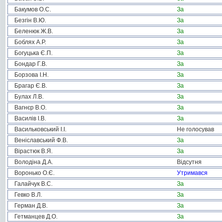
Бакумов О.С.
За
Безгін В.Ю.
За
Беленюк Ж.В.
За
Боблях А.Р.
За
Богуцька Є.П.
За
Бондар Г.В.
За
Борзова І.Н.
За
Брагар Є.В.
За
Булах Л.В.
За
Вагнєр В.О.
За
Василів І.В.
За
Васильковський І.І.
Не голосував
Веніславський Ф.В.
За
Вірастюк В.Я.
За
Володіна Д.А.
Відсутня
Воронько О.Є.
Утримався
Галайчук В.С.
За
Гевко В.Л.
За
Герман Д.В.
За
Гетманцев Д.О.
За