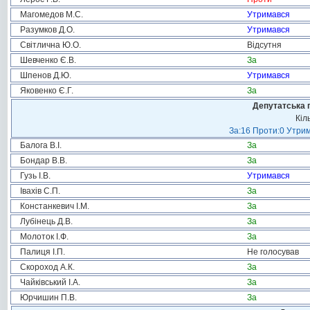
Магомедов М.С.
Утримався
Разумков Д.О.
Утримався
Світлична Ю.О.
Відсутня
Шевченко Є.В.
За
Шпенов Д.Ю.
Утримався
Яковенко Є.Г.
За
Депутатська 
Кіл
За:16 Проти:0 Утрим
Балога В.І.
За
Бондар В.В.
За
Гузь І.В.
Утримався
Івахів С.П.
За
Констанкевич І.М.
За
Лубінець Д.В.
За
Молоток І.Ф.
За
Палиця І.П.
Не голосував
Скороход А.К.
За
Чайківський І.А.
За
Юрчишин П.В.
За