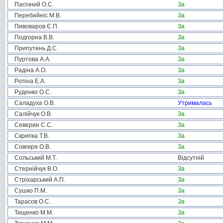
Пасічний О.С.
За
Перебийніс М.В.
За
Пивоваров Є.П.
За
Подгорна В.В.
За
Припутень Д.С.
За
Пуртова А.А.
За
Радіна А.О.
За
Рєпіна Е.А.
За
Руденко О.С.
За
Саладуха О.В.
Утрималась
Салійчук О.В.
За
Северин С.С.
За
Скрипка Т.В.
За
Совгиря О.В.
За
Сольський М.Т.
Відсутній
Стернійчук В.О.
За
Стріхарський А.П.
За
Сушко П.М.
За
Тарасов О.С.
За
Тищенко М.М.
За