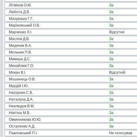
Літвінов О.М.
За
Любота Д.В.
За
Мазурашу Г.Г.
За
Маріковський О.В.
За
Марченко Л.І.
Відсутня
Маслов Д.В.
За
Медяник В.А.
За
Мельник П.В.
За
Микиша Д.С.
За
Михайлюк Г.О.
За
Мокан В.І.
Відсутній
Мошенець О.В.
За
Мурдій І.Ю.
За
Нагорняк С.В.
За
Наталуха Д.А.
За
Неклюдов В.М.
За
Нікітіна М.В.
За
Овчинникова Ю.Ю.
За
Остапенко А.Д.
За
Павловський П.І.
Не голосував