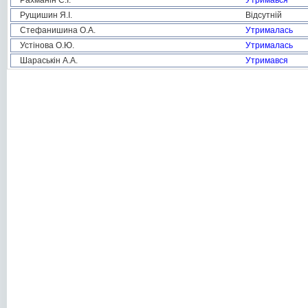
Рахманін С.І.
Утримався
Рущишин Я.І.
Відсутній
Стефанишина О.А.
Утрималась
Устінова О.Ю.
Утрималась
Шараськін А.А.
Утримався