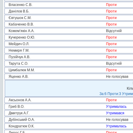
Власенко С.В.
Проти
Данілов В.Б.
Проти
Євтушок С.М.
Проти
Кабаченко В.В.
Проти
Кожем’якін А.А.
Відсутній
Кучеренко О.Ю.
Проти
Мейдич О.Л.
Проти
Немиря Г.М.
Проти
Пузійчук А.В.
Проти
Тарута С.О.
Відсутній
Цимбалюк М.М.
Проти
Яценко А.В.
Не голосував
Кіл
За:6 Проти:3 Утрим
Аксьонов А.А.
Проти
Гриб В.О.
Утрималась
Дмитрук А.Г.
Утримався
Дубінський О.А.
Не голосував
Кондратюк О.К.
Утрималась
Лерос Г.Б.
Проти