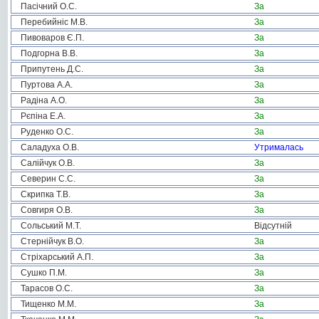
Пасічний О.С.
За
Перебийніс М.В.
За
Пивоваров Є.П.
За
Подгорна В.В.
За
Припутень Д.С.
За
Пуртова А.А.
За
Радіна А.О.
За
Рєпіна Е.А.
За
Руденко О.С.
За
Саладуха О.В.
Утрималась
Салійчук О.В.
За
Северин С.С.
За
Скрипка Т.В.
За
Совгиря О.В.
За
Сольський М.Т.
Відсутній
Стернійчук В.О.
За
Стріхарський А.П.
За
Сушко П.М.
За
Тарасов О.С.
За
Тищенко М.М.
За