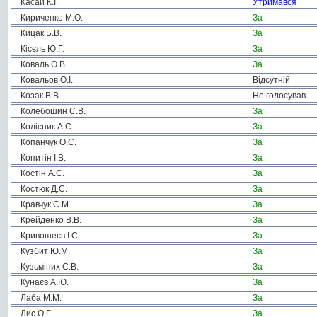
Касай К.І.
Утримався
Кириченко М.О.
За
Кицак Б.В.
За
Кісєль Ю.Г.
За
Коваль О.В.
За
Ковальов О.І.
Відсутній
Козак В.В.
Не голосував
Колебошин С.В.
За
Колісник А.С.
За
Копанчук О.Є.
За
Копитін І.В.
За
Костін А.Є.
За
Костюк Д.С.
За
Кравчук Є.М.
За
Крейденко В.В.
За
Кривошеєв І.С.
За
Кузбит Ю.М.
За
Кузьміних С.В.
За
Кунаєв А.Ю.
За
Лаба М.М.
За
Лис О.Г.
За