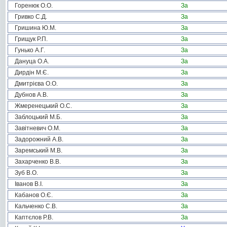
Горенюк О.О.
За
Гривко С.Д.
За
Гришина Ю.М.
За
Грищук Р.П.
За
Гунько А.Г.
За
Дануца О.А.
За
Дирдін М.Є.
За
Дмитрієва О.О.
За
Дубнов А.В.
За
Жмеренецький О.С.
За
Заблоцький М.Б.
За
Завітневич О.М.
За
Задорожний А.В.
За
Заремський М.В.
За
Захарченко В.В.
За
Зуб В.О.
За
Іванов В.І.
За
Кабанов О.Є.
За
Кальченко С.В.
За
Каптєлов Р.В.
За