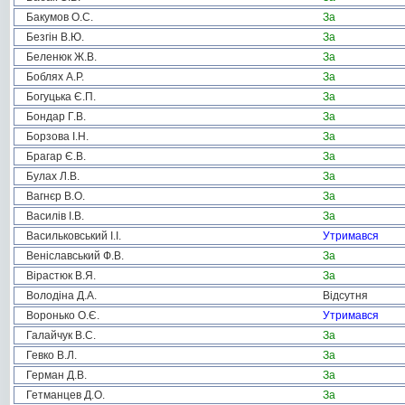
Бакумов О.С.
За
Безгін В.Ю.
За
Беленюк Ж.В.
За
Боблях А.Р.
За
Богуцька Є.П.
За
Бондар Г.В.
За
Борзова І.Н.
За
Брагар Є.В.
За
Булах Л.В.
За
Вагнєр В.О.
За
Василів І.В.
За
Васильковський І.І.
Утримався
Веніславський Ф.В.
За
Вірастюк В.Я.
За
Володіна Д.А.
Відсутня
Воронько О.Є.
Утримався
Галайчук В.С.
За
Гевко В.Л.
За
Герман Д.В.
За
Гетманцев Д.О.
За