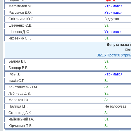
Магомедов М.С.
Утримався
Разумков Д.О.
Утримався
Світлична Ю.О.
Відсутня
Шевченко Є.В.
За
Шпенов Д.Ю.
Утримався
Яковенко Є.Г.
За
Депутатська 
Кіл
За:16 Проти:0 Утрим
Балога В.І.
За
Бондар В.В.
За
Гузь І.В.
Утримався
Івахів С.П.
За
Констанкевич І.М.
За
Лубінець Д.В.
За
Молоток І.Ф.
За
Палиця І.П.
Не голосував
Скороход А.К.
За
Чайківський І.А.
За
Юрчишин П.В.
За