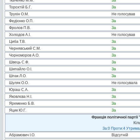
Ткаченко М.М.
За
Торохтій Б.Г.
За
Трухін О.М.
Не голосував
Федієнко О.П.
За
Фролов П.В.
За
Холодов А.І.
Не голосував
Циба Т.В.
За
Чернявський С.М.
За
Чорноморов А.О.
За
Швець С.Ф.
За
Шипайло О.І.
За
Шпак Л.О.
За
Шуляк О.О.
Не голосувала
Юраш С.А.
За
Яковлєва Н.І.
За
Яременко Б.В.
За
Яцик Ю.Г.
За
Фракція політичної пар
Кіл
За:0 Проти:4 Утримал
Абрамович І.О.
Відсутній