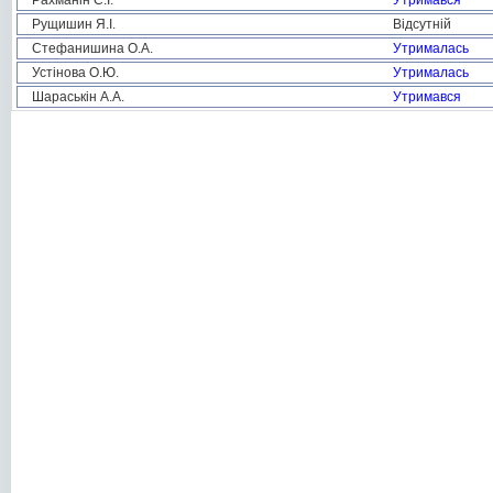
Рахманін С.І.
Утримався
Рущишин Я.І.
Відсутній
Стефанишина О.А.
Утрималась
Устінова О.Ю.
Утрималась
Шараськін А.А.
Утримався