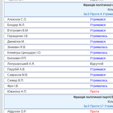
Фракція політичної 
Кіл
За:0 Проти:4 Утрима
Алєксєєв С.О.
Утримався
Бондар М.Л.
Утримався
В’ятрович В.М.
Утримався
Геращенко І.В.
Утрималась
Джемілєв М. .
Утримався
Зінкевич Я.В.
Утрималась
Климпуш-Цинцадзе І.О.
Утрималась
Князевич Р.П.
Утримався
Лопушанський А.Я.
Відсутній
Парубій А.В.
Утримався
Саврасов М.В.
Утримався
Сюмар В.П.
Утрималась
Фріз І.В.
Утрималась
Южаніна Н.П.
Проти
Фракція політичної партії
Кіл
За:0 Проти:17 Утрим
Абдуллін О.Р.
Проти