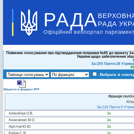
РАДА
ВЕРХОВН
РАДА УКР
Офіційний вебпортал парламент
Поіменне голосування про підтвердження поправки №85 до проекту Зак
України щодо забезпечення зб
3
За:255 Проти:28 Утрима
Р
- Вибрати зі списк
Зберегти в форматі RTF
Фракція політ
Кіль
За:216 Проти:0 Утрим
Аліксійчук О.В.
За
Ананченко М.О.
За
Арістов Ю.Ю.
За
Бабак С.В.
За