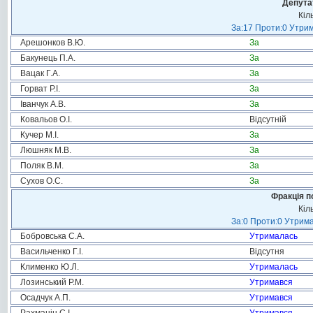
Депута
Кіл
За:17 Проти:0 Утрим
Арешонков В.Ю.
За
Бакунець П.А.
За
Вацак Г.А.
За
Горват Р.І.
За
Іванчук А.В.
За
Ковальов О.І.
Відсутній
Кучер М.І.
За
Люшняк М.В.
За
Поляк В.М.
За
Сухов О.С.
За
Фракція п
Кіл
За:0 Проти:0 Утрима
Бобровська С.А.
Утрималась
Васильченко Г.І.
Відсутня
Клименко Ю.Л.
Утрималась
Лозинський Р.М.
Утримався
Осадчук А.П.
Утримався