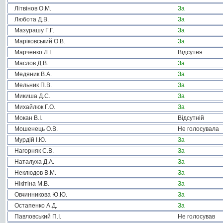
Літвінов О.М.
За
Любота Д.В.
За
Мазурашу Г.Г.
За
Маріковський О.В.
За
Марченко Л.І.
Відсутня
Маслов Д.В.
За
Медяник В.А.
За
Мельник П.В.
За
Микиша Д.С.
За
Михайлюк Г.О.
За
Мокан В.І.
Відсутній
Мошенець О.В.
Не голосувала
Мурдій І.Ю.
За
Нагорняк С.В.
За
Наталуха Д.А.
За
Неклюдов В.М.
За
Нікітіна М.В.
За
Овчинникова Ю.Ю.
За
Остапенко А.Д.
За
Павловський П.І.
Не голосував