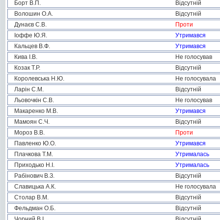
Борт В.П.
Відсутній
Волошин О.А.
Відсутній
Дунаєв С.В.
Проти
Іоффе Ю.Я.
Утримався
Кальцев В.Ф.
Утримався
Кива І.В.
Не голосував
Козак Т.Р.
Відсутній
Королевська Н.Ю.
Не голосувала
Ларін С.М.
Відсутній
Льовочкін С.В.
Не голосував
Макаренко М.В.
Утримався
Мамоян С.Ч.
Відсутній
Мороз В.В.
Проти
Павленко Ю.О.
Утримався
Плачкова Т.М.
Утрималась
Приходько Н.І.
Утрималась
Рабінович В.З.
Відсутній
Славицька А.К.
Не голосувала
Столар В.М.
Відсутній
Фельдман О.Б.
Відсутній
Чорний В.І.
Відсутній