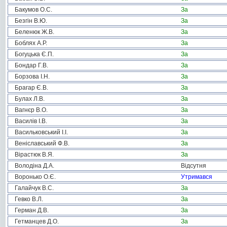
Бакумов О.С.
За
Безгін В.Ю.
За
Беленюк Ж.В.
За
Боблях А.Р.
За
Богуцька Є.П.
За
Бондар Г.В.
За
Борзова І.Н.
За
Брагар Є.В.
За
Булах Л.В.
За
Вагнєр В.О.
За
Василів І.В.
За
Васильковський І.І.
За
Веніславський Ф.В.
За
Вірастюк В.Я.
За
Володіна Д.А.
Відсутня
Воронько О.Є.
Утримався
Галайчук В.С.
За
Гевко В.Л.
За
Герман Д.В.
За
Гетманцев Д.О.
За