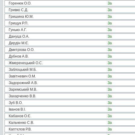
Горенюк О.О.
За
Гривко С.Д.
За
Гришина Ю.М.
За
Грищук Р.П.
За
Гунько А.Г.
За
Дануца О.А.
За
Дирдін М.Є.
За
Дмитрієва О.О.
За
Дубнов А.В.
За
Жмеренецький О.С.
За
Заблоцький М.Б.
За
Завітневич О.М.
За
Задорожний А.В.
За
Заремський М.В.
За
Захарченко В.В.
За
Зуб В.О.
За
Іванов В.І.
За
Кабанов О.Є.
За
Кальченко С.В.
За
Каптєлов Р.В.
За