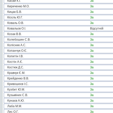
Касай К.І.
За
Кириченко М.О.
За
Кицак Б.В.
За
Кісєль Ю.Г.
За
Коваль О.В.
За
Ковальов О.І.
Відсутній
Козак В.В.
За
Колебошин С.В.
За
Колісник А.С.
За
Копанчук О.Є.
За
Копитін І.В.
За
Костін А.Є.
За
Костюк Д.С.
За
Кравчук Є.М.
За
Крейденко В.В.
За
Кривошеєв І.С.
За
Кузбит Ю.М.
За
Кузьміних С.В.
За
Кунаєв А.Ю.
За
Лаба М.М.
За
Лис О.Г.
За