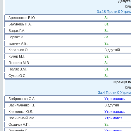
Депута
Кіл
За:18 Проти:0 Утрим
Арешонков В.Ю.
За
Бакунець П.А.
За
Вацак Г.А.
За
Горват Р.І.
За
Іванчук А.В.
За
Ковальов О.І.
Відсутній
Кучер М.І.
За
Люшняк М.В.
За
Поляк В.М.
За
Сухов О.С.
За
Фракція п
Кіл
За:4 Проти:0 Утрим
Бобровська С.А.
Утрималась
Васильченко Г.І.
Відсутня
Клименко Ю.Л.
Утрималась
Лозинський Р.М.
Утримався
Осадчук А.П.
За