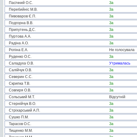
Пасічний О.С.
За
Перебийніс М.В.
За
Пивоваров Є.П.
За
Подгорна В.В.
За
Припутень Д.С.
За
Пуртова А.А.
За
Радіна А.О.
За
Рєпіна Е.А.
Не голосувала
Руденко О.С.
За
Саладуха О.В.
Утрималась
Салійчук О.В.
За
Северин С.С.
За
Скрипка Т.В.
За
Совгиря О.В.
За
Сольський М.Т.
Відсутній
Стернійчук В.О.
За
Стріхарський А.П.
За
Сушко П.М.
За
Тарасов О.С.
За
Тищенко М.М.
За