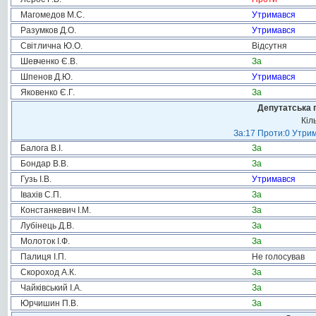
Магомедов М.С.
Утримався
Разумков Д.О.
Утримався
Світлична Ю.О.
Відсутня
Шевченко Є.В.
За
Шпенов Д.Ю.
Утримався
Яковенко Є.Г.
За
Депутатська 
Кіл
За:17 Проти:0 Утрим
Балога В.І.
За
Бондар В.В.
За
Гузь І.В.
Утримався
Івахів С.П.
За
Констанкевич І.М.
За
Лубінець Д.В.
За
Молоток І.Ф.
За
Палиця І.П.
Не голосував
Скороход А.К.
За
Чайківський І.А.
За
Юрчишин П.В.
За