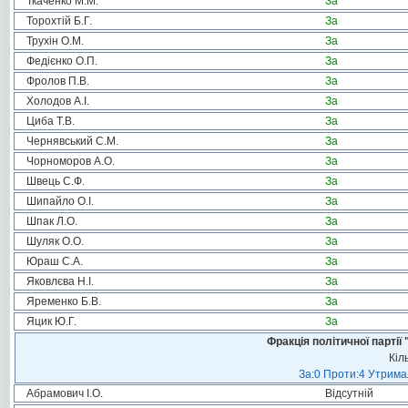
Ткаченко М.М.
За
Торохтій Б.Г.
За
Трухін О.М.
За
Федієнко О.П.
За
Фролов П.В.
За
Холодов А.І.
За
Циба Т.В.
За
Чернявський С.М.
За
Чорноморов А.О.
За
Швець С.Ф.
За
Шипайло О.І.
За
Шпак Л.О.
За
Шуляк О.О.
За
Юраш С.А.
За
Яковлєва Н.І.
За
Яременко Б.В.
За
Яцик Ю.Г.
За
Фракція політичної пар
Кіл
За:0 Проти:4 Утримал
Абрамович І.О.
Відсутній