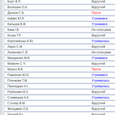
Борт В.П.
Відсутній
Волошин О.А.
Відсутній
Дунаєв С.В.
Проти
Іоффе Ю.Я.
Утримався
Кальцев В.Ф.
Утримався
Кива І.В.
Не голосував
Козак Т.Р.
Відсутній
Королевська Н.Ю.
Утрималась
Ларін С.М.
Відсутній
Льовочкін С.В.
Не голосував
Макаренко М.В.
Утримався
Мамоян С.Ч.
Відсутній
Мороз В.В.
Проти
Павленко Ю.О.
Утримався
Плачкова Т.М.
Утрималась
Приходько Н.І.
Утрималась
Рабінович В.З.
Відсутній
Славицька А.К.
Утрималась
Столар В.М.
Відсутній
Фельдман О.Б.
Відсутній
Чорний В.І.
Відсутній