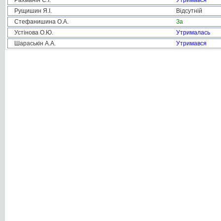
Рахманін С.І.
Утримався
Рущишин Я.І.
Відсутній
Стефанишина О.А.
За
Устінова О.Ю.
Утрималась
Шараськін А.А.
Утримався