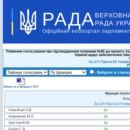
РАДА
ВЕРХОВН
РАДА УКР
Офіційний вебпортал парламент
Поіменне голосування про підтвердження поправки №96 до проекту Зак
України щодо забезпечення зб
3
За:271 Проти:28 Утрима
Р
- Вибрати зі списк
Зберегти в форматі RTF
Фракція політ
Кіль
За:225 Проти:0 Утрим
Аліксійчук О.В.
За
Ананченко М.О.
За
Арістов Ю.Ю.
За
Бабак С.В.
За