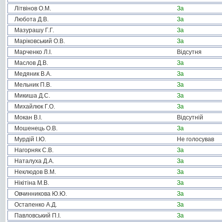
Літвінов О.М.
За
Любота Д.В.
За
Мазурашу Г.Г.
За
Маріковський О.В.
За
Марченко Л.І.
Відсутня
Маслов Д.В.
За
Медяник В.А.
За
Мельник П.В.
За
Микиша Д.С.
За
Михайлюк Г.О.
За
Мокан В.І.
Відсутній
Мошенець О.В.
За
Мурдій І.Ю.
Не голосував
Нагорняк С.В.
За
Наталуха Д.А.
За
Неклюдов В.М.
За
Нікітіна М.В.
За
Овчинникова Ю.Ю.
За
Остапенко А.Д.
За
Павловський П.І.
За