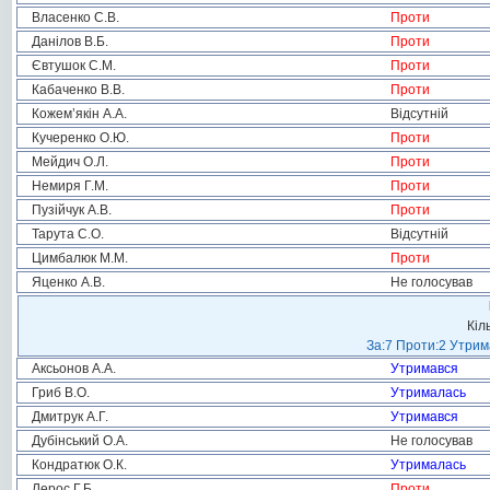
Власенко С.В.
Проти
Данілов В.Б.
Проти
Євтушок С.М.
Проти
Кабаченко В.В.
Проти
Кожем’якін А.А.
Відсутній
Кучеренко О.Ю.
Проти
Мейдич О.Л.
Проти
Немиря Г.М.
Проти
Пузійчук А.В.
Проти
Тарута С.О.
Відсутній
Цимбалюк М.М.
Проти
Яценко А.В.
Не голосував
Кіл
За:7 Проти:2 Утрим
Аксьонов А.А.
Утримався
Гриб В.О.
Утрималась
Дмитрук А.Г.
Утримався
Дубінський О.А.
Не голосував
Кондратюк О.К.
Утрималась
Лерос Г.Б.
Проти