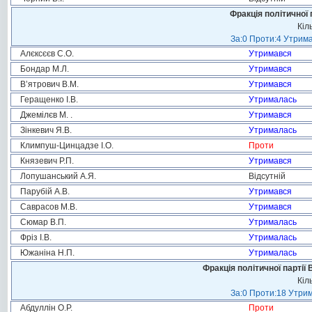
Фракція політичної 
Кіл
За:0 Проти:4 Утрима
Алєксєєв С.О.
Утримався
Бондар М.Л.
Утримався
В’ятрович В.М.
Утримався
Геращенко І.В.
Утрималась
Джемілєв М. .
Утримався
Зінкевич Я.В.
Утрималась
Климпуш-Цинцадзе І.О.
Проти
Князевич Р.П.
Утримався
Лопушанський А.Я.
Відсутній
Парубій А.В.
Утримався
Саврасов М.В.
Утримався
Сюмар В.П.
Утрималась
Фріз І.В.
Утрималась
Южаніна Н.П.
Утрималась
Фракція політичної партії
Кіл
За:0 Проти:18 Утрим
Абдуллін О.Р.
Проти