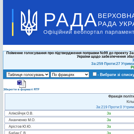
РАДА
ВЕРХОВН
РАДА УКР
Офіційний вебпортал парламент
Поіменне голосування про підтвердження поправки №99 до проекту Зак
України щодо забезпечення зб
3
За:259 Проти:27 Утрима
Р
- Вибрати зі списк
Зберегти в форматі RTF
Фракція політ
Кіль
За:219 Проти:0 Утрима
Аліксійчук О.В.
За
Ананченко М.О.
За
Арістов Ю.Ю.
За
Бабак С.В.
За