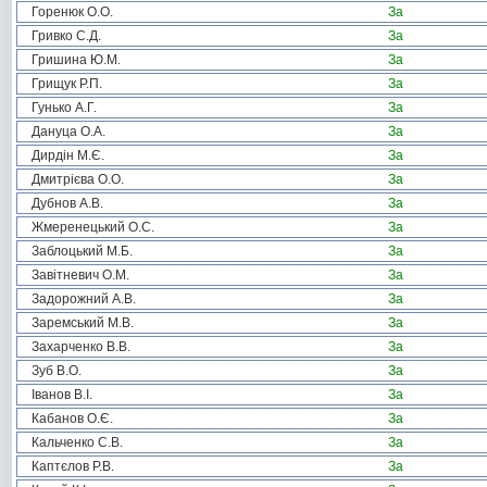
Горенюк О.О.
За
Гривко С.Д.
За
Гришина Ю.М.
За
Грищук Р.П.
За
Гунько А.Г.
За
Дануца О.А.
За
Дирдін М.Є.
За
Дмитрієва О.О.
За
Дубнов А.В.
За
Жмеренецький О.С.
За
Заблоцький М.Б.
За
Завітневич О.М.
За
Задорожний А.В.
За
Заремський М.В.
За
Захарченко В.В.
За
Зуб В.О.
За
Іванов В.І.
За
Кабанов О.Є.
За
Кальченко С.В.
За
Каптєлов Р.В.
За