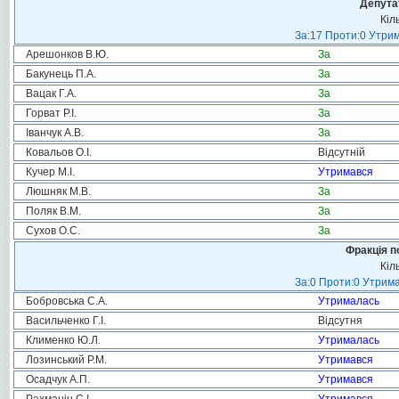
Депута
Кіл
За:17 Проти:0 Утрим
Арешонков В.Ю.
За
Бакунець П.А.
За
Вацак Г.А.
За
Горват Р.І.
За
Іванчук А.В.
За
Ковальов О.І.
Відсутній
Кучер М.І.
Утримався
Люшняк М.В.
За
Поляк В.М.
За
Сухов О.С.
За
Фракція п
Кіл
За:0 Проти:0 Утрима
Бобровська С.А.
Утрималась
Васильченко Г.І.
Відсутня
Клименко Ю.Л.
Утрималась
Лозинський Р.М.
Утримався
Осадчук А.П.
Утримався