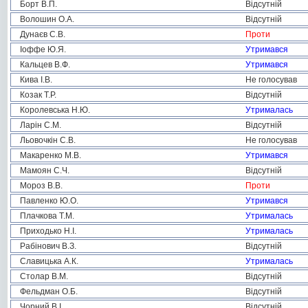
Борт В.П.
Відсутній
Волошин О.А.
Відсутній
Дунаєв С.В.
Проти
Іоффе Ю.Я.
Утримався
Кальцев В.Ф.
Утримався
Кива І.В.
Не голосував
Козак Т.Р.
Відсутній
Королевська Н.Ю.
Утрималась
Ларін С.М.
Відсутній
Льовочкін С.В.
Не голосував
Макаренко М.В.
Утримався
Мамоян С.Ч.
Відсутній
Мороз В.В.
Проти
Павленко Ю.О.
Утримався
Плачкова Т.М.
Утрималась
Приходько Н.І.
Утрималась
Рабінович В.З.
Відсутній
Славицька А.К.
Утрималась
Столар В.М.
Відсутній
Фельдман О.Б.
Відсутній
Чорний В.І.
Відсутній