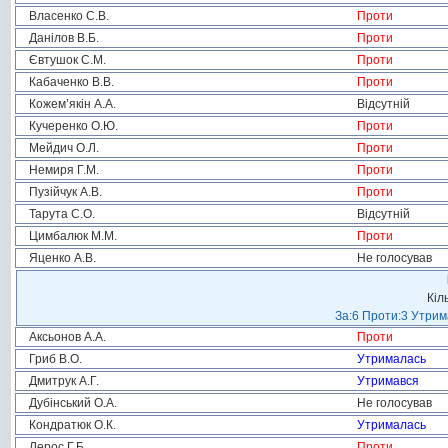
Власенко С.В.
Проти
Данілов В.Б.
Проти
Євтушок С.М.
Проти
Кабаченко В.В.
Проти
Кожем’якін А.А.
Відсутній
Кучеренко О.Ю.
Проти
Мейдич О.Л.
Проти
Немиря Г.М.
Проти
Пузійчук А.В.
Проти
Тарута С.О.
Відсутній
Цимбалюк М.М.
Проти
Яценко А.В.
Не голосував
Кіл
За:6 Проти:3 Утрим
Аксьонов А.А.
Проти
Гриб В.О.
Утрималась
Дмитрук А.Г.
Утримався
Дубінський О.А.
Не голосував
Кондратюк О.К.
Утрималась
Лерос Г.Б.
Проти