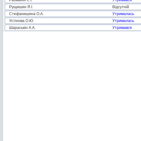
Рахманін С.І.
Утримався
Рущишин Я.І.
Відсутній
Стефанишина О.А.
Утрималась
Устінова О.Ю.
Утрималась
Шараськін А.А.
Утримався