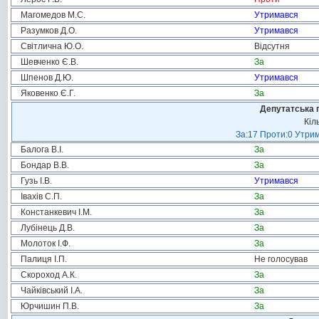
Магомедов М.С.
Утримався
Разумков Д.О.
Утримався
Світлична Ю.О.
Відсутня
Шевченко Є.В.
За
Шпенов Д.Ю.
Утримався
Яковенко Є.Г.
За
Депутатська 
Кіл
За:17 Проти:0 Утрим
Балога В.І.
За
Бондар В.В.
За
Гузь І.В.
Утримався
Івахів С.П.
За
Констанкевич І.М.
За
Лубінець Д.В.
За
Молоток І.Ф.
За
Палиця І.П.
Не голосував
Скороход А.К.
За
Чайківський І.А.
За
Юрчишин П.В.
За