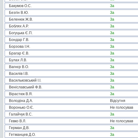
Бакумов О.С.
За
Безгін В.Ю.
За
Беленюк Ж.В.
За
Боблях А.Р.
За
Богуцька Є.П.
За
Бондар Г.В.
За
Борзова І.Н.
За
Брагар Є.В.
За
Булах Л.В.
За
Вагнєр В.О.
За
Василів І.В.
За
Васильковський І.І.
За
Веніславський Ф.В.
За
Вірастюк В.Я.
За
Володіна Д.А.
Відсутня
Воронько О.Є.
Не голосував
Галайчук В.С.
За
Гевко В.Л.
Не голосував
Герман Д.В.
За
Гетманцев Д.О.
За