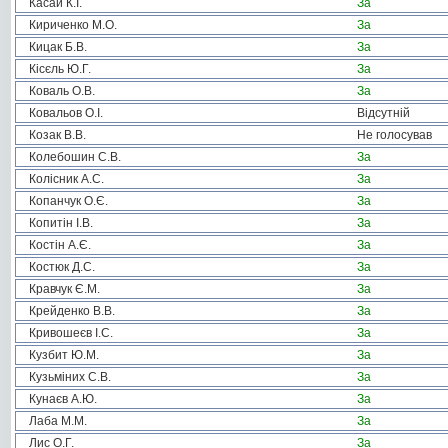
Касай К.І.
За
Кириченко М.О.
За
Кицак Б.В.
За
Кісєль Ю.Г.
За
Коваль О.В.
За
Ковальов О.І.
Відсутній
Козак В.В.
Не голосував
Колебошин С.В.
За
Колісник А.С.
За
Копанчук О.Є.
За
Копитін І.В.
За
Костін А.Є.
За
Костюк Д.С.
За
Кравчук Є.М.
За
Крейденко В.В.
За
Кривошеєв І.С.
За
Кузбит Ю.М.
За
Кузьміних С.В.
За
Кунаєв А.Ю.
За
Лаба М.М.
За
Лис О.Г.
За