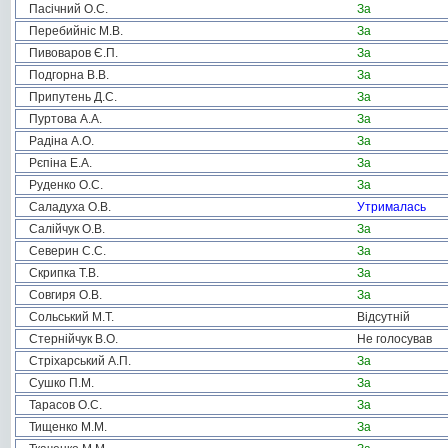
Пасічний О.С.
За
Перебийніс М.В.
За
Пивоваров Є.П.
За
Подгорна В.В.
За
Припутень Д.С.
За
Пуртова А.А.
За
Радіна А.О.
За
Рєпіна Е.А.
За
Руденко О.С.
За
Саладуха О.В.
Утрималась
Салійчук О.В.
За
Северин С.С.
За
Скрипка Т.В.
За
Совгиря О.В.
За
Сольський М.Т.
Відсутній
Стернійчук В.О.
Не голосував
Стріхарський А.П.
За
Сушко П.М.
За
Тарасов О.С.
За
Тищенко М.М.
За