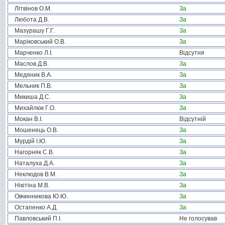
Літвінов О.М.
За
Любота Д.В.
За
Мазурашу Г.Г.
За
Маріковський О.В.
За
Марченко Л.І.
Відсутня
Маслов Д.В.
За
Медяник В.А.
За
Мельник П.В.
За
Микиша Д.С.
За
Михайлюк Г.О.
За
Мокан В.І.
Відсутній
Мошенець О.В.
За
Мурдій І.Ю.
За
Нагорняк С.В.
За
Наталуха Д.А.
За
Неклюдов В.М.
За
Нікітіна М.В.
За
Овчинникова Ю.Ю.
За
Остапенко А.Д.
За
Павловський П.І.
Не голосував