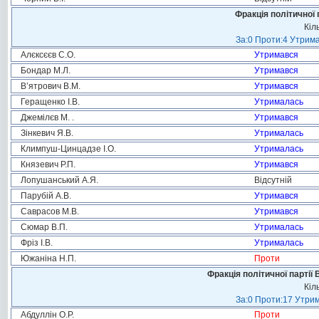
Фракція політичної 
Кіл
За:0 Проти:4 Утрима
Алєксєєв С.О.
Утримався
Бондар М.Л.
Утримався
В’ятрович В.М.
Утримався
Геращенко І.В.
Утрималась
Джемілєв М. .
Утримався
Зінкевич Я.В.
Утрималась
Климпуш-Цинцадзе І.О.
Утрималась
Князевич Р.П.
Утримався
Лопушанський А.Я.
Відсутній
Парубій А.В.
Утримався
Саврасов М.В.
Утримався
Сюмар В.П.
Утрималась
Фріз І.В.
Утрималась
Южаніна Н.П.
Проти
Фракція політичної партії
Кіл
За:0 Проти:17 Утрим
Абдуллін О.Р.
Проти