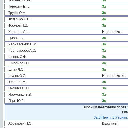
Ткаченко М.М.
За
Торохтій Б.Г.
За
Трухін О.М.
За
Федієнко О.П.
За
Фролов П.В.
За
Холодов А.І.
Не голосував
Циба Т.В.
За
Чернявський С.М.
За
Чорноморов А.О.
За
Швець С.Ф.
За
Шипайло О.І.
За
Шпак Л.О.
За
Шуляк О.О.
Не голосувала
Юраш С.А.
За
Яковлєва Н.І.
За
Яременко Б.В.
За
Яцик Ю.Г.
За
Фракція політичної пар
Кіл
За:0 Проти:3 Утримал
Абрамович І.О.
Відсутній