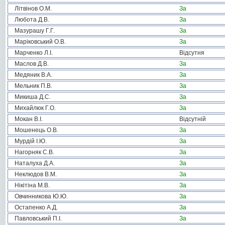
Літвінов О.М.
За
Любота Д.В.
За
Мазурашу Г.Г.
За
Маріковський О.В.
За
Марченко Л.І.
Відсутня
Маслов Д.В.
За
Медяник В.А.
За
Мельник П.В.
За
Микиша Д.С.
За
Михайлюк Г.О.
За
Мокан В.І.
Відсутній
Мошенець О.В.
За
Мурдій І.Ю.
За
Нагорняк С.В.
За
Наталуха Д.А.
За
Неклюдов В.М.
За
Нікітіна М.В.
За
Овчинникова Ю.Ю.
За
Остапенко А.Д.
За
Павловський П.І.
За