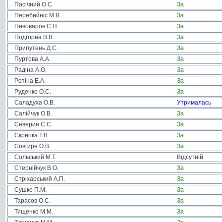
Пасічний О.С.
За
Перебийніс М.В.
За
Пивоваров Є.П.
За
Подгорна В.В.
За
Припутень Д.С.
За
Пуртова А.А.
За
Радіна А.О.
За
Рєпіна Е.А.
За
Руденко О.С.
За
Саладуха О.В.
Утрималась
Салійчук О.В.
За
Северин С.С.
За
Скрипка Т.В.
За
Совгиря О.В.
За
Сольський М.Т.
Відсутній
Стернійчук В.О.
За
Стріхарський А.П.
За
Сушко П.М.
За
Тарасов О.С.
За
Тищенко М.М.
За