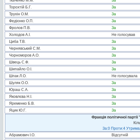
Ткаченко М.М.
За
Торохтій Б.Г.
За
Трухін О.М.
За
Федієнко О.П.
За
Фролов П.В.
За
Холодов А.І.
Не голосував
Циба Т.В.
За
Чернявський С.М.
За
Чорноморов А.О.
За
Швець С.Ф.
За
Шипайло О.І.
За
Шпак Л.О.
Не голосувала
Шуляк О.О.
За
Юраш С.А.
За
Яковлєва Н.І.
За
Яременко Б.В.
За
Яцик Ю.Г.
За
Фракція політичної пар
Кіл
За:0 Проти:4 Утримал
Абрамович І.О.
Відсутній