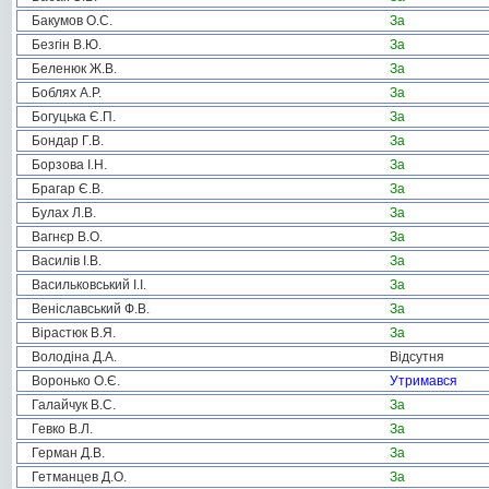
Бакумов О.С.
За
Безгін В.Ю.
За
Беленюк Ж.В.
За
Боблях А.Р.
За
Богуцька Є.П.
За
Бондар Г.В.
За
Борзова І.Н.
За
Брагар Є.В.
За
Булах Л.В.
За
Вагнєр В.О.
За
Василів І.В.
За
Васильковський І.І.
За
Веніславський Ф.В.
За
Вірастюк В.Я.
За
Володіна Д.А.
Відсутня
Воронько О.Є.
Утримався
Галайчук В.С.
За
Гевко В.Л.
За
Герман Д.В.
За
Гетманцев Д.О.
За