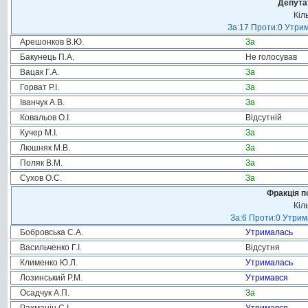
Депута
Кіл
За:17 Проти:0 Утрим
Арешонков В.Ю.
За
Бакунець П.А.
Не голосував
Вацак Г.А.
За
Горват Р.І.
За
Іванчук А.В.
За
Ковальов О.І.
Відсутній
Кучер М.І.
За
Люшняк М.В.
За
Поляк В.М.
За
Сухов О.С.
За
Фракція п
Кіл
За:6 Проти:0 Утрим
Бобровська С.А.
Утрималась
Васильченко Г.І.
Відсутня
Клименко Ю.Л.
Утрималась
Лозинський Р.М.
Утримався
Осадчук А.П.
За