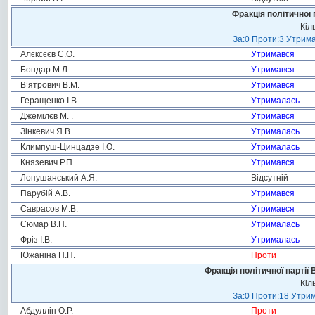
Фракція політичної 
Кіл
За:0 Проти:3 Утрима
Алєксєєв С.О.
Утримався
Бондар М.Л.
Утримався
В’ятрович В.М.
Утримався
Геращенко І.В.
Утрималась
Джемілєв М. .
Утримався
Зінкевич Я.В.
Утрималась
Климпуш-Цинцадзе І.О.
Утрималась
Князевич Р.П.
Утримався
Лопушанський А.Я.
Відсутній
Парубій А.В.
Утримався
Саврасов М.В.
Утримався
Сюмар В.П.
Утрималась
Фріз І.В.
Утрималась
Южаніна Н.П.
Проти
Фракція політичної партії
Кіл
За:0 Проти:18 Утрим
Абдуллін О.Р.
Проти