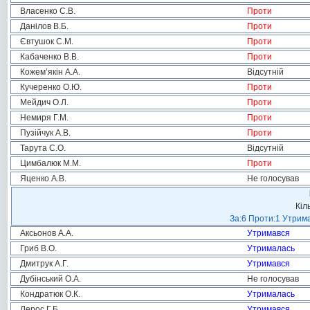
Власенко С.В.
Проти
Данілов В.Б.
Проти
Євтушок С.М.
Проти
Кабаченко В.В.
Проти
Кожем’якін А.А.
Відсутній
Кучеренко О.Ю.
Проти
Мейдич О.Л.
Проти
Немиря Г.М.
Проти
Пузійчук А.В.
Проти
Тарута С.О.
Відсутній
Цимбалюк М.М.
Проти
Яценко А.В.
Не голосував
Кіл
За:6 Проти:1 Утрима
Аксьонов А.А.
Утримався
Гриб В.О.
Утрималась
Дмитрук А.Г.
Утримався
Дубінський О.А.
Не голосував
Кондратюк О.К.
Утрималась
Лерос Г.Б.
Утримався