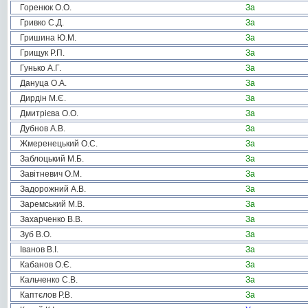
Горенюк О.О.
За
Гривко С.Д.
За
Гришина Ю.М.
За
Грищук Р.П.
За
Гунько А.Г.
За
Дануца О.А.
За
Дирдін М.Є.
За
Дмитрієва О.О.
За
Дубнов А.В.
За
Жмеренецький О.С.
За
Заблоцький М.Б.
За
Завітневич О.М.
За
Задорожний А.В.
За
Заремський М.В.
За
Захарченко В.В.
За
Зуб В.О.
За
Іванов В.І.
За
Кабанов О.Є.
За
Кальченко С.В.
За
Каптєлов Р.В.
За