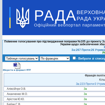
РАДА
ВЕРХОВН
РАДА УКР
Офіційний вебпортал парламент
Поіменне голосування про підтвердження поправки №105 до проекту Зак
України щодо забезпечення зб
3
За:267 Проти:26 Утрима
Р
- Вибрати зі списк
Зберегти в форматі RTF
Фракція політ
Кіль
За:223 Проти:0 Утрим
Аліксійчук О.В.
За
Ананченко М.О.
За
Арістов Ю.Ю.
За
Бабак С.В.
За