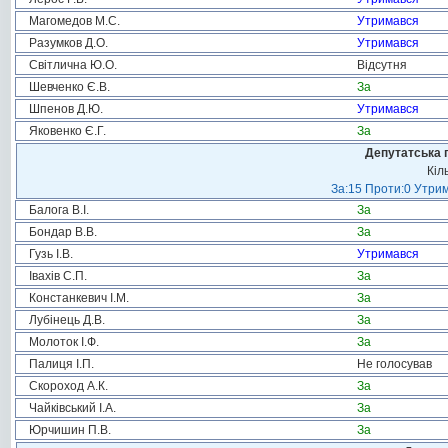
Магомедов М.С.
Утримався
Разумков Д.О.
Утримався
Світлична Ю.О.
Відсутня
Шевченко Є.В.
За
Шпенов Д.Ю.
Утримався
Яковенко Є.Г.
За
Депутатська 
Кіл
За:15 Проти:0 Утрим
Балога В.І.
За
Бондар В.В.
За
Гузь І.В.
Утримався
Івахів С.П.
За
Констанкевич І.М.
За
Лубінець Д.В.
За
Молоток І.Ф.
За
Палиця І.П.
Не голосував
Скороход А.К.
За
Чайківський І.А.
За
Юрчишин П.В.
За