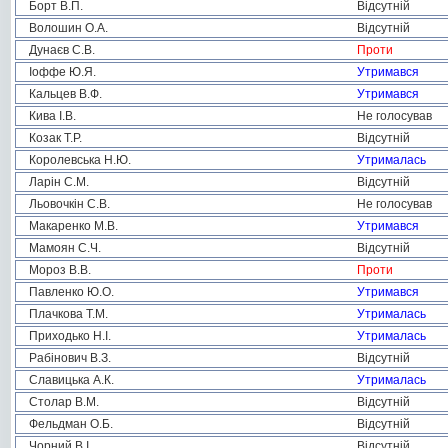
Борт В.П.
Відсутній
Волошин О.А.
Відсутній
Дунаєв С.В.
Проти
Іоффе Ю.Я.
Утримався
Кальцев В.Ф.
Утримався
Кива І.В.
Не голосував
Козак Т.Р.
Відсутній
Королевська Н.Ю.
Утрималась
Ларін С.М.
Відсутній
Льовочкін С.В.
Не голосував
Макаренко М.В.
Утримався
Мамоян С.Ч.
Відсутній
Мороз В.В.
Проти
Павленко Ю.О.
Утримався
Плачкова Т.М.
Утрималась
Приходько Н.І.
Утрималась
Рабінович В.З.
Відсутній
Славицька А.К.
Утрималась
Столар В.М.
Відсутній
Фельдман О.Б.
Відсутній
Чорний В.І.
Відсутній