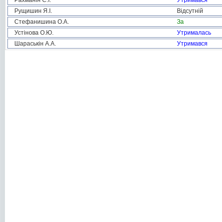
Рахманін С.І.
Утримався
Рущишин Я.І.
Відсутній
Стефанишина О.А.
За
Устінова О.Ю.
Утрималась
Шараськін А.А.
Утримався