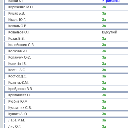
Касай К.І.
Утримався
Кириченко М.О.
За
Кицак Б.В.
За
Кісєль Ю.Г.
За
Коваль О.В.
За
Ковальов О.І.
Відсутній
Козак В.В.
За
Колебошин С.В.
За
Колісник А.С.
За
Копанчук О.Є.
За
Копитін І.В.
За
Костін А.Є.
За
Костюк Д.С.
За
Кравчук Є.М.
За
Крейденко В.В.
За
Кривошеєв І.С.
За
Кузбит Ю.М.
За
Кузьміних С.В.
За
Кунаєв А.Ю.
За
Лаба М.М.
За
Лис О.Г.
За