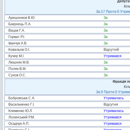
Депута
Кіл
За:17 Проти:0 Утрим
Арешонков В.Ю.
За
Бакунець П.А.
За
Вацак Г.А.
За
Горват Р.І.
За
Іванчук А.В.
За
Ковальов О.І.
Відсутній
Кучер М.І.
Утримався
Люшняк М.В.
За
Поляк В.М.
За
Сухов О.С.
За
Фракція п
Кіл
За:0 Проти:0 Утрима
Бобровська С.А.
Утрималась
Васильченко Г.І.
Відсутня
Клименко Ю.Л.
Утрималась
Лозинський Р.М.
Утримався
Осадчук А.П.
Утримався