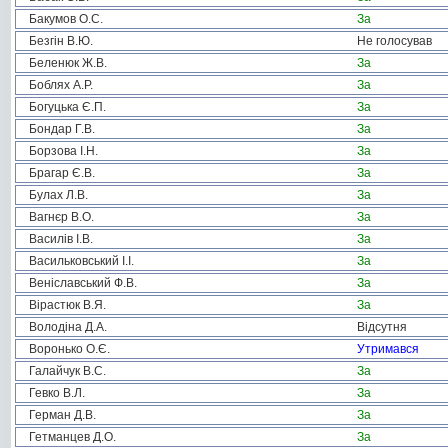
Бакумов О.С.
За
Безгін В.Ю.
Не голосував
Беленюк Ж.В.
За
Боблях А.Р.
За
Богуцька Є.П.
За
Бондар Г.В.
За
Борзова І.Н.
За
Брагар Є.В.
За
Булах Л.В.
За
Вагнєр В.О.
За
Василів І.В.
За
Васильковський І.І.
За
Веніславський Ф.В.
За
Вірастюк В.Я.
За
Володіна Д.А.
Відсутня
Воронько О.Є.
Утримався
Галайчук В.С.
За
Гевко В.Л.
За
Герман Д.В.
За
Гетманцев Д.О.
За