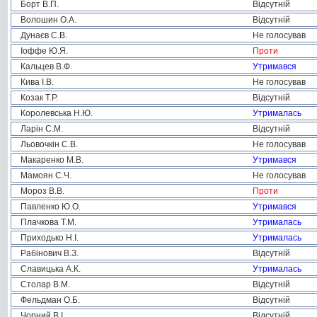
Борт В.П.
Відсутній
Волошин О.А.
Відсутній
Дунаєв С.В.
Не голосував
Іоффе Ю.Я.
Проти
Кальцев В.Ф.
Утримався
Кива І.В.
Не голосував
Козак Т.Р.
Відсутній
Королевська Н.Ю.
Утрималась
Ларін С.М.
Відсутній
Льовочкін С.В.
Не голосував
Макаренко М.В.
Утримався
Мамоян С.Ч.
Не голосував
Мороз В.В.
Проти
Павленко Ю.О.
Утримався
Плачкова Т.М.
Утрималась
Приходько Н.І.
Утрималась
Рабінович В.З.
Відсутній
Славицька А.К.
Утрималась
Столар В.М.
Відсутній
Фельдман О.Б.
Відсутній
Чорний В.І.
Відсутній