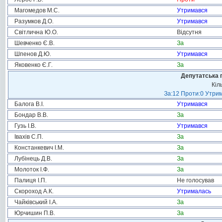
Магомедов М.С.
Утримався
Разумков Д.О.
Утримався
Світлична Ю.О.
Відсутня
Шевченко Є.В.
За
Шпенов Д.Ю.
Утримався
Яковенко Є.Г.
За
Депутатська 
Кіл
За:12 Проти:0 Утрим
Балога В.І.
Утримався
Бондар В.В.
За
Гузь І.В.
Утримався
Івахів С.П.
За
Констанкевич І.М.
За
Лубінець Д.В.
За
Молоток І.Ф.
За
Палиця І.П.
Не голосував
Скороход А.К.
Утрималась
Чайківський І.А.
За
Юрчишин П.В.
За