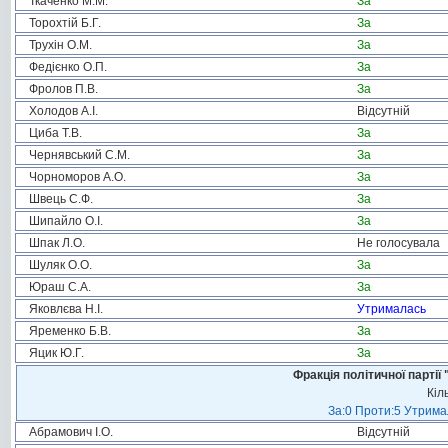
Ткаченко М.М.
За
Торохтій Б.Г.
За
Трухін О.М.
За
Федієнко О.П.
За
Фролов П.В.
За
Холодов А.І.
Відсутній
Циба Т.В.
За
Чернявський С.М.
За
Чорноморов А.О.
За
Швець С.Ф.
За
Шипайло О.І.
За
Шпак Л.О.
Не голосувала
Шуляк О.О.
За
Юраш С.А.
За
Яковлєва Н.І.
Утрималась
Яременко Б.В.
За
Яцик Ю.Г.
За
Фракція політичної пар
Кіл
За:0 Проти:5 Утримал
Абрамович І.О.
Відсутній