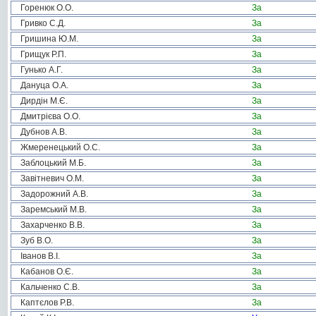
Горенюк О.О.
За
Гривко С.Д.
За
Гришина Ю.М.
За
Грищук Р.П.
За
Гунько А.Г.
За
Дануца О.А.
За
Дирдін М.Є.
За
Дмитрієва О.О.
За
Дубнов А.В.
За
Жмеренецький О.С.
За
Заблоцький М.Б.
За
Завітневич О.М.
За
Задорожний А.В.
За
Заремський М.В.
За
Захарченко В.В.
За
Зуб В.О.
За
Іванов В.І.
За
Кабанов О.Є.
За
Кальченко С.В.
За
Каптєлов Р.В.
За