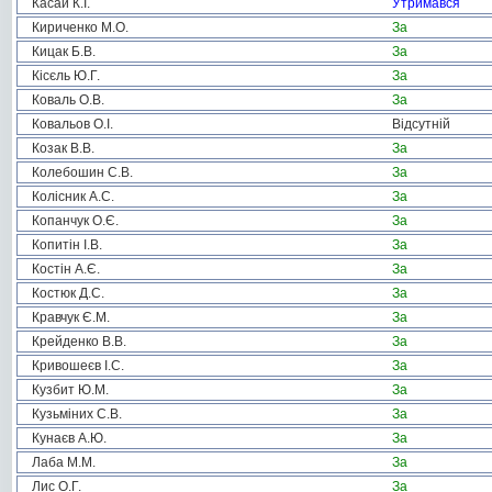
Касай К.І.
Утримався
Кириченко М.О.
За
Кицак Б.В.
За
Кісєль Ю.Г.
За
Коваль О.В.
За
Ковальов О.І.
Відсутній
Козак В.В.
За
Колебошин С.В.
За
Колісник А.С.
За
Копанчук О.Є.
За
Копитін І.В.
За
Костін А.Є.
За
Костюк Д.С.
За
Кравчук Є.М.
За
Крейденко В.В.
За
Кривошеєв І.С.
За
Кузбит Ю.М.
За
Кузьміних С.В.
За
Кунаєв А.Ю.
За
Лаба М.М.
За
Лис О.Г.
За