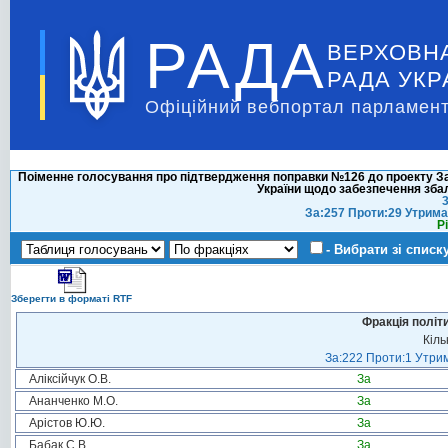
РАДА
ВЕРХОВН
РАДА УКР
Офіційний вебпортал парламент
Поіменне голосування про підтвердження поправки №126 до проекту Зак
України щодо забезпечення зб
3
За:257 Проти:29 Утрима
Р
- Вибрати зі списк
Зберегти в форматі RTF
Фракція політ
Кіль
За:222 Проти:1 Утрим
Аліксійчук О.В.
За
Ананченко М.О.
За
Арістов Ю.Ю.
За
Бабак С.В.
За