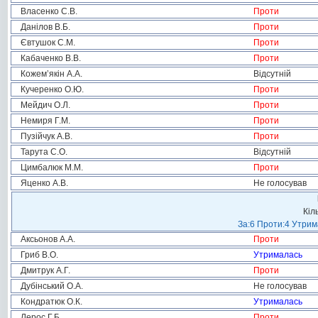
Власенко С.В.
Проти
Данілов В.Б.
Проти
Євтушок С.М.
Проти
Кабаченко В.В.
Проти
Кожем’якін А.А.
Відсутній
Кучеренко О.Ю.
Проти
Мейдич О.Л.
Проти
Немиря Г.М.
Проти
Пузійчук А.В.
Проти
Тарута С.О.
Відсутній
Цимбалюк М.М.
Проти
Яценко А.В.
Не голосував
Кіл
За:6 Проти:4 Утрим
Аксьонов А.А.
Проти
Гриб В.О.
Утрималась
Дмитрук А.Г.
Проти
Дубінський О.А.
Не голосував
Кондратюк О.К.
Утрималась
Лерос Г.Б.
Проти