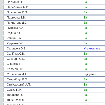
Пасічний О.С.
За
Перебийніс М.В.
За
Пивоваров Є.П.
За
Подгорна В.В.
За
Припутень Д.С.
За
Пуртова А.А.
За
Радіна А.О.
За
Рєпіна Е.А.
За
Руденко О.С.
За
Саладуха О.В.
Утрималась
Салійчук О.В.
За
Северин С.С.
За
Скрипка Т.В.
За
Совгиря О.В.
За
Сольський М.Т.
Відсутній
Стернійчук В.О.
За
Стріхарський А.П.
За
Сушко П.М.
За
Тарасов О.С.
За
Тищенко М.М.
За