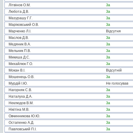
Літвінов О.М.
За
Любота Д.В.
За
Мазурашу Г.Г.
За
Маріковський О.В.
За
Марченко Л.І.
Відсутня
Маслов Д.В.
За
Медяник В.А.
За
Мельник П.В.
За
Микиша Д.С.
За
Михайлюк Г.О.
За
Мокан В.І.
Відсутній
Мошенець О.В.
За
Мурдій І.Ю.
Не голосував
Нагорняк С.В.
За
Наталуха Д.А.
За
Неклюдов В.М.
За
Нікітіна М.В.
За
Овчинникова Ю.Ю.
За
Остапенко А.Д.
За
Павловський П.І.
За