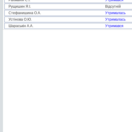
Рахманін С.І.
Утримався
Рущишин Я.І.
Відсутній
Стефанишина О.А.
Утрималась
Устінова О.Ю.
Утрималась
Шараськін А.А.
Утримався