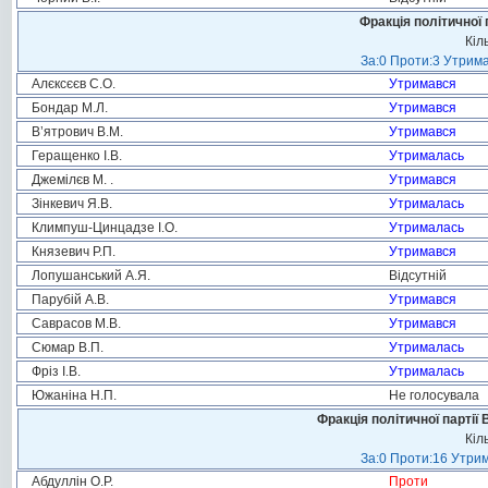
Фракція політичної 
Кіл
За:0 Проти:3 Утрима
Алєксєєв С.О.
Утримався
Бондар М.Л.
Утримався
В’ятрович В.М.
Утримався
Геращенко І.В.
Утрималась
Джемілєв М. .
Утримався
Зінкевич Я.В.
Утрималась
Климпуш-Цинцадзе І.О.
Утрималась
Князевич Р.П.
Утримався
Лопушанський А.Я.
Відсутній
Парубій А.В.
Утримався
Саврасов М.В.
Утримався
Сюмар В.П.
Утрималась
Фріз І.В.
Утрималась
Южаніна Н.П.
Не голосувала
Фракція політичної партії
Кіл
За:0 Проти:16 Утрим
Абдуллін О.Р.
Проти