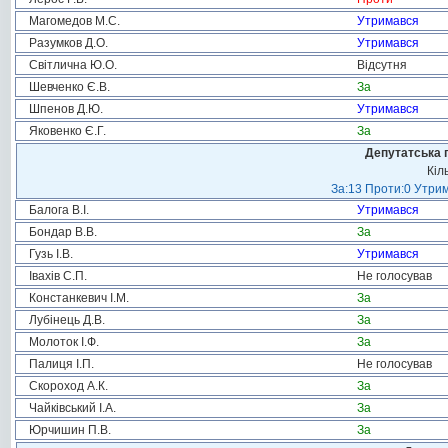
Магомедов М.С.
Утримався
Разумков Д.О.
Утримався
Світлична Ю.О.
Відсутня
Шевченко Є.В.
За
Шпенов Д.Ю.
Утримався
Яковенко Є.Г.
За
Депутатська 
Кіл
За:13 Проти:0 Утрим
Балога В.І.
Утримався
Бондар В.В.
За
Гузь І.В.
Утримався
Івахів С.П.
Не голосував
Констанкевич І.М.
За
Лубінець Д.В.
За
Молоток І.Ф.
За
Палиця І.П.
Не голосував
Скороход А.К.
За
Чайківський І.А.
За
Юрчишин П.В.
За