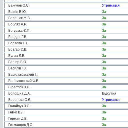
Бакумов О.С.
Утримався
Безгін В.Ю.
За
Беленюк Ж.В.
За
Боблях А.Р.
За
Богуцька Є.П.
За
Бондар Г.В.
За
Борзова І.Н.
За
Брагар Є.В.
За
Булах Л.В.
За
Вагнєр В.О.
За
Василів І.В.
За
Васильковський І.І.
За
Веніславський Ф.В.
За
Вірастюк В.Я.
За
Володіна Д.А.
Відсутня
Воронько О.Є.
Утримався
Галайчук В.С.
За
Гевко В.Л.
За
Герман Д.В.
За
Гетманцев Д.О.
За