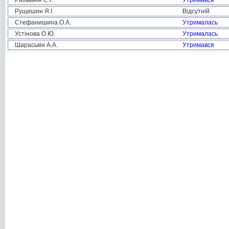
Рахманін С.І.
Утримався
Рущишин Я.І.
Відсутній
Стефанишина О.А.
Утрималась
Устінова О.Ю.
Утрималась
Шараськін А.А.
Утримався