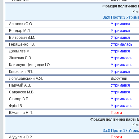
Фракція політичної 
Кіл
За:0 Проти:3 Утрима
Алєксєєв С.О.
Утримався
Бондар М.Л.
Утримався
В’ятрович В.М.
Утримався
Геращенко І.В.
Утрималась
Джемілєв М. .
Утримався
Зінкевич Я.В.
Утрималась
Климпуш-Цинцадзе І.О.
Утрималась
Князевич Р.П.
Утримався
Лопушанський А.Я.
Відсутній
Парубій А.В.
Утримався
Саврасов М.В.
Утримався
Сюмар В.П.
Утрималась
Фріз І.В.
Утрималась
Южаніна Н.П.
Проти
Фракція політичної партії
Кіл
За:0 Проти:17 Утрим
Абдуллін О.Р.
Проти