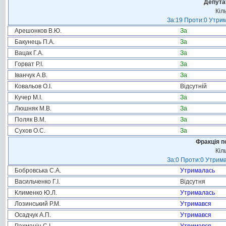
Депута
Кіл
За:19 Проти:0 Утрим
Арешонков В.Ю.
За
Бакунець П.А.
За
Вацак Г.А.
За
Горват Р.І.
За
Іванчук А.В.
За
Ковальов О.І.
Відсутній
Кучер М.І.
За
Люшняк М.В.
За
Поляк В.М.
За
Сухов О.С.
За
Фракція п
Кіл
За:0 Проти:0 Утрима
Бобровська С.А.
Утрималась
Васильченко Г.І.
Відсутня
Клименко Ю.Л.
Утрималась
Лозинський Р.М.
Утримався
Осадчук А.П.
Утримався