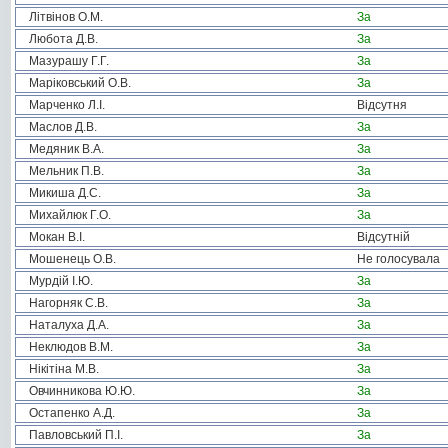
Літвінов О.М.
За
Любота Д.В.
За
Мазурашу Г.Г.
За
Маріковський О.В.
За
Марченко Л.І.
Відсутня
Маслов Д.В.
За
Медяник В.А.
За
Мельник П.В.
За
Микиша Д.С.
За
Михайлюк Г.О.
За
Мокан В.І.
Відсутній
Мошенець О.В.
Не голосувала
Мурдій І.Ю.
За
Нагорняк С.В.
За
Наталуха Д.А.
За
Неклюдов В.М.
За
Нікітіна М.В.
За
Овчинникова Ю.Ю.
За
Остапенко А.Д.
За
Павловський П.І.
За