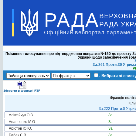
РАДА
ВЕРХОВН
РАДА УКР
Офіційний вебпортал парламент
Поіменне голосування про підтвердження поправки №150 до проекту Зак
України щодо забезпечення зб
3
За:261 Проти:30 Утрима
Р
- Вибрати зі списк
Зберегти в форматі RTF
Фракція політ
Кіль
За:222 Проти:0 Утрим
Аліксійчук О.В.
За
Ананченко М.О.
За
Арістов Ю.Ю.
За
Бабак С.В.
За