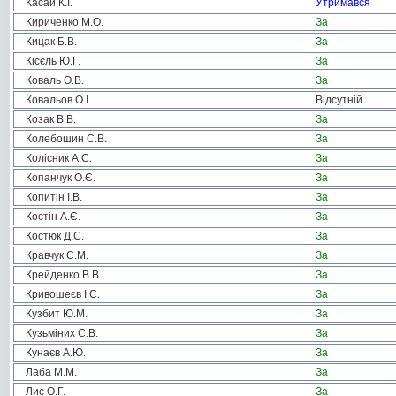
Касай К.І.
Утримався
Кириченко М.О.
За
Кицак Б.В.
За
Кісєль Ю.Г.
За
Коваль О.В.
За
Ковальов О.І.
Відсутній
Козак В.В.
За
Колебошин С.В.
За
Колісник А.С.
За
Копанчук О.Є.
За
Копитін І.В.
За
Костін А.Є.
За
Костюк Д.С.
За
Кравчук Є.М.
За
Крейденко В.В.
За
Кривошеєв І.С.
За
Кузбит Ю.М.
За
Кузьміних С.В.
За
Кунаєв А.Ю.
За
Лаба М.М.
За
Лис О.Г.
За