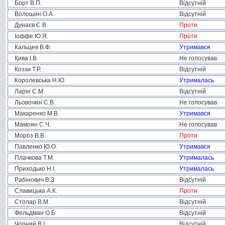
Борт В.П.
Відсутній
Волошин О.А.
Відсутній
Дунаєв С.В.
Проти
Іоффе Ю.Я.
Проти
Кальцев В.Ф.
Утримався
Кива І.В.
Не голосував
Козак Т.Р.
Відсутній
Королевська Н.Ю.
Утрималась
Ларін С.М.
Відсутній
Льовочкін С.В.
Не голосував
Макаренко М.В.
Утримався
Мамоян С.Ч.
Не голосував
Мороз В.В.
Проти
Павленко Ю.О.
Утримався
Плачкова Т.М.
Утрималась
Приходько Н.І.
Утрималась
Рабінович В.З.
Відсутній
Славицька А.К.
Проти
Столар В.М.
Відсутній
Фельдман О.Б.
Відсутній
Чорний В.І.
Відсутній