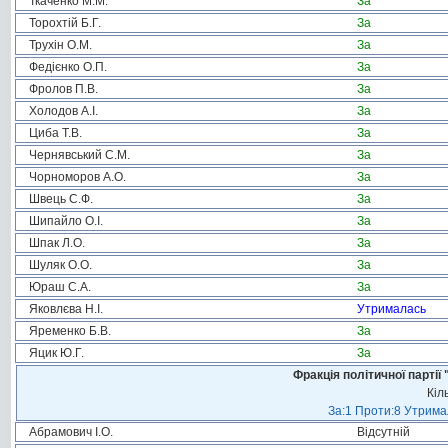
Ткаченко М.М.
За
Торохтій Б.Г.
За
Трухін О.М.
За
Федієнко О.П.
За
Фролов П.В.
За
Холодов А.І.
За
Циба Т.В.
За
Чернявський С.М.
За
Чорноморов А.О.
За
Швець С.Ф.
За
Шипайло О.І.
За
Шпак Л.О.
За
Шуляк О.О.
За
Юраш С.А.
За
Яковлєва Н.І.
Утрималась
Яременко Б.В.
За
Яцик Ю.Г.
За
Фракція політичної пар
Кіл
За:1 Проти:8 Утримал
Абрамович І.О.
Відсутній