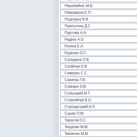
Перебийніс М.В.
Пивоваров Є.П.
Подгорна В.В.
Припутень Д.С.
Пуртова А.А.
Радіна А.О.
Рєпіна Е.А.
Руденко О.С.
Саладуха О.В.
Салійчук О.В.
Северин С.С.
Скрипка Т.В.
Совгиря О.В.
Сольський М.Т.
Стернійчук В.О.
Стріхарський А.П.
Сушко П.М.
Тарасов О.С.
Тищенко М.М.
Ткаченко М.М.