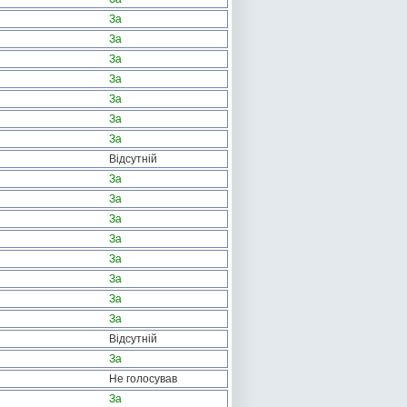
За
За
За
За
За
За
За
Відсутній
За
За
За
За
За
За
За
За
Відсутній
За
Не голосував
За