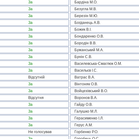
За
Бардіна М.О.
За
Безугла М.В.
За
Березін М.Ю.
За
Богданець А.В.
За
Божик В.І.
За
Бондаренко О.В.
За
Бородін В.В.
За
Бужанський М.А.
За
Бунін С.В.
За
Василевська-Смаглюк О.М.
За
Васильєв І.С.
Відсутній
Ватрас В.А.
За
Вінтоняк О.В.
За
Войцехівський В.О.
Відсутня
Воронов В.А.
За
Гайду О.В.
За
Галушко М.Л.
За
Герасименко І.Л.
За
Герус А.М.
Не голосував
Горбенко Р.О.
За
Горобець О.С.