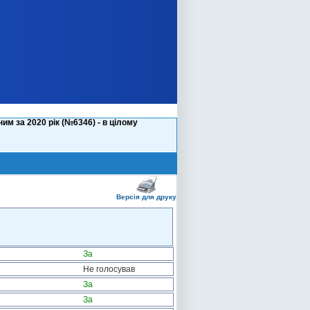
м за 2020 рік (№6346) - в цілому
Версія для друку
За
Не голосував
За
За