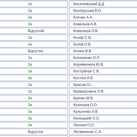
За
Кисилевський Д.Д.
За
Кінзбурська В.О.
За
Клочко А.А.
За
Ковальов А.В.
Відсутній
Ковальчук О.В.
За
Козир С.В.
За
Колєв О.В.
Відсутня
Колюх В.В.
За
Копиленко О.Л.
За
Корявченков Ю.В.
За
Кострійчук С.В.
За
Костюх А.В.
За
Красов О.І.
За
Криворучкіна О.В.
За
Крячко М.В.
За
Кузнєцов О.О.
За
Культенко А.В.
За
Куницький О.О.
За
Леонов О.О.
Відсутня
Литвиненко С.А.