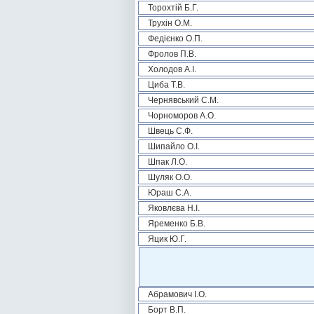
Торохтій Б.Г.
Трухін О.М.
Федієнко О.П.
Фролов П.В.
Холодов А.І.
Циба Т.В.
Чернявський С.М.
Чорноморов А.О.
Швець С.Ф.
Шипайло О.І.
Шпак Л.О.
Шуляк О.О.
Юраш С.А.
Яковлєва Н.І.
Яременко Б.В.
Яцик Ю.Г.
Абрамович І.О.
Борт В.П.