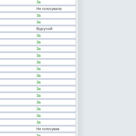
За
Не голосувала
За
За
Відсутній
За
За
За
За
За
За
За
За
За
За
За
За
За
За
Не голосував
За