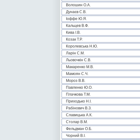
Волошин О.А.
Дунаєв С.В.
Іоффе Ю.Я.
Кальцев В.Ф.
Кива І.В.
Козак Т.Р.
Королевська Н.Ю.
Ларін С.М.
Льовочкін С.В.
Макаренко М.В.
Мамоян С.Ч.
Мороз В.В.
Павленко Ю.О.
Плачкова Т.М.
Приходько Н.І.
Рабінович В.З.
Славицька А.К.
Столар В.М.
Фельдман О.Б.
Чорний В.І.