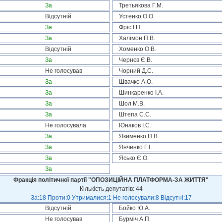
За
Третьякова Г.М.
Відсутній
Устенко О.О.
За
Фріс І.П.
За
Халімон П.В.
Відсутній
Хоменко О.В.
За
Чернєв Є.В.
Не голосував
Чорний Д.С.
За
Швачко А.О.
За
Шинкаренко І.А.
За
Шол М.В.
За
Штепа С.С.
Не голосувала
Юнаков І.С.
За
Якименко П.В.
За
Янченко Г.І.
За
Ясько Є.О.
За
Фракція політичної партії "ОПОЗИЦІЙНА ПЛАТФОРМА-ЗА ЖИТТЯ"
Кількість депутатів: 44
За:18 Проти:0 Утрималися:1 Не голосували:8 Відсутні:17
Відсутній
Бойко Ю.А.
Не голосував
Бурміч А.П.