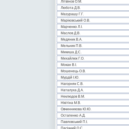
Літвінов О.М.
Любота Д.В.
Мазурашу Г.Г.
Маріковський О.В.
Марченко Л.І.
Маслов Д.В.
Медяник В.А.
Мельник П.В.
Микиша Д.С.
Михайлюк Г.О.
Мокан В.І.
Мошенець О.В.
Мурдій І.Ю.
Нагорняк С.В.
Наталуха Д.А.
Неклюдов В.М.
Нікітіна М.В.
Овчинникова Ю.Ю.
Остапенко А.Д.
Павловський П.І.
Пасічний О.С.