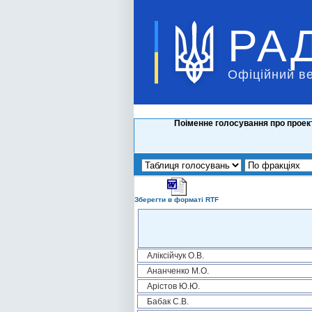
РА
Офіційний в
Поіменне голосування про проект
Зберегти в форматі RTF
Аліксійчук О.В.
Ананченко М.О.
Арістов Ю.Ю.
Бабак С.В.