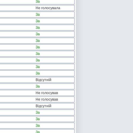
За
Не голосувала
За
За
За
За
За
За
За
За
За
За
Відсутній
За
Не голосував
Не голосував
Відсутній
За
За
За
За