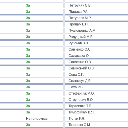
За
Петруняк Є.В.
За
Підласа Р.А.
За
Потураєв М.Р.
За
Прощук Е.П.
За
Пушкаренко А.М.
За
Радуцький М.Б.
За
Рубльов В.В.
За
Савченко О.С.
За
Саламаха О.І.
За
Санченко О.В.
За
Семінський О.В.
За
Сова О.Г.
За
Соломчук Д.В.
За
Соха Р.В.
За
Стефанчук М.О.
За
Струневич В.О.
За
Тарасенко Т.П.
За
Тимофійчук В.Я.
Не голосував
Тістик Р.Я.
За
Ткаченко О.М.