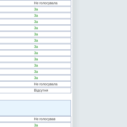
Не голосувала
За
За
За
За
За
За
За
За
За
За
За
За
Не голосувала
Відсутня
Не голосував
За