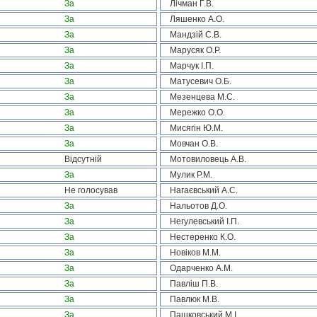
За
Лічман Г.В.
За
Ляшенко А.О.
За
Мандзій С.В.
За
Марусяк О.Р.
За
Марчук І.П.
За
Матусевич О.Б.
За
Мезенцева М.С.
За
Мережко О.О.
За
Мисягін Ю.М.
За
Мовчан О.В.
Відсутній
Мотовиловець А.В.
За
Мулик Р.М.
Не голосував
Нагаєвський А.С.
За
Нальотов Д.О.
За
Негулевський І.П.
За
Нестеренко К.О.
За
Новіков М.М.
За
Одарченко А.М.
За
Павліш П.В.
За
Павлюк М.В.
За
Пашковський М.І.