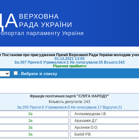
ДА
ВЕРХОВНА
РАДА УКРАЇНИ
ебпортал парламенту України
 Постанови про присудження Премії Верховної Ради України молодим учени
01.12.2021 13:05
За:307 Проти:0 Утрималися:1 Не голосували:35 Всього:343
Рішення прийнято
- Вибрати зі списку
Фракція політичної партії "СЛУГА НАРОДУ"
Кількість депутатів: 243
За:205 Проти:0 Утрималися:0 Не голосували:17 Відсутні:21
За
Аллахвердієва І.В.
За
Арахамія Д.Г.
За
Арсенюк О.О.
За
Бабій Р.В.