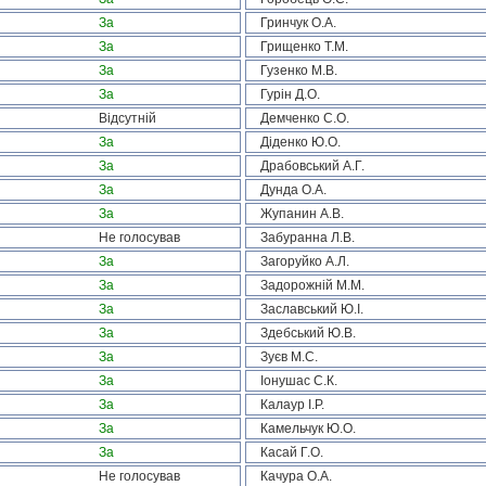
За
Гринчук О.А.
За
Грищенко Т.М.
За
Гузенко М.В.
За
Гурін Д.О.
Відсутній
Демченко С.О.
За
Діденко Ю.О.
За
Драбовський А.Г.
За
Дунда О.А.
За
Жупанин А.В.
Не голосував
Забуранна Л.В.
За
Загоруйко А.Л.
За
Задорожній М.М.
За
Заславський Ю.І.
За
Здебський Ю.В.
За
Зуєв М.С.
За
Іонушас С.К.
За
Калаур І.Р.
За
Камельчук Ю.О.
За
Касай Г.О.
Не голосував
Качура О.А.