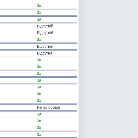
За
За
За
Відсутній
Відсутній
За
Відсутній
Відсутня
За
За
За
За
За
За
За
Не голосував
За
За
За
За