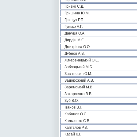
Гривко С.Д.
Гришина Ю.М.
Грищук Р.П.
Гунько А.Г.
Дануца О.А.
Дирдін М.Є.
Дмитрієва О.О.
Дубнов А.В.
Жмеренецький О.С.
Заблоцький М.Б.
Завітневич О.М.
Задорожний А.В.
Заремський М.В.
Захарченко В.В.
Зуб В.О.
Іванов В.І.
Кабанов О.Є.
Кальченко С.В.
Каптєлов Р.В.
Касай К.І.