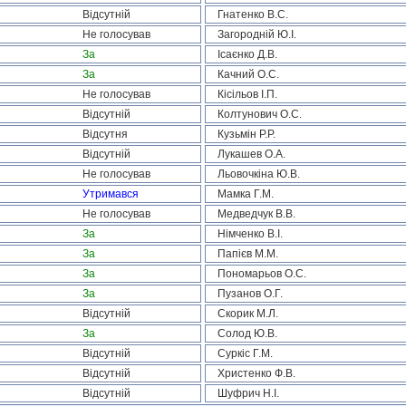
Відсутній
Гнатенко В.С.
Не голосував
Загородній Ю.І.
За
Ісаєнко Д.В.
За
Качний О.С.
Не голосував
Кісільов І.П.
Відсутній
Колтунович О.С.
Відсутня
Кузьмін Р.Р.
Відсутній
Лукашев О.А.
Не голосував
Льовочкіна Ю.В.
Утримався
Мамка Г.М.
Не голосував
Медведчук В.В.
За
Німченко В.І.
За
Папієв М.М.
За
Пономарьов О.С.
За
Пузанов О.Г.
Відсутній
Скорик М.Л.
За
Солод Ю.В.
Відсутній
Суркіс Г.М.
Відсутній
Христенко Ф.В.
Відсутній
Шуфрич Н.І.