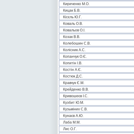
Кириченко М.О.
Кицак Б.В.
Кісєль Ю.Г.
Коваль О.В.
Ковальов О.І.
Козак В.В.
Колебошин С.В.
Колісник А.С.
Копанчук О.Є.
Копитін І.В.
Костін А.Є.
Костюк Д.С.
Кравчук Є.М.
Крейденко В.В.
Кривошеєв І.С.
Кузбит Ю.М.
Кузьміних С.В.
Кунаєв А.Ю.
Лаба М.М.
Лис О.Г.