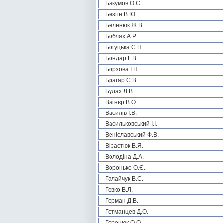
Бакумов О.С.
Безгін В.Ю.
Беленюк Ж.В.
Боблях А.Р.
Богуцька Є.П.
Бондар Г.В.
Борзова І.Н.
Брагар Є.В.
Булах Л.В.
Вагнєр В.О.
Василів І.В.
Васильковський І.І.
Веніславський Ф.В.
Вірастюк В.Я.
Володіна Д.А.
Воронько О.Є.
Галайчук В.С.
Гевко В.Л.
Герман Д.В.
Гетманцев Д.О.
Горенюк О.О.