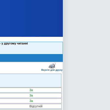
 у другому читанні
Версія для друку
За
За
За
Відсутній