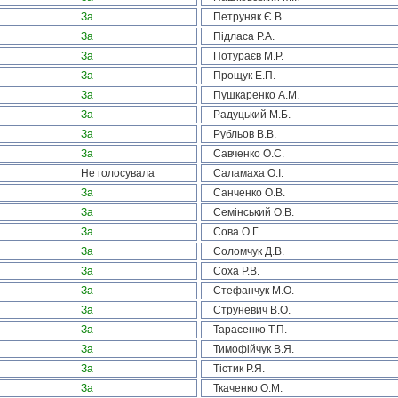
За
Петруняк Є.В.
За
Підласа Р.А.
За
Потураєв М.Р.
За
Прощук Е.П.
За
Пушкаренко А.М.
За
Радуцький М.Б.
За
Рубльов В.В.
За
Савченко О.С.
Не голосувала
Саламаха О.І.
За
Санченко О.В.
За
Семінський О.В.
За
Сова О.Г.
За
Соломчук Д.В.
За
Соха Р.В.
За
Стефанчук М.О.
За
Струневич В.О.
За
Тарасенко Т.П.
За
Тимофійчук В.Я.
За
Тістик Р.Я.
За
Ткаченко О.М.