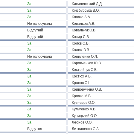
За
Кисилевський Д.Д.
За
Кінзбурська В.О.
За
Клочко А.А.
Не голосувала
Ковальов А.В.
Відсутній
Ковальчук О.В.
Відсутній
Козир С.В.
За
Колєв О.В.
За
Колюх В.В.
Не голосувала
Копиленко О.Л.
За
Корявченков Ю.В.
За
Кострійчук С.В.
За
Костюх А.В.
За
Красов О.І.
За
Криворучкіна О.В.
За
Крячко М.В.
За
Кузнєцов О.О.
За
Культенко А.В.
За
Куницький О.О.
За
Леонов О.О.
Відсутня
Литвиненко С.А.