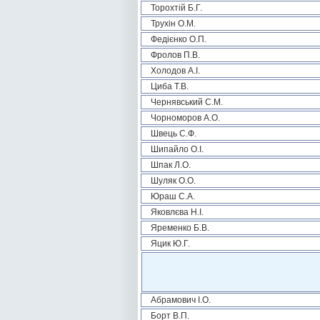
Торохтій Б.Г.
Трухін О.М.
Федієнко О.П.
Фролов П.В.
Холодов А.І.
Циба Т.В.
Чернявський С.М.
Чорноморов А.О.
Швець С.Ф.
Шипайло О.І.
Шпак Л.О.
Шуляк О.О.
Юраш С.А.
Яковлєва Н.І.
Яременко Б.В.
Яцик Ю.Г.
Абрамович І.О.
Борт В.П.