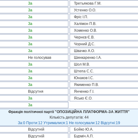
За
Третьякова Г.М.
За
Устенко О.О.
За
Фріс І.П.
За
Халімон П.В.
За
Хоменко О.В.
За
Чернєв Є.В.
За
Чорний Д.С.
За
Швачко А.О.
Не голосував
Шинкаренко І.А.
За
Шол М.В.
За
Штепа С.С.
За
Юнаков І.С.
За
Якименко П.В.
Відсутня
Янченко Г.І.
За
Ясько Є.О.
За
Фракція політичної партії "ОПОЗИЦІЙНА ПЛАТФОРМА-ЗА ЖИТТЯ"
Кількість депутатів: 44
За:0 Проти:12 Утрималися:1 Не голосували:12 Відсутні:19
Відсутній
Бойко Ю.А.
Відсутній
Бурміч А.П.