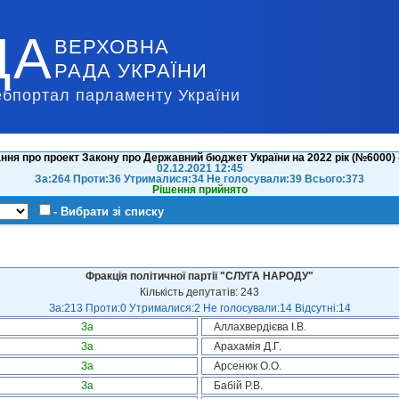
ДА
ВЕРХОВНА
РАДА УКРАЇНИ
ебпортал парламенту України
ння про проект Закону про Державний бюджет України на 2022 рік (№6000) -
02.12.2021 12:45
За:264 Проти:36 Утрималися:34 Не голосували:39 Всього:373
Рішення прийнято
- Вибрати зі списку
Фракція політичної партії "СЛУГА НАРОДУ"
Кількість депутатів: 243
За:213 Проти:0 Утрималися:2 Не голосували:14 Відсутні:14
За
Аллахвердієва І.В.
За
Арахамія Д.Г.
За
Арсенюк О.О.
За
Бабій Р.В.