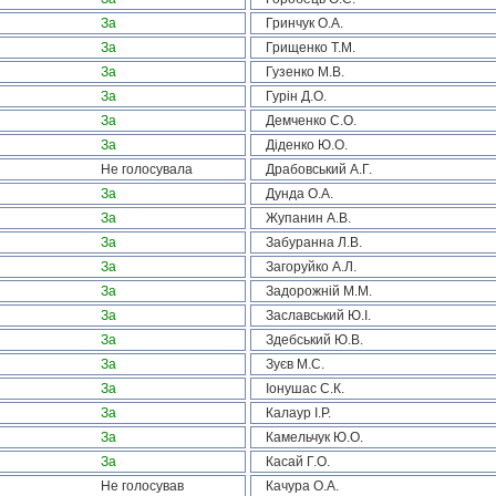
За
Гринчук О.А.
За
Грищенко Т.М.
За
Гузенко М.В.
За
Гурін Д.О.
За
Демченко С.О.
За
Діденко Ю.О.
Не голосувала
Драбовський А.Г.
За
Дунда О.А.
За
Жупанин А.В.
За
Забуранна Л.В.
За
Загоруйко А.Л.
За
Задорожній М.М.
За
Заславський Ю.І.
За
Здебський Ю.В.
За
Зуєв М.С.
За
Іонушас С.К.
За
Калаур І.Р.
За
Камельчук Ю.О.
За
Касай Г.О.
Не голосував
Качура О.А.