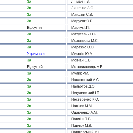
За
Лічман Г.В.
За
Ляшенко А.О.
За
Мандзій С.В.
За
Марусяк О.Р.
Відсутня
Марчук І.П.
За
Матусевич О.Б.
За
Мезенцева М.С.
За
Мережко О.О.
Утримався
Мисягін Ю.М.
За
Мовчан О.В.
Відсутній
Мотовиловець А.В.
За
Мулик Р.М.
За
Нагаєвський А.С.
За
Нальотов Д.О.
За
Негулевський І.П.
За
Нестеренко К.О.
За
Новіков М.М.
За
Одарченко А.М.
За
Павліш П.В.
За
Павлюк М.В.
За
Пашковський М.І.