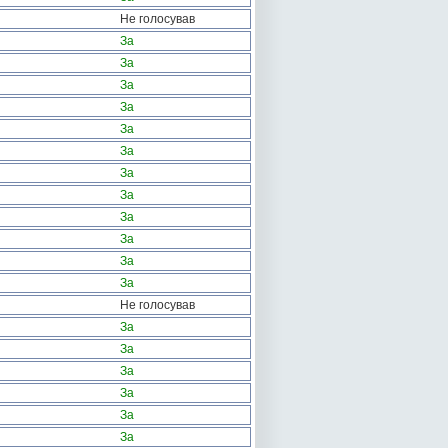
Не голосував
За
За
За
За
За
За
За
За
За
За
За
За
Не голосував
За
За
За
За
За
За