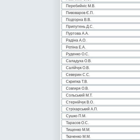
Перебийніс М.В.
Пивоваров Є.П.
Подгорна В.В.
Припутень Д.С.
Пуртова А.А.
Радіна А.О.
Рєпіна Е.А.
Руденко О.С.
Саладуха О.В.
Салійчук О.В.
Северин С.С.
Скрипка Т.В.
Совгиря О.В.
Сольський М.Т.
Стернійчук В.О.
Стріхарський А.П.
Сушко П.М.
Тарасов О.С.
Тищенко М.М.
Ткаченко М.М.