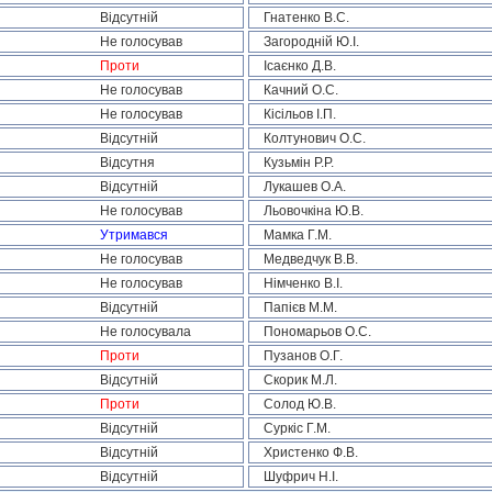
Відсутній
Гнатенко В.С.
Не голосував
Загородній Ю.І.
Проти
Ісаєнко Д.В.
Не голосував
Качний О.С.
Не голосував
Кісільов І.П.
Відсутній
Колтунович О.С.
Відсутня
Кузьмін Р.Р.
Відсутній
Лукашев О.А.
Не голосував
Льовочкіна Ю.В.
Утримався
Мамка Г.М.
Не голосував
Медведчук В.В.
Не голосував
Німченко В.І.
Відсутній
Папієв М.М.
Не голосувала
Пономарьов О.С.
Проти
Пузанов О.Г.
Відсутній
Скорик М.Л.
Проти
Солод Ю.В.
Відсутній
Суркіс Г.М.
Відсутній
Христенко Ф.В.
Відсутній
Шуфрич Н.І.