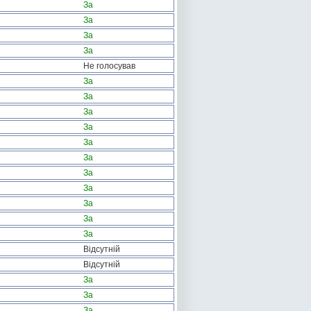
За
За
За
За
Не голосував
За
За
За
За
За
За
За
За
За
За
За
Відсутній
Відсутній
За
За
За