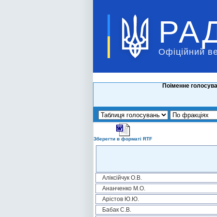
РА
Офіційний в
Поіменне голосува
Зберегти в форматі RTF
Аліксійчук О.В.
Ананченко М.О.
Арістов Ю.Ю.
Бабак С.В.