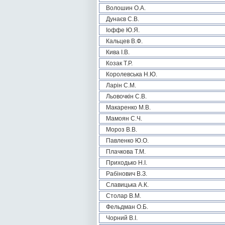
Волошин О.А.
Дунаєв С.В.
Іоффе Ю.Я.
Кальцев В.Ф.
Кива І.В.
Козак Т.Р.
Королевська Н.Ю.
Ларін С.М.
Льовочкін С.В.
Макаренко М.В.
Мамоян С.Ч.
Мороз В.В.
Павленко Ю.О.
Плачкова Т.М.
Приходько Н.І.
Рабінович В.З.
Славицька А.К.
Столар В.М.
Фельдман О.Б.
Чорний В.І.