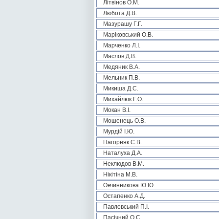
Літвінов О.М.
Любота Д.В.
Мазурашу Г.Г.
Маріковський О.В.
Марченко Л.І.
Маслов Д.В.
Медяник В.А.
Мельник П.В.
Микиша Д.С.
Михайлюк Г.О.
Мокан В.І.
Мошенець О.В.
Мурдій І.Ю.
Нагорняк С.В.
Наталуха Д.А.
Неклюдов В.М.
Нікітіна М.В.
Овчинникова Ю.Ю.
Остапенко А.Д.
Павловський П.І.
Пасічний О.С.