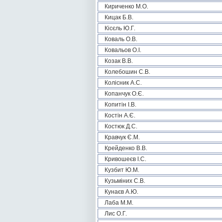
Кириченко М.О.
Кицак Б.В.
Кісєль Ю.Г.
Коваль О.В.
Ковальов О.І.
Козак В.В.
Колебошин С.В.
Колісник А.С.
Копанчук О.Є.
Копитін І.В.
Костін А.Є.
Костюк Д.С.
Кравчук Є.М.
Крейденко В.В.
Кривошеєв І.С.
Кузбит Ю.М.
Кузьміних С.В.
Кунаєв А.Ю.
Лаба М.М.
Лис О.Г.