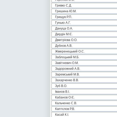
Гривко С.Д.
Гришина Ю.М.
Грищук Р.П.
Гунько А.Г.
Дануца О.А.
Дирдін М.Є.
Дмитрієва О.О.
Дубнов А.В.
Жмеренецький О.С.
Заблоцький М.Б.
Завітневич О.М.
Задорожний А.В.
Заремський М.В.
Захарченко В.В.
Зуб В.О.
Іванов В.І.
Кабанов О.Є.
Кальченко С.В.
Каптєлов Р.В.
Касай К.І.