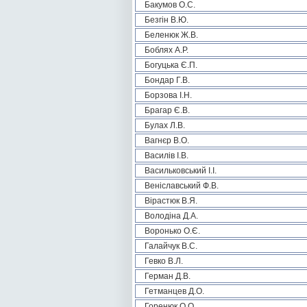
Бакумов О.С.
Безгін В.Ю.
Беленюк Ж.В.
Боблях А.Р.
Богуцька Є.П.
Бондар Г.В.
Борзова І.Н.
Брагар Є.В.
Булах Л.В.
Вагнєр В.О.
Василів І.В.
Васильковський І.І.
Веніславський Ф.В.
Вірастюк В.Я.
Володіна Д.А.
Воронько О.Є.
Галайчук В.С.
Гевко В.Л.
Герман Д.В.
Гетманцев Д.О.
Горенюк О.О.