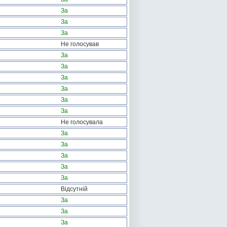
За
За
За
Не голосував
За
За
За
За
За
За
Не голосувала
За
За
За
За
За
Відсутній
За
За
За