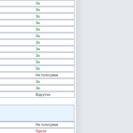
За
За
За
За
За
За
За
За
За
За
За
Не голосував
За
За
Відсутня
Не голосував
Проти