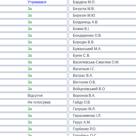
Утримався
Бардіна М.О.
За
Безугла М.В.
За
Березін М.Ю.
За
Богданець А.В.
За
Божик В.І.
За
Бондаренко О.В.
За
Бородін В.В.
За
Бужанський М.А.
За
Бунін С.В.
За
Василевська-Смаглюк О.М.
За
Васильєв І.С.
За
Ватрас В.А.
За
Вінтоняк О.В.
За
Войцехівський В.О.
Відсутня
Воронов В.А.
Не голосував
Гайду О.В.
За
Галушко М.Л.
За
Герасименко І.Л.
За
Герус А.М.
За
Горбенко Р.О.
За
Горобець О.С.