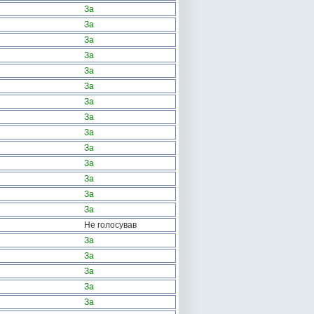
За
За
За
За
За
За
За
За
За
За
За
За
За
За
Не голосував
За
За
За
За
За