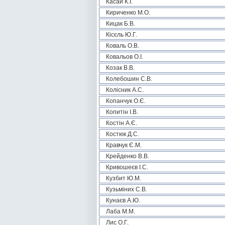
Касай К.І.
Кириченко М.О.
Кицак Б.В.
Кісєль Ю.Г.
Коваль О.В.
Ковальов О.І.
Козак В.В.
Колебошин С.В.
Колісник А.С.
Копанчук О.Є.
Копитін І.В.
Костін А.Є.
Костюк Д.С.
Кравчук Є.М.
Крейденко В.В.
Кривошеєв І.С.
Кузбит Ю.М.
Кузьміних С.В.
Кунаєв А.Ю.
Лаба М.М.
Лис О.Г.