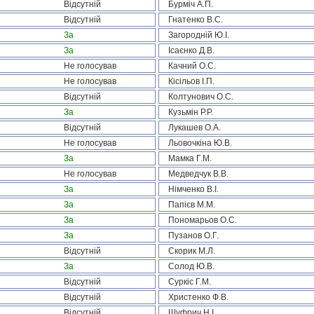
Відсутній
Бурміч А.П.
Відсутній
Гнатенко В.С.
За
Загородній Ю.І.
За
Ісаєнко Д.В.
Не голосував
Качний О.С.
Не голосував
Кісільов І.П.
Відсутній
Колтунович О.С.
За
Кузьмін Р.Р.
Відсутній
Лукашев О.А.
Не голосував
Льовочкіна Ю.В.
За
Мамка Г.М.
Не голосував
Медведчук В.В.
За
Німченко В.І.
За
Папієв М.М.
За
Пономарьов О.С.
За
Пузанов О.Г.
Відсутній
Скорик М.Л.
За
Солод Ю.В.
Відсутній
Суркіс Г.М.
Відсутній
Христенко Ф.В.
Відсутній
Шуфрич Н.І.