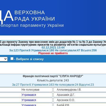
ДА
ВЕРХОВНА
РАДА УКРАЇНИ
ебпортал парламенту України
 до проекту Закону про внесення змін до додатків № 1 та № 3 до Закону У
еалізації інфраструктурних проєктів та розвитку об'єктів соціально-культур
02.12.2021 13:44
За:123 Проти:6 Утрималися:180 Не голосували:47 Всього:356
Рішення не прийнято
- Вибрати зі списку
Фракція політичної партії "СЛУГА НАРОДУ"
Кількість депутатів: 243
За:27 Проти:6 Утрималися:163 Не голосували:24 Відсутні:23
Не голосував
Аллахвердієва І.В.
Утримався
Арахамія Д.Г.
Утримався
Арсенюк О.О.
Утримався
Бабій Р.В.