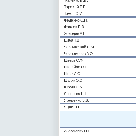
Ткаченко М.М.
Торохтій Б.Г.
Трухін О.М.
Федієнко О.П.
Фролов П.В.
Холодов А.І.
Циба Т.В.
Чернявський С.М.
Чорноморов А.О.
Швець С.Ф.
Шипайло О.І.
Шпак Л.О.
Шуляк О.О.
Юраш С.А.
Яковлєва Н.І.
Яременко Б.В.
Яцик Ю.Г.
Абрамович І.О.