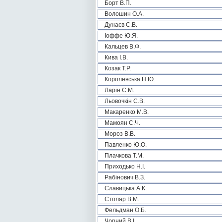
Борт В.П.
Волошин О.А.
Дунаєв С.В.
Іоффе Ю.Я.
Кальцев В.Ф.
Кива І.В.
Козак Т.Р.
Королевська Н.Ю.
Ларін С.М.
Льовочкін С.В.
Макаренко М.В.
Мамоян С.Ч.
Мороз В.В.
Павленко Ю.О.
Плачкова Т.М.
Приходько Н.І.
Рабінович В.З.
Славицька А.К.
Столар В.М.
Фельдман О.Б.
Чорний В.І.