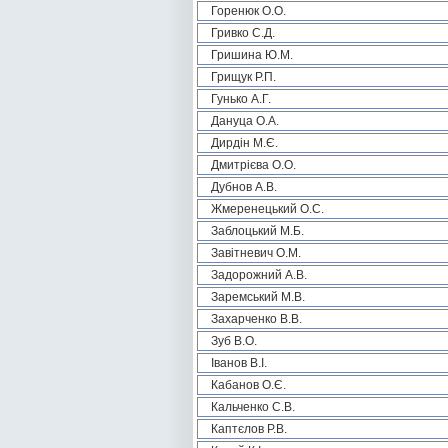
Горенюк О.О.
Гривко С.Д.
Гришина Ю.М.
Грищук Р.П.
Гунько А.Г.
Дануца О.А.
Дирдін М.Є.
Дмитрієва О.О.
Дубнов А.В.
Жмеренецький О.С.
Заблоцький М.Б.
Завітневич О.М.
Задорожний А.В.
Заремський М.В.
Захарченко В.В.
Зуб В.О.
Іванов В.І.
Кабанов О.Є.
Кальченко С.В.
Каптєлов Р.В.