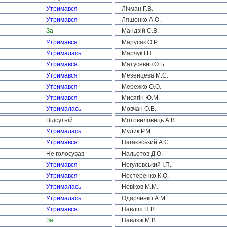
Утримався
Лічман Г.В.
Утримався
Ляшенко А.О.
За
Мандзій С.В.
Утримався
Марусяк О.Р.
Утрималась
Марчук І.П.
Утримався
Матусевич О.Б.
Утримався
Мезенцева М.С.
Утримався
Мережко О.О.
Утримався
Мисягін Ю.М.
Утрималась
Мовчан О.В.
Відсутній
Мотовиловець А.В.
Утрималась
Мулик Р.М.
Утримався
Нагаєвський А.С.
Не голосував
Нальотов Д.О.
Утримався
Негулевський І.П.
Утримався
Нестеренко К.О.
Утрималась
Новіков М.М.
Утрималась
Одарченко А.М.
Утримався
Павліш П.В.
За
Павлюк М.В.