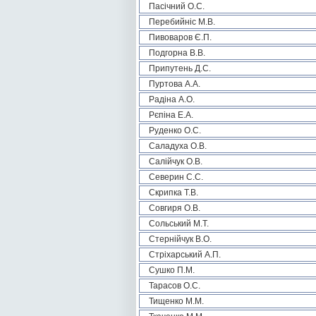
Пасічний О.С.
Перебийніс М.В.
Пивоваров Є.П.
Подгорна В.В.
Припутень Д.С.
Пуртова А.А.
Радіна А.О.
Рєпіна Е.А.
Руденко О.С.
Саладуха О.В.
Салійчук О.В.
Северин С.С.
Скрипка Т.В.
Совгиря О.В.
Сольський М.Т.
Стернійчук В.О.
Стріхарський А.П.
Сушко П.М.
Тарасов О.С.
Тищенко М.М.