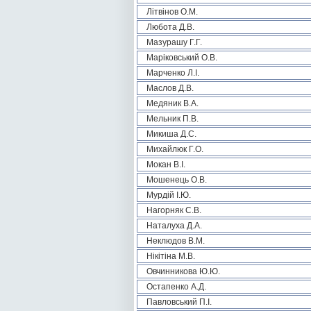
Літвінов О.М.
Любота Д.В.
Мазурашу Г.Г.
Маріковський О.В.
Марченко Л.І.
Маслов Д.В.
Медяник В.А.
Мельник П.В.
Микиша Д.С.
Михайлюк Г.О.
Мокан В.І.
Мошенець О.В.
Мурдій І.Ю.
Нагорняк С.В.
Наталуха Д.А.
Неклюдов В.М.
Нікітіна М.В.
Овчинникова Ю.Ю.
Остапенко А.Д.
Павловський П.І.