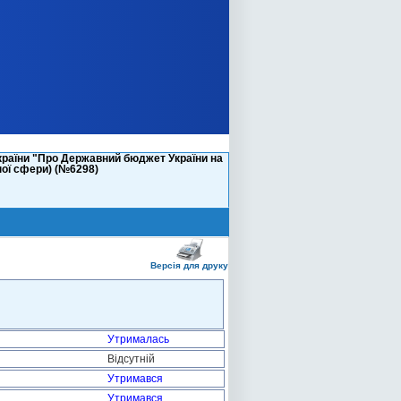
країни "Про Державний бюджет України на
ної сфери) (№6298)
Версія для друку
Утрималась
Відсутній
Утримався
Утримався