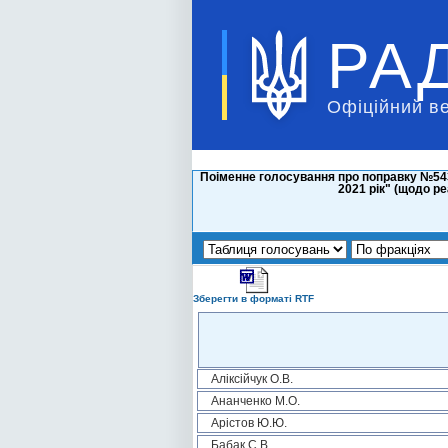
РА
Офіційний в
Поіменне голосування про поправку №543
2021 рік" (щодо р
Зберегти в форматі RTF
Аліксійчук О.В.
Ананченко М.О.
Арістов Ю.Ю.
Бабак С.В.