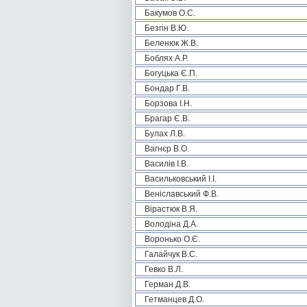
Бакумов О.С.
Безгін В.Ю.
Беленюк Ж.В.
Боблях А.Р.
Богуцька Є.П.
Бондар Г.В.
Борзова І.Н.
Брагар Є.В.
Булах Л.В.
Вагнєр В.О.
Василів І.В.
Васильковський І.І.
Веніславський Ф.В.
Вірастюк В.Я.
Володіна Д.А.
Воронько О.Є.
Галайчук В.С.
Гевко В.Л.
Герман Д.В.
Гетманцев Д.О.