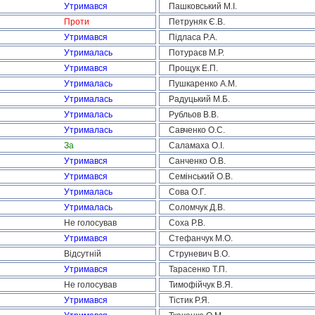
Утримався
Пашковський М.І.
Проти
Петруняк Є.В.
Утримався
Підласа Р.А.
Утрималась
Потураєв М.Р.
Утримався
Прощук Е.П.
Утрималась
Пушкаренко А.М.
Утрималась
Радуцький М.Б.
Утрималась
Рубльов В.В.
Утрималась
Савченко О.С.
За
Саламаха О.І.
Утримався
Санченко О.В.
Утримався
Семінський О.В.
Утрималась
Сова О.Г.
Утрималась
Соломчук Д.В.
Не голосував
Соха Р.В.
Утримався
Стефанчук М.О.
Відсутній
Струневич В.О.
Утримався
Тарасенко Т.П.
Не голосував
Тимофійчук В.Я.
Утримався
Тістик Р.Я.