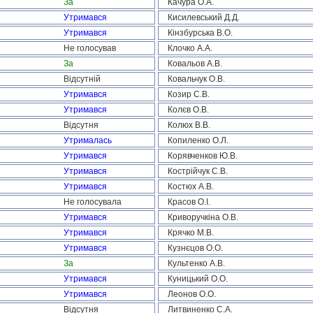
За
Качура О.А.
Утримався
Кисилевський Д.Д.
Утримався
Кінзбурська В.О.
Не голосував
Клочко А.А.
За
Ковальов А.В.
Відсутній
Ковальчук О.В.
Утримався
Козир С.В.
Утримався
Колєв О.В.
Відсутня
Колюх В.В.
Утрималась
Копиленко О.Л.
Утримався
Корявченков Ю.В.
Утримався
Кострійчук С.В.
Утримався
Костюх А.В.
Не голосувала
Красов О.І.
Утримався
Криворучкіна О.В.
Утримався
Крячко М.В.
Утримався
Кузнєцов О.О.
За
Культенко А.В.
Утримався
Куницький О.О.
Утримався
Леонов О.О.
Відсутня
Литвиненко С.А.