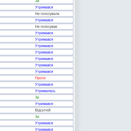
За
Утримався
Не голосувала
Утримався
Не голосував
Утримався
Утримався
Утримався
Утримався
Утримався
Утримався
Утримався
Проти
Утримався
Утрималась
За
Утримався
Відсутній
За
Утримався
Утримався