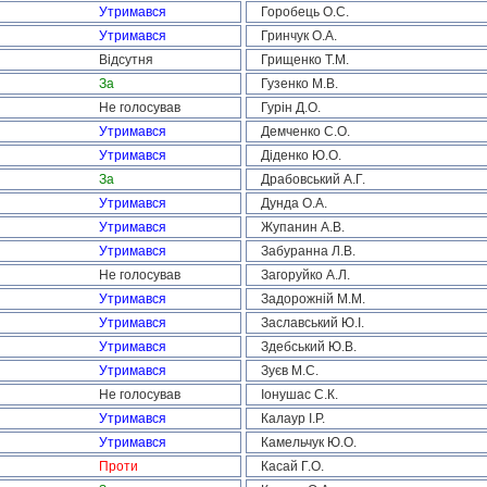
Утримався
Горобець О.С.
Утримався
Гринчук О.А.
Відсутня
Грищенко Т.М.
За
Гузенко М.В.
Не голосував
Гурін Д.О.
Утримався
Демченко С.О.
Утримався
Діденко Ю.О.
За
Драбовський А.Г.
Утримався
Дунда О.А.
Утримався
Жупанин А.В.
Утримався
Забуранна Л.В.
Не голосував
Загоруйко А.Л.
Утримався
Задорожній М.М.
Утримався
Заславський Ю.І.
Утримався
Здебський Ю.В.
Утримався
Зуєв М.С.
Не голосував
Іонушас С.К.
Утримався
Калаур І.Р.
Утримався
Камельчук Ю.О.
Проти
Касай Г.О.