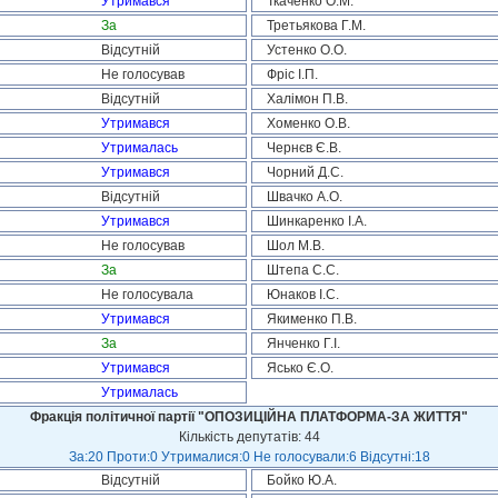
Утримався
Ткаченко О.М.
За
Третьякова Г.М.
Відсутній
Устенко О.О.
Не голосував
Фріс І.П.
Відсутній
Халімон П.В.
Утримався
Хоменко О.В.
Утрималась
Чернєв Є.В.
Утримався
Чорний Д.С.
Відсутній
Швачко А.О.
Утримався
Шинкаренко І.А.
Не голосував
Шол М.В.
За
Штепа С.С.
Не голосувала
Юнаков І.С.
Утримався
Якименко П.В.
За
Янченко Г.І.
Утримався
Ясько Є.О.
Утрималась
Фракція політичної партії "ОПОЗИЦІЙНА ПЛАТФОРМА-ЗА ЖИТТЯ"
Кількість депутатів: 44
За:20 Проти:0 Утрималися:0 Не голосували:6 Відсутні:18
Відсутній
Бойко Ю.А.