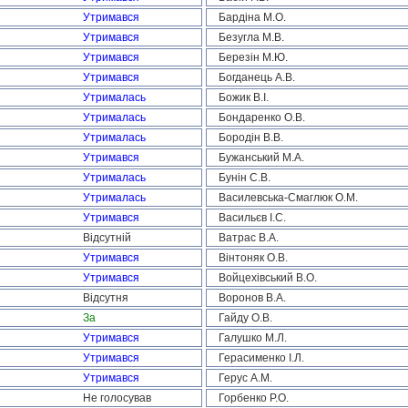
Утримався
Бардіна М.О.
Утримався
Безугла М.В.
Утримався
Березін М.Ю.
Утримався
Богданець А.В.
Утрималась
Божик В.І.
Утрималась
Бондаренко О.В.
Утрималась
Бородін В.В.
Утримався
Бужанський М.А.
Утрималась
Бунін С.В.
Утрималась
Василевська-Смаглюк О.М.
Утримався
Васильєв І.С.
Відсутній
Ватрас В.А.
Утримався
Вінтоняк О.В.
Утримався
Войцехівський В.О.
Відсутня
Воронов В.А.
За
Гайду О.В.
Утримався
Галушко М.Л.
Утримався
Герасименко І.Л.
Утримався
Герус А.М.
Не голосував
Горбенко Р.О.