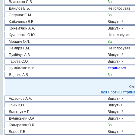
Власенко С.В.
За
Данілов В.Б.
Не голосував
Євтушок С.М.
За
Кабаченко В.В.
Відсутній
Кожем’якін А.А.
Відсутній
Кучеренко О.Ю.
Не голосував
Мейдич О.Л.
За
Немиря Г.М.
Не голосував
Пузійчук А.В.
Відсутній
Тарута С.О.
Відсутній
Цимбалюк М.М.
Утримався
Яценко А.В.
За
Кіл
За:8 Проти:0 Утрима
Аксьонов А.А.
Відсутній
Гриб В.О.
Відсутня
Дмитрук А.Г.
Відсутній
Дубінський О.А.
Відсутній
Кондратюк О.К.
За
Лерос Г.Б.
Відсутній