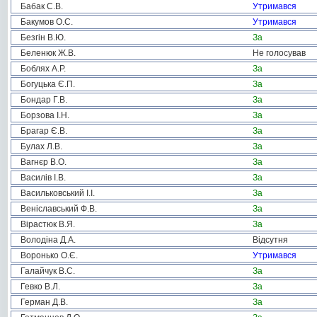
Бабак С.В.
Утримався
Бакумов О.С.
Утримався
Безгін В.Ю.
За
Беленюк Ж.В.
Не голосував
Боблях А.Р.
За
Богуцька Є.П.
За
Бондар Г.В.
За
Борзова І.Н.
За
Брагар Є.В.
За
Булах Л.В.
За
Вагнєр В.О.
За
Василів І.В.
За
Васильковський І.І.
За
Веніславський Ф.В.
За
Вірастюк В.Я.
За
Володіна Д.А.
Відсутня
Воронько О.Є.
Утримався
Галайчук В.С.
За
Гевко В.Л.
За
Герман Д.В.
За