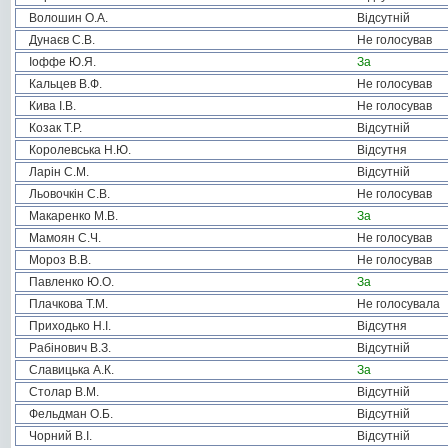
Волошин О.А.
Відсутній
Дунаєв С.В.
Не голосував
Іоффе Ю.Я.
За
Кальцев В.Ф.
Не голосував
Кива І.В.
Не голосував
Козак Т.Р.
Відсутній
Королевська Н.Ю.
Відсутня
Ларін С.М.
Відсутній
Льовочкін С.В.
Не голосував
Макаренко М.В.
За
Мамоян С.Ч.
Не голосував
Мороз В.В.
Не голосував
Павленко Ю.О.
За
Плачкова Т.М.
Не голосувала
Приходько Н.І.
Відсутня
Рабінович В.З.
Відсутній
Славицька А.К.
За
Столар В.М.
Відсутній
Фельдман О.Б.
Відсутній
Чорний В.І.
Відсутній