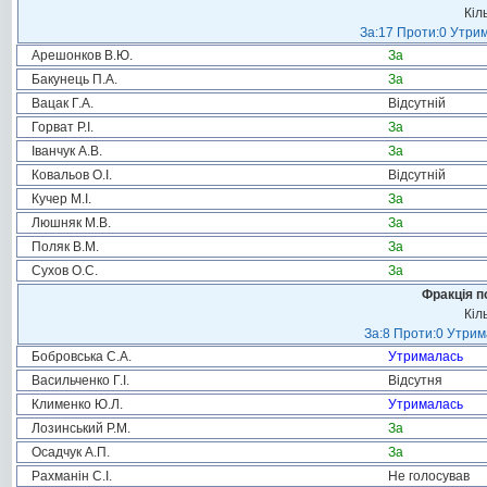
Кіл
За:17 Проти:0 Утрим
Арешонков В.Ю.
За
Бакунець П.А.
За
Вацак Г.А.
Відсутній
Горват Р.І.
За
Іванчук А.В.
За
Ковальов О.І.
Відсутній
Кучер М.І.
За
Люшняк М.В.
За
Поляк В.М.
За
Сухов О.С.
За
Фракція п
Кіл
За:8 Проти:0 Утрим
Бобровська С.А.
Утрималась
Васильченко Г.І.
Відсутня
Клименко Ю.Л.
Утрималась
Лозинський Р.М.
За
Осадчук А.П.
За
Рахманін С.І.
Не голосував