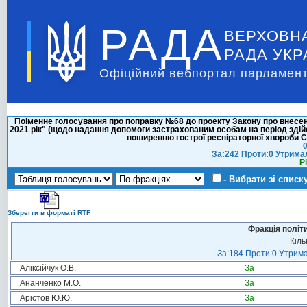
РАДА
ВЕРХОВН
РАДА УКР
Офіційний вебпортал парламент
Поіменне голосування про поправку №68 до проекту Закону про внесен
2021 рік" (щодо надання допомоги застрахованим особам на період зді
поширенню гострої респіраторної хвороби 
0
За:242 Проти:0 Утрима
Р
- Вибрати зі списк
Зберегти в форматі RTF
Фракція політ
Кіль
За:184 Проти:0 Утрима
Аліксійчук О.В.
За
Ананченко М.О.
За
Арістов Ю.Ю.
За