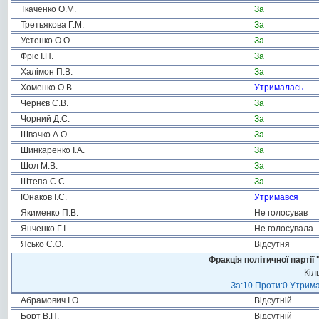
Ткаченко О.М.
За
Третьякова Г.М.
За
Устенко О.О.
За
Фріс І.П.
За
Халімон П.В.
За
Хоменко О.В.
Утрималась
Чернєв Є.В.
За
Чорний Д.С.
За
Швачко А.О.
За
Шинкаренко І.А.
За
Шол М.В.
За
Штепа С.С.
За
Юнаков І.С.
Утримався
Якименко П.В.
Не голосував
Янченко Г.І.
Не голосувала
Ясько Є.О.
Відсутня
Фракція політичної пар
Кіл
За:10 Проти:0 Утрима
Абрамович І.О.
Відсутній
Борт В.П.
Відсутній