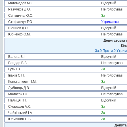
Магомедов М.С.
Відсутній
Разумков Д.О.
Не голосував
Світлична Ю.О.
За
Стефанчук Р.О.
Утримався
Шенцев Д.О.
Відсутній
Юрченко О.М.
Не голосував
Депутатська 
Кіл
За:9 Проти:0 Утрим
Балога В.І.
Відсутній
Бондар В.В.
Не голосував
Гузь І.В.
За
Івахів С.П.
Не голосував
Констанкевич І.М.
За
Лубінець Д.В.
Відсутній
Молоток І.Ф.
Не голосував
Палиця І.П.
Відсутній
Скороход А.К.
За
Чайківський І.А.
За
Юрчишин П.В.
За
Депута