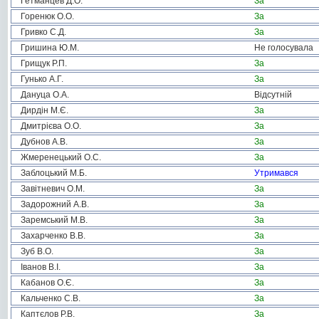
Гетманцев Д.О.
За
Горенюк О.О.
За
Гривко С.Д.
За
Гришина Ю.М.
Не голосувала
Грищук Р.П.
За
Гунько А.Г.
За
Дануца О.А.
Відсутній
Дирдін М.Є.
За
Дмитрієва О.О.
За
Дубнов А.В.
За
Жмеренецький О.С.
За
Заблоцький М.Б.
Утримався
Завітневич О.М.
За
Задорожний А.В.
За
Заремський М.В.
За
Захарченко В.В.
За
Зуб В.О.
За
Іванов В.І.
За
Кабанов О.Є.
За
Кальченко С.В.
За
Каптєлов Р.В.
За