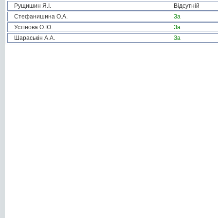
Рущишин Я.І.
Відсутній
Стефанишина О.А.
За
Устінова О.Ю.
За
Шараськін А.А.
За