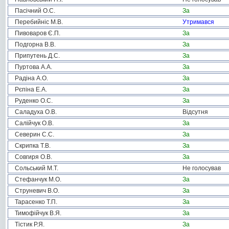
Пасічний О.С.
За
Перебийніс М.В.
Утримався
Пивоваров Є.П.
За
Подгорна В.В.
За
Припутень Д.С.
За
Пуртова А.А.
За
Радіна А.О.
За
Рєпіна Е.А.
За
Руденко О.С.
За
Саладуха О.В.
Відсутня
Салійчук О.В.
За
Северин С.С.
За
Скрипка Т.В.
За
Совгиря О.В.
За
Сольський М.Т.
Не голосував
Стефанчук М.О.
За
Струневич В.О.
За
Тарасенко Т.П.
За
Тимофійчук В.Я.
За
Тістик Р.Я.
За