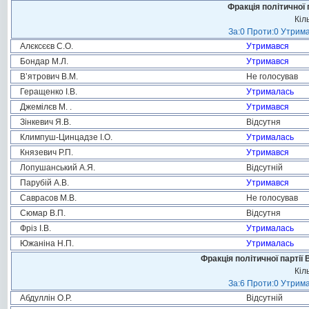
Фракція політичної 
Кіл
За:0 Проти:0 Утрима
Алєксєєв С.О.
Утримався
Бондар М.Л.
Утримався
В’ятрович В.М.
Не голосував
Геращенко І.В.
Утрималась
Джемілєв М. .
Утримався
Зінкевич Я.В.
Відсутня
Климпуш-Цинцадзе І.О.
Утрималась
Князевич Р.П.
Утримався
Лопушанський А.Я.
Відсутній
Парубій А.В.
Утримався
Саврасов М.В.
Не голосував
Сюмар В.П.
Відсутня
Фріз І.В.
Утрималась
Южаніна Н.П.
Утрималась
Фракція політичної партії
Кіл
За:6 Проти:0 Утрима
Абдуллін О.Р.
Відсутній