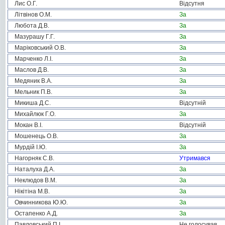
Лис О.Г.
Відсутня
Літвінов О.М.
За
Любота Д.В.
За
Мазурашу Г.Г.
За
Маріковський О.В.
За
Марченко Л.І.
За
Маслов Д.В.
За
Медяник В.А.
За
Мельник П.В.
За
Микиша Д.С.
Відсутній
Михайлюк Г.О.
За
Мокан В.І.
Відсутній
Мошенець О.В.
За
Мурдій І.Ю.
За
Нагорняк С.В.
Утримався
Наталуха Д.А.
За
Неклюдов В.М.
За
Нікітіна М.В.
За
Овчинникова Ю.Ю.
За
Остапенко А.Д.
За
Павловський П.І.
Не голосував