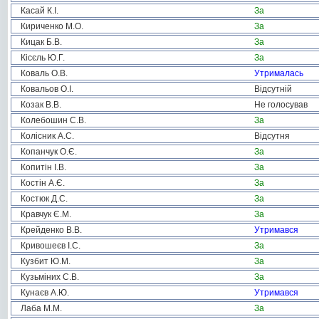
Касай К.І.
За
Кириченко М.О.
За
Кицак Б.В.
За
Кісєль Ю.Г.
За
Коваль О.В.
Утрималась
Ковальов О.І.
Відсутній
Козак В.В.
Не голосував
Колебошин С.В.
За
Колісник А.С.
Відсутня
Копанчук О.Є.
За
Копитін І.В.
За
Костін А.Є.
За
Костюк Д.С.
За
Кравчук Є.М.
За
Крейденко В.В.
Утримався
Кривошеєв І.С.
За
Кузбит Ю.М.
За
Кузьміних С.В.
За
Кунаєв А.Ю.
Утримався
Лаба М.М.
За