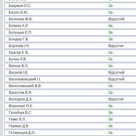
Бакумов О.С.
За
Безгін В.Ю.
За
Беленюк Ж.В.
Відсутній
Боблях А.Р.
За
Богуцька Є.П.
За
Бондар Г.В.
За
Борзова І.Н.
Відсутня
Брагар Є.В.
За
Булах Л.В.
За
Вагнєр В.О.
За
Василів І.В.
Відсутній
Васильковський І.І.
Відсутній
Веніславський Ф.В.
За
Вірастюк В.Я.
За
Володіна Д.А.
Відсутня
Воронько О.Є.
За
Галайчук В.С.
За
Гевко В.Л.
За
Герман Д.В.
За
Гетманцев Д.О.
За