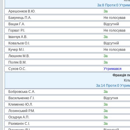
Кіл
За:8 Проти:0 Утрим
Арешонков В.Ю.
За
Бакунець П.А.
Не голосував
Вацак Г.А.
Відсутній
Горват Р.І.
Не голосував
Іванчук А.В.
За
Ковальов О.І.
Відсутній
Кучер М.І.
Не голосував
Люшняк М.В.
За
Поляк В.М.
За
Сухов О.С.
Утримався
Фракція п
Кіл
За:14 Проти:0 Утрим
Бобровська С.А.
За
Васильченко Г.І.
Відсутня
Клименко Ю.Л.
За
Лозинський Р.М.
За
Осадчук А.П.
За
Рахманін С.І.
За