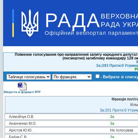
РАДА
ВЕРХОВН
РАДА УКР
Офіційний вебпортал парламент
Поіменне голосування про направлення запиту народного депутат
(посмертно) загиблому командиру 128 о
0
За:293 Проти:0 Утрима
Р
- Вибрати зі списк
Зберегти в форматі RTF
Фракція політ
Кіль
За:201 Проти:0 Утрим
Аліксійчук О.В.
За
Ананченко М.О.
За
Арістов Ю.Ю.
Не голосував
Бабак С.В.
За