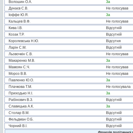
Волошин О.А.
За
Дунаєв С.В.
Не голосував
Іоффе Ю.Я.
За
Кальцев В.Ф.
Не голосував
Кива І.В.
Відсутній
Козак Т.Р.
Відсутній
Королевська Н.Ю.
Відсутня
Ларін С.М.
Відсутній
Льовочкін С.В.
Не голосував
Макаренко М.В.
За
Мамоян С.Ч.
Не голосував
Мороз В.В.
Не голосував
Павленко Ю.О.
За
Плачкова Т.М.
Не голосувала
Приходько Н.І.
За
Рабінович В.З.
Відсутній
Славицька А.К.
За
Столар В.М.
Відсутній
Фельдман О.Б.
Відсутній
Чорний В.І.
Відсутній
Фракція політичної 