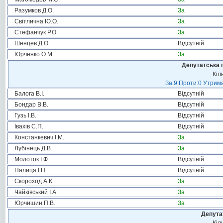
Разумков Д.О.
За
Світлична Ю.О.
За
Стефанчук Р.О.
За
Шенцев Д.О.
Відсутній
Юрченко О.М.
За
Депутатська 
Кіл
За:9 Проти:0 Утрима
Балога В.І.
Відсутній
Бондар В.В.
Відсутній
Гузь І.В.
Відсутній
Івахів С.П.
Відсутній
Констанкевич І.М.
За
Лубінець Д.В.
За
Молоток І.Ф.
Відсутній
Палиця І.П.
Відсутній
Скороход А.К.
За
Чайківський І.А.
За
Юрчишин П.В.
За
Депута