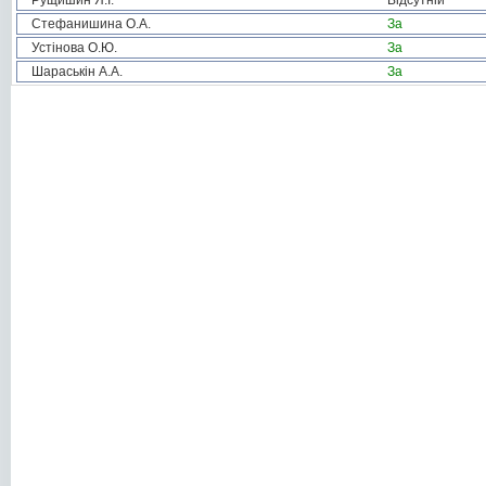
Рущишин Я.І.
Відсутній
Стефанишина О.А.
За
Устінова О.Ю.
За
Шараськін А.А.
За