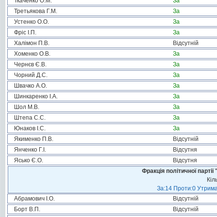
Ткаченко О.М.
За
Третьякова Г.М.
За
Устенко О.О.
За
Фріс І.П.
За
Халімон П.В.
Відсутній
Хоменко О.В.
За
Чернєв Є.В.
За
Чорний Д.С.
За
Швачко А.О.
За
Шинкаренко І.А.
За
Шол М.В.
За
Штепа С.С.
За
Юнаков І.С.
За
Якименко П.В.
Відсутній
Янченко Г.І.
Відсутня
Ясько Є.О.
Відсутня
Фракція політичної пар
Кіл
За:14 Проти:0 Утрима
Абрамович І.О.
Відсутній
Борт В.П.
Відсутній