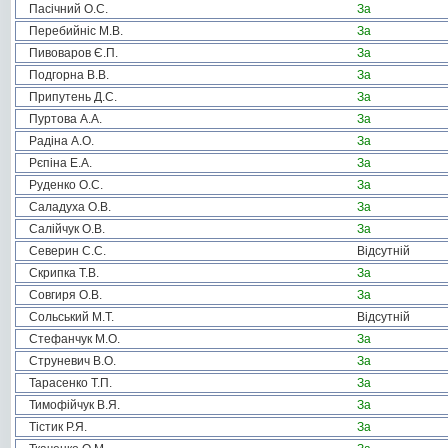
Пасічний О.С.
За
Перебийніс М.В.
За
Пивоваров Є.П.
За
Подгорна В.В.
За
Припутень Д.С.
За
Пуртова А.А.
За
Радіна А.О.
За
Рєпіна Е.А.
За
Руденко О.С.
За
Саладуха О.В.
За
Салійчук О.В.
За
Северин С.С.
Відсутній
Скрипка Т.В.
За
Совгиря О.В.
За
Сольський М.Т.
Відсутній
Стефанчук М.О.
За
Струневич В.О.
За
Тарасенко Т.П.
За
Тимофійчук В.Я.
За
Тістик Р.Я.
За