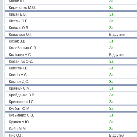
Касай К.І.
За
Кириченко М.О.
За
Кицак Б.В.
За
Кісєль Ю.Г.
За
Коваль О.В.
За
Ковальов О.І.
Відсутній
Козак В.В.
За
Колебошин С.В.
За
Колісник А.С.
Відсутня
Копанчук О.Є.
За
Копитін І.В.
За
Костін А.Є.
За
Костюк Д.С.
За
Кравчук Є.М.
За
Крейденко В.В.
За
Кривошеєв І.С.
За
Кузбит Ю.М.
За
Кузьміних С.В.
За
Кунаєв А.Ю.
За
Лаба М.М.
За
Лис О.Г.
Відсутня