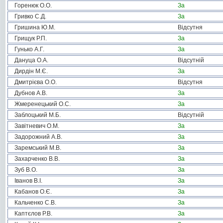
Горенюк О.О.
За
Гривко С.Д.
За
Гришина Ю.М.
Відсутня
Грищук Р.П.
За
Гунько А.Г.
За
Дануца О.А.
Відсутній
Дирдін М.Є.
За
Дмитрієва О.О.
Відсутня
Дубнов А.В.
За
Жмеренецький О.С.
За
Заблоцький М.Б.
Відсутній
Завітневич О.М.
За
Задорожний А.В.
За
Заремський М.В.
За
Захарченко В.В.
За
Зуб В.О.
За
Іванов В.І.
За
Кабанов О.Є.
За
Кальченко С.В.
За
Каптєлов Р.В.
За