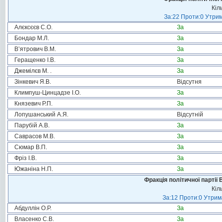
Кіл
За:22 Проти:0 Утрим
Алєксєєв С.О.
За
Бондар М.Л.
За
В’ятрович В.М.
За
Геращенко І.В.
За
Джемілєв М. .
За
Зінкевич Я.В.
Відсутня
Климпуш-Цинцадзе І.О.
За
Князевич Р.П.
За
Лопушанський А.Я.
Відсутній
Парубій А.В.
За
Саврасов М.В.
За
Сюмар В.П.
За
Фріз І.В.
За
Южаніна Н.П.
За
Фракція політичної партії
Кіл
За:12 Проти:0 Утрима
Абдуллін О.Р.
За
Власенко С.В.
За