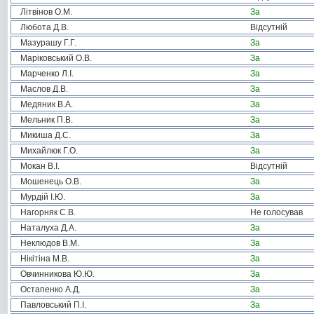
Літвінов О.М.
За
Любота Д.В.
Відсутній
Мазурашу Г.Г.
За
Маріковський О.В.
За
Марченко Л.І.
За
Маслов Д.В.
За
Медяник В.А.
За
Мельник П.В.
За
Микиша Д.С.
За
Михайлюк Г.О.
За
Мокан В.І.
Відсутній
Мошенець О.В.
За
Мурдій І.Ю.
За
Нагорняк С.В.
Не голосував
Наталуха Д.А.
За
Неклюдов В.М.
За
Нікітіна М.В.
За
Овчинникова Ю.Ю.
За
Остапенко А.Д.
За
Павловський П.І.
За