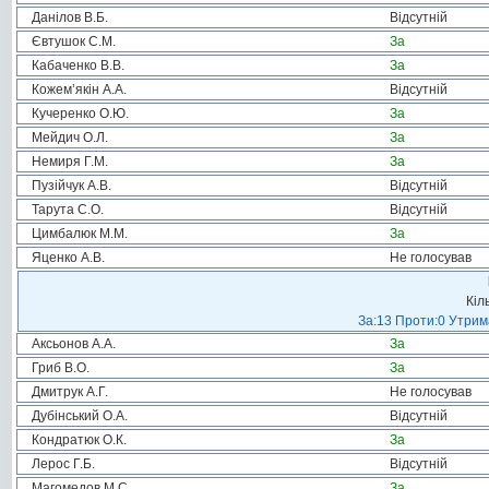
Данілов В.Б.
Відсутній
Євтушок С.М.
За
Кабаченко В.В.
За
Кожем’якін А.А.
Відсутній
Кучеренко О.Ю.
За
Мейдич О.Л.
За
Немиря Г.М.
За
Пузійчук А.В.
Відсутній
Тарута С.О.
Відсутній
Цимбалюк М.М.
За
Яценко А.В.
Не голосував
Кіл
За:13 Проти:0 Утрима
Аксьонов А.А.
За
Гриб В.О.
За
Дмитрук А.Г.
Не голосував
Дубінський О.А.
Відсутній
Кондратюк О.К.
За
Лерос Г.Б.
Відсутній
Магомедов М.С.
За