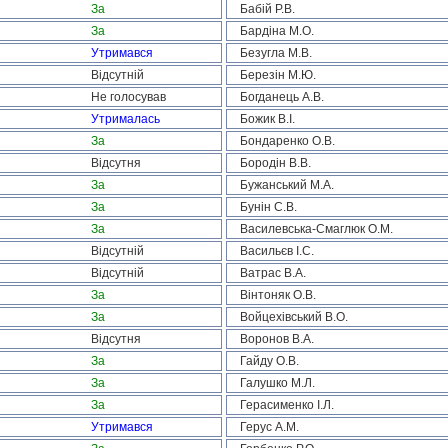
За
Бабій Р.В.
За
Бардіна М.О.
Утримався
Безугла М.В.
Відсутній
Березін М.Ю.
Не голосував
Богданець А.В.
Утрималась
Божик В.І.
За
Бондаренко О.В.
Відсутня
Бородін В.В.
За
Бужанський М.А.
За
Бунін С.В.
За
Василевська-Смаглюк О.М.
Відсутній
Васильєв І.С.
Відсутній
Ватрас В.А.
За
Вінтоняк О.В.
За
Войцехівський В.О.
Відсутня
Воронов В.А.
За
Гайду О.В.
За
Галушко М.Л.
За
Герасименко І.Л.
Утримався
Герус А.М.