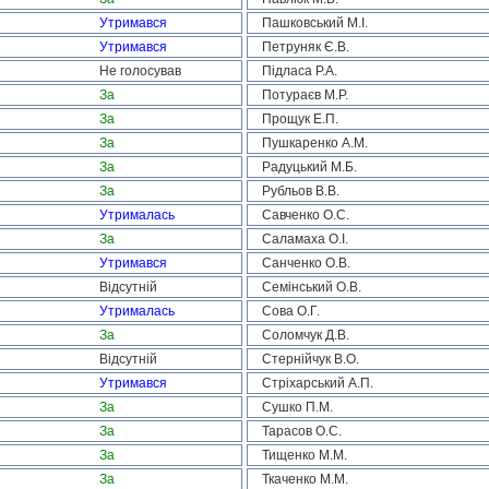
Утримався
Пашковський М.І.
Утримався
Петруняк Є.В.
Не голосував
Підласа Р.А.
За
Потураєв М.Р.
За
Прощук Е.П.
За
Пушкаренко А.М.
За
Радуцький М.Б.
За
Рубльов В.В.
Утрималась
Савченко О.С.
За
Саламаха О.І.
Утримався
Санченко О.В.
Відсутній
Семінський О.В.
Утрималась
Сова О.Г.
За
Соломчук Д.В.
Відсутній
Стернійчук В.О.
Утримався
Стріхарський А.П.
За
Сушко П.М.
За
Тарасов О.С.
За
Тищенко М.М.
За
Ткаченко М.М.