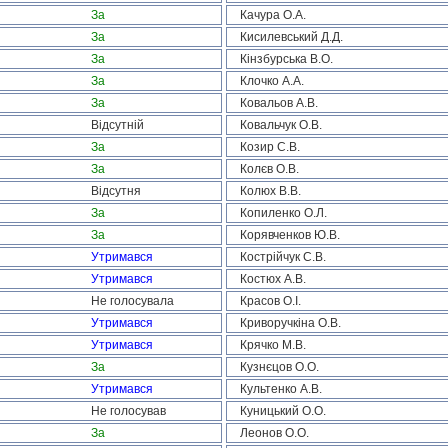
За
Качура О.А.
За
Кисилевський Д.Д.
За
Кінзбурська В.О.
За
Клочко А.А.
За
Ковальов А.В.
Відсутній
Ковальчук О.В.
За
Козир С.В.
За
Колєв О.В.
Відсутня
Колюх В.В.
За
Копиленко О.Л.
За
Корявченков Ю.В.
Утримався
Кострійчук С.В.
Утримався
Костюх А.В.
Не голосувала
Красов О.І.
Утримався
Криворучкіна О.В.
Утримався
Крячко М.В.
За
Кузнєцов О.О.
Утримався
Культенко А.В.
Не голосував
Куницький О.О.
За
Леонов О.О.