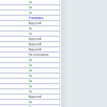
За
За
За
Утримався
Відсутній
За
За
Відсутній
Відсутній
Відсутній
Не голосувала
За
За
За
За
За
За
За
Відсутній
За