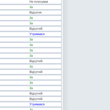
Не голосував
За
Відсутня
За
За
Відсутній
Утримався
За
За
За
За
Відсутній
За
Відсутній
За
За
За
Відсутній
Відсутній
Утримався
За