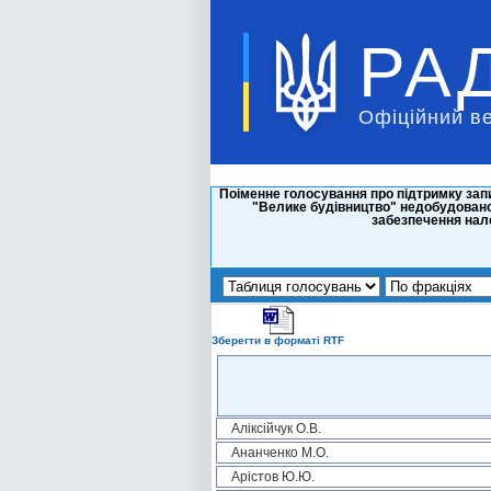
РА
Офіційний в
Поіменне голосування про підтримку за
"Велике будівництво" недобудованої 
забезпечення нале
Зберегти в форматі RTF
Аліксійчук О.В.
Ананченко М.О.
Арістов Ю.Ю.