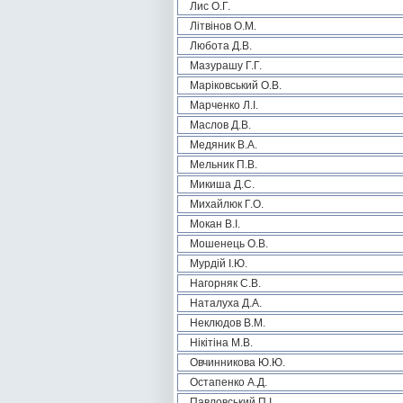
Лис О.Г.
Літвінов О.М.
Любота Д.В.
Мазурашу Г.Г.
Маріковський О.В.
Марченко Л.І.
Маслов Д.В.
Медяник В.А.
Мельник П.В.
Микиша Д.С.
Михайлюк Г.О.
Мокан В.І.
Мошенець О.В.
Мурдій І.Ю.
Нагорняк С.В.
Наталуха Д.А.
Неклюдов В.М.
Нікітіна М.В.
Овчинникова Ю.Ю.
Остапенко А.Д.
Павловський П.І.