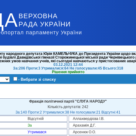
ДА
ВЕРХОВНА
РАДА УКРАЇНИ
ебпортал парламенту України
питу народного депутата Юрія КАМЕЛЬЧУКА до Президента України щодо вк
будівлі Давидівської гімназії Сторожинецької міської ради Чернівецького
жних умов навчання учнів, які сьогодні навчаються у пристосованих ава
03.12.2021 12:44
За:206 Проти:3 Утрималися:64 Не голосували:45 Всього:318
Рішення прийнято
- Вибрати зі списку
Фракція політичної партії "СЛУГА НАРОДУ"
Кількість депутатів: 242
За:140 Проти:2 Утрималися:38 Не голосували:21 Відсутні:41
Відсутній
Аллахвердієва І.В.
За
Арахамія Д.Г.
Утримався
Арсенюк О.О.