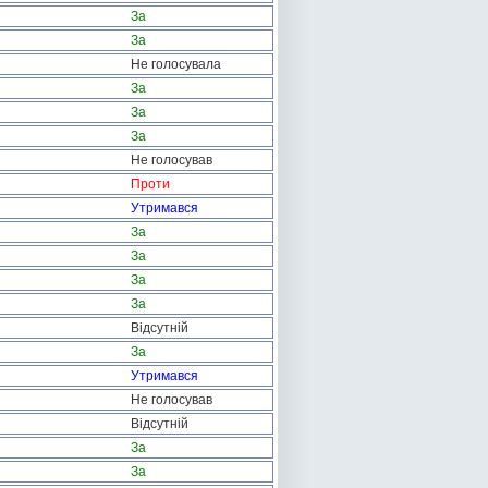
За
За
Не голосувала
За
За
За
Не голосував
Проти
Утримався
За
За
За
За
Відсутній
За
Утримався
Не голосував
Відсутній
За
За