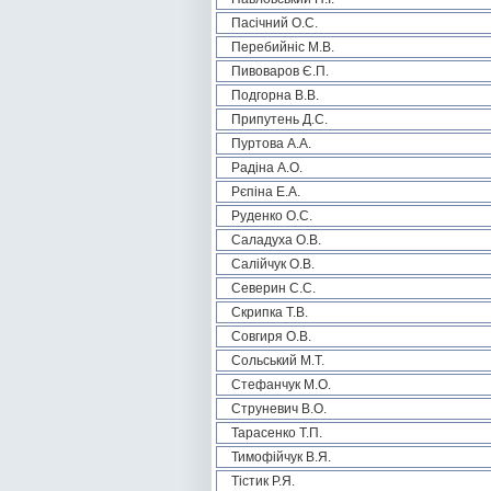
Пасічний О.С.
Перебийніс М.В.
Пивоваров Є.П.
Подгорна В.В.
Припутень Д.С.
Пуртова А.А.
Радіна А.О.
Рєпіна Е.А.
Руденко О.С.
Саладуха О.В.
Салійчук О.В.
Северин С.С.
Скрипка Т.В.
Совгиря О.В.
Сольський М.Т.
Стефанчук М.О.
Струневич В.О.
Тарасенко Т.П.
Тимофійчук В.Я.
Тістик Р.Я.