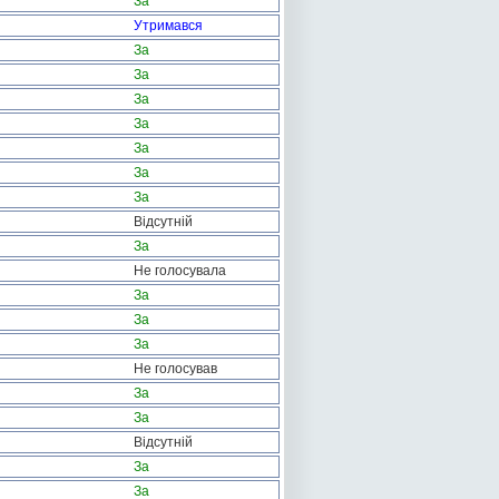
За
Утримався
За
За
За
За
За
За
За
Відсутній
За
Не голосувала
За
За
За
Не голосував
За
За
Відсутній
За
За