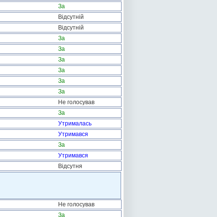
За
Відсутній
Відсутній
За
За
За
За
За
За
Не голосував
За
Утрималась
Утримався
За
Утримався
Відсутня
Не голосував
За