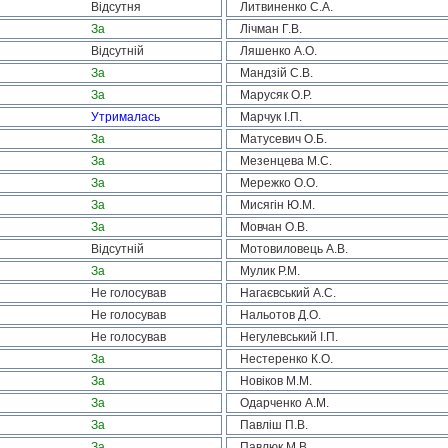
Відсутня
Литвиненко С.А.
За
Лічман Г.В.
Відсутній
Ляшенко А.О.
За
Мандзій С.В.
За
Марусяк О.Р.
Утрималась
Марчук І.П.
За
Матусевич О.Б.
За
Мезенцева М.С.
За
Мережко О.О.
За
Мисягін Ю.М.
За
Мовчан О.В.
Відсутній
Мотовиловець А.В.
За
Мулик Р.М.
Не голосував
Нагаєвський А.С.
Не голосував
Нальотов Д.О.
Не голосував
Негулевський І.П.
За
Нестеренко К.О.
За
Новіков М.М.
За
Одарченко А.М.
За
Павліш П.В.
За
Павлюк М.В.