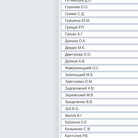
Гетманцев Д.О.
Горенюк О.О.
Гривко С.Д.
Гришина Ю.М.
Грищук Р.П.
Гунько А.Г.
Дануца О.А.
Дирдін М.Є.
Дмитрієва О.О.
Дубнов А.В.
Жмеренецький О.С.
Заблоцький М.Б.
Завітневич О.М.
Задорожний А.В.
Заремський М.В.
Захарченко В.В.
Зуб В.О.
Іванов В.І.
Кабанов О.Є.
Кальченко С.В.
Каптєлов Р.В.