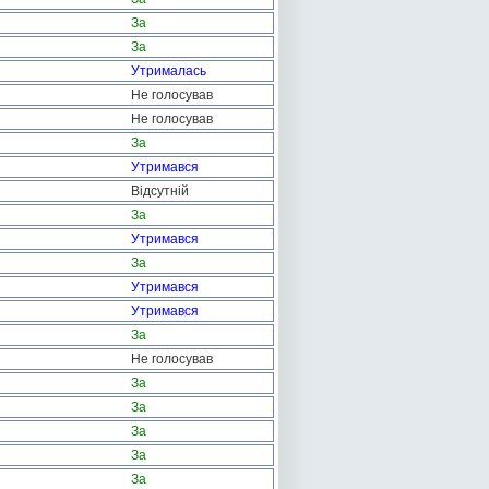
За
За
Утрималась
Не голосував
Не голосував
За
Утримався
Відсутній
За
Утримався
За
Утримався
Утримався
За
Не голосував
За
За
За
За
За