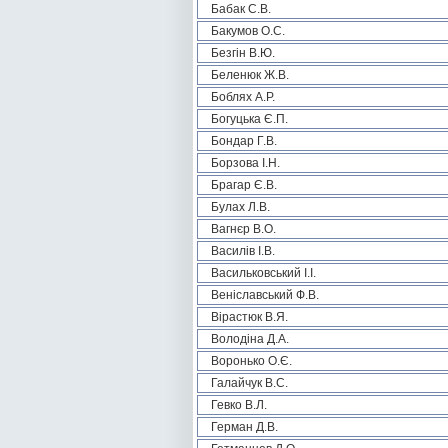
Бабак С.В.
Бакумов О.С.
Безгін В.Ю.
Беленюк Ж.В.
Боблях А.Р.
Богуцька Є.П.
Бондар Г.В.
Борзова І.Н.
Брагар Є.В.
Булах Л.В.
Вагнєр В.О.
Василів І.В.
Васильковський І.І.
Веніславський Ф.В.
Вірастюк В.Я.
Володіна Д.А.
Воронько О.Є.
Галайчук В.С.
Гевко В.Л.
Герман Д.В.