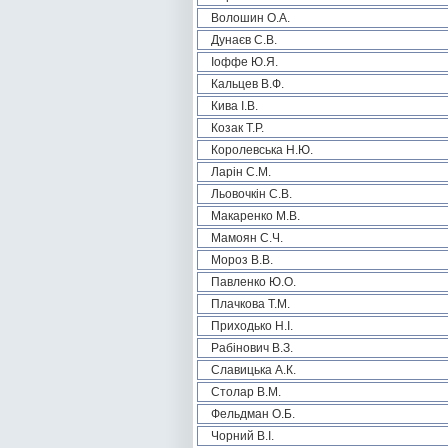
Волошин О.А.
Дунаєв С.В.
Іоффе Ю.Я.
Кальцев В.Ф.
Кива І.В.
Козак Т.Р.
Королевська Н.Ю.
Ларін С.М.
Льовочкін С.В.
Макаренко М.В.
Мамоян С.Ч.
Мороз В.В.
Павленко Ю.О.
Плачкова Т.М.
Приходько Н.І.
Рабінович В.З.
Славицька А.К.
Столар В.М.
Фельдман О.Б.
Чорний В.І.