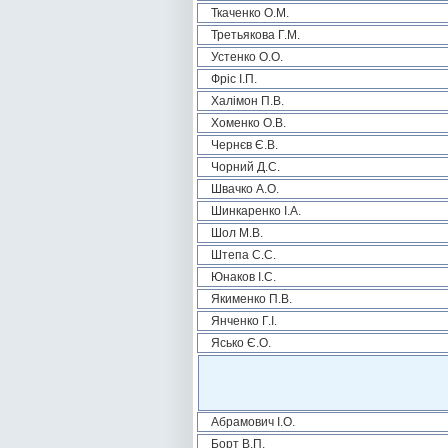
Ткаченко О.М.
Третьякова Г.М.
Устенко О.О.
Фріс І.П.
Халімон П.В.
Хоменко О.В.
Чернєв Є.В.
Чорний Д.С.
Швачко А.О.
Шинкаренко І.А.
Шол М.В.
Штепа С.С.
Юнаков І.С.
Якименко П.В.
Янченко Г.І.
Ясько Є.О.
Абрамович І.О.
Борт В.П.