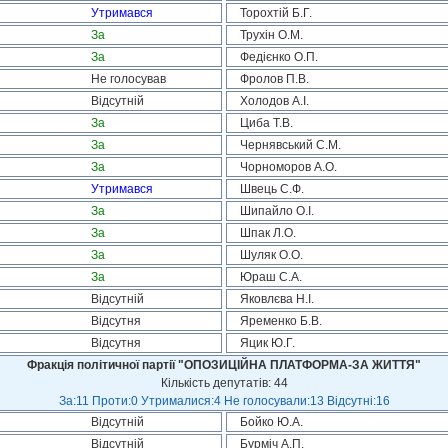
Утримався
Торохтій Б.Г.
За
Трухін О.М.
За
Федієнко О.П.
Не голосував
Фролов П.В.
Відсутній
Холодов А.І.
За
Циба Т.В.
За
Чернявський С.М.
За
Чорноморов А.О.
Утримався
Швець С.Ф.
За
Шипайло О.І.
За
Шпак Л.О.
За
Шуляк О.О.
За
Юраш С.А.
Відсутній
Яковлєва Н.І.
Відсутня
Яременко Б.В.
Відсутня
Яцик Ю.Г.
Фракція політичної партії "ОПОЗИЦІЙНА ПЛАТФОРМА-ЗА ЖИТТЯ"
Кількість депутатів: 44
За:11 Проти:0 Утрималися:4 Не голосували:13 Відсутні:16
Відсутній
Бойко Ю.А.
Відсутній
Бурміч А.П.