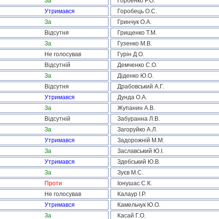
За
Горбенко Р.О.
Утримався
Горобець О.С.
За
Гринчук О.А.
Відсутня
Грищенко Т.М.
За
Гузенко М.В.
Не голосував
Гурін Д.О.
Відсутній
Демченко С.О.
За
Діденко Ю.О.
Відсутня
Драбовський А.Г.
Утримався
Дунда О.А.
За
Жупанин А.В.
Відсутній
Забуранна Л.В.
За
Загоруйко А.Л.
Утримався
Задорожній М.М.
За
Заславський Ю.І.
Утримався
Здебський Ю.В.
За
Зуєв М.С.
Проти
Іонушас С.К.
Не голосував
Калаур І.Р.
Утримався
Камельчук Ю.О.
За
Касай Г.О.