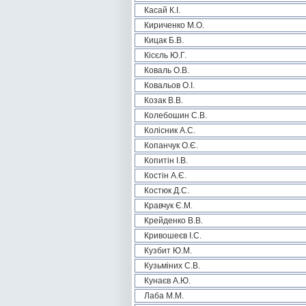
Касай К.І.
Кириченко М.О.
Кицак Б.В.
Кісєль Ю.Г.
Коваль О.В.
Ковальов О.І.
Козак В.В.
Колебошин С.В.
Колісник А.С.
Копанчук О.Є.
Копитін І.В.
Костін А.Є.
Костюк Д.С.
Кравчук Є.М.
Крейденко В.В.
Кривошеєв І.С.
Кузбит Ю.М.
Кузьміних С.В.
Кунаєв А.Ю.
Лаба М.М.