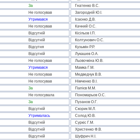
За
Гнатенко В.С.
Не голосував
Загородній Ю.І.
Утримався
Ісаєнко Д.В.
Не голосував
Качний О.С.
Відсутній
Кісільов І.П.
Відсутній
Колтунович О.С.
Відсутня
Кузьмін Р.Р.
Відсутній
Лукашев О.А.
Не голосував
Льовочкіна Ю.В.
Утримався
Мамка Г.М.
Не голосував
Медведчук В.В.
Не голосував
Німченко В.І.
За
Папієв М.М.
Не голосувала
Пономарьов О.С.
За
Пузанов О.Г.
Відсутній
Скорик М.Л.
Утрималась
Солод Ю.В.
Відсутній
Суркіс Г.М.
Відсутній
Христенко Ф.В.
Відсутній
Шуфрич Н.І.