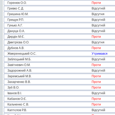
Горенюк О.О.
Проти
Гривко С.Д.
Відсутній
Гришина Ю.М.
Відсутня
Грищук Р.П.
Відсутній
Гунько А.Г.
Відсутній
Дануца О.А.
Відсутній
Дирдін М.Є.
Проти
Дмитрієва О.О.
Відсутня
Дубнов А.В.
Проти
Жмеренецький О.С.
Утримався
Заблоцький М.Б.
Відсутній
Завітневич О.М.
Проти
Задорожний А.В.
Відсутній
Заремський М.В.
Проти
Захарченко В.В.
Проти
Зуб В.О.
Проти
Іванов В.І.
Відсутній
Кабанов О.Є.
Проти
Кальченко С.В.
Проти
Каптєлов Р.В.
Відсутній