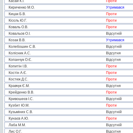
Касай К.І.
Проти
Кириченко М.О.
Утримався
Кицак Б.В.
Проти
Кісєль Ю.Г.
Проти
Коваль О.В.
Проти
Ковальов О.І.
Відсутній
Козак В.В.
Утримався
Колебошин С.В.
Відсутній
Колісник А.С.
Відсутня
Копанчук О.Є.
Відсутня
Копитін І.В.
Проти
Костін А.Є.
Проти
Костюк Д.С.
Проти
Кравчук Є.М.
Відсутня
Крейденко В.В.
Проти
Кривошеєв І.С.
Відсутній
Кузбит Ю.М.
Проти
Кузьміних С.В.
Відсутній
Кунаєв А.Ю.
Проти
Лаба М.М.
Відсутній
Лис О.Г.
Відсутня