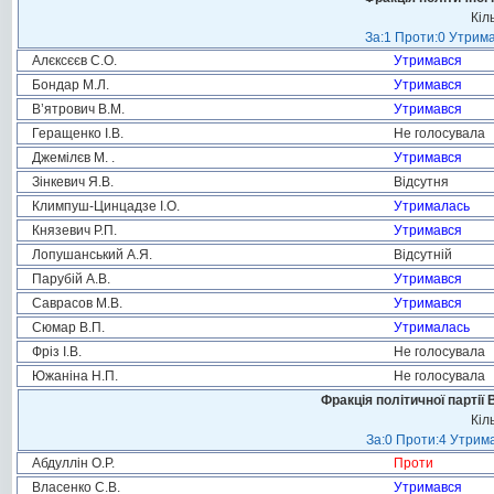
Кіл
За:1 Проти:0 Утрима
Алєксєєв С.О.
Утримався
Бондар М.Л.
Утримався
В’ятрович В.М.
Утримався
Геращенко І.В.
Не голосувала
Джемілєв М. .
Утримався
Зінкевич Я.В.
Відсутня
Климпуш-Цинцадзе І.О.
Утрималась
Князевич Р.П.
Утримався
Лопушанський А.Я.
Відсутній
Парубій А.В.
Утримався
Саврасов М.В.
Утримався
Сюмар В.П.
Утрималась
Фріз І.В.
Не голосувала
Южаніна Н.П.
Не голосувала
Фракція політичної партії
Кіл
За:0 Проти:4 Утрима
Абдуллін О.Р.
Проти
Власенко С.В.
Утримався