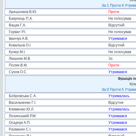
Кіл
За:1 Проти:4 Утрим
Арешонков В.Ю.
Проти
Бакунець П.А.
Не голосував
Вацак Г.А.
Відсутній
Горват Р.І.
Не голосував
Іванчук А.В.
Утримався
Ковальов О.І.
Відсутній
Кучер М.І.
Не голосував
Люшняк М.В.
За
Поляк В.М.
Проти
Сухов О.С.
Утримався
Фракція п
Кіл
За:0 Проти:5 Утрим
Бобровська С.А.
Утрималась
Васильченко Г.І.
Відсутня
Клименко Ю.Л.
Утрималась
Лозинський Р.М.
Утримався
Осадчук А.П.
Утримався
Рахманін С.І.
Утримався