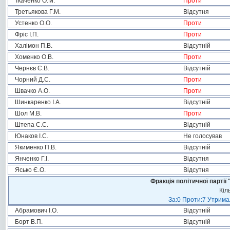
Ткаченко О.М.
Проти
Третьякова Г.М.
Відсутня
Устенко О.О.
Проти
Фріс І.П.
Проти
Халімон П.В.
Відсутній
Хоменко О.В.
Проти
Чернєв Є.В.
Відсутній
Чорний Д.С.
Проти
Швачко А.О.
Проти
Шинкаренко І.А.
Відсутній
Шол М.В.
Проти
Штепа С.С.
Відсутній
Юнаков І.С.
Не голосував
Якименко П.В.
Відсутній
Янченко Г.І.
Відсутня
Ясько Є.О.
Відсутня
Фракція політичної пар
Кіл
За:0 Проти:7 Утримал
Абрамович І.О.
Відсутній
Борт В.П.
Відсутній