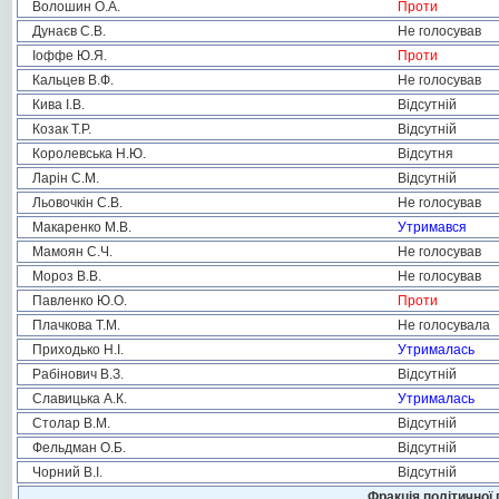
Волошин О.А.
Проти
Дунаєв С.В.
Не голосував
Іоффе Ю.Я.
Проти
Кальцев В.Ф.
Не голосував
Кива І.В.
Відсутній
Козак Т.Р.
Відсутній
Королевська Н.Ю.
Відсутня
Ларін С.М.
Відсутній
Льовочкін С.В.
Не голосував
Макаренко М.В.
Утримався
Мамоян С.Ч.
Не голосував
Мороз В.В.
Не голосував
Павленко Ю.О.
Проти
Плачкова Т.М.
Не голосувала
Приходько Н.І.
Утрималась
Рабінович В.З.
Відсутній
Славицька А.К.
Утрималась
Столар В.М.
Відсутній
Фельдман О.Б.
Відсутній
Чорний В.І.
Відсутній
Фракція політичної 