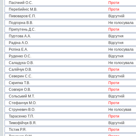
Пасічний О.С.
Проти
Перебийніс М.В.
Проти
Пивоваров Є.П.
Відсутній
Подгорна В.В.
Не голосувала
Припутень Д.С.
Проти
Пуртова А.А.
Відсутня
Радіна А.О.
Відсутня
Рєпіна Е.А.
Не голосувала
Руденко О.С.
Відсутня
Саладуха О.В.
Не голосувала
Салійчук О.В.
Проти
Северин С.С.
Відсутній
Скрипка Т.В.
Проти
Совгиря О.В.
Проти
Сольський М.Т.
Відсутній
Стефанчук М.О.
Проти
Струневич В.О.
Не голосував
Тарасенко Т.П.
Проти
Тимофійчук В.Я.
Відсутній
Тістик Р.Я.
Проти