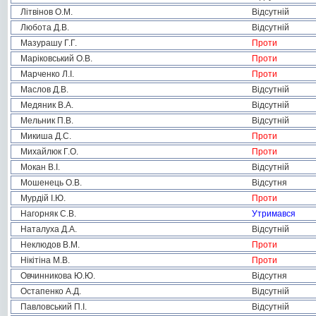
Літвінов О.М.
Відсутній
Любота Д.В.
Відсутній
Мазурашу Г.Г.
Проти
Маріковський О.В.
Проти
Марченко Л.І.
Проти
Маслов Д.В.
Відсутній
Медяник В.А.
Відсутній
Мельник П.В.
Відсутній
Микиша Д.С.
Проти
Михайлюк Г.О.
Проти
Мокан В.І.
Відсутній
Мошенець О.В.
Відсутня
Мурдій І.Ю.
Проти
Нагорняк С.В.
Утримався
Наталуха Д.А.
Відсутній
Неклюдов В.М.
Проти
Нікітіна М.В.
Проти
Овчинникова Ю.Ю.
Відсутня
Остапенко А.Д.
Відсутній
Павловський П.І.
Відсутній