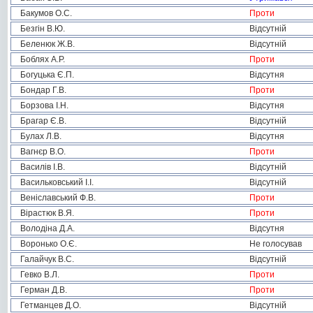
Бакумов О.С.
Проти
Безгін В.Ю.
Відсутній
Беленюк Ж.В.
Відсутній
Боблях А.Р.
Проти
Богуцька Є.П.
Відсутня
Бондар Г.В.
Проти
Борзова І.Н.
Відсутня
Брагар Є.В.
Відсутній
Булах Л.В.
Відсутня
Вагнєр В.О.
Проти
Василів І.В.
Відсутній
Васильковський І.І.
Відсутній
Веніславський Ф.В.
Проти
Вірастюк В.Я.
Проти
Володіна Д.А.
Відсутня
Воронько О.Є.
Не голосував
Галайчук В.С.
Відсутній
Гевко В.Л.
Проти
Герман Д.В.
Проти
Гетманцев Д.О.
Відсутній