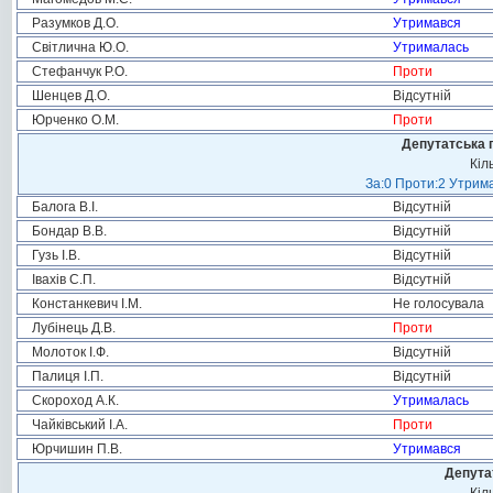
Разумков Д.О.
Утримався
Світлична Ю.О.
Утрималась
Стефанчук Р.О.
Проти
Шенцев Д.О.
Відсутній
Юрченко О.М.
Проти
Депутатська 
Кіл
За:0 Проти:2 Утрима
Балога В.І.
Відсутній
Бондар В.В.
Відсутній
Гузь І.В.
Відсутній
Івахів С.П.
Відсутній
Констанкевич І.М.
Не голосувала
Лубінець Д.В.
Проти
Молоток І.Ф.
Відсутній
Палиця І.П.
Відсутній
Скороход А.К.
Утрималась
Чайківський І.А.
Проти
Юрчишин П.В.
Утримався
Депута