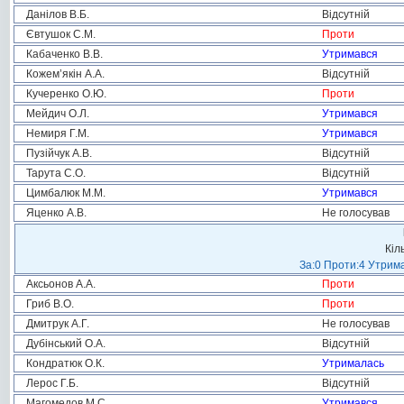
Данілов В.Б.
Відсутній
Євтушок С.М.
Проти
Кабаченко В.В.
Утримався
Кожем’якін А.А.
Відсутній
Кучеренко О.Ю.
Проти
Мейдич О.Л.
Утримався
Немиря Г.М.
Утримався
Пузійчук А.В.
Відсутній
Тарута С.О.
Відсутній
Цимбалюк М.М.
Утримався
Яценко А.В.
Не голосував
Кіл
За:0 Проти:4 Утрима
Аксьонов А.А.
Проти
Гриб В.О.
Проти
Дмитрук А.Г.
Не голосував
Дубінський О.А.
Відсутній
Кондратюк О.К.
Утрималась
Лерос Г.Б.
Відсутній
Магомедов М.С.
Утримався