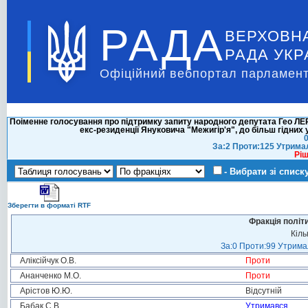
РАДА
ВЕРХОВН
РАДА УКР
Офіційний вебпортал парламент
Поіменне голосування про підтримку запиту народного депутата Гео Л
екс-резиденції Януковича "Межигір'я", до більш гідних 
0
За:2 Проти:125 Утрима
Ріш
- Вибрати зі списк
Зберегти в форматі RTF
Фракція політ
Кіль
За:0 Проти:99 Утримал
Аліксійчук О.В.
Проти
Ананченко М.О.
Проти
Арістов Ю.Ю.
Відсутній
Бабак С.В.
Утримався