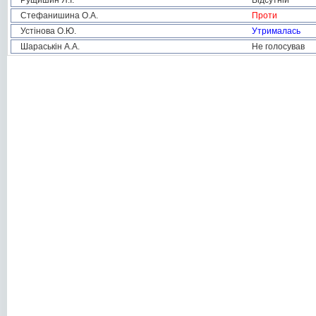
Рущишин Я.І.
Відсутній
Стефанишина О.А.
Проти
Устінова О.Ю.
Утрималась
Шараськін А.А.
Не голосував