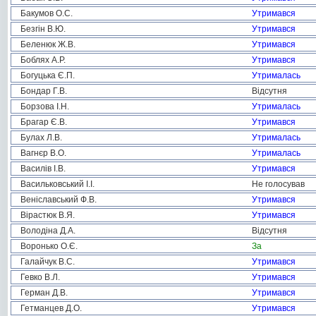
Бакумов О.С.
Утримався
Безгін В.Ю.
Утримався
Беленюк Ж.В.
Утримався
Боблях А.Р.
Утримався
Богуцька Є.П.
Утрималась
Бондар Г.В.
Відсутня
Борзова І.Н.
Утрималась
Брагар Є.В.
Утримався
Булах Л.В.
Утрималась
Вагнєр В.О.
Утрималась
Василів І.В.
Утримався
Васильковський І.І.
Не голосував
Веніславський Ф.В.
Утримався
Вірастюк В.Я.
Утримався
Володіна Д.А.
Відсутня
Воронько О.Є.
За
Галайчук В.С.
Утримався
Гевко В.Л.
Утримався
Герман Д.В.
Утримався
Гетманцев Д.О.
Утримався