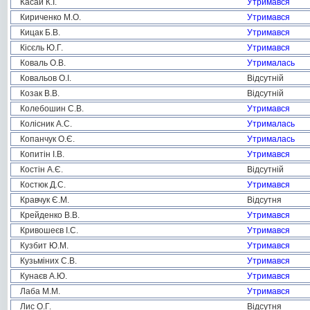
Касай К.І.
Утримався
Кириченко М.О.
Утримався
Кицак Б.В.
Утримався
Кісєль Ю.Г.
Утримався
Коваль О.В.
Утрималась
Ковальов О.І.
Відсутній
Козак В.В.
Відсутній
Колебошин С.В.
Утримався
Колісник А.С.
Утрималась
Копанчук О.Є.
Утрималась
Копитін І.В.
Утримався
Костін А.Є.
Відсутній
Костюк Д.С.
Утримався
Кравчук Є.М.
Відсутня
Крейденко В.В.
Утримався
Кривошеєв І.С.
Утримався
Кузбит Ю.М.
Утримався
Кузьміних С.В.
Утримався
Кунаєв А.Ю.
Утримався
Лаба М.М.
Утримався
Лис О.Г.
Відсутня