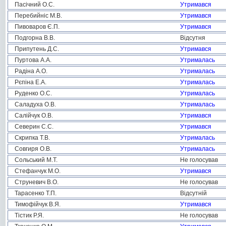
Пасічний О.С.
Утримався
Перебийніс М.В.
Утримався
Пивоваров Є.П.
Утримався
Подгорна В.В.
Відсутня
Припутень Д.С.
Утримався
Пуртова А.А.
Утрималась
Радіна А.О.
Утрималась
Рєпіна Е.А.
Утрималась
Руденко О.С.
Утрималась
Саладуха О.В.
Утрималась
Салійчук О.В.
Утримався
Северин С.С.
Утримався
Скрипка Т.В.
Утрималась
Совгиря О.В.
Утрималась
Сольський М.Т.
Не голосував
Стефанчук М.О.
Утримався
Струневич В.О.
Не голосував
Тарасенко Т.П.
Відсутній
Тимофійчук В.Я.
Утримався
Тістик Р.Я.
Не голосував