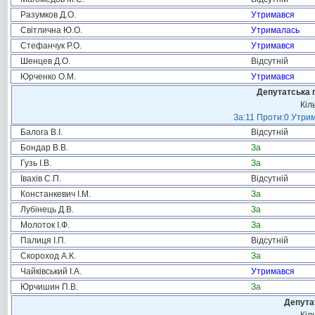
Разумков Д.О.
Утримався
Світлична Ю.О.
Утрималась
Стефанчук Р.О.
Утримався
Шенцев Д.О.
Відсутній
Юрченко О.М.
Утримався
Депутатська 
Кіл
За:11 Проти:0 Утрим
Балога В.І.
Відсутній
Бондар В.В.
За
Гузь І.В.
За
Івахів С.П.
Відсутній
Констанкевич І.М.
За
Лубінець Д.В.
За
Молоток І.Ф.
За
Палиця І.П.
Відсутній
Скороход А.К.
За
Чайківський І.А.
Утримався
Юрчишин П.В.
За
Депута