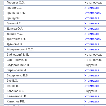
Горенюк О.О.
Не голосував
Гривко С.Д.
Утримався
Гришина Ю.М.
Утрималась
Грищук Р.П.
Утримався
Гунько А.Г.
Утримався
Дануца О.А.
Утримався
Дирдін М.Є.
Утримався
Дмитрієва О.О.
Утрималась
Дубнов А.В.
Утримався
Жмеренецький О.С.
Утримався
Заблоцький М.Б.
Не голосував
Завітневич О.М.
Не голосував
Задорожний А.В.
Відсутній
Заремський М.В.
Утримався
Захарченко В.В.
Утримався
Зуб В.О.
Утримався
Іванов В.І.
Утримався
Кабанов О.Є.
Відсутній
Кальченко С.В.
Утримався
Каптєлов Р.В.
Утримався