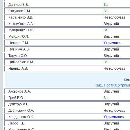
Данілов В.Б.
За
Євтушок С.М.
За
Кабаченко В.В.
Не голосував
Кожем’якін А.А.
Відсутній
Кучеренко О.Ю.
За
Мейдич О.Л.
Відсутній
Немиря Г.М.
Утримався
Пузійчук А.В.
Відсутній
Тарута С.О.
Відсутній
Цимбалюк М.М.
За
Яценко А.В.
Не голосував
Кіл
За:1 Проти:0 Утрима
Аксьонов А.А.
Відсутній
Гриб В.О.
За
Дмитрук А.Г.
Відсутній
Дубінський О.А.
Не голосував
Кондратюк О.К.
Утрималась
Лерос Г.Б.
Відсутній
Магомедов М.С.
Відсутній