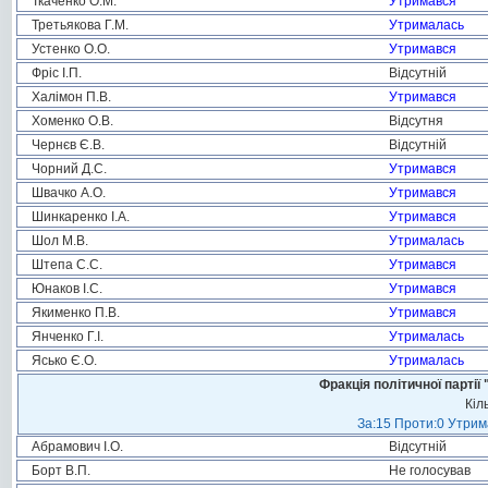
Ткаченко О.М.
Утримався
Третьякова Г.М.
Утрималась
Устенко О.О.
Утримався
Фріс І.П.
Відсутній
Халімон П.В.
Утримався
Хоменко О.В.
Відсутня
Чернєв Є.В.
Відсутній
Чорний Д.С.
Утримався
Швачко А.О.
Утримався
Шинкаренко І.А.
Утримався
Шол М.В.
Утрималась
Штепа С.С.
Утримався
Юнаков І.С.
Утримався
Якименко П.В.
Утримався
Янченко Г.І.
Утрималась
Ясько Є.О.
Утрималась
Фракція політичної пар
Кіл
За:15 Проти:0 Утрима
Абрамович І.О.
Відсутній
Борт В.П.
Не голосував