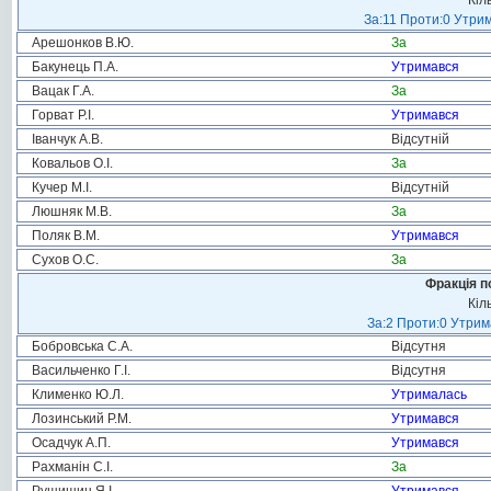
Кіл
За:11 Проти:0 Утрим
Арешонков В.Ю.
За
Бакунець П.А.
Утримався
Вацак Г.А.
За
Горват Р.І.
Утримався
Іванчук А.В.
Відсутній
Ковальов О.І.
За
Кучер М.І.
Відсутній
Люшняк М.В.
За
Поляк В.М.
Утримався
Сухов О.С.
За
Фракція п
Кіл
За:2 Проти:0 Утрим
Бобровська С.А.
Відсутня
Васильченко Г.І.
Відсутня
Клименко Ю.Л.
Утрималась
Лозинський Р.М.
Утримався
Осадчук А.П.
Утримався
Рахманін С.І.
За