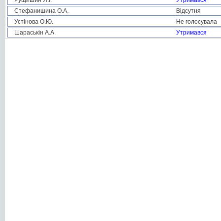
Рущишин Я.І.
Утримався
Стефанишина О.А.
Відсутня
Устінова О.Ю.
Не голосувала
Шараськін А.А.
Утримався