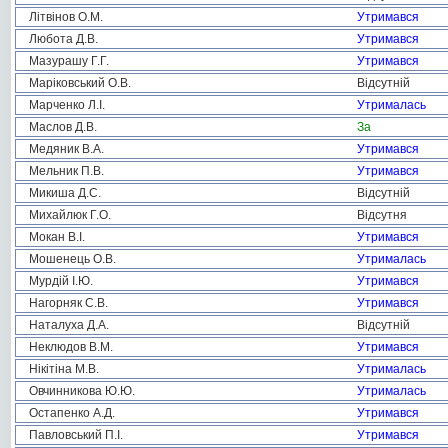
Літвінов О.М.
Утримався
Любота Д.В.
Утримався
Мазурашу Г.Г.
Утримався
Маріковський О.В.
Відсутній
Марченко Л.І.
Утрималась
Маслов Д.В.
За
Медяник В.А.
Утримався
Мельник П.В.
Утримався
Микиша Д.С.
Відсутній
Михайлюк Г.О.
Відсутня
Мокан В.І.
Утримався
Мошенець О.В.
Утрималась
Мурдій І.Ю.
Утримався
Нагорняк С.В.
Утримався
Наталуха Д.А.
Відсутній
Неклюдов В.М.
Утримався
Нікітіна М.В.
Утрималась
Овчинникова Ю.Ю.
Утрималась
Остапенко А.Д.
Утримався
Павловський П.І.
Утримався