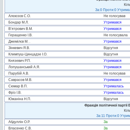
Кіл
За:0 Проти:0 Утримал
Алєксєєв С.О.
Не голосував
Бондар М.Л.
Утримався
В’ятрович В.М.
Утримався
Геращенко І.В.
Не голосувала
Джемілєв М. .
Утримався
Зінкевич Я.В.
Відсутня
Климпуш-Цинцадзе І.О.
Відсутня
Князевич Р.П.
Утримався
Лопушанський А.Я.
Утримався
Парубій А.В.
Не голосував
Саврасов М.В.
Утримався
Сюмар В.П.
Утрималась
Фріз І.В.
Утрималась
Южаніна Н.П.
Відсутня
Фракція політичної партії
Кіл
За:11 Проти:0 Утрим
Абдуллін О.Р.
За
Власенко С.В.
За