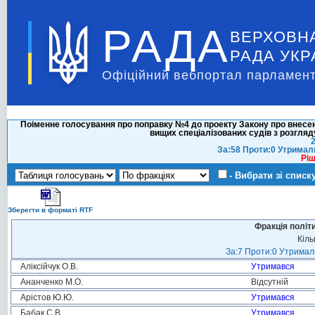
РАДА
ВЕРХОВН
РАДА УКР
Офіційний вебпортал парламент
Поіменне голосування про поправку №4 до проекту Закону про внесе
вищих спеціалізованих судів з розгля
2
За:58 Проти:0 Утримал
Ріш
- Вибрати зі списк
Зберегти в форматі RTF
Фракція політ
Кіль
За:7 Проти:0 Утримали
Аліксійчук О.В.
Утримався
Ананченко М.О.
Відсутній
Арістов Ю.Ю.
Утримався
Бабак С.В.
Утримався