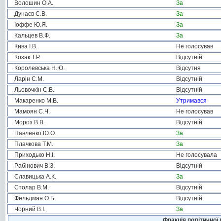
Волошин О.А.
За
Дунаєв С.В.
За
Іоффе Ю.Я.
За
Кальцев В.Ф.
За
Кива І.В.
Не голосував
Козак Т.Р.
Відсутній
Королевська Н.Ю.
Відсутня
Ларін С.М.
Відсутній
Льовочкін С.В.
Відсутній
Макаренко М.В.
Утримався
Мамоян С.Ч.
Не голосував
Мороз В.В.
Відсутній
Павленко Ю.О.
За
Плачкова Т.М.
За
Приходько Н.І.
Не голосувала
Рабінович В.З.
Відсутній
Славицька А.К.
За
Столар В.М.
Відсутній
Фельдман О.Б.
Відсутній
Чорний В.І.
За
Фракція політичної 