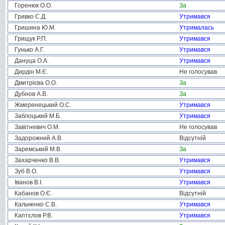
Горенюк О.О.
За
Гривко С.Д.
Утримався
Гришина Ю.М.
Утрималась
Грищук Р.П.
Утримався
Гунько А.Г.
Утримався
Дануца О.А.
Утримався
Дирдін М.Є.
Не голосував
Дмитрієва О.О.
За
Дубнов А.В.
За
Жмеренецький О.С.
Утримався
Заблоцький М.Б.
Утримався
Завітневич О.М.
Не голосував
Задорожний А.В.
Відсутній
Заремський М.В.
За
Захарченко В.В.
Утримався
Зуб В.О.
Утримався
Іванов В.І.
Утримався
Кабанов О.Є.
Відсутній
Кальченко С.В.
Утримався
Каптєлов Р.В.
Утримався