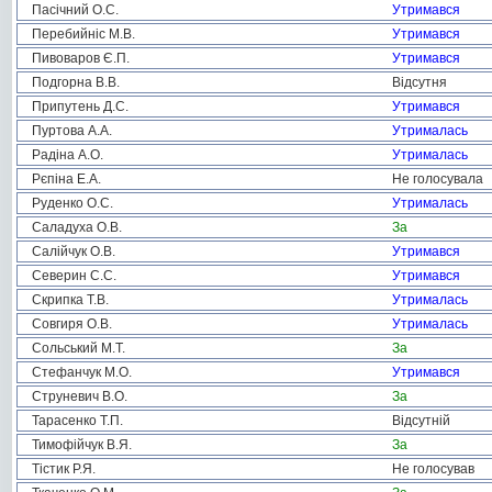
Пасічний О.С.
Утримався
Перебийніс М.В.
Утримався
Пивоваров Є.П.
Утримався
Подгорна В.В.
Відсутня
Припутень Д.С.
Утримався
Пуртова А.А.
Утрималась
Радіна А.О.
Утрималась
Рєпіна Е.А.
Не голосувала
Руденко О.С.
Утрималась
Саладуха О.В.
За
Салійчук О.В.
Утримався
Северин С.С.
Утримався
Скрипка Т.В.
Утрималась
Совгиря О.В.
Утрималась
Сольський М.Т.
За
Стефанчук М.О.
Утримався
Струневич В.О.
За
Тарасенко Т.П.
Відсутній
Тимофійчук В.Я.
За
Тістик Р.Я.
Не голосував