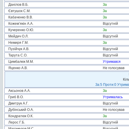
Данілов В.Б.
За
Євтушок С.М.
За
Кабаченко В.В.
За
Кожем’якін А.А.
Відсутній
Кучеренко О.Ю.
За
Мейдич О.Л.
Відсутній
Немиря Г.М.
За
Пузійчук А.В.
Відсутній
Тарута С.О.
Відсутній
Цимбалюк М.М.
Утримався
Яценко А.В.
Не голосував
Кіл
За:5 Проти:0 Утрима
Аксьонов А.А.
За
Гриб В.О.
Утрималась
Дмитрук А.Г.
Відсутній
Дубінський О.А.
Не голосував
Кондратюк О.К.
За
Лерос Г.Б.
Відсутній
Магомедов М.С.
Відсутній