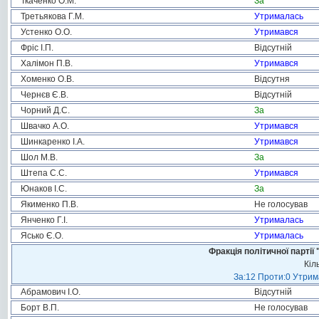
Ткаченко О.М.
За
Третьякова Г.М.
Утрималась
Устенко О.О.
Утримався
Фріс І.П.
Відсутній
Халімон П.В.
Утримався
Хоменко О.В.
Відсутня
Чернєв Є.В.
Відсутній
Чорний Д.С.
За
Швачко А.О.
Утримався
Шинкаренко І.А.
Утримався
Шол М.В.
За
Штепа С.С.
Утримався
Юнаков І.С.
За
Якименко П.В.
Не голосував
Янченко Г.І.
Утрималась
Ясько Є.О.
Утрималась
Фракція політичної пар
Кіл
За:12 Проти:0 Утрима
Абрамович І.О.
Відсутній
Борт В.П.
Не голосував