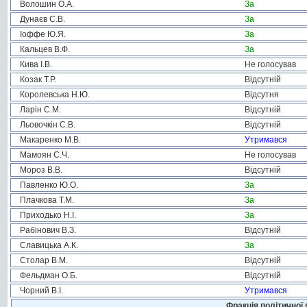
Волошин О.А.
За
Дунаєв С.В.
За
Іоффе Ю.Я.
За
Кальцев В.Ф.
За
Кива І.В.
Не голосував
Козак Т.Р.
Відсутній
Королевська Н.Ю.
Відсутня
Ларін С.М.
Відсутній
Льовочкін С.В.
Відсутній
Макаренко М.В.
Утримався
Мамоян С.Ч.
Не голосував
Мороз В.В.
Відсутній
Павленко Ю.О.
За
Плачкова Т.М.
За
Приходько Н.І.
За
Рабінович В.З.
Відсутній
Славицька А.К.
За
Столар В.М.
Відсутній
Фельдман О.Б.
Відсутній
Чорний В.І.
Утримався
Фракція політичної 