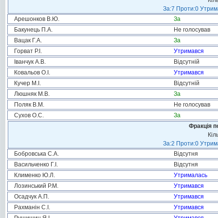
Кіл
За:7 Проти:0 Утрим
Арешонков В.Ю.
За
Бакунець П.А.
Не голосував
Вацак Г.А.
За
Горват Р.І.
Утримався
Іванчук А.В.
Відсутній
Ковальов О.І.
Утримався
Кучер М.І.
Відсутній
Люшняк М.В.
За
Поляк В.М.
Не голосував
Сухов О.С.
За
Фракція п
Кіл
За:2 Проти:0 Утрим
Бобровська С.А.
Відсутня
Васильченко Г.І.
Відсутня
Клименко Ю.Л.
Утрималась
Лозинський Р.М.
Утримався
Осадчук А.П.
Утримався
Рахманін С.І.
Утримався