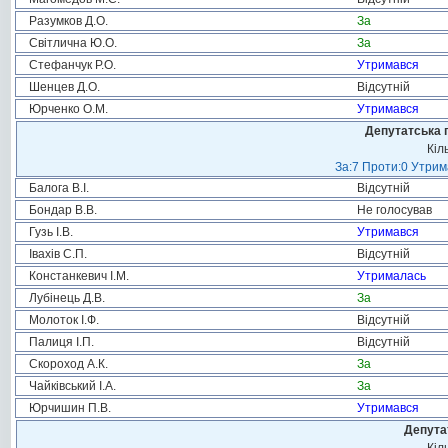
Разумков Д.О.
За
Світлична Ю.О.
За
Стефанчук Р.О.
Утримався
Шенцев Д.О.
Відсутній
Юрченко О.М.
Утримався
Депутатська 
Кіл
За:7 Проти:0 Утрим
Балога В.І.
Відсутній
Бондар В.В.
Не голосував
Гузь І.В.
Утримався
Івахів С.П.
Відсутній
Констанкевич І.М.
Утрималась
Лубінець Д.В.
За
Молоток І.Ф.
Відсутній
Палиця І.П.
Відсутній
Скороход А.К.
За
Чайківський І.А.
За
Юрчишин П.В.
Утримався
Депута