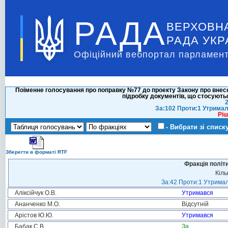
РАДА
ВЕРХОВН
РАДА УКР
Офіційний вебпортал парламент
Поіменне голосування про поправку №77 до проекту Закону про внесе
підробку документів, що стосуют
2
За:102 Проти:1 Утримал
Ріш
- Вибрати зі списк
Зберегти в форматі RTF
Фракція політ
Кіль
За:42 Проти:1 Утримал
Аліксійчук О.В.
Утримався
Ананченко М.О.
Відсутній
Арістов Ю.Ю.
Утримався
Бабак С.В.
За