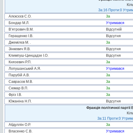
Кіл
За:16 Проти:0 Утрим
Алєксєєв С.О.
За
Бондар М.Л.
Утримався
В’ятрович В.М.
Відсутній
Геращенко І.В.
Відсутня
Джемілєв М. .
За
Зінкевич Я.В.
Відсутня
Климпуш-Цинцадзе І.О.
Відсутня
Князевич Р.П.
За
Лопушанський А.Я.
Утримався
Парубій А.В.
За
Саврасов М.В.
За
Сюмар В.П.
За
Фріз І.В.
За
Южаніна Н.П.
Відсутня
Фракція політичної партії
Кіл
За:11 Проти:0 Утрима
Абдуллін О.Р.
За
Власенко С.В.
Утримався