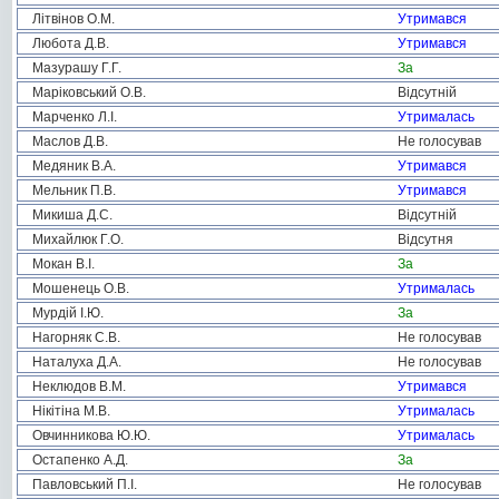
Літвінов О.М.
Утримався
Любота Д.В.
Утримався
Мазурашу Г.Г.
За
Маріковський О.В.
Відсутній
Марченко Л.І.
Утрималась
Маслов Д.В.
Не голосував
Медяник В.А.
Утримався
Мельник П.В.
Утримався
Микиша Д.С.
Відсутній
Михайлюк Г.О.
Відсутня
Мокан В.І.
За
Мошенець О.В.
Утрималась
Мурдій І.Ю.
За
Нагорняк С.В.
Не голосував
Наталуха Д.А.
Не голосував
Неклюдов В.М.
Утримався
Нікітіна М.В.
Утрималась
Овчинникова Ю.Ю.
Утрималась
Остапенко А.Д.
За
Павловський П.І.
Не голосував