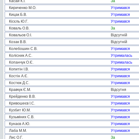
Касай К.І.
За
Кириченко М.О.
Утримався
Кицак Б.В.
Утримався
Кісєль Ю.Г.
Утримався
Коваль О.В.
За
Ковальов О.І.
Відсутній
Козак В.В.
Відсутній
Колебошин С.В.
Утримався
Колісник А.С.
Утрималась
Копанчук О.Є.
Утрималась
Копитін І.В.
Утримався
Костін А.Є.
Утримався
Костюк Д.С.
Утримався
Кравчук Є.М.
Відсутня
Крейденко В.В.
Утримався
Кривошеєв І.С.
Утримався
Кузбит Ю.М.
Утримався
Кузьміних С.В.
Утримався
Кунаєв А.Ю.
Утримався
Лаба М.М.
Утримався
Лис О.Г.
За