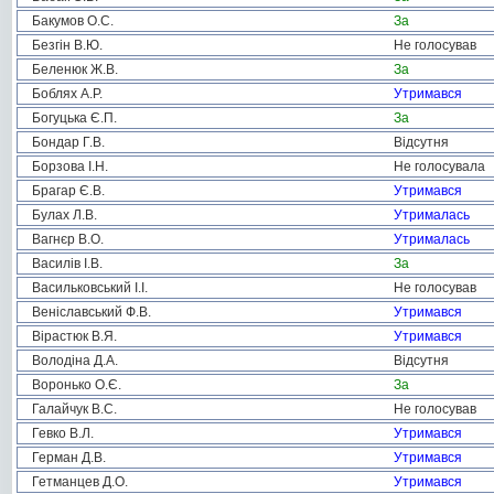
Бакумов О.С.
За
Безгін В.Ю.
Не голосував
Беленюк Ж.В.
За
Боблях А.Р.
Утримався
Богуцька Є.П.
За
Бондар Г.В.
Відсутня
Борзова І.Н.
Не голосувала
Брагар Є.В.
Утримався
Булах Л.В.
Утрималась
Вагнєр В.О.
Утрималась
Василів І.В.
За
Васильковський І.І.
Не голосував
Веніславський Ф.В.
Утримався
Вірастюк В.Я.
Утримався
Володіна Д.А.
Відсутня
Воронько О.Є.
За
Галайчук В.С.
Не голосував
Гевко В.Л.
Утримався
Герман Д.В.
Утримався
Гетманцев Д.О.
Утримався