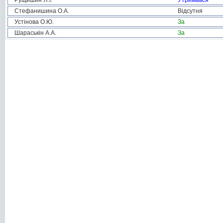
Рущишин Я.І.
Утримався
Стефанишина О.А.
Відсутня
Устінова О.Ю.
За
Шараськін А.А.
За