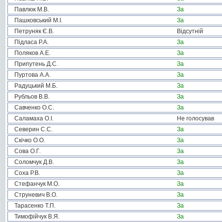
Павлюк М.В.
За
Пашковський М.І.
За
Петруняк Є.В.
Відсутній
Підласа Р.А.
За
Поляков А.Е.
За
Припутень Д.С.
За
Пуртова А.А.
За
Радуцький М.Б.
За
Рубльов В.В.
За
Савченко О.С.
За
Саламаха О.І.
Не голосував
Северин С.С.
За
Скічко О.О.
За
Сова О.Г.
За
Соломчук Д.В.
За
Соха Р.В.
За
Стефанчук М.О.
За
Струневич В.О.
За
Тарасенко Т.П.
За
Тимофійчук В.Я.
За