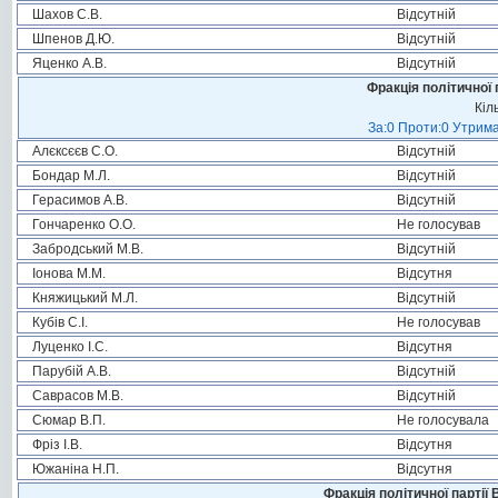
Шахов С.В.
Відсутній
Шпенов Д.Ю.
Відсутній
Яценко А.В.
Відсутній
Фракція політичної 
Кіл
За:0 Проти:0 Утрима
Алєксєєв С.О.
Відсутній
Бондар М.Л.
Відсутній
Герасимов А.В.
Відсутній
Гончаренко О.О.
Не голосував
Забродський М.В.
Відсутній
Іонова М.М.
Відсутня
Княжицький М.Л.
Відсутній
Кубів С.І.
Не голосував
Луценко І.С.
Відсутня
Парубій А.В.
Відсутній
Саврасов М.В.
Відсутній
Сюмар В.П.
Не голосувала
Фріз І.В.
Відсутня
Южаніна Н.П.
Відсутня
Фракція політичної партії