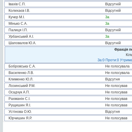
Івахів С.П.
Відсутній
Колихаєв І.В.
Відсутній
Кучер М.І.
За
Мінько С.А.
За
Палиця І.П.
Відсутній
Урбанський А.І.
За
Шаповалов Ю.А.
Відсутній
Фракція п
Кіл
За:0 Проти:0 Утрима
Бобровська С.А.
Не голосувала
Василенко Л.В.
Не голосувала
Клименко Ю.Л.
Відсутня
Лозинський Р.М.
Не голосував
Осадчук А.П.
Не голосував
Рахманін С.І.
Не голосував
Рущишин Я.І.
Не голосував
Устінова О.Ю.
Відсутня
Юрчишин Я.Р.
Не голосував