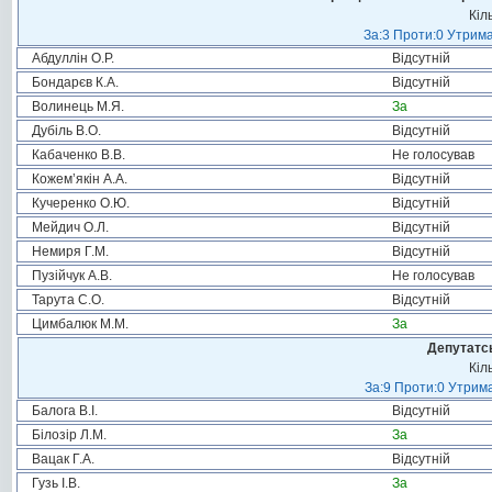
Кіл
За:3 Проти:0 Утрима
Абдуллін О.Р.
Відсутній
Бондарєв К.А.
Відсутній
Волинець М.Я.
За
Дубіль В.О.
Відсутній
Кабаченко В.В.
Не голосував
Кожем’якін А.А.
Відсутній
Кучеренко О.Ю.
Відсутній
Мейдич О.Л.
Відсутній
Немиря Г.М.
Відсутній
Пузійчук А.В.
Не голосував
Тарута С.О.
Відсутній
Цимбалюк М.М.
За
Депутатсь
Кіл
За:9 Проти:0 Утрима
Балога В.І.
Відсутній
Білозір Л.М.
За
Вацак Г.А.
Відсутній
Гузь І.В.
За