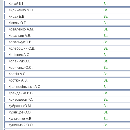
Касай К.І.
За
Кириченко М.О.
За
Кицак Б.В.
За
Кісєль Ю.Г.
За
Коваленко А.М.
За
Ковальов А.В.
За
Ковальчук О.В.
За
Колебошин С.В.
За
Колісник А.С.
За
Копанчук О.Є.
За
Корнієнко О.С.
За
Костін А.Є.
За
Костюх А.В.
За
Красносільська А.О.
За
Крейденко В.В.
За
Кривошеєв І.С.
За
Кубраков О.М.
За
Кузнєцов О.О.
За
Культенко А.В.
За
Куницький О.О.
За