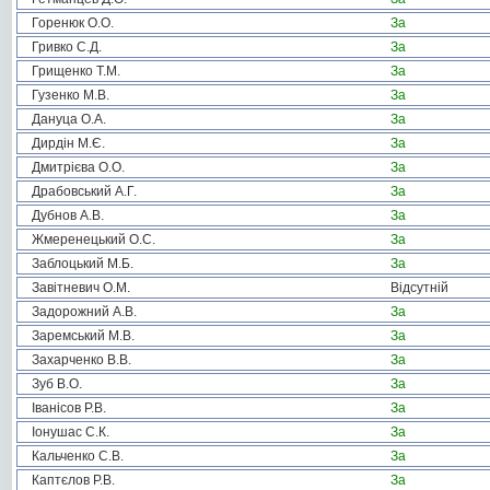
Горенюк О.О.
За
Гривко С.Д.
За
Грищенко Т.М.
За
Гузенко М.В.
За
Дануца О.А.
За
Дирдін М.Є.
За
Дмитрієва О.О.
За
Драбовський А.Г.
За
Дубнов А.В.
За
Жмеренецький О.С.
За
Заблоцький М.Б.
За
Завітневич О.М.
Відсутній
Задорожний А.В.
За
Заремський М.В.
За
Захарченко В.В.
За
Зуб В.О.
За
Іванісов Р.В.
За
Іонушас С.К.
За
Кальченко С.В.
За
Каптєлов Р.В.
За