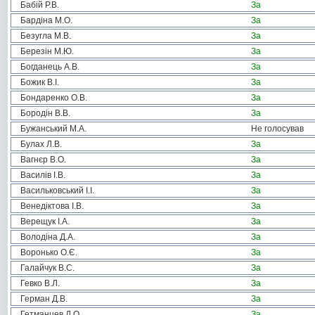
Бабій Р.В.
За
Бардіна М.О.
За
Безугла М.В.
За
Березін М.Ю.
За
Богданець А.В.
За
Божик В.І.
За
Бондаренко О.В.
За
Бородін В.В.
За
Бужанський М.А.
Не голосував
Булах Л.В.
За
Вагнєр В.О.
За
Василів І.В.
За
Васильковський І.І.
За
Венедіктова І.В.
За
Верещук І.А.
За
Володіна Д.А.
За
Воронько О.Є.
За
Галайчук В.С.
За
Гевко В.Л.
За
Герман Д.В.
За
Гетманцев Д.О.
За