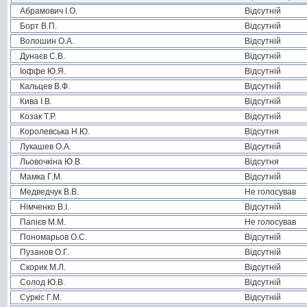
Абрамович І.О.
Відсутній
Борт В.П.
Відсутній
Волошин О.А.
Відсутній
Дунаєв С.В.
Відсутній
Іоффе Ю.Я.
Відсутній
Кальцев В.Ф.
Відсутній
Кива І.В.
Відсутній
Козак Т.Р.
Відсутній
Королевська Н.Ю.
Відсутня
Лукашев О.А.
Відсутній
Льовочкіна Ю.В.
Відсутня
Мамка Г.М.
Відсутній
Медведчук В.В.
Не голосував
Німченко В.І.
Відсутній
Папієв М.М.
Не голосував
Пономарьов О.С.
Відсутній
Пузанов О.Г.
Відсутній
Скорик М.Л.
Відсутній
Солод Ю.В.
Відсутній
Суркіс Г.М.
Відсутній