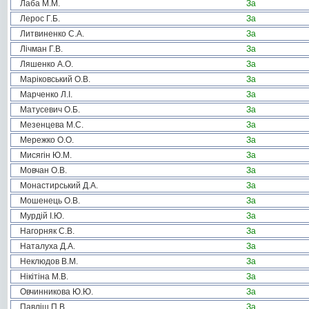
Лаба М.М.
За
Лерос Г.Б.
За
Литвиненко С.А.
За
Лічман Г.В.
За
Ляшенко А.О.
За
Маріковський О.В.
За
Марченко Л.І.
За
Матусевич О.Б.
За
Мезенцева М.С.
За
Мережко О.О.
За
Мисягін Ю.М.
За
Мовчан О.В.
За
Монастирський Д.А.
За
Мошенець О.В.
За
Мурдій І.Ю.
За
Нагорняк С.В.
За
Наталуха Д.А.
За
Неклюдов В.М.
За
Нікітіна М.В.
За
Овчинникова Ю.Ю.
За
Павліш П.В.
За