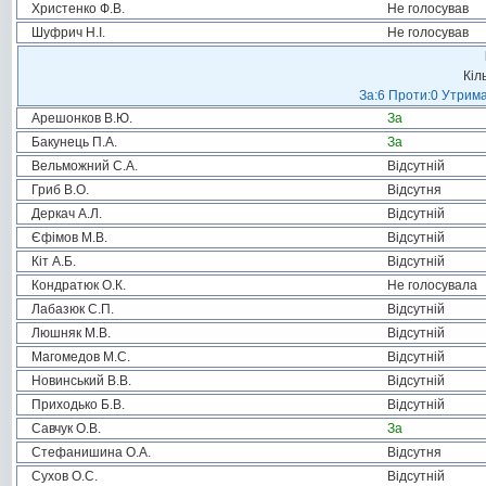
Христенко Ф.В.
Не голосував
Шуфрич Н.І.
Не голосував
Кіл
За:6 Проти:0 Утрима
Арешонков В.Ю.
За
Бакунець П.А.
За
Вельможний С.А.
Відсутній
Гриб В.О.
Відсутня
Деркач А.Л.
Відсутній
Єфімов М.В.
Відсутній
Кіт А.Б.
Відсутній
Кондратюк О.К.
Не голосувала
Лабазюк С.П.
Відсутній
Люшняк М.В.
Відсутній
Магомедов М.С.
Відсутній
Новинський В.В.
Відсутній
Приходько Б.В.
Відсутній
Савчук О.В.
За
Стефанишина О.А.
Відсутня
Сухов О.С.
Відсутній