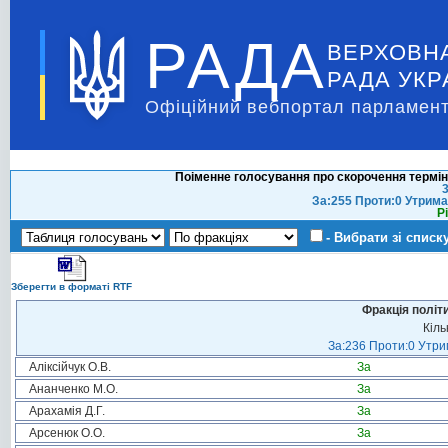
РАДА
ВЕРХОВН
РАДА УКР
Офіційний вебпортал парламент
Поіменне голосування про скорочення термін
3
За:255 Проти:0 Утрима
Р
- Вибрати зі списк
Зберегти в форматі RTF
Фракція політ
Кіль
За:236 Проти:0 Утрим
Аліксійчук О.В.
За
Ананченко М.О.
За
Арахамія Д.Г.
За
Арсенюк О.О.
За