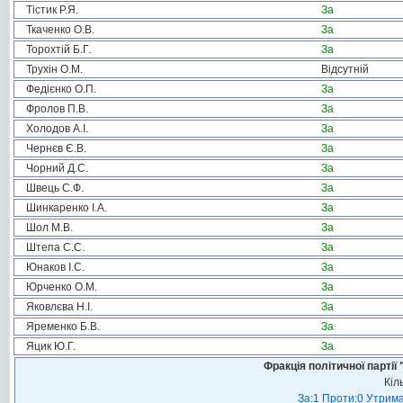
Тістик Р.Я.
За
Ткаченко О.В.
За
Торохтій Б.Г.
За
Трухін О.М.
Відсутній
Федієнко О.П.
За
Фролов П.В.
За
Холодов А.І.
За
Чернєв Є.В.
За
Чорний Д.С.
За
Швець С.Ф.
За
Шинкаренко І.А.
За
Шол М.В.
За
Штепа С.С.
За
Юнаков І.С.
За
Юрченко О.М.
За
Яковлєва Н.І.
За
Яременко Б.В.
За
Яцик Ю.Г.
За
Фракція політичної пар
Кіл
За:1 Проти:0 Утрима