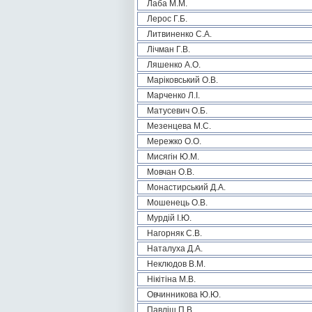
Лаба М.М.
Лерос Г.Б.
Литвиненко С.А.
Лічман Г.В.
Ляшенко А.О.
Маріковський О.В.
Марченко Л.І.
Матусевич О.Б.
Мезенцева М.С.
Мережко О.О.
Мисягін Ю.М.
Мовчан О.В.
Монастирський Д.А.
Мошенець О.В.
Мурдій І.Ю.
Нагорняк С.В.
Наталуха Д.А.
Неклюдов В.М.
Нікітіна М.В.
Овчинникова Ю.Ю.
Павліш П.В.