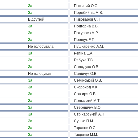
За
Пасічний О.С.
За
Перебийніс М.В.
Відсутній
Пивоваров Є.П.
За
Подгорна В.В.
За
Потураєв М.Р.
За
Прощук Е.П.
Не голосувала
Пушкаренко А.М.
За
Рєпіна Е.А.
За
Рябуха Т.В.
За
Саладуха О.В.
Не голосував
Салійчук О.В.
За
Семінський О.В.
За
Скороход А.К.
За
Совгиря О.В.
За
Сольський М.Т.
За
Стернійчук В.О.
За
Стріхарський А.П.
За
Сушко П.М.
За
Тарасов О.С.
За
Тищенко М.М.