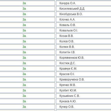
За
Качура О.А.
За
Кисилевський Д.Д.
За
Кінзбурська В.О.
За
Клочко А.А.
За
Коваль О.В.
За
Ковальов О.І.
За
Козак В.В.
За
Колєв О.В.
За
Колюх В.В.
За
Копитін І.В.
За
Корявченков Ю.В.
За
Костюк Д.С.
За
Кравчук Є.М.
За
Красов О.І.
За
Криворучкіна О.В.
За
Крячко М.В.
За
Кузбит Ю.М.
За
Кузьміних С.В.
За
Кунаєв А.Ю.
За
Кучер О.В.