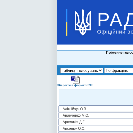
РА
Офіційний в
Поіменне голос
Зберегти в форматі RTF
Аліксійчук О.В.
Ананченко М.О.
Арахамія Д.Г.
Арсенюк О.О.