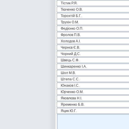
Тістик Р.Я.
Ткаченко О.В.
Торохтій Б.Г.
Трухін О.М.
Федієнко О.П.
Фролов П.В.
Холодов А.І.
Чернєв Є.В.
Чорний Д.С.
Швець С.Ф.
Шинкаренко І.А.
Шол М.В.
Штепа С.С.
Юнаков І.С.
Юрченко О.М.
Яковлєва Н.І.
Яременко Б.В.
Яцик Ю.Г.