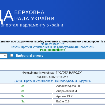
ДА
ВЕРХОВНА
РАДА УКРАЇНИ
ебпортал парламенту України
ування про скорочення терміну внесення альтернативних законопроектів 
30.08.2019 01:57
За:256 Проти:0 Утрималися:0 Не голосували:40 Всього:296
Рішення прийнято
- Вибрати зі списку
Фракція політичної партії "СЛУГА НАРОДУ"
Кількість депутатів: 247
За:238 Проти:0 Утрималися:0 Не голосували:3 Відсутні:6
За
Аллахвердієва І.В.
За
Андрійович З.М.
За
Арістов Ю.Ю.
За
Бабак С.В.