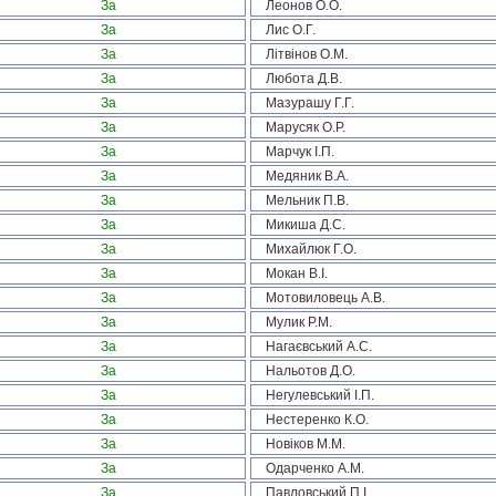
За
Леонов О.О.
За
Лис О.Г.
За
Літвінов О.М.
За
Любота Д.В.
За
Мазурашу Г.Г.
За
Марусяк О.Р.
За
Марчук І.П.
За
Медяник В.А.
За
Мельник П.В.
За
Микиша Д.С.
За
Михайлюк Г.О.
За
Мокан В.І.
За
Мотовиловець А.В.
За
Мулик Р.М.
За
Нагаєвський А.С.
За
Нальотов Д.О.
За
Негулевський І.П.
За
Нестеренко К.О.
За
Новіков М.М.
За
Одарченко А.М.
За
Павловський П.І.