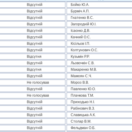
Відсутній
Бойко Ю.А.
Відсутній
Бурміч А.П.
Відсутній
Гнатенко В.С.
Відсутній
Загородній Ю.І.
Відсутній
Ісаєнко Д.В.
Відсутній
Качний О.С.
Відсутній
Кісільов І.П.
Відсутній
Колтунович О.С.
Відсутня
Кузьмін Р.Р.
Відсутній
Льовочкін С.В.
Відсутня
Макаренко М.В.
Відсутній
Мамоян С.Ч.
Не голосував
Мороз В.В.
Відсутній
Павленко Ю.О.
Не голосував
Плачкова Т.М.
Відсутній
Приходько Н.І.
Відсутній
Рабінович В.З.
Відсутній
Славицька А.К.
Відсутній
Столар В.М.
Відсутній
Фельдман О.Б.