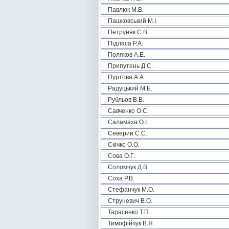
Павлюк М.В.
Пашковський М.І.
Петруняк Є.В.
Підласа Р.А.
Поляков А.Е.
Припутень Д.С.
Пуртова А.А.
Радуцький М.Б.
Рубльов В.В.
Савченко О.С.
Саламаха О.І.
Северин С.С.
Скічко О.О.
Сова О.Г.
Соломчук Д.В.
Соха Р.В.
Стефанчук М.О.
Струневич В.О.
Тарасенко Т.П.
Тимофійчук В.Я.