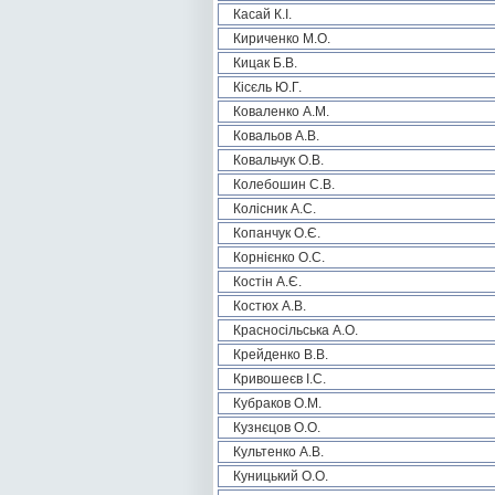
Касай К.І.
Кириченко М.О.
Кицак Б.В.
Кісєль Ю.Г.
Коваленко А.М.
Ковальов А.В.
Ковальчук О.В.
Колебошин С.В.
Колісник А.С.
Копанчук О.Є.
Корнієнко О.С.
Костін А.Є.
Костюх А.В.
Красносільська А.О.
Крейденко В.В.
Кривошеєв І.С.
Кубраков О.М.
Кузнєцов О.О.
Культенко А.В.
Куницький О.О.