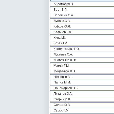
Абрамович І.О.
Борт В.П.
Волошин О.А.
Дунаєв С.В.
Іоффе Ю.Я.
Кальцев В.Ф.
Кива І.В.
Козак Т.Р.
Королевська Н.Ю.
Лукашев О.А.
Льовочкіна Ю.В.
Мамка Г.М.
Медведчук В.В.
Німченко В.І.
Папієв М.М.
Пономарьов О.С.
Пузанов О.Г.
Скорик М.Л.
Солод Ю.В.
Суркіс Г.М.