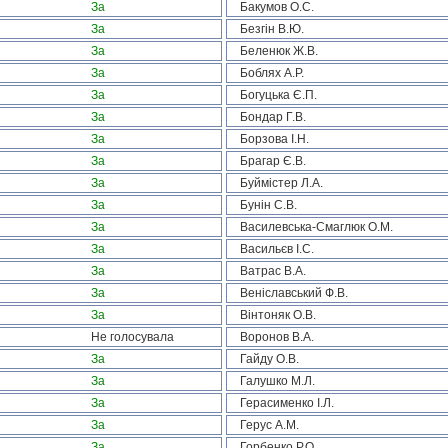
За
Бакумов О.С.
За
Безгін В.Ю.
За
Беленюк Ж.В.
За
Боблях А.Р.
За
Богуцька Є.П.
За
Бондар Г.В.
За
Борзова І.Н.
За
Брагар Є.В.
За
Буймістер Л.А.
За
Бунін С.В.
За
Василевська-Смаглюк О.М.
За
Васильєв І.С.
За
Ватрас В.А.
За
Веніславський Ф.В.
За
Вінтоняк О.В.
Не голосувала
Воронов В.А.
За
Гайду О.В.
За
Галушко М.Л.
За
Герасименко І.Л.
За
Герус А.М.
За
Горбенко Р.О.