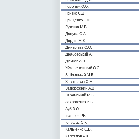
Горенюк О.О.
Гривко С.Д.
Грищенко Т.М.
Гузенко М.В.
Дануца О.А.
Дирдін М.Є.
Дмитрієва О.О.
Драбовський А.Г.
Дубнов А.В.
Жмеренецький О.С.
Заблоцький М.Б.
Завітневич О.М.
Задорожний А.В.
Заремський М.В.
Захарченко В.В.
Зуб В.О.
Іванісов Р.В.
Іонушас С.К.
Кальченко С.В.
Каптєлов Р.В.