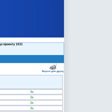
до проекту 1031
Версія для друку
За
За
За
За