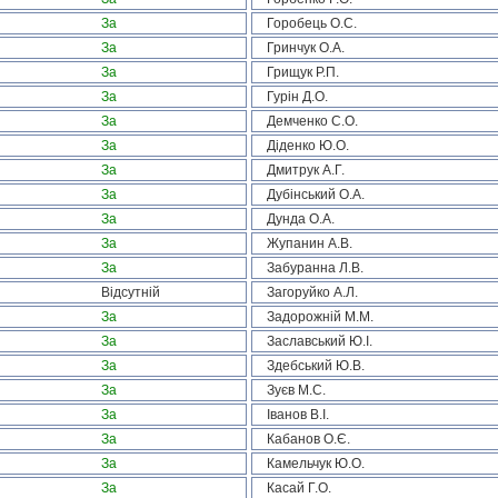
За
Горобець О.С.
За
Гринчук О.А.
За
Грищук Р.П.
За
Гурін Д.О.
За
Демченко С.О.
За
Діденко Ю.О.
За
Дмитрук А.Г.
За
Дубінський О.А.
За
Дунда О.А.
За
Жупанин А.В.
За
Забуранна Л.В.
Відсутній
Загоруйко А.Л.
За
Задорожній М.М.
За
Заславський Ю.І.
За
Здебський Ю.В.
За
Зуєв М.С.
За
Іванов В.І.
За
Кабанов О.Є.
За
Камельчук Ю.О.
За
Касай Г.О.