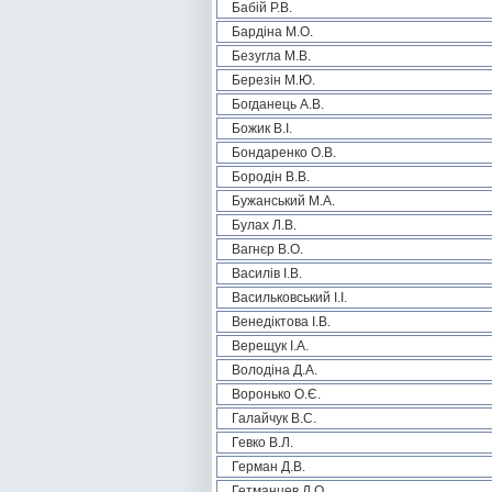
Бабій Р.В.
Бардіна М.О.
Безугла М.В.
Березін М.Ю.
Богданець А.В.
Божик В.І.
Бондаренко О.В.
Бородін В.В.
Бужанський М.А.
Булах Л.В.
Вагнєр В.О.
Василів І.В.
Васильковський І.І.
Венедіктова І.В.
Верещук І.А.
Володіна Д.А.
Воронько О.Є.
Галайчук В.С.
Гевко В.Л.
Герман Д.В.
Гетманцев Д.О.