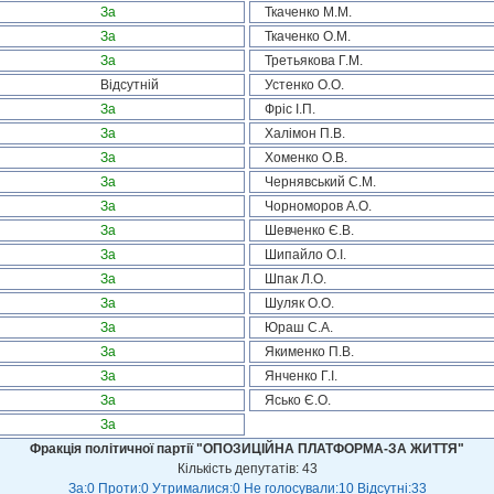
За
Ткаченко М.М.
За
Ткаченко О.М.
За
Третьякова Г.М.
Відсутній
Устенко О.О.
За
Фріс І.П.
За
Халімон П.В.
За
Хоменко О.В.
За
Чернявський С.М.
За
Чорноморов А.О.
За
Шевченко Є.В.
За
Шипайло О.І.
За
Шпак Л.О.
За
Шуляк О.О.
За
Юраш С.А.
За
Якименко П.В.
За
Янченко Г.І.
За
Ясько Є.О.
За
Фракція політичної партії "ОПОЗИЦІЙНА ПЛАТФОРМА-ЗА ЖИТТЯ"
Кількість депутатів: 43
За:0 Проти:0 Утрималися:0 Не голосували:10 Відсутні:33