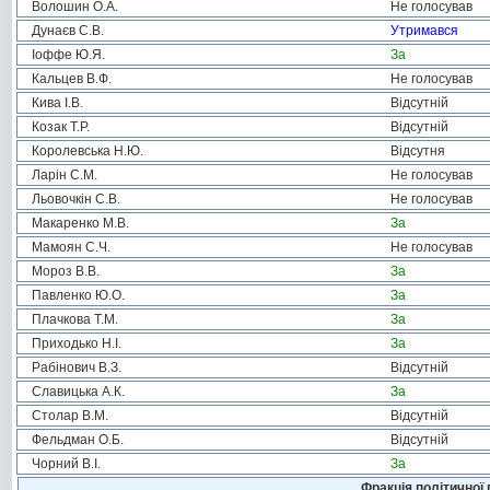
Волошин О.А.
Не голосував
Дунаєв С.В.
Утримався
Іоффе Ю.Я.
За
Кальцев В.Ф.
Не голосував
Кива І.В.
Відсутній
Козак Т.Р.
Відсутній
Королевська Н.Ю.
Відсутня
Ларін С.М.
Не голосував
Льовочкін С.В.
Не голосував
Макаренко М.В.
За
Мамоян С.Ч.
Не голосував
Мороз В.В.
За
Павленко Ю.О.
За
Плачкова Т.М.
За
Приходько Н.І.
За
Рабінович В.З.
Відсутній
Славицька А.К.
За
Столар В.М.
Відсутній
Фельдман О.Б.
Відсутній
Чорний В.І.
За
Фракція політичної 