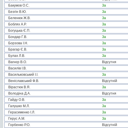
Бакумов О.С.
За
Безгін В.Ю.
За
Беленюк Ж.В.
За
Боблях А.Р.
За
Богуцька Є.П.
За
Бондар Г.В.
За
Борзова І.Н.
За
Брагар Є.В.
За
Булах Л.В.
За
Вагнєр В.О.
Відсутня
Василів І.В.
За
Васильковський І.І.
За
Веніславський Ф.В.
Відсутній
Вірастюк В.Я.
За
Володіна Д.А.
Відсутня
Гайду О.В.
За
Галушко М.Л.
За
Герасименко І.Л.
За
Герус А.М.
За
Горбенко Р.О.
Відсутній