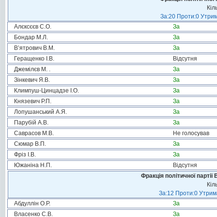
Кіл
За:20 Проти:0 Утрим
Алєксєєв С.О.
За
Бондар М.Л.
За
В’ятрович В.М.
За
Геращенко І.В.
Відсутня
Джемілєв М. .
За
Зінкевич Я.В.
За
Климпуш-Цинцадзе І.О.
За
Князевич Р.П.
За
Лопушанський А.Я.
За
Парубій А.В.
За
Саврасов М.В.
Не голосував
Сюмар В.П.
За
Фріз І.В.
За
Южаніна Н.П.
Відсутня
Фракція політичної партії
Кіл
За:12 Проти:0 Утрима
Абдуллін О.Р.
За
Власенко С.В.
За