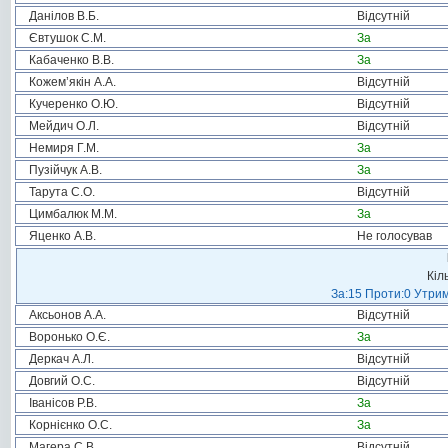
Данілов В.Б.
Відсутній
Євтушок С.М.
За
Кабаченко В.В.
За
Кожем’якін А.А.
Відсутній
Кучеренко О.Ю.
Відсутній
Мейдич О.Л.
Відсутній
Немиря Г.М.
За
Пузійчук А.В.
За
Тарута С.О.
Відсутній
Цимбалюк М.М.
За
Яценко А.В.
Не голосував
Кіл
За:15 Проти:0 Утрим
Аксьонов А.А.
Відсутній
Воронько О.Є.
За
Деркач А.Л.
Відсутній
Довгий О.С.
Відсутній
Іванісов Р.В.
За
Корнієнко О.С.
За
Магера С.В.
Відсутній