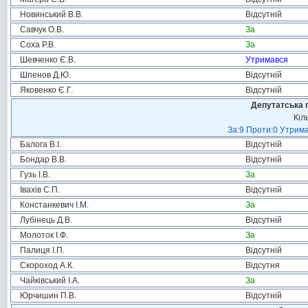
Новинський В.В.
Відсутній
Савчук О.В.
За
Соха Р.В.
За
Шевченко Є.В.
Утримався
Шпенов Д.Ю.
Відсутній
Яковенко Є.Г.
Відсутній
Депутатська 
Кіл
За:9 Проти:0 Утрима
Балога В.І.
Відсутній
Бондар В.В.
Відсутній
Гузь І.В.
За
Івахів С.П.
Відсутній
Констанкевич І.М.
За
Лубінець Д.В.
Відсутній
Молоток І.Ф.
За
Палиця І.П.
Відсутній
Скороход А.К.
Відсутня
Чайківський І.А.
За
Юрчишин П.В.
Відсутній