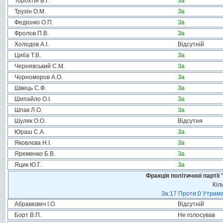
Торохтій Б.Г.
За
Трухін О.М.
За
Федієнко О.П.
За
Фролов П.В.
За
Холодов А.І.
Відсутній
Циба Т.В.
За
Чернявський С.М.
За
Чорноморов А.О.
За
Швець С.Ф.
За
Шипайло О.І.
За
Шпак Л.О.
За
Шуляк О.О.
Відсутня
Юраш С.А.
За
Яковлєва Н.І.
За
Яременко Б.В.
За
Яцик Ю.Г.
За
Фракція політичної пар
Кіл
За:17 Проти:0 Утрима
Абрамович І.О.
Відсутній
Борт В.П.
Не голосував