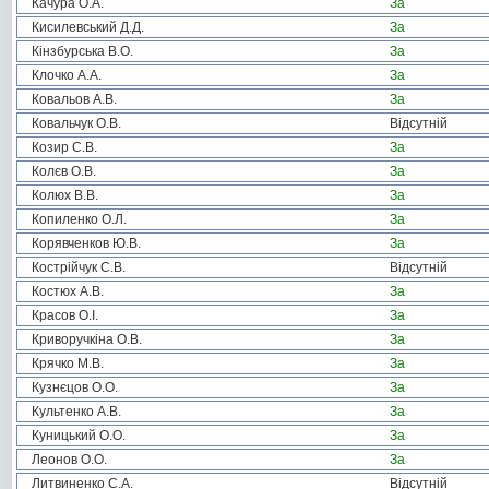
Качура О.А.
За
Кисилевський Д.Д.
За
Кінзбурська В.О.
За
Клочко А.А.
За
Ковальов А.В.
За
Ковальчук О.В.
Відсутній
Козир С.В.
За
Колєв О.В.
За
Колюх В.В.
За
Копиленко О.Л.
За
Корявченков Ю.В.
За
Кострійчук С.В.
Відсутній
Костюх А.В.
За
Красов О.І.
За
Криворучкіна О.В.
За
Крячко М.В.
За
Кузнєцов О.О.
За
Культенко А.В.
За
Куницький О.О.
За
Леонов О.О.
За
Литвиненко С.А.
Відсутній