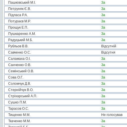
Пашковський М.І.
За
Петруняк Є.В.
За
Підласа Р.А.
За
Потураєв М.Р.
За
Прощук Е.П.
За
Пушкаренко А.М.
За
Радуцький М.Б.
За
Рубльов В.В.
Відсутній
Савченко О.С.
Відсутня
Саламаха О.І.
За
Санченко О.В.
За
Семінський О.В.
За
Сова О.Г.
За
Соломчук Д.В.
За
Стернійчук В.О.
За
Стріхарський А.П.
За
Сушко П.М.
За
Тарасов О.С.
За
Тищенко М.М.
Не голосував
Ткаченко М.М.
За