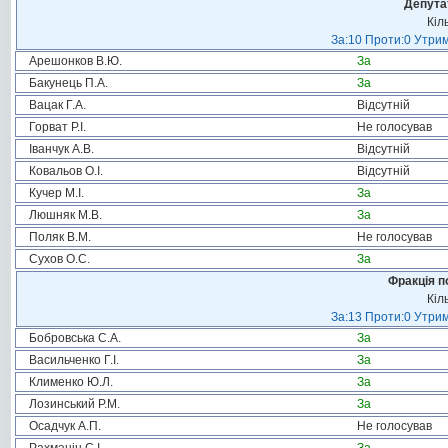
Депута
Кіл
За:10 Проти:0 Утрим
Арешонков В.Ю.
За
Бакунець П.А.
За
Вацак Г.А.
Відсутній
Горват Р.І.
Не голосував
Іванчук А.В.
Відсутній
Ковальов О.І.
Відсутній
Кучер М.І.
За
Люшняк М.В.
За
Поляк В.М.
Не голосував
Сухов О.С.
За
Фракція п
Кіл
За:13 Проти:0 Утрим
Бобровська С.А.
За
Васильченко Г.І.
За
Клименко Ю.Л.
За
Лозинський Р.М.
За
Осадчук А.П.
Не голосував