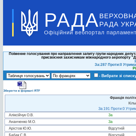
РАДА
ВЕРХОВН
РАДА УКР
Офіційний вебпортал парламент
Поіменне голосування про направлення запиту групи народних депута
присвоєння захисникам міжнародного аеропорту "До
1
За:287 Проти:0 Утрима
Р
- Вибрати зі списк
Зберегти в форматі RTF
Фракція політ
Кіль
За:191 Проти:0 Утрим
Аліксійчук О.В.
За
Ананченко М.О.
За
Арістов Ю.Ю.
Відсутній
Бабак С.В.
Відсутній