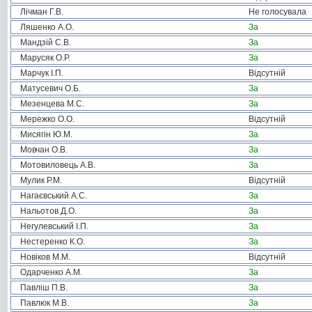
Лічман Г.В.
Не голосувала
Ляшенко А.О.
За
Мандзій С.В.
За
Марусяк О.Р.
За
Марчук І.П.
Відсутній
Матусевич О.Б.
За
Мезенцева М.С.
За
Мережко О.О.
Відсутній
Мисягін Ю.М.
За
Мовчан О.В.
За
Мотовиловець А.В.
За
Мулик Р.М.
Відсутній
Нагаєвський А.С.
За
Нальотов Д.О.
За
Негулевський І.П.
За
Нестеренко К.О.
За
Новіков М.М.
Відсутній
Одарченко А.М.
За
Павліш П.В.
За
Павлюк М.В.
За