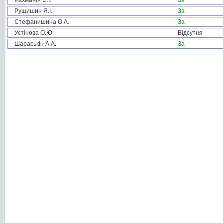
Рахманін С.І.
За
Рущишин Я.І.
За
Стефанишина О.А.
За
Устінова О.Ю.
Відсутня
Шараськін А.А.
За