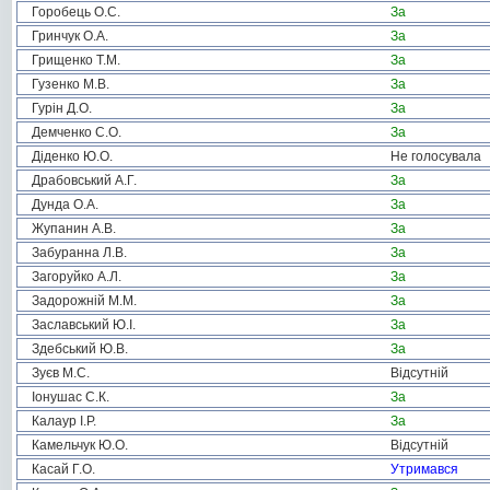
Горобець О.С.
За
Гринчук О.А.
За
Грищенко Т.М.
За
Гузенко М.В.
За
Гурін Д.О.
За
Демченко С.О.
За
Діденко Ю.О.
Не голосувала
Драбовський А.Г.
За
Дунда О.А.
За
Жупанин А.В.
За
Забуранна Л.В.
За
Загоруйко А.Л.
За
Задорожній М.М.
За
Заславський Ю.І.
За
Здебський Ю.В.
За
Зуєв М.С.
Відсутній
Іонушас С.К.
За
Калаур І.Р.
За
Камельчук Ю.О.
Відсутній
Касай Г.О.
Утримався