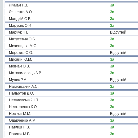
Лічман Г.В.
За
Ляшенко А.О.
За
Мандзій С.В.
За
Марусяк О.Р.
За
Марчук І.П.
Відсутній
Матусевич О.Б.
За
Мезенцева М.С.
За
Мережко О.О.
Відсутній
Мисягін Ю.М.
За
Мовчан О.В.
За
Мотовиловець А.В.
За
Мулик Р.М.
Відсутній
Нагаєвський А.С.
За
Нальотов Д.О.
За
Негулевський І.П.
За
Нестеренко К.О.
За
Новіков М.М.
Відсутній
Одарченко А.М.
За
Павліш П.В.
За
Павлюк М.В.
За