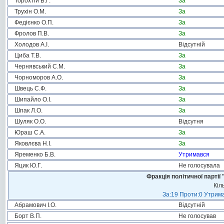
Торохтій Б.Г.
За
Трухін О.М.
За
Федієнко О.П.
За
Фролов П.В.
За
Холодов А.І.
Відсутній
Циба Т.В.
За
Чернявський С.М.
За
Чорноморов А.О.
За
Швець С.Ф.
За
Шипайло О.І.
За
Шпак Л.О.
За
Шуляк О.О.
Відсутня
Юраш С.А.
За
Яковлєва Н.І.
За
Яременко Б.В.
Утримався
Яцик Ю.Г.
Не голосувала
Фракція політичної пар
Кіл
За:19 Проти:0 Утрима
Абрамович І.О.
Відсутній
Борт В.П.
Не голосував