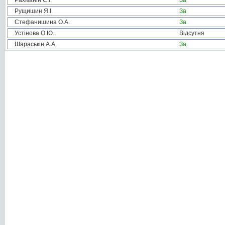
Рахманін С.І.
За
Рущишин Я.І.
За
Стефанишина О.А.
За
Устінова О.Ю.
Відсутня
Шараськін А.А.
За