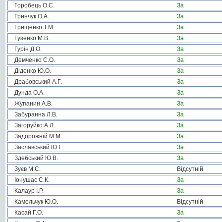
Горобець О.С.
За
Гринчук О.А.
За
Грищенко Т.М.
За
Гузенко М.В.
За
Гурін Д.О.
За
Демченко С.О.
За
Діденко Ю.О.
За
Драбовський А.Г.
За
Дунда О.А.
За
Жупанин А.В.
За
Забуранна Л.В.
За
Загоруйко А.Л.
За
Задорожній М.М.
За
Заславський Ю.І.
За
Здебський Ю.В.
За
Зуєв М.С.
Відсутній
Іонушас С.К.
За
Калаур І.Р.
За
Камельчук Ю.О.
Відсутній
Касай Г.О.
За