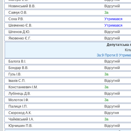
Новинський В.В.
Відсутній
Савчук О.В.
За
Соха Р.В.
Утримався
Шевченко Є.В.
Утримався
Шпенов Д.Ю.
Відсутній
Яковенко Є.Г.
Відсутній
Депутатська 
Кіл
За:9 Проти:0 Утрима
Балога В.І.
Відсутній
Бондар В.В.
Відсутній
Гузь І.В.
За
Івахів С.П.
Відсутній
Констанкевич І.М.
За
Лубінець Д.В.
Відсутній
Молоток І.Ф.
За
Палиця І.П.
Відсутній
Скороход А.К.
Відсутня
Чайківський І.А.
За
Юрчишин П.В.
Відсутній