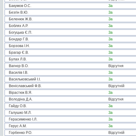
Бакумов О.С.
За
Безгін В.Ю.
За
Беленюк Ж.В.
За
Боблях А.Р.
За
Богуцька Є.П.
За
Бондар Г.В.
За
Борзова І.Н.
За
Брагар Є.В.
За
Булах Л.В.
За
Вагнєр В.О.
Відсутня
Василів І.В.
За
Васильковський І.І.
За
Веніславський Ф.В.
Відсутній
Вірастюк В.Я.
За
Володіна Д.А.
Відсутня
Гайду О.В.
За
Галушко М.Л.
За
Герасименко І.Л.
За
Герус А.М.
За
Горбенко Р.О.
Відсутній