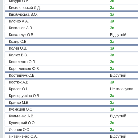
Качура О.А.
За
Кисилевський Д.Д.
За
Кінзбурська В.О.
За
Клочко А.А.
За
Ковальов А.В.
За
Ковальчук О.В.
Відсутній
Козир С.В.
За
Колєв О.В.
За
Колюх В.В.
За
Копиленко О.Л.
За
Корявченков Ю.В.
За
Кострійчук С.В.
Відсутній
Костюх А.В.
За
Красов О.І.
Не голосував
Криворучкіна О.В.
За
Крячко М.В.
За
Кузнєцов О.О.
За
Культенко А.В.
Відсутній
Куницький О.О.
За
Леонов О.О.
За
Литвиненко С.А.
Відсутній