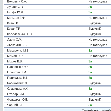
Волошин О.А.
Не голосував
Дунаєв С.В.
За
Іоффе Ю.Я.
За
Кальцев В.Ф.
Не голосував
Кива І.В.
Відсутній
Козак Т.Р.
Відсутній
Королевська Н.Ю.
Відсутня
Ларін С.М.
Не голосував
Льовочкін С.В.
Не голосував
Макаренко М.В.
За
Мамоян С.Ч.
Не голосував
Мороз В.В.
За
Павленко Ю.О.
За
Плачкова Т.М.
За
Приходько Н.І.
За
Рабінович В.З.
Відсутній
Славицька А.К.
За
Столар В.М.
Відсутній
Фельдман О.Б.
Відсутній
Чорний В.І.
За
Фракція політичної 