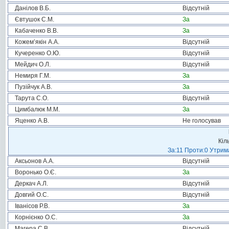
Данілов В.Б.
Відсутній
Євтушок С.М.
За
Кабаченко В.В.
За
Кожем’якін А.А.
Відсутній
Кучеренко О.Ю.
Відсутній
Мейдич О.Л.
Відсутній
Немиря Г.М.
За
Пузійчук А.В.
За
Тарута С.О.
Відсутній
Цимбалюк М.М.
За
Яценко А.В.
Не голосував
Кіл
За:11 Проти:0 Утрима
Аксьонов А.А.
Відсутній
Воронько О.Є.
За
Деркач А.Л.
Відсутній
Довгий О.С.
Відсутній
Іванісов Р.В.
За
Корнієнко О.С.
За
Магера С.В.
Відсутній