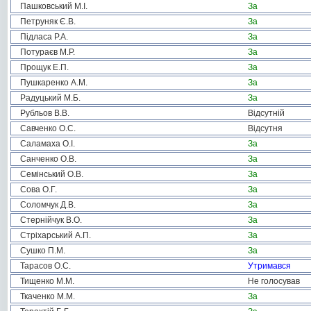
Пашковський М.І.
За
Петруняк Є.В.
За
Підласа Р.А.
За
Потураєв М.Р.
За
Прощук Е.П.
За
Пушкаренко А.М.
За
Радуцький М.Б.
За
Рубльов В.В.
Відсутній
Савченко О.С.
Відсутня
Саламаха О.І.
За
Санченко О.В.
За
Семінський О.В.
За
Сова О.Г.
За
Соломчук Д.В.
За
Стернійчук В.О.
За
Стріхарський А.П.
За
Сушко П.М.
За
Тарасов О.С.
Утримався
Тищенко М.М.
Не голосував
Ткаченко М.М.
За