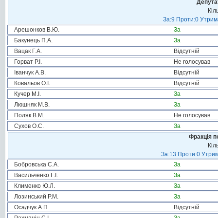
Депута
Кіл
За:9 Проти:0 Утрим
Арешонков В.Ю.
За
Бакунець П.А.
За
Вацак Г.А.
Відсутній
Горват Р.І.
Не голосував
Іванчук А.В.
Відсутній
Ковальов О.І.
Відсутній
Кучер М.І.
За
Люшняк М.В.
За
Поляк В.М.
Не голосував
Сухов О.С.
За
Фракція п
Кіл
За:13 Проти:0 Утрим
Бобровська С.А.
За
Васильченко Г.І.
За
Клименко Ю.Л.
За
Лозинський Р.М.
За
Осадчук А.П.
Відсутній