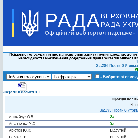
РАДА
ВЕРХОВН
РАДА УКР
Офіційний вебпортал парламент
Поіменне голосування про направлення запиту групи народних деп
необхідності забезпечення додержання права жителів Миколаївсь
1
За:286 Проти:0 Утрима
Р
- Вибрати зі списк
Зберегти в форматі RTF
Фракція політ
Кіль
За:193 Проти:0 Утрим
Аліксійчук О.В.
За
Ананченко М.О.
За
Арістов Ю.Ю.
Відсутній
Бабак С.В.
Відсутній