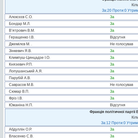
Кіл
За:20 Проти:0 Утрим
Алєксєєв С.О.
За
Бондар М.Л.
За
В’ятрович В.М.
За
Геращенко І.В.
Відсутня
Джемілєв М. .
Не голосував
Зінкевич Я.В.
За
Климпуш-Цинцадзе І.О.
За
Князевич Р.П.
За
Лопушанський А.Я.
За
Парубій А.В.
За
Саврасов М.В.
Не голосував
Сюмар В.П.
За
Фріз І.В.
За
Южаніна Н.П.
Відсутня
Фракція політичної партії
Кіл
За:12 Проти:0 Утрима
Абдуллін О.Р.
За
Власенко С.В.
За