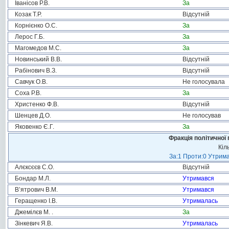
Іванісов Р.В.
За
Козак Т.Р.
Відсутній
Корнієнко О.С.
За
Лерос Г.Б.
За
Магомедов М.С.
За
Новинський В.В.
Відсутній
Рабінович В.З.
Відсутній
Савчук О.В.
Не голосувала
Соха Р.В.
За
Христенко Ф.В.
Відсутній
Шенцев Д.О.
Не голосував
Яковенко Є.Г.
За
Фракція політичної 
Кіл
За:1 Проти:0 Утрима
Алєксєєв С.О.
Відсутній
Бондар М.Л.
Утримався
В’ятрович В.М.
Утримався
Геращенко І.В.
Утрималась
Джемілєв М. .
За
Зінкевич Я.В.
Утрималась