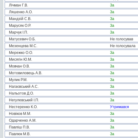
Лічман Г.В.
За
Ляшенко А.О.
За
Мандзій С.В.
За
Марусяк О.Р.
За
Марчук І.П.
За
Матусевич О.Б.
Не голосував
Мезенцева М.С.
Не голосувала
Мережко О.О.
За
Мисягін Ю.М.
За
Мовчан О.В.
За
Мотовиловець А.В.
За
Мулик Р.М.
За
Нагаєвський А.С.
За
Нальотов Д.О.
За
Негулевський І.П.
За
Нестеренко К.О.
Утримався
Новіков М.М.
За
Одарченко А.М.
За
Павліш П.В.
За
Павлюк М.В.
За