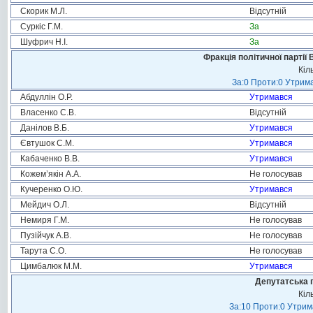
Скорик М.Л.
Відсутній
Суркіс Г.М.
За
Шуфрич Н.І.
За
Фракція політичної партії
Кіл
За:0 Проти:0 Утрима
Абдуллін О.Р.
Утримався
Власенко С.В.
Відсутній
Данілов В.Б.
Утримався
Євтушок С.М.
Утримався
Кабаченко В.В.
Утримався
Кожем’якін А.А.
Не голосував
Кучеренко О.Ю.
Утримався
Мейдич О.Л.
Відсутній
Немиря Г.М.
Не голосував
Пузійчук А.В.
Не голосував
Тарута С.О.
Не голосував
Цимбалюк М.М.
Утримався
Депутатська 
Кіл
За:10 Проти:0 Утрима