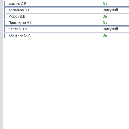
Ісаєнко Д.В.
За
Ковальов О.І.
Відсутній
Мороз В.В.
За
Приходько Н.І.
За
Столар В.М.
Відсутній
Юрченко О.М.
За