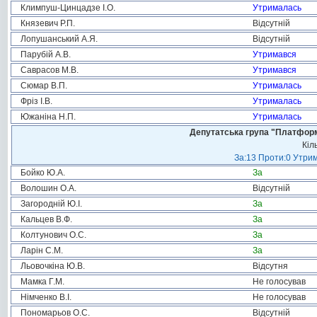
Климпуш-Цинцадзе І.О.
Утрималась
Князевич Р.П.
Відсутній
Лопушанський А.Я.
Відсутній
Парубій А.В.
Утримався
Саврасов М.В.
Утримався
Сюмар В.П.
Утрималась
Фріз І.В.
Утрималась
Южаніна Н.П.
Утрималась
Депутатська група "Платформа
Кіл
За:13 Проти:0 Утрим
Бойко Ю.А.
За
Волошин О.А.
Відсутній
Загородній Ю.І.
За
Кальцев В.Ф.
За
Колтунович О.С.
За
Ларін С.М.
За
Льовочкіна Ю.В.
Відсутня
Мамка Г.М.
Не голосував
Німченко В.І.
Не голосував
Пономарьов О.С.
Відсутній