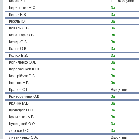
Касай К.І.
Не голосував
Кириченко М.О.
За
Кицак Б.В.
За
Кісєль Ю.Г.
За
Коваль О.В.
За
Ковальчук О.В.
За
Козир С.В.
За
Колєв О.В.
За
Колюх В.В.
За
Копиленко О.Л.
За
Корявченков Ю.В.
За
Кострійчук С.В.
За
Костюх А.В.
За
Красов О.І.
Відсутній
Криворучкіна О.В.
За
Крячко М.В.
За
Кузнєцов О.О.
За
Культенко А.В.
За
Куницький О.О.
За
Леонов О.О.
За
Литвиненко С.А.
Відсутній