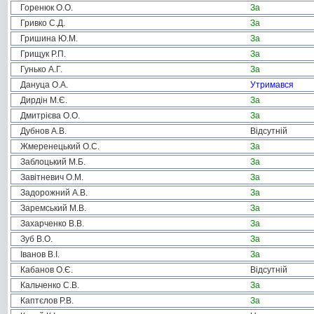
Горенюк О.О.
За
Гривко С.Д.
За
Гришина Ю.М.
За
Грищук Р.П.
За
Гунько А.Г.
За
Дануца О.А.
Утримався
Дирдін М.Є.
За
Дмитрієва О.О.
За
Дубнов А.В.
Відсутній
Жмеренецький О.С.
За
Заблоцький М.Б.
За
Завітневич О.М.
За
Задорожний А.В.
За
Заремський М.В.
За
Захарченко В.В.
За
Зуб В.О.
За
Іванов В.І.
За
Кабанов О.Є.
Відсутній
Кальченко С.В.
За
Каптєлов Р.В.
За