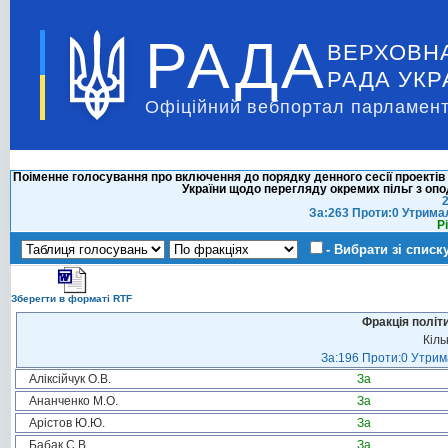
РАДА
ВЕРХОВН
РАДА УКР
Офіційний вебпортал парламент
Поіменне голосування про включення до порядку денного сесії проектів 
України щодо перегляду окремих пільг з оп
2
За:263 Проти:0 Утрима
Р
- Вибрати зі списк
Зберегти в форматі RTF
Фракція політ
Кіль
За:196 Проти:0 Утрима
Аліксійчук О.В.
За
Ананченко М.О.
За
Арістов Ю.Ю.
За
Бабак С.В.
За