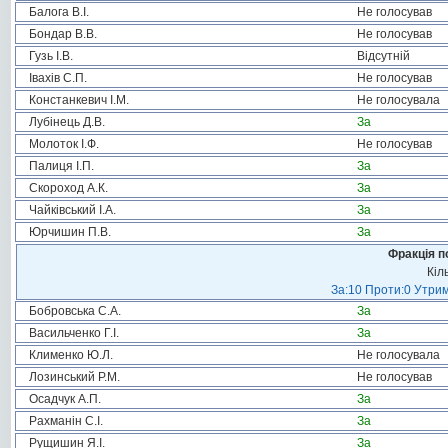
Балога В.І.
Не голосував
Бондар В.В.
Не голосував
Гузь І.В.
Відсутній
Івахів С.П.
Не голосував
Констанкевич І.М.
Не голосувала
Лубінець Д.В.
За
Молоток І.Ф.
Не голосував
Палиця І.П.
За
Скороход А.К.
За
Чайківський І.А.
За
Юрчишин П.В.
За
Фракція п
Кіл
За:10 Проти:0 Утрим
Бобровська С.А.
За
Васильченко Г.І.
За
Клименко Ю.Л.
Не голосувала
Лозинський Р.М.
Не голосував
Осадчук А.П.
За
Рахманін С.І.
За
Рущишин Я.І.
За