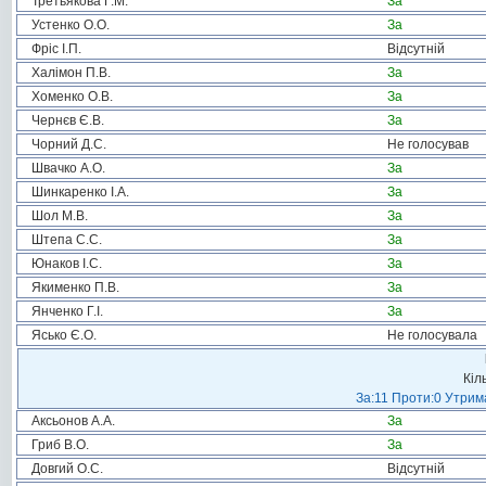
Третьякова Г.М.
За
Устенко О.О.
За
Фріс І.П.
Відсутній
Халімон П.В.
За
Хоменко О.В.
За
Чернєв Є.В.
За
Чорний Д.С.
Не голосував
Швачко А.О.
За
Шинкаренко І.А.
За
Шол М.В.
За
Штепа С.С.
За
Юнаков І.С.
За
Якименко П.В.
За
Янченко Г.І.
За
Ясько Є.О.
Не голосувала
Кіл
За:11 Проти:0 Утрима
Аксьонов А.А.
За
Гриб В.О.
За
Довгий О.С.
Відсутній