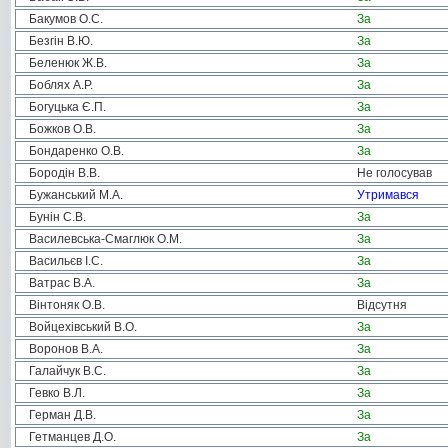
Бакумов О.С.
За
Безгін В.Ю.
За
Беленюк Ж.В.
За
Боблях А.Р.
За
Богуцька Є.П.
За
Божков О.В.
За
Бондаренко О.В.
За
Бородін В.В.
Не голосував
Бужанський М.А.
Утримався
Бунін С.В.
За
Василевська-Смаглюк О.М.
За
Васильєв І.С.
За
Ватрас В.А.
За
Вінтоняк О.В.
Відсутня
Войцехівський В.О.
За
Воронов В.А.
За
Галайчук В.С.
За
Гевко В.Л.
За
Герман Д.В.
За
Гетманцев Д.О.
За