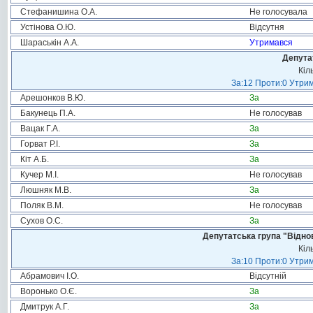
Стефанишина О.А.
Не голосувала
Устінова О.Ю.
Відсутня
Шараськін А.А.
Утримався
Депута
Кіл
За:12 Проти:0 Утрим
Арешонков В.Ю.
За
Бакунець П.А.
Не голосував
Вацак Г.А.
За
Горват Р.І.
За
Кіт А.Б.
За
Кучер М.І.
Не голосував
Люшняк М.В.
За
Поляк В.М.
Не голосував
Сухов О.С.
За
Депутатська група "Віднов
Кіл
За:10 Проти:0 Утрим
Абрамович І.О.
Відсутній
Воронько О.Є.
За
Дмитрук А.Г.
За