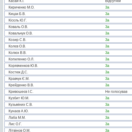
Касай К.І.
Відсутній
Кириченко М.О.
За
Кицак Б.В.
За
Кісєль Ю.Г.
За
Коваль О.В.
За
Ковальчук О.В.
За
Козир С.В.
За
Колєв О.В.
За
Колюх В.В.
За
Копиленко О.Л.
За
Корявченков Ю.В.
За
Костюк Д.С.
За
Кравчук Є.М.
За
Крейденко В.В.
За
Кривошеєв І.С.
Не голосував
Кузбит Ю.М.
За
Кузьміних С.В.
За
Кунаєв А.Ю.
За
Лаба М.М.
За
Лис О.Г.
За
Літвінов О.М.
За