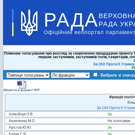
РАДА
ВЕРХОВН
РАДА УКР
Офіційний вебпортал парламент
Поіменне голосування про розгляд за скороченою процедурою проекту П
перших заступників, заступників голів, секретарів, ч
2
За:260 Проти:0 Утрима
Р
- Вибрати зі списк
Зберегти в форматі RTF
Фракція політ
Кіль
За:194 Проти:0 Утрима
Аліксійчук О.В.
За
Ананченко М.О.
Не голосував
Арістов Ю.Ю.
За
Бабак С.В.
За