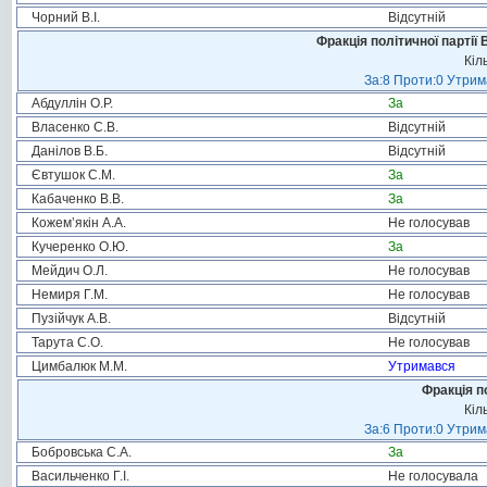
Чорний В.І.
Відсутній
Фракція політичної партії
Кіл
За:8 Проти:0 Утрим
Абдуллін О.Р.
За
Власенко С.В.
Відсутній
Данілов В.Б.
Відсутній
Євтушок С.М.
За
Кабаченко В.В.
За
Кожем’якін А.А.
Не голосував
Кучеренко О.Ю.
За
Мейдич О.Л.
Не голосував
Немиря Г.М.
Не голосував
Пузійчук А.В.
Відсутній
Тарута С.О.
Не голосував
Цимбалюк М.М.
Утримався
Фракція п
Кіл
За:6 Проти:0 Утрим
Бобровська С.А.
За
Васильченко Г.І.
Не голосувала