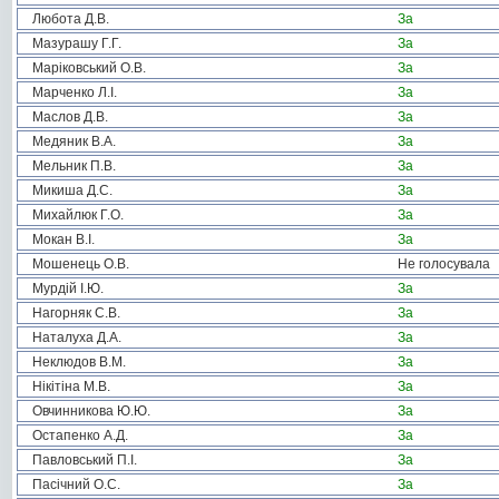
Любота Д.В.
За
Мазурашу Г.Г.
За
Маріковський О.В.
За
Марченко Л.І.
За
Маслов Д.В.
За
Медяник В.А.
За
Мельник П.В.
За
Микиша Д.С.
За
Михайлюк Г.О.
За
Мокан В.І.
За
Мошенець О.В.
Не голосувала
Мурдій І.Ю.
За
Нагорняк С.В.
За
Наталуха Д.А.
За
Неклюдов В.М.
За
Нікітіна М.В.
За
Овчинникова Ю.Ю.
За
Остапенко А.Д.
За
Павловський П.І.
За
Пасічний О.С.
За