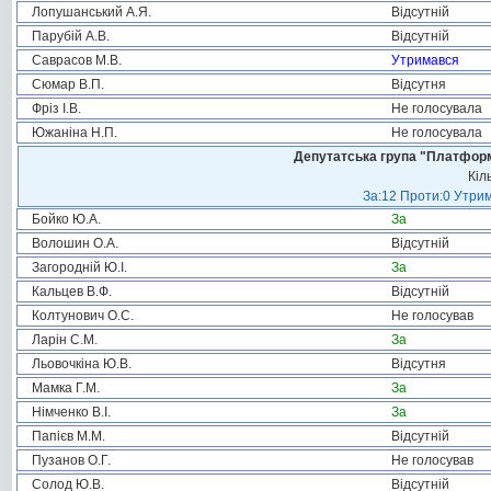
Лопушанський А.Я.
Відсутній
Парубій А.В.
Відсутній
Саврасов М.В.
Утримався
Сюмар В.П.
Відсутня
Фріз І.В.
Не голосувала
Южаніна Н.П.
Не голосувала
Депутатська група "Платформа
Кіл
За:12 Проти:0 Утрим
Бойко Ю.А.
За
Волошин О.А.
Відсутній
Загородній Ю.І.
За
Кальцев В.Ф.
Відсутній
Колтунович О.С.
Не голосував
Ларін С.М.
За
Льовочкіна Ю.В.
Відсутня
Мамка Г.М.
За
Німченко В.І.
За
Папієв М.М.
Відсутній
Пузанов О.Г.
Не голосував
Солод Ю.В.
Відсутній