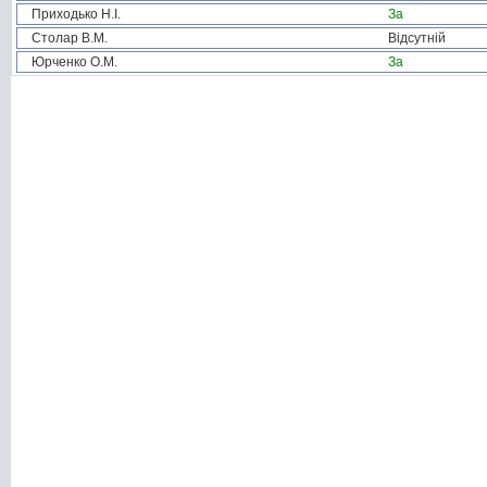
Приходько Н.І.
За
Столар В.М.
Відсутній
Юрченко О.М.
За