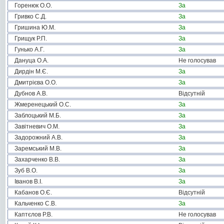
Горенюк О.О.
За
Гривко С.Д.
За
Гришина Ю.М.
За
Грищук Р.П.
За
Гунько А.Г.
За
Дануца О.А.
Не голосував
Дирдін М.Є.
За
Дмитрієва О.О.
За
Дубнов А.В.
Відсутній
Жмеренецький О.С.
За
Заблоцький М.Б.
За
Завітневич О.М.
За
Задорожний А.В.
За
Заремський М.В.
За
Захарченко В.В.
За
Зуб В.О.
За
Іванов В.І.
За
Кабанов О.Є.
Відсутній
Кальченко С.В.
За
Каптєлов Р.В.
Не голосував