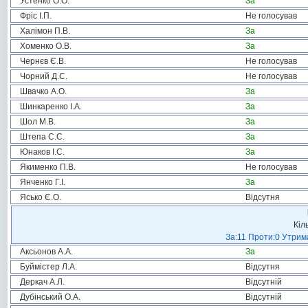
Устенко О.О.
За
Фріс І.П.
Не голосував
Халімон П.В.
За
Хоменко О.В.
За
Чернєв Є.В.
Не голосував
Чорний Д.С.
Не голосував
Швачко А.О.
За
Шинкаренко І.А.
За
Шол М.В.
За
Штепа С.С.
За
Юнаков І.С.
За
Якименко П.В.
Не голосував
Янченко Г.І.
За
Ясько Є.О.
Відсутня
Кіл
За:11 Проти:0 Утрима
Аксьонов А.А.
За
Буймістер Л.А.
Відсутня
Деркач А.Л.
Відсутній
Дубінський О.А.
Відсутній