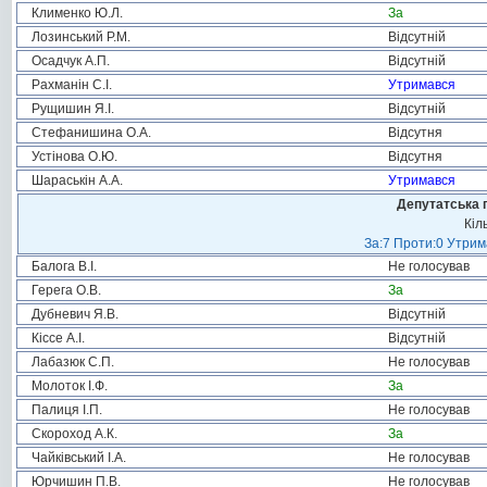
Клименко Ю.Л.
За
Лозинський Р.М.
Відсутній
Осадчук А.П.
Відсутній
Рахманін С.І.
Утримався
Рущишин Я.І.
Відсутній
Стефанишина О.А.
Відсутня
Устінова О.Ю.
Відсутня
Шараськін А.А.
Утримався
Депутатська 
Кіл
За:7 Проти:0 Утрим
Балога В.І.
Не голосував
Герега О.В.
За
Дубневич Я.В.
Відсутній
Кіссе А.І.
Відсутній
Лабазюк С.П.
Не голосував
Молоток І.Ф.
За
Палиця І.П.
Не голосував
Скороход А.К.
За
Чайківський І.А.
Не голосував
Юрчишин П.В.
Не голосував