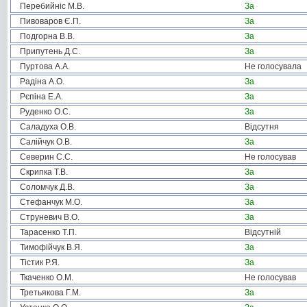
Перебийніс М.В.
За
Пивоваров Є.П.
За
Подгорна В.В.
За
Припутень Д.С.
За
Пуртова А.А.
Не голосувала
Радіна А.О.
За
Рєпіна Е.А.
За
Руденко О.С.
За
Саладуха О.В.
Відсутня
Салійчук О.В.
За
Северин С.С.
Не голосував
Скрипка Т.В.
За
Соломчук Д.В.
За
Стефанчук М.О.
За
Струневич В.О.
За
Тарасенко Т.П.
Відсутній
Тимофійчук В.Я.
За
Тістик Р.Я.
За
Ткаченко О.М.
Не голосував
Третьякова Г.М.
За