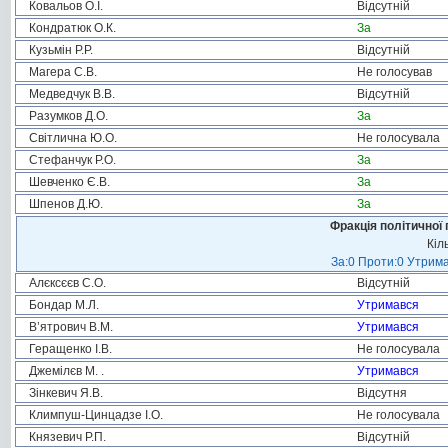
Ковальов О.І.
Відсутній
Кондратюк О.К.
За
Кузьмін Р.Р.
Відсутній
Магера С.В.
Не голосував
Медведчук В.В.
Відсутній
Разумков Д.О.
За
Світлична Ю.О.
Не голосувала
Стефанчук Р.О.
За
Шевченко Є.В.
За
Шпенов Д.Ю.
За
Фракція політичної 
Кіл
За:0 Проти:0 Утрима
Алєксєєв С.О.
Відсутній
Бондар М.Л.
Утримався
В’ятрович В.М.
Утримався
Геращенко І.В.
Не голосувала
Джемілєв М. .
Утримався
Зінкевич Я.В.
Відсутня
Климпуш-Цинцадзе І.О.
Не голосувала
Князевич Р.П.
Відсутній