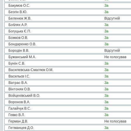
Бакумов О.С.
За
Безгін В.Ю.
За
Беленюк Ж.В.
Відсутній
Боблях А.Р.
За
Богуцька Є.П.
За
Божков О.В.
За
Бондаренко О.В.
За
Бородін В.В.
Відсутній
Бужанський М.А.
Не голосував
Бунін С.В.
За
Василевська-Смаглюк О.М.
За
Васильєв І.С.
За
Ватрас В.А.
За
Вінтоняк О.В.
За
Войцехівський В.О.
За
Воронов В.А.
За
Галайчук В.С.
За
Гевко В.Л.
За
Герман Д.В.
Не голосував
Гетманцев Д.О.
За