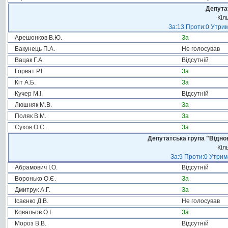
Депута
Кіл
За:13 Проти:0 Утрим
Арешонков В.Ю.
За
Бакунець П.А.
Не голосував
Вацак Г.А.
Відсутній
Горват Р.І.
За
Кіт А.Б.
За
Кучер М.І.
Відсутній
Люшняк М.В.
За
Поляк В.М.
За
Сухов О.С.
За
Депутатська група "Віднов
Кіл
За:9 Проти:0 Утрим
Абрамович І.О.
Відсутній
Воронько О.Є.
За
Дмитрук А.Г.
За
Ісаєнко Д.В.
Не голосував
Ковальов О.І.
За
Мороз В.В.
Відсутній