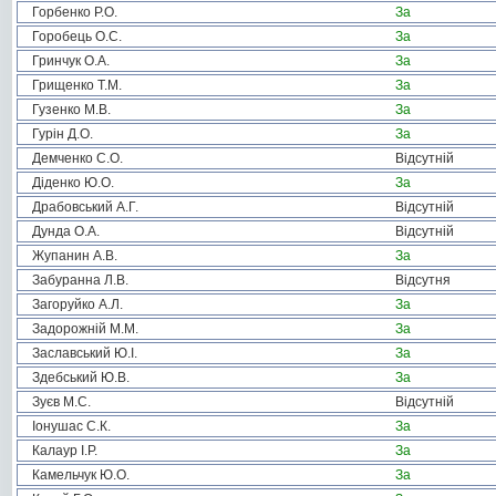
Горбенко Р.О.
За
Горобець О.С.
За
Гринчук О.А.
За
Грищенко Т.М.
За
Гузенко М.В.
За
Гурін Д.О.
За
Демченко С.О.
Відсутній
Діденко Ю.О.
За
Драбовський А.Г.
Відсутній
Дунда О.А.
Відсутній
Жупанин А.В.
За
Забуранна Л.В.
Відсутня
Загоруйко А.Л.
За
Задорожній М.М.
За
Заславський Ю.І.
За
Здебський Ю.В.
За
Зуєв М.С.
Відсутній
Іонушас С.К.
За
Калаур І.Р.
За
Камельчук Ю.О.
За