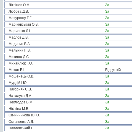
Літвінов О.М.
За
Любота Д.В.
За
Мазурашу Г.Г.
За
Маріковський О.В.
За
Марченко Л.І.
За
Маслов Д.В.
За
Медяник В.А.
За
Мельник П.В.
За
Микиша Д.С.
За
Михайлюк Г.О.
За
Мокан В.І.
Відсутній
Мошенець О.В.
За
Мурдій І.Ю.
За
Нагорняк С.В.
За
Наталуха Д.А.
За
Неклюдов В.М.
За
Нікітіна М.В.
За
Овчинникова Ю.Ю.
За
Остапенко А.Д.
За
Павловський П.І.
За