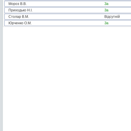
Мороз В.В.
За
Приходько Н.І.
За
Столар В.М.
Відсутній
Юрченко О.М.
За