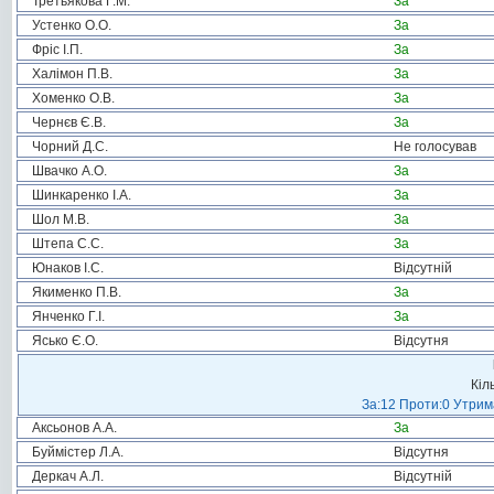
Третьякова Г.М.
За
Устенко О.О.
За
Фріс І.П.
За
Халімон П.В.
За
Хоменко О.В.
За
Чернєв Є.В.
За
Чорний Д.С.
Не голосував
Швачко А.О.
За
Шинкаренко І.А.
За
Шол М.В.
За
Штепа С.С.
За
Юнаков І.С.
Відсутній
Якименко П.В.
За
Янченко Г.І.
За
Ясько Є.О.
Відсутня
Кіл
За:12 Проти:0 Утрима
Аксьонов А.А.
За
Буймістер Л.А.
Відсутня
Деркач А.Л.
Відсутній