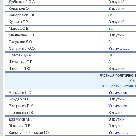
Дубінський О.А.
Відсутній
Ковальов О.І.
Відсутній
Кондратюк О.К.
За
Кузьмін Р.Р.
Відсутній
Магера С.В.
За
Медведчук В.В.
Відсутній
Разумков Д.О.
За
Світлична Ю.О.
Утрималась
Стефанчук Р.О.
За
Шевченко Є.В.
За
Шпенов Д.Ю.
Відсутній
Фракція політичної 
Кіл
За:0 Проти:0 Утрима
Алєксєєв С.О.
Утримався
Бондар М.Л.
Відсутній
В’ятрович В.М.
Утримався
Геращенко І.В.
Відсутня
Джемілєв М. .
Відсутній
Зінкевич Я.В.
Відсутня
Климпуш-Цинцадзе І.О.
Утрималась