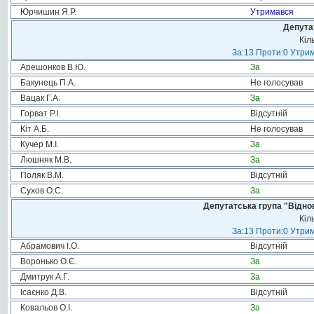
Юрчишин Я.Р.
Утримався
Депута
Кіл
За:13 Проти:0 Утрим
Арешонков В.Ю.
За
Бакунець П.А.
Не голосував
Вацак Г.А.
За
Горват Р.І.
Відсутній
Кіт А.Б.
Не голосував
Кучер М.І.
За
Люшняк М.В.
За
Поляк В.М.
Відсутній
Сухов О.С.
За
Депутатська група "Віднов
Кіл
За:13 Проти:0 Утрим
Абрамович І.О.
Відсутній
Воронько О.Є.
За
Дмитрук А.Г.
За
Ісаєнко Д.В.
Відсутній
Ковальов О.І.
За