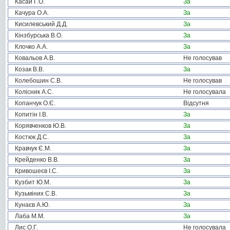
Касай Г.О.
За
Качура О.А.
За
Кисилевський Д.Д.
За
Кінзбурська В.О.
За
Клочко А.А.
За
Ковальов А.В.
Не голосував
Козак В.В.
За
Колебошин С.В.
Не голосував
Колісник А.С.
Не голосувала
Копанчук О.Є.
Відсутня
Копитін І.В.
За
Корявченков Ю.В.
За
Костюк Д.С.
За
Кравчук Є.М.
За
Крейденко В.В.
За
Кривошеєв І.С.
За
Кузбит Ю.М.
За
Кузьміних С.В.
За
Кунаєв А.Ю.
За
Лаба М.М.
За
Лис О.Г.
Не голосувала