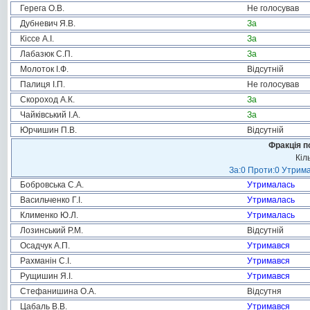
Герега О.В.
Не голосував
Дубневич Я.В.
За
Кіссе А.І.
За
Лабазюк С.П.
За
Молоток І.Ф.
Відсутній
Палиця І.П.
Не голосував
Скороход А.К.
За
Чайківський І.А.
За
Юрчишин П.В.
Відсутній
Фракція п
Кіл
За:0 Проти:0 Утрима
Бобровська С.А.
Утрималась
Васильченко Г.І.
Утрималась
Клименко Ю.Л.
Утрималась
Лозинський Р.М.
Відсутній
Осадчук А.П.
Утримався
Рахманін С.І.
Утримався
Рущишин Я.І.
Утримався
Стефанишина О.А.
Відсутня
Цабаль В.В.
Утримався