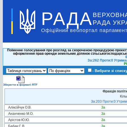
РАДА
ВЕРХОВН
РАДА УКР
Офіційний вебпортал парламент
Поіменне голосування про розгляд за скороченою процедурою проекту
оформлення прав оренди земельних ділянок сільськогосподарськ
0
За:262 Проти:0 Утрима
Р
- Вибрати зі списк
Зберегти в форматі RTF
Фракція політ
Кіль
За:203 Проти:0 Утрима
Аліксійчук О.В.
За
Ананченко М.О.
За
Арістов Ю.Ю.
За
Бабак С.В.
За