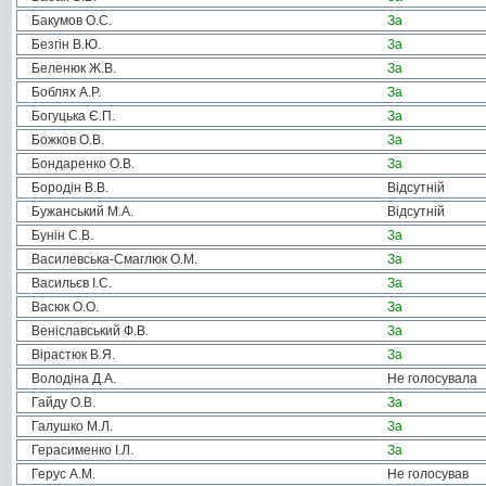
Бакумов О.С.
За
Безгін В.Ю.
За
Беленюк Ж.В.
За
Боблях А.Р.
За
Богуцька Є.П.
За
Божков О.В.
За
Бондаренко О.В.
За
Бородін В.В.
Відсутній
Бужанський М.А.
Відсутній
Бунін С.В.
За
Василевська-Смаглюк О.М.
За
Васильєв І.С.
За
Васюк О.О.
За
Веніславський Ф.В.
За
Вірастюк В.Я.
За
Володіна Д.А.
Не голосувала
Гайду О.В.
За
Галушко М.Л.
За
Герасименко І.Л.
За
Герус А.М.
Не голосував