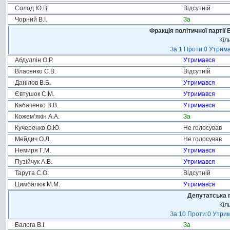
Солод Ю.В.
Відсутній
Чорний В.І.
За
Фракція політичної партії
Кіл
За:1 Проти:0 Утрима
Абдуллін О.Р.
Утримався
Власенко С.В.
Відсутній
Данілов В.Б.
Утримався
Євтушок С.М.
Утримався
Кабаченко В.В.
Утримався
Кожем’якін А.А.
За
Кучеренко О.Ю.
Не голосував
Мейдич О.Л.
Не голосував
Немиря Г.М.
Утримався
Пузійчук А.В.
Утримався
Тарута С.О.
Відсутній
Цимбалюк М.М.
Утримався
Депутатська 
Кіл
За:10 Проти:0 Утрим
Балога В.І.
За