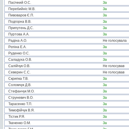
Пасічний О.С.
За
Перебийніс М.В.
За
Пивоваров Є.П.
За
Подгорна В.В.
За
Припутень Д.С.
За
Пуртова А.А.
За
Радіна А.О.
Не голосувала
Рєпіна Е.А.
За
Руденко О.С.
За
Саладуха О.В.
За
Салійчук О.В.
Не голосував
Северин С.С.
Не голосував
Скрипка Т.В.
За
Соломчук Д.В.
За
Стефанчук М.О.
За
Струневич В.О.
За
Тарасенко Т.П.
За
Тимофійчук В.Я.
За
Тістик Р.Я.
За
Ткаченко О.М.
За