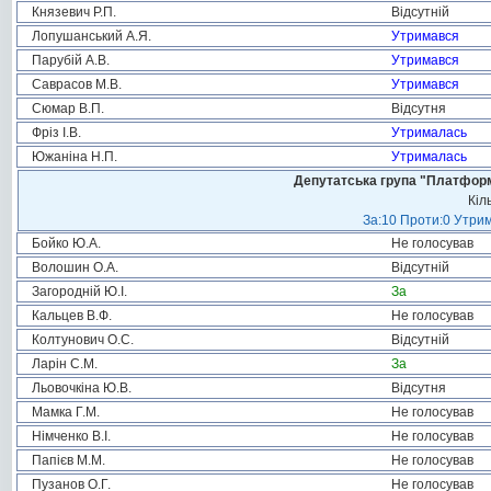
Князевич Р.П.
Відсутній
Лопушанський А.Я.
Утримався
Парубій А.В.
Утримався
Саврасов М.В.
Утримався
Сюмар В.П.
Відсутня
Фріз І.В.
Утрималась
Южаніна Н.П.
Утрималась
Депутатська група "Платформа
Кіл
За:10 Проти:0 Утрим
Бойко Ю.А.
Не голосував
Волошин О.А.
Відсутній
Загородній Ю.І.
За
Кальцев В.Ф.
Не голосував
Колтунович О.С.
Відсутній
Ларін С.М.
За
Льовочкіна Ю.В.
Відсутня
Мамка Г.М.
Не голосував
Німченко В.І.
Не голосував
Папієв М.М.
Не голосував
Пузанов О.Г.
Не голосував