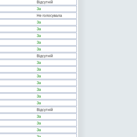
Відсутній
За
Не голосувала
За
За
За
За
За
Відсутній
За
За
За
За
За
За
За
Відсутній
За
За
За
За