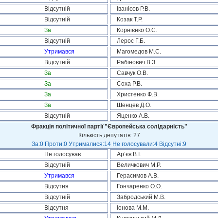
Відсутній
Іванісов Р.В.
Відсутній
Козак Т.Р.
За
Корнієнко О.С.
Відсутній
Лерос Г.Б.
Утримався
Магомедов М.С.
Відсутній
Рабінович В.З.
За
Савчук О.В.
За
Соха Р.В.
За
Христенко Ф.В.
За
Шенцев Д.О.
Відсутній
Яценко А.В.
Фракція політичної партії "Європейська солідарність"
Кількість депутатів: 27
За:0 Проти:0 Утрималися:14 Не голосували:4 Відсутні:9
Не голосував
Ар’єв В.І.
Відсутній
Величкович М.Р.
Утримався
Герасимов А.В.
Відсутня
Гончаренко О.О.
Відсутній
Забродський М.В.
Відсутня
Іонова М.М.