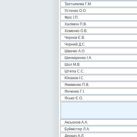
Третьякова Г.М.
Устенко О.О.
Фріс І.П.
Халімон П.В.
Хоменко О.В.
Чернєв Є.В.
Чорний Д.С.
Швачко А.О.
Шинкаренко І.А.
Шол М.В.
Штепа С.С.
Юнаков І.С.
Якименко П.В.
Янченко Г.І.
Ясько Є.О.
Аксьонов А.А.
Буймістер Л.А.
Деркач А.Л.