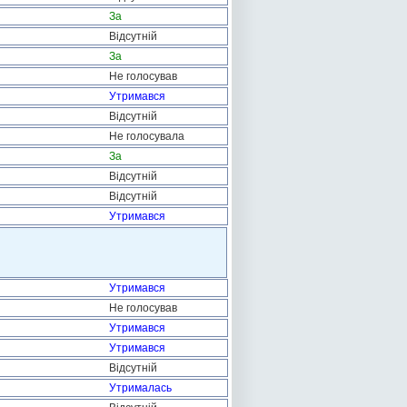
За
Відсутній
За
Не голосував
Утримався
Відсутній
Не голосувала
За
Відсутній
Відсутній
Утримався
Утримався
Не голосував
Утримався
Утримався
Відсутній
Утрималась