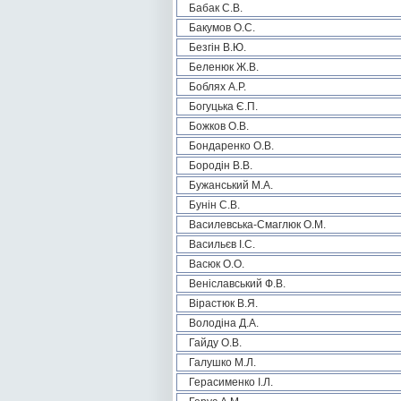
Бабак С.В.
Бакумов О.С.
Безгін В.Ю.
Беленюк Ж.В.
Боблях А.Р.
Богуцька Є.П.
Божков О.В.
Бондаренко О.В.
Бородін В.В.
Бужанський М.А.
Бунін С.В.
Василевська-Смаглюк О.М.
Васильєв І.С.
Васюк О.О.
Веніславський Ф.В.
Вірастюк В.Я.
Володіна Д.А.
Гайду О.В.
Галушко М.Л.
Герасименко І.Л.