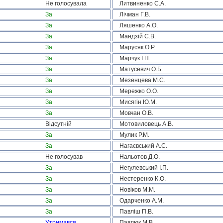
Не голосувала
Литвиненко С.А.
За
Лічман Г.В.
За
Ляшенко А.О.
За
Мандзій С.В.
За
Марусяк О.Р.
За
Марчук І.П.
За
Матусевич О.Б.
За
Мезенцева М.С.
За
Мережко О.О.
За
Мисягін Ю.М.
За
Мовчан О.В.
Відсутній
Мотовиловець А.В.
За
Мулик Р.М.
За
Нагаєвський А.С.
Не голосував
Нальотов Д.О.
За
Негулевський І.П.
За
Нестеренко К.О.
За
Новіков М.М.
За
Одарченко А.М.
За
Павліш П.В.
Утримався
Павлюк М.В.