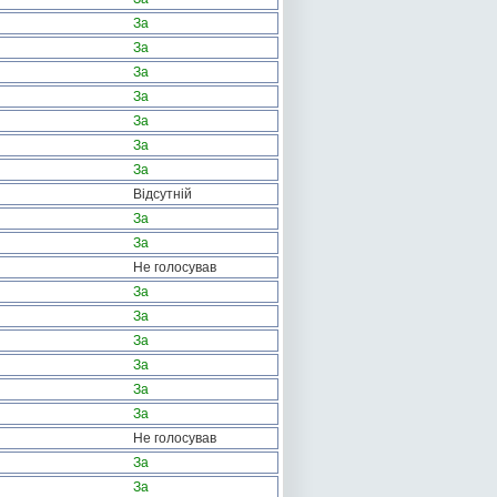
За
За
За
За
За
За
За
Відсутній
За
За
Не голосував
За
За
За
За
За
За
Не голосував
За
За