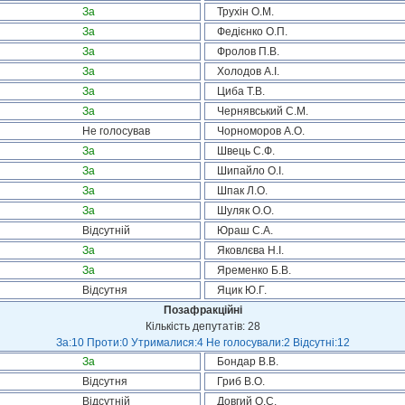
За
Трухін О.М.
За
Федієнко О.П.
За
Фролов П.В.
За
Холодов А.І.
За
Циба Т.В.
За
Чернявський С.М.
Не голосував
Чорноморов А.О.
За
Швець С.Ф.
За
Шипайло О.І.
За
Шпак Л.О.
За
Шуляк О.О.
Відсутній
Юраш С.А.
За
Яковлєва Н.І.
За
Яременко Б.В.
Відсутня
Яцик Ю.Г.
Позафракційні
Кількість депутатів: 28
За:10 Проти:0 Утрималися:4 Не голосували:2 Відсутні:12
За
Бондар В.В.
Відсутня
Гриб В.О.
Відсутній
Довгий О.С.