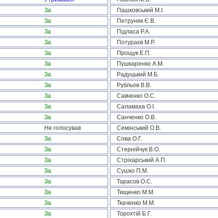
За
Пашковський М.І.
За
Петруняк Є.В.
За
Підласа Р.А.
За
Потураєв М.Р.
За
Прощук Е.П.
За
Пушкаренко А.М.
За
Радуцький М.Б.
За
Рубльов В.В.
За
Савченко О.С.
За
Саламаха О.І.
За
Санченко О.В.
Не голосував
Семінський О.В.
За
Сова О.Г.
За
Стернійчук В.О.
За
Стріхарський А.П.
За
Сушко П.М.
За
Тарасов О.С.
За
Тищенко М.М.
За
Ткаченко М.М.
За
Торохтій Б.Г.