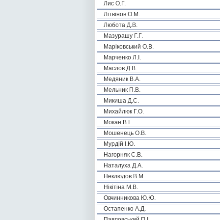
Лис О.Г.
Літвінов О.М.
Любота Д.В.
Мазурашу Г.Г.
Маріковський О.В.
Марченко Л.І.
Маслов Д.В.
Медяник В.А.
Мельник П.В.
Микиша Д.С.
Михайлюк Г.О.
Мокан В.І.
Мошенець О.В.
Мурдій І.Ю.
Нагорняк С.В.
Наталуха Д.А.
Неклюдов В.М.
Нікітіна М.В.
Овчинникова Ю.Ю.
Остапенко А.Д.
Павловський П.І.