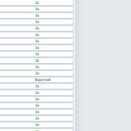
За
За
За
За
За
За
За
За
За
За
За
За
Відсутній
За
За
За
За
За
За
За