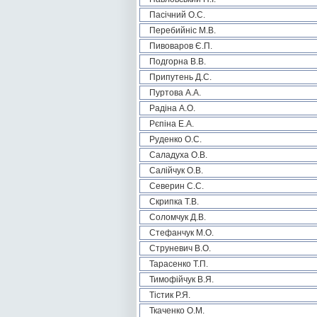
Пасічний О.С.
Перебийніс М.В.
Пивоваров Є.П.
Подгорна В.В.
Припутень Д.С.
Пуртова А.А.
Радіна А.О.
Рєпіна Е.А.
Руденко О.С.
Саладуха О.В.
Салійчук О.В.
Северин С.С.
Скрипка Т.В.
Соломчук Д.В.
Стефанчук М.О.
Струневич В.О.
Тарасенко Т.П.
Тимофійчук В.Я.
Тістик Р.Я.
Ткаченко О.М.