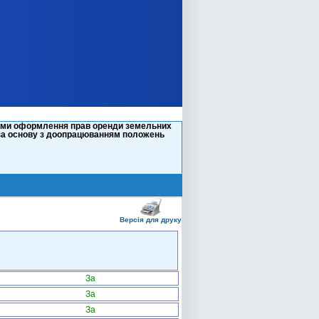
стеми оформлення прав оренди земельних
 за основу з доопрацюванням положень
Версія для друку
За
За
За