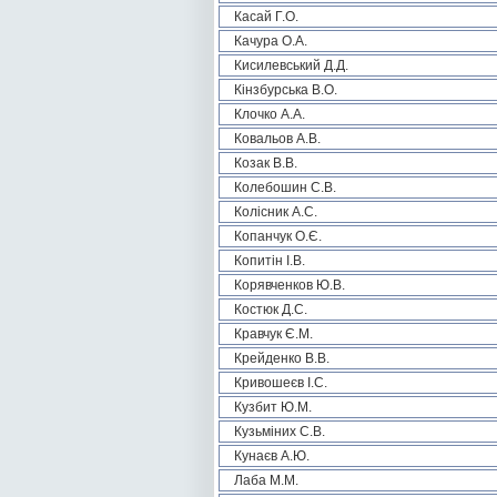
Касай Г.О.
Качура О.А.
Кисилевський Д.Д.
Кінзбурська В.О.
Клочко А.А.
Ковальов А.В.
Козак В.В.
Колебошин С.В.
Колісник А.С.
Копанчук О.Є.
Копитін І.В.
Корявченков Ю.В.
Костюк Д.С.
Кравчук Є.М.
Крейденко В.В.
Кривошеєв І.С.
Кузбит Ю.М.
Кузьміних С.В.
Кунаєв А.Ю.
Лаба М.М.