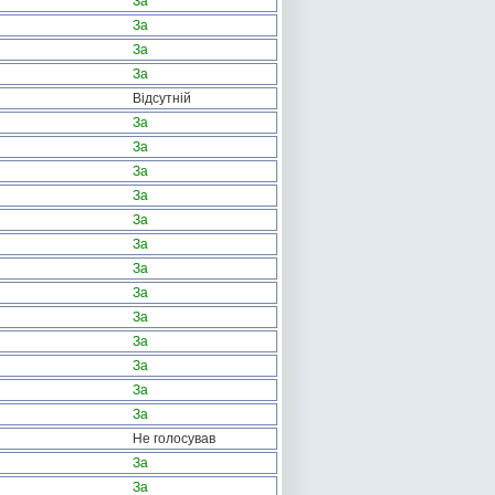
За
За
За
За
Відсутній
За
За
За
За
За
За
За
За
За
За
За
За
За
Не голосував
За
За