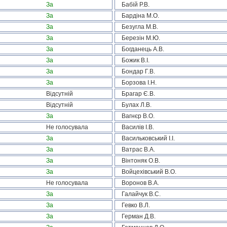
За
Бабій Р.В.
За
Бардіна М.О.
За
Безугла М.В.
За
Березін М.Ю.
За
Богданець А.В.
За
Божик В.І.
За
Бондар Г.В.
За
Борзова І.Н.
Відсутній
Брагар Є.В.
Відсутній
Булах Л.В.
За
Вагнєр В.О.
Не голосувала
Василів І.В.
За
Васильковський І.І.
За
Ватрас В.А.
За
Вінтоняк О.В.
За
Войцехівський В.О.
Не голосувала
Воронов В.А.
За
Галайчук В.С.
За
Гевко В.Л.
За
Герман Д.В.