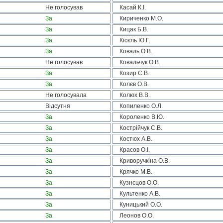
Не голосував
Касай К.І.
За
Кириченко М.О.
За
Кицак Б.В.
За
Кісєль Ю.Г.
За
Коваль О.В.
Не голосував
Ковальчук О.В.
За
Козир С.В.
За
Колєв О.В.
Не голосувала
Колюх В.В.
Відсутня
Копиленко О.Л.
За
Короленко В.Ю.
За
Кострійчук С.В.
За
Костюх А.В.
За
Красов О.І.
За
Криворучкіна О.В.
За
Крячко М.В.
За
Кузнєцов О.О.
За
Культенко А.В.
За
Куницький О.О.
За
Леонов О.О.