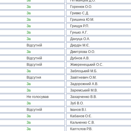
За
Гетманцев Д.О.
За
Горенюк О.О.
За
Гривко С.Д.
За
Гришина Ю.М.
За
Грищук Р.П.
За
Гунько А.Г.
За
Дануца О.А.
Відсутній
Дирдін М.Є.
За
Дмитрієва О.О.
Відсутній
Дубнов А.В.
Відсутній
Жмеренецький О.С.
За
Заблоцький М.Б.
Відсутня
Завітневич О.М.
За
Задорожний А.В.
За
Заремський М.В.
Не голосував
Захарченко В.В.
За
Зуб В.О.
Відсутній
Іванов В.І.
За
Кабанов О.Є.
За
Кальченко С.В.
За
Каптєлов Р.В.