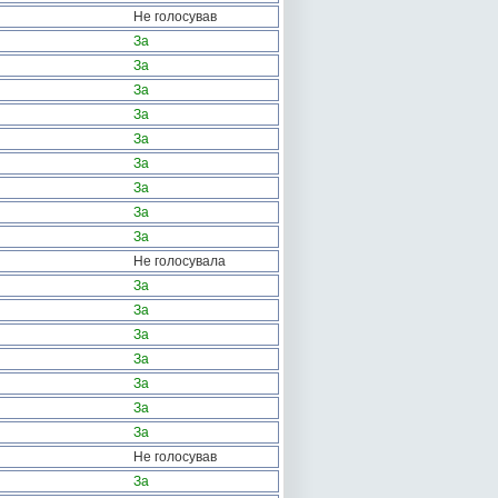
Не голосував
За
За
За
За
За
За
За
За
За
Не голосувала
За
За
За
За
За
За
За
Не голосував
За