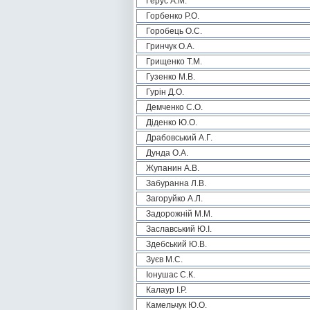
Герус А.М.
Горбенко Р.О.
Горобець О.С.
Гринчук О.А.
Грищенко Т.М.
Гузенко М.В.
Гурін Д.О.
Демченко С.О.
Діденко Ю.О.
Драбовський А.Г.
Дунда О.А.
Жупанин А.В.
Забуранна Л.В.
Загоруйко А.Л.
Задорожній М.М.
Заславський Ю.І.
Здебський Ю.В.
Зуєв М.С.
Іонушас С.К.
Калаур І.Р.
Камельчук Ю.О.