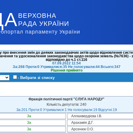
ДА
ВЕРХОВНА
РАДА УКРАЇНИ
ебпортал парламенту України
у про внесення змін до деяких законодавчих актів щодо відновлення си
начення та удосконалення законодавства щодо охорони земель (№7636) -
відповідно до ч.1 ст.116
07.09.2022 11:54
За:268 Проти:0 Утрималися:35 Не голосували:44 Всього:347
Рішення прийнято
- Вибрати зі списку
Фракція політичної партії "СЛУГА НАРОДУ"
Кількість депутатів: 240
За:201 Проти:0 Утрималися:1 Не голосували:19 Відсутні:19
За
Аллахвердієва І.В.
За
Арахамія Д.Г.
За
Арсенюк О.О.