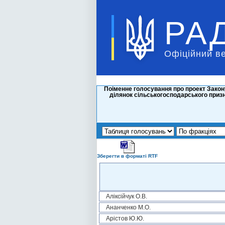
РА
Офіційний в
Поіменне голосування про проект Закон
ділянок сільськогосподарського приз
Зберегти в форматі RTF
Аліксійчук О.В.
Ананченко М.О.
Арістов Ю.Ю.