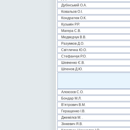
Дубінський О.А.
Ковальов О.І.
Кондратюк О.К.
Кузьмін Р.Р.
Магера С.В.
Медведчук В.В.
Разумков Д.О.
Світлична Ю.О.
Стефанчук Р.О.
Шевченко Є.В.
Шпенов Д.Ю.
Алєксєєв С.О.
Бондар М.Л.
В’ятрович В.М.
Геращенко І.В.
Джемілєв М. .
Зінкевич Я.В.