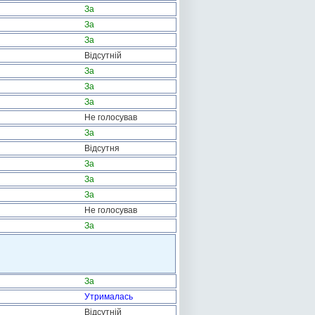
За
За
За
Відсутній
За
За
За
Не голосував
За
Відсутня
За
За
За
Не голосував
За
За
Утрималась
Відсутній