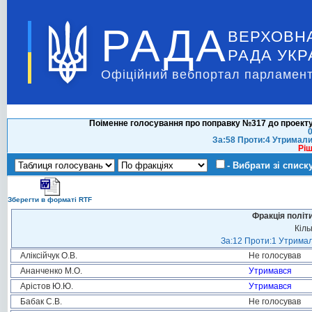
РАДА
ВЕРХОВН
РАДА УКР
Офіційний вебпортал парламент
Поіменне голосування про поправку №317 до проекту
0
За:58 Проти:4 Утримали
Ріш
- Вибрати зі списк
Зберегти в форматі RTF
Фракція політ
Кіль
За:12 Проти:1 Утримал
Аліксійчук О.В.
Не голосував
Ананченко М.О.
Утримався
Арістов Ю.Ю.
Утримався
Бабак С.В.
Не голосував