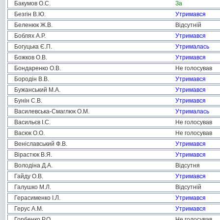
Бакумов О.С.
За
Безгін В.Ю.
Утримався
Беленюк Ж.В.
Відсутній
Боблях А.Р.
Утримався
Богуцька Є.П.
Утрималась
Божков О.В.
Утримався
Бондаренко О.В.
Не голосував
Бородін В.В.
Утримався
Бужанський М.А.
Утримався
Бунін С.В.
Утримався
Василевська-Смаглюк О.М.
Утрималась
Васильєв І.С.
Не голосував
Васюк О.О.
Не голосував
Веніславський Ф.В.
Утримався
Вірастюк В.Я.
Утримався
Володіна Д.А.
Відсутня
Гайду О.В.
Утримався
Галушко М.Л.
Відсутній
Герасименко І.Л.
Утримався
Герус А.М.
Утримався
Горбенко Р.О.
Не голосував