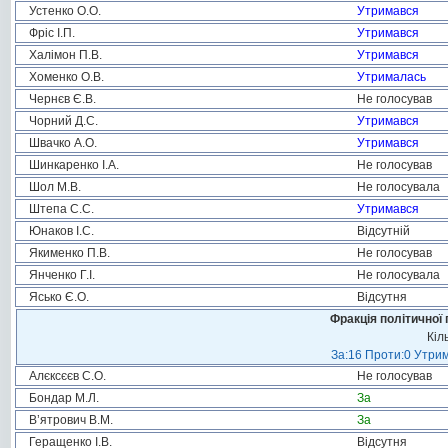
Устенко О.О.
Утримався
Фріс І.П.
Утримався
Халімон П.В.
Утримався
Хоменко О.В.
Утрималась
Чернєв Є.В.
Не голосував
Чорний Д.С.
Утримався
Швачко А.О.
Утримався
Шинкаренко І.А.
Не голосував
Шол М.В.
Не голосувала
Штепа С.С.
Утримався
Юнаков І.С.
Відсутній
Якименко П.В.
Не голосував
Янченко Г.І.
Не голосувала
Ясько Є.О.
Відсутня
Фракція політичної 
Кіл
За:16 Проти:0 Утрим
Алєксєєв С.О.
Не голосував
Бондар М.Л.
За
В’ятрович В.М.
За
Геращенко І.В.
Відсутня