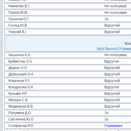
Німченко В.І.
Не голосував
Папієв М.М.
Не голосував
Пузанов О.Г.
За
Солод Ю.В.
Відсутній
Чорний В.І.
Відсутній
Кіл
За:8 Проти:0 Утрима
Аксьонов А.А.
Не голосував
Буймістер Л.А.
Відсутня
Деркач А.Л.
Відсутній
Дубінський О.А.
Відсутній
Ковальов О.І.
Відсутній
Кондратюк О.К.
Відсутня
Кузьмін Р.Р.
Відсутній
Магера С.В.
Відсутній
Медведчук В.В.
Відсутній
Разумков Д.О.
За
Світлична Ю.О.
За
Стефанчук Р.О.
Утримався