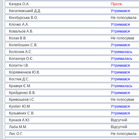
Качура О.А.
Проти
Кисилевський Д.Д.
Утримався
Кінзбурська В.О.
Не голосувала
Клочко А.А.
Утримався
Ковальов А.В.
Утримався
Козак В.В.
Не голосував
Колебошин С.В.
Утримався
Колісник А.С.
Утрималась
Копанчук О.Є.
Утрималась
Копитін І.В.
Утримався
Корявченков Ю.В.
Утримався
Костюк Д.С.
Утримався
Кравчук Є.М.
Утрималась
Крейденко В.В.
Утримався
Кривошеєв І.С.
Не голосував
Кузбит Ю.М.
Утримався
Кузьміних С.В.
Утримався
Кунаєв А.Ю.
Відсутній
Лаба М.М.
Відсутній
Лис О.Г.
Не голосувала