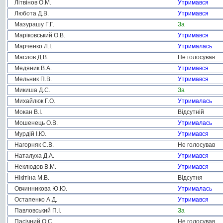
Літвінов О.М.
Утримався
Любота Д.В.
Утримався
Мазурашу Г.Г.
За
Маріковський О.В.
Утримався
Марченко Л.І.
Утрималась
Маслов Д.В.
Не голосував
Медяник В.А.
Утримався
Мельник П.В.
Утримався
Микиша Д.С.
За
Михайлюк Г.О.
Утрималась
Мокан В.І.
Відсутній
Мошенець О.В.
Утрималась
Мурдій І.Ю.
Утримався
Нагорняк С.В.
Не голосував
Наталуха Д.А.
Утримався
Неклюдов В.М.
Утримався
Нікітіна М.В.
Відсутня
Овчинникова Ю.Ю.
Утрималась
Остапенко А.Д.
Утримався
Павловський П.І.
За
Пасічний О.С.
Не голосував