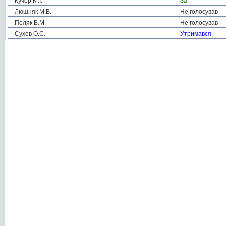
Кучер М.І.
За
Люшняк М.В.
Не голосував
Поляк В.М.
Не голосував
Сухов О.С.
Утримався