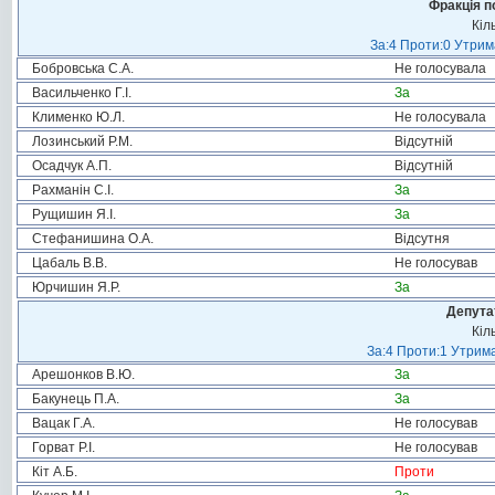
Фракція п
Кіл
За:4 Проти:0 Утрим
Бобровська С.А.
Не голосувала
Васильченко Г.І.
За
Клименко Ю.Л.
Не голосувала
Лозинський Р.М.
Відсутній
Осадчук А.П.
Відсутній
Рахманін С.І.
За
Рущишин Я.І.
За
Стефанишина О.А.
Відсутня
Цабаль В.В.
Не голосував
Юрчишин Я.Р.
За
Депута
Кіл
За:4 Проти:1 Утрима
Арешонков В.Ю.
За
Бакунець П.А.
За
Вацак Г.А.
Не голосував
Горват Р.І.
Не голосував
Кіт А.Б.
Проти