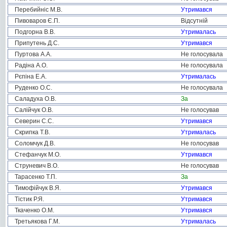
Перебийніс М.В.
Утримався
Пивоваров Є.П.
Відсутній
Подгорна В.В.
Утрималась
Припутень Д.С.
Утримався
Пуртова А.А.
Не голосувала
Радіна А.О.
Не голосувала
Рєпіна Е.А.
Утрималась
Руденко О.С.
Не голосувала
Саладуха О.В.
За
Салійчук О.В.
Не голосував
Северин С.С.
Утримався
Скрипка Т.В.
Утрималась
Соломчук Д.В.
Не голосував
Стефанчук М.О.
Утримався
Струневич В.О.
Не голосував
Тарасенко Т.П.
За
Тимофійчук В.Я.
Утримався
Тістик Р.Я.
Утримався
Ткаченко О.М.
Утримався
Третьякова Г.М.
Утрималась