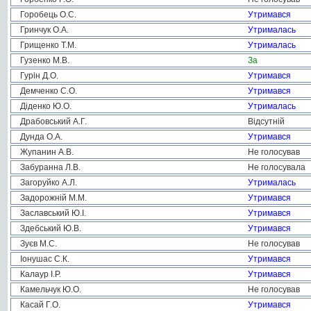
Горобець О.С.
Утримався
Гринчук О.А.
Утрималась
Грищенко Т.М.
Утрималась
Гузенко М.В.
За
Гурін Д.О.
Утримався
Демченко С.О.
Утримався
Діденко Ю.О.
Утрималась
Драбовський А.Г.
Відсутній
Дунда О.А.
Утримався
Жупанин А.В.
Не голосував
Забуранна Л.В.
Не голосувала
Загоруйко А.Л.
Утрималась
Задорожній М.М.
Утримався
Заславський Ю.І.
Утримався
Здебський Ю.В.
Утримався
Зуєв М.С.
Не голосував
Іонушас С.К.
Утримався
Калаур І.Р.
Утримався
Камельчук Ю.О.
Не голосував
Касай Г.О.
Утримався