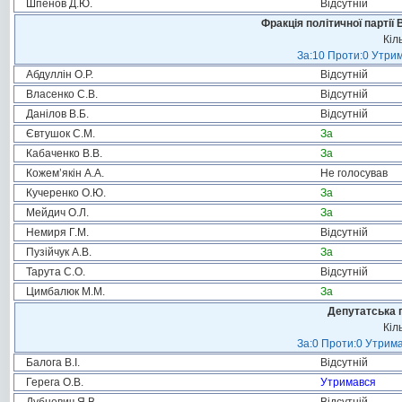
Шпенов Д.Ю.
Відсутній
Фракція політичної партії
Кіл
За:10 Проти:0 Утрим
Абдуллін О.Р.
Відсутній
Власенко С.В.
Відсутній
Данілов В.Б.
Відсутній
Євтушок С.М.
За
Кабаченко В.В.
За
Кожем’якін А.А.
Не голосував
Кучеренко О.Ю.
За
Мейдич О.Л.
За
Немиря Г.М.
Відсутній
Пузійчук А.В.
За
Тарута С.О.
Відсутній
Цимбалюк М.М.
За
Депутатська 
Кіл
За:0 Проти:0 Утрима
Балога В.І.
Відсутній
Герега О.В.
Утримався