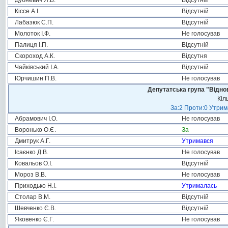
Дубневич Я.В.
Відсутній
Кіссе А.І.
Відсутній
Лабазюк С.П.
Відсутній
Молоток І.Ф.
Не голосував
Палиця І.П.
Відсутній
Скороход А.К.
Відсутня
Чайківський І.А.
Відсутній
Юрчишин П.В.
Не голосував
Депутатська група "Віднов
Кіл
За:2 Проти:0 Утрим
Абрамович І.О.
Не голосував
Воронько О.Є.
За
Дмитрук А.Г.
Утримався
Ісаєнко Д.В.
Не голосував
Ковальов О.І.
Відсутній
Мороз В.В.
Не голосував
Приходько Н.І.
Утрималась
Столар В.М.
Відсутній
Шевченко Є.В.
Відсутній
Яковенко Є.Г.
Не голосував