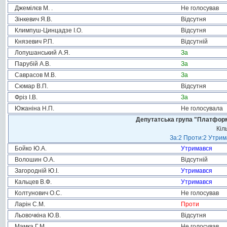
Джемілєв М. .
Не голосував
Зінкевич Я.В.
Відсутня
Климпуш-Цинцадзе І.О.
Відсутня
Князевич Р.П.
Відсутній
Лопушанський А.Я.
За
Парубій А.В.
За
Саврасов М.В.
За
Сюмар В.П.
Відсутня
Фріз І.В.
За
Южаніна Н.П.
Не голосувала
Депутатська група "Платформа
Кіл
За:2 Проти:2 Утрим
Бойко Ю.А.
Утримався
Волошин О.А.
Відсутній
Загородній Ю.І.
Утримався
Кальцев В.Ф.
Утримався
Колтунович О.С.
Не голосував
Ларін С.М.
Проти
Льовочкіна Ю.В.
Відсутня
Мамка Г.М.
Не голосував