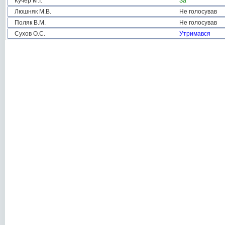
Кучер М.І.
За
Люшняк М.В.
Не голосував
Поляк В.М.
Не голосував
Сухов О.С.
Утримався