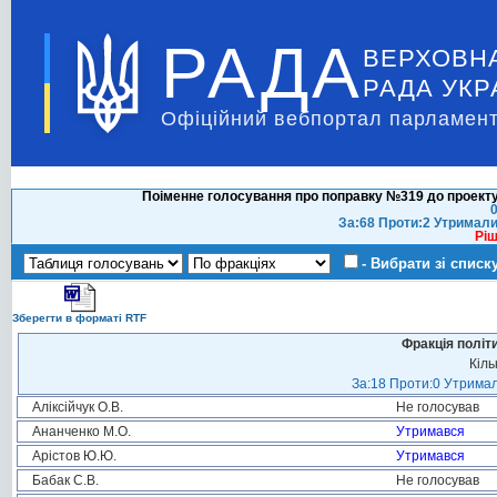
РАДА
ВЕРХОВН
РАДА УКР
Офіційний вебпортал парламент
Поіменне голосування про поправку №319 до проекту
0
За:68 Проти:2 Утримали
Ріш
- Вибрати зі списк
Зберегти в форматі RTF
Фракція політ
Кіль
За:18 Проти:0 Утримал
Аліксійчук О.В.
Не голосував
Ананченко М.О.
Утримався
Арістов Ю.Ю.
Утримався
Бабак С.В.
Не голосував