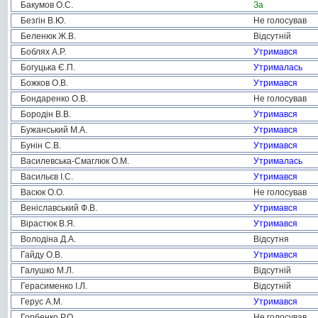
Бакумов О.С.
За
Безгін В.Ю.
Не голосував
Беленюк Ж.В.
Відсутній
Боблях А.Р.
Утримався
Богуцька Є.П.
Утрималась
Божков О.В.
Утримався
Бондаренко О.В.
Не голосував
Бородін В.В.
Утримався
Бужанський М.А.
Утримався
Бунін С.В.
Утримався
Василевська-Смаглюк О.М.
Утрималась
Васильєв І.С.
Утримався
Васюк О.О.
Не голосував
Веніславський Ф.В.
Утримався
Вірастюк В.Я.
Утримався
Володіна Д.А.
Відсутня
Гайду О.В.
Утримався
Галушко М.Л.
Відсутній
Герасименко І.Л.
Відсутній
Герус А.М.
Утримався
Горбенко Р.О.
Не голосував