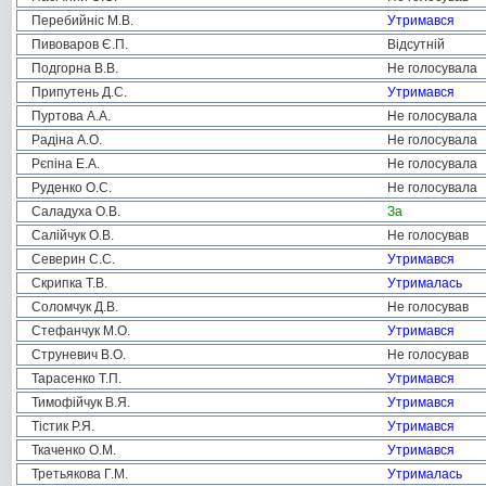
Перебийніс М.В.
Утримався
Пивоваров Є.П.
Відсутній
Подгорна В.В.
Не голосувала
Припутень Д.С.
Утримався
Пуртова А.А.
Не голосувала
Радіна А.О.
Не голосувала
Рєпіна Е.А.
Не голосувала
Руденко О.С.
Не голосувала
Саладуха О.В.
За
Салійчук О.В.
Не голосував
Северин С.С.
Утримався
Скрипка Т.В.
Утрималась
Соломчук Д.В.
Не голосував
Стефанчук М.О.
Утримався
Струневич В.О.
Не голосував
Тарасенко Т.П.
Утримався
Тимофійчук В.Я.
Утримався
Тістик Р.Я.
Утримався
Ткаченко О.М.
Утримався
Третьякова Г.М.
Утрималась