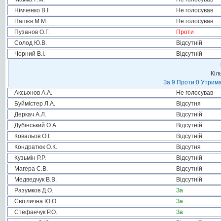
Німченко В.І.
Не голосував
Папієв М.М.
Не голосував
Пузанов О.Г.
Проти
Солод Ю.В.
Відсутній
Чорний В.І.
Відсутній
Кіл
За:9 Проти:0 Утрима
Аксьонов А.А.
Не голосував
Буймістер Л.А.
Відсутня
Деркач А.Л.
Відсутній
Дубінський О.А.
Відсутній
Ковальов О.І.
Відсутній
Кондратюк О.К.
Відсутня
Кузьмін Р.Р.
Відсутній
Магера С.В.
Відсутній
Медведчук В.В.
Відсутній
Разумков Д.О.
За
Світлична Ю.О.
За
Стефанчук Р.О.
За