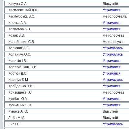
Качура О.А.
Відсутній
Кисилевський Д.Д.
Утримався
Кінзбурська В.О.
Не голосувала
Клочко А.А.
Утримався
Ковальов А.В.
Утримався
Козак В.В.
Не голосував
Колебошин С.В.
Не голосував
Колісник А.С.
Утрималась
Копанчук О.Є.
Утрималась
Копитін І.В.
Утримався
Корявченков Ю.В.
Утримався
Костюк Д.С.
Утримався
Кравчук Є.М.
Утрималась
Крейденко В.В.
Утримався
Кривошеєв І.С.
Не голосував
Кузбит Ю.М.
Утримався
Кузьміних С.В.
Утримався
Кунаєв А.Ю.
Відсутній
Лаба М.М.
Відсутній
Лис О.Г.
Утрималась