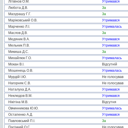
Літвінов О.М.
Утримався
Любота Д.В.
За
Мазурашу Г.Г.
За
Маріковський О.В.
Утримався
Марченко Л.І.
Утрималась
Маслов Д.В.
За
Медяник В.А.
Утримався
Мельник П.В.
Утримався
Микиша Д.С.
За
Михайлюк Г.О.
Утрималась
Мокан В.І.
Відсутній
Мошенець О.В.
Утрималась
Мурдій І.Ю.
Не голосував
Нагорняк С.В.
Не голосував
Наталуха Д.А.
Утримався
Неклюдов В.М.
Утримався
Нікітіна М.В.
Відсутня
Овчинникова Ю.Ю.
Утрималась
Остапенко А.Д.
Утримався
Павловський П.І.
За
Пасічний О.С.
Не голосував