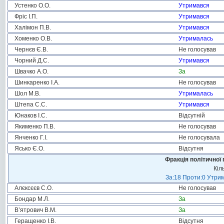
Устенко О.О.
Утримався
Фріс І.П.
Утримався
Халімон П.В.
Утримався
Хоменко О.В.
Утрималась
Чернєв Є.В.
Не голосував
Чорний Д.С.
Утримався
Швачко А.О.
За
Шинкаренко І.А.
Не голосував
Шол М.В.
Утрималась
Штепа С.С.
Утримався
Юнаков І.С.
Відсутній
Якименко П.В.
Не голосував
Янченко Г.І.
Не голосувала
Ясько Є.О.
Відсутня
Фракція політичної 
Кіл
За:18 Проти:0 Утрим
Алєксєєв С.О.
Не голосував
Бондар М.Л.
За
В’ятрович В.М.
За
Геращенко І.В.
Відсутня