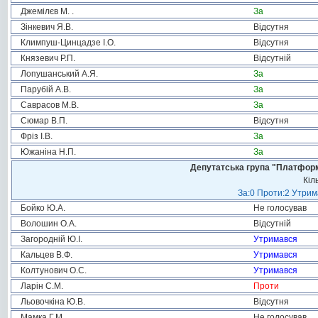
Джемілєв М. .
За
Зінкевич Я.В.
Відсутня
Климпуш-Цинцадзе І.О.
Відсутня
Князевич Р.П.
Відсутній
Лопушанський А.Я.
За
Парубій А.В.
За
Саврасов М.В.
За
Сюмар В.П.
Відсутня
Фріз І.В.
За
Южаніна Н.П.
За
Депутатська група "Платформа
Кіл
За:0 Проти:2 Утрим
Бойко Ю.А.
Не голосував
Волошин О.А.
Відсутній
Загородній Ю.І.
Утримався
Кальцев В.Ф.
Утримався
Колтунович О.С.
Утримався
Ларін С.М.
Проти
Льовочкіна Ю.В.
Відсутня
Мамка Г.М.
Не голосував