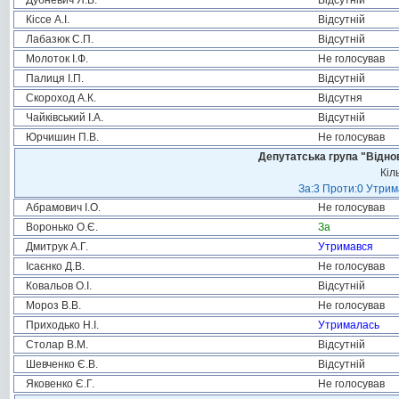
Дубневич Я.В.
Відсутній
Кіссе А.І.
Відсутній
Лабазюк С.П.
Відсутній
Молоток І.Ф.
Не голосував
Палиця І.П.
Відсутній
Скороход А.К.
Відсутня
Чайківський І.А.
Відсутній
Юрчишин П.В.
Не голосував
Депутатська група "Віднов
Кіл
За:3 Проти:0 Утрим
Абрамович І.О.
Не голосував
Воронько О.Є.
За
Дмитрук А.Г.
Утримався
Ісаєнко Д.В.
Не голосував
Ковальов О.І.
Відсутній
Мороз В.В.
Не голосував
Приходько Н.І.
Утрималась
Столар В.М.
Відсутній
Шевченко Є.В.
Відсутній
Яковенко Є.Г.
Не голосував