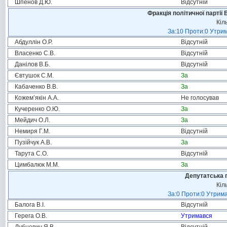
Шпенов Д.Ю.
Відсутній
Фракція політичної партії
Кіл
За:10 Проти:0 Утрим
Абдуллін О.Р.
Відсутній
Власенко С.В.
Відсутній
Данілов В.Б.
Відсутній
Євтушок С.М.
За
Кабаченко В.В.
За
Кожем’якін А.А.
Не голосував
Кучеренко О.Ю.
За
Мейдич О.Л.
За
Немиря Г.М.
Відсутній
Пузійчук А.В.
За
Тарута С.О.
Відсутній
Цимбалюк М.М.
За
Депутатська 
Кіл
За:0 Проти:0 Утрима
Балога В.І.
Відсутній
Герега О.В.
Утримався