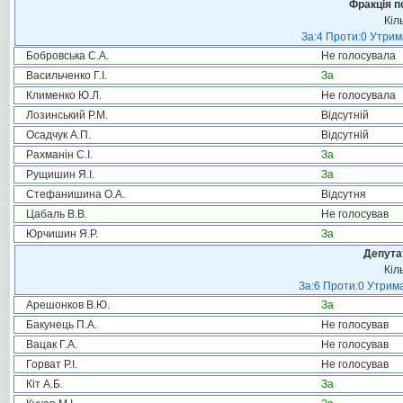
Фракція п
Кіл
За:4 Проти:0 Утрим
Бобровська С.А.
Не голосувала
Васильченко Г.І.
За
Клименко Ю.Л.
Не голосувала
Лозинський Р.М.
Відсутній
Осадчук А.П.
Відсутній
Рахманін С.І.
За
Рущишин Я.І.
За
Стефанишина О.А.
Відсутня
Цабаль В.В.
Не голосував
Юрчишин Я.Р.
За
Депута
Кіл
За:6 Проти:0 Утрима
Арешонков В.Ю.
За
Бакунець П.А.
Не голосував
Вацак Г.А.
Не голосував
Горват Р.І.
Не голосував
Кіт А.Б.
За