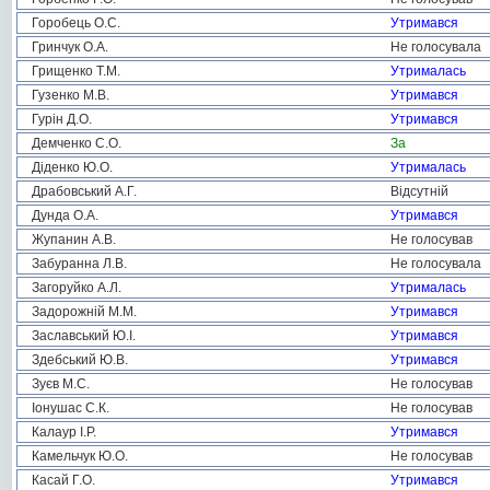
Горобець О.С.
Утримався
Гринчук О.А.
Не голосувала
Грищенко Т.М.
Утрималась
Гузенко М.В.
Утримався
Гурін Д.О.
Утримався
Демченко С.О.
За
Діденко Ю.О.
Утрималась
Драбовський А.Г.
Відсутній
Дунда О.А.
Утримався
Жупанин А.В.
Не голосував
Забуранна Л.В.
Не голосувала
Загоруйко А.Л.
Утрималась
Задорожній М.М.
Утримався
Заславський Ю.І.
Утримався
Здебський Ю.В.
Утримався
Зуєв М.С.
Не голосував
Іонушас С.К.
Не голосував
Калаур І.Р.
Утримався
Камельчук Ю.О.
Не голосував
Касай Г.О.
Утримався