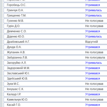
Горобець О.С.
Утримався
Гринчук О.А.
Утрималась
Грищенко Т.М.
Утрималась
Гузенко М.В.
Не голосував
Гурін Д.О.
Не голосував
Демченко С.О.
Утримався
Діденко Ю.О.
Утрималась
Драбовський А.Г.
Відсутній
Дунда О.А.
Утримався
Жупанин А.В.
Не голосував
Забуранна Л.В.
Не голосувала
Загоруйко А.Л.
Утрималась
Задорожній М.М.
Утримався
Заславський Ю.І.
Утримався
Здебський Ю.В.
Утримався
Зуєв М.С.
Не голосував
Іонушас С.К.
Не голосував
Калаур І.Р.
Утримався
Камельчук Ю.О.
Не голосував
Касай Г.О.
Утримався