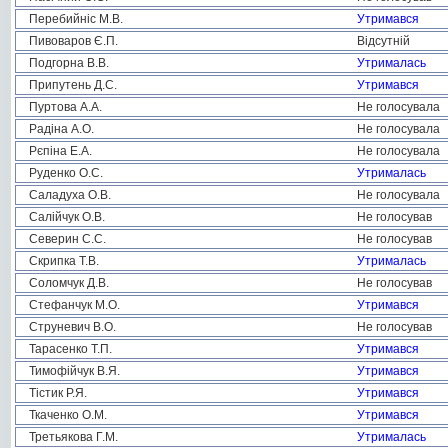
Перебийніс М.В.
Утримався
Пивоваров Є.П.
Відсутній
Подгорна В.В.
Утрималась
Припутень Д.С.
Утримався
Пуртова А.А.
Не голосувала
Радіна А.О.
Не голосувала
Рєпіна Е.А.
Не голосувала
Руденко О.С.
Утрималась
Саладуха О.В.
Не голосувала
Салійчук О.В.
Не голосував
Северин С.С.
Не голосував
Скрипка Т.В.
Утрималась
Соломчук Д.В.
Не голосував
Стефанчук М.О.
Утримався
Струневич В.О.
Не голосував
Тарасенко Т.П.
Утримався
Тимофійчук В.Я.
Утримався
Тістик Р.Я.
Утримався
Ткаченко О.М.
Утримався
Третьякова Г.М.
Утрималась