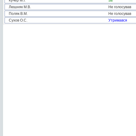
Кучер М.І.
За
Люшняк М.В.
Не голосував
Поляк В.М.
Не голосував
Сухов О.С.
Утримався