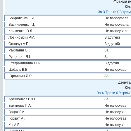
Фракція п
Кіл
За:3 Проти:0 Утрим
Бобровська С.А.
Не голосувала
Васильченко Г.І.
Не голосувала
Клименко Ю.Л.
Не голосувала
Лозинський Р.М.
Відсутній
Осадчук А.П.
Відсутній
Рахманін С.І.
За
Рущишин Я.І.
За
Стефанишина О.А.
Відсутня
Цабаль В.В.
Не голосував
Юрчишин Я.Р.
За
Депута
Кіл
За:4 Проти:0 Утрима
Арешонков В.Ю.
За
Бакунець П.А.
Не голосував
Вацак Г.А.
Не голосував
Горват Р.І.
Не голосував
Кіт А.Б.
Не голосував