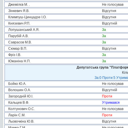
Джемілєв М. .
Не голосував
Зінкевич Я.В.
Відсутня
Климпуш-Цинцадзе І.О.
Відсутня
Князевич Р.П.
Відсутній
Лопушанський А.Я.
За
Парубій А.В.
За
Саврасов М.В.
За
Сюмар В.П.
Відсутня
Фріз І.В.
За
Южаніна Н.П.
За
Депутатська група "Платформа
Кіл
За:0 Проти:5 Утрима
Бойко Ю.А.
Не голосував
Волошин О.А.
Відсутній
Загородній Ю.І.
Проти
Кальцев В.Ф.
Утримався
Колтунович О.С.
Не голосував
Ларін С.М.
Проти
Льовочкіна Ю.В.
Відсутня
Мамка Г.М.
Не голосував