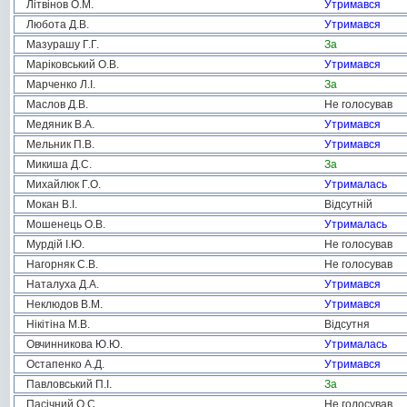
Літвінов О.М.
Утримався
Любота Д.В.
Утримався
Мазурашу Г.Г.
За
Маріковський О.В.
Утримався
Марченко Л.І.
За
Маслов Д.В.
Не голосував
Медяник В.А.
Утримався
Мельник П.В.
Утримався
Микиша Д.С.
За
Михайлюк Г.О.
Утрималась
Мокан В.І.
Відсутній
Мошенець О.В.
Утрималась
Мурдій І.Ю.
Не голосував
Нагорняк С.В.
Не голосував
Наталуха Д.А.
Утримався
Неклюдов В.М.
Утримався
Нікітіна М.В.
Відсутня
Овчинникова Ю.Ю.
Утрималась
Остапенко А.Д.
Утримався
Павловський П.І.
За
Пасічний О.С.
Не голосував