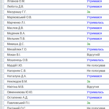
Літвінов О.М.
Утримався
Любота Д.В.
Утримався
Мазурашу Г.Г.
За
Маріковський О.В.
Утримався
Марченко Л.І.
Утрималась
Маслов Д.В.
Утримався
Медяник В.А.
Утримався
Мельник П.В.
Утримався
Микиша Д.С.
За
Михайлюк Г.О.
Утрималась
Мокан В.І.
Відсутній
Мошенець О.В.
Утрималась
Мурдій І.Ю.
Не голосував
Нагорняк С.В.
Не голосував
Наталуха Д.А.
Утримався
Неклюдов В.М.
За
Нікітіна М.В.
Відсутня
Овчинникова Ю.Ю.
Утрималась
Остапенко А.Д.
Утримався
Павловський П.І.
За
Пасічний О.С.
Не голосував