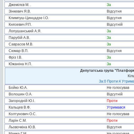
Джемілєв М. .
За
Зінкевич Я.В.
Відсутня
Климпуш-Цинцадзе І.О.
Відсутня
Князевич Р.П.
Відсутній
Лопушанський А.Я.
За
Парубій А.В.
За
Саврасов М.В.
За
Сюмар В.П.
Відсутня
Фріз І.В.
За
Южаніна Н.П.
За
Депутатська група "Платформа
Кіл
За:0 Проти:4 Утрима
Бойко Ю.А.
Не голосував
Волошин О.А.
Відсутній
Загородній Ю.І.
Проти
Кальцев В.Ф.
Утримався
Колтунович О.С.
Не голосував
Ларін С.М.
Проти
Льовочкіна Ю.В.
Відсутня
Мамка Г.М.
Не голосував