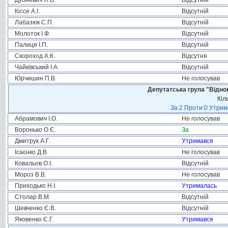
Дубневич Я.В.
Відсутній
Кіссе А.І.
Відсутній
Лабазюк С.П.
Відсутній
Молоток І.Ф.
Відсутній
Палиця І.П.
Відсутній
Скороход А.К.
Відсутня
Чайківський І.А.
Відсутній
Юрчишин П.В.
Не голосував
Депутатська група "Віднов
Кіл
За:2 Проти:0 Утрим
Абрамович І.О.
Не голосував
Воронько О.Є.
За
Дмитрук А.Г.
Утримався
Ісаєнко Д.В.
Не голосував
Ковальов О.І.
Відсутній
Мороз В.В.
Не голосував
Приходько Н.І.
Утрималась
Столар В.М.
Відсутній
Шевченко Є.В.
Відсутній
Яковенко Є.Г.
Утримався