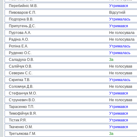
Перебийніс М.В.
Утримався
Пивоваров Є.П.
Відсутній
Подгорна В.В.
Утрималась
Припутень Д.С.
Утримався
Пуртова А.А.
Не голосувала
Радіна А.О.
Не голосувала
Рєпіна Е.А.
Утрималась
Руденко О.С.
Утрималась
Саладуха О.В.
За
Салійчук О.В.
Не голосував
Северин С.С.
Не голосував
Скрипка Т.В.
Утрималась
Соломчук Д.В.
Не голосував
Стефанчук М.О.
Утримався
Струневич В.О.
Не голосував
Тарасенко Т.П.
Утримався
Тимофійчук В.Я.
Утримався
Тістик Р.Я.
Утримався
Ткаченко О.М.
Утримався
Третьякова Г.М.
За