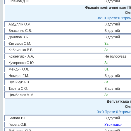
Шпенов Д.Ю.
Відсутній
Фракція політичної партії
Кіл
За:10 Проти:0 Утрим
Абдуллін О.Р.
Відсутній
Власенко С.В.
Відсутній
Данілов В.Б.
Відсутній
Євтушок С.М.
За
Кабаченко В.В.
За
Кожем’якін А.А.
Не голосував
Кучеренко О.Ю.
За
Мейдич О.Л.
За
Немиря Г.М.
Відсутній
Пузійчук А.В.
За
Тарута С.О.
Відсутній
Цимбалюк М.М.
За
Депутатська 
Кіл
За:0 Проти:0 Утрима
Балога В.І.
Відсутній
Герега О.В.
Утримався