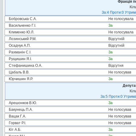
Фракція п
Кіл
За:4 Проти:0 Утрим
Бобровська С.А.
Не голосувала
Васильченко Г.І.
За
Клименко Ю.Л.
Не голосувала
Лозинський Р.М.
Відсутній
Осадчук А.П.
Відсутній
Рахманін С.І.
За
Рущишин Я.І.
За
Стефанишина О.А.
Відсутня
Цабаль В.В.
Не голосував
Юрчишин Я.Р.
За
Депута
Кіл
За:5 Проти:0 Утрима
Арешонков В.Ю.
За
Бакунець П.А.
Не голосував
Вацак Г.А.
Не голосував
Горват Р.І.
Не голосував
Кіт А.Б.
За