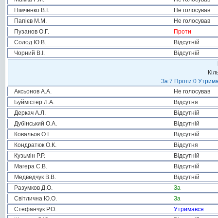
Німченко В.І.
Не голосував
Папієв М.М.
Не голосував
Пузанов О.Г.
Проти
Солод Ю.В.
Відсутній
Чорний В.І.
Відсутній
Кіл
За:7 Проти:0 Утрима
Аксьонов А.А.
Не голосував
Буймістер Л.А.
Відсутня
Деркач А.Л.
Відсутній
Дубінський О.А.
Відсутній
Ковальов О.І.
Відсутній
Кондратюк О.К.
Відсутня
Кузьмін Р.Р.
Відсутній
Магера С.В.
Відсутній
Медведчук В.В.
Відсутній
Разумков Д.О.
За
Світлична Ю.О.
За
Стефанчук Р.О.
Утримався