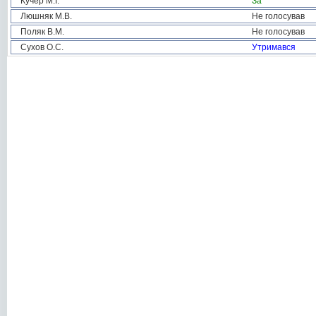
Кучер М.І.
За
Люшняк М.В.
Не голосував
Поляк В.М.
Не голосував
Сухов О.С.
Утримався