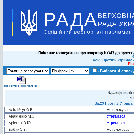
РАДА
ВЕРХОВН
РАДА УКР
Офіційний вебпортал парламент
Поіменне голосування про поправку №343 до проекту
0
За:69 Проти:6 Утримали
Ріш
- Вибрати зі списк
Зберегти в форматі RTF
Фракція політ
Кіль
За:23 Проти:2 Утримал
Аліксійчук О.В.
Не голосував
Ананченко М.О.
Утримався
Арістов Ю.Ю.
Утримався
Бабак С.В.
Не голосував