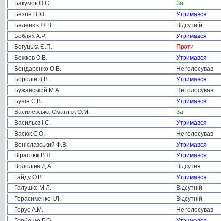
Бакумов О.С.
За
Безгін В.Ю.
Утримався
Беленюк Ж.В.
Відсутній
Боблях А.Р.
Утримався
Богуцька Є.П.
Проти
Божков О.В.
Утримався
Бондаренко О.В.
Не голосував
Бородін В.В.
Утримався
Бужанський М.А.
Не голосував
Бунін С.В.
Утримався
Василевська-Смаглюк О.М.
За
Васильєв І.С.
Утримався
Васюк О.О.
Не голосував
Веніславський Ф.В.
Утримався
Вірастюк В.Я.
Утримався
Володіна Д.А.
Відсутня
Гайду О.В.
Утримався
Галушко М.Л.
Відсутній
Герасименко І.Л.
Відсутній
Герус А.М.
Не голосував
Горбенко Р.О.
Утримався