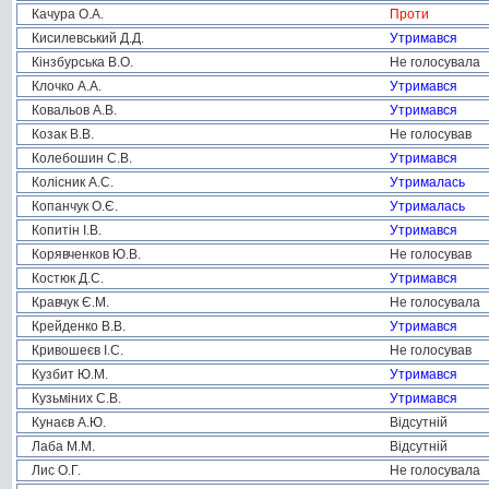
Качура О.А.
Проти
Кисилевський Д.Д.
Утримався
Кінзбурська В.О.
Не голосувала
Клочко А.А.
Утримався
Ковальов А.В.
Утримався
Козак В.В.
Не голосував
Колебошин С.В.
Утримався
Колісник А.С.
Утрималась
Копанчук О.Є.
Утрималась
Копитін І.В.
Утримався
Корявченков Ю.В.
Не голосував
Костюк Д.С.
Утримався
Кравчук Є.М.
Не голосувала
Крейденко В.В.
Утримався
Кривошеєв І.С.
Не голосував
Кузбит Ю.М.
Утримався
Кузьміних С.В.
Утримався
Кунаєв А.Ю.
Відсутній
Лаба М.М.
Відсутній
Лис О.Г.
Не голосувала