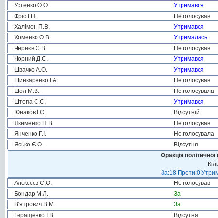
Устенко О.О.
Утримався
Фріс І.П.
Не голосував
Халімон П.В.
Утримався
Хоменко О.В.
Утрималась
Чернєв Є.В.
Не голосував
Чорний Д.С.
Утримався
Швачко А.О.
Утримався
Шинкаренко І.А.
Не голосував
Шол М.В.
Не голосувала
Штепа С.С.
Утримався
Юнаков І.С.
Відсутній
Якименко П.В.
Не голосував
Янченко Г.І.
Не голосувала
Ясько Є.О.
Відсутня
Фракція політичної 
Кіл
За:18 Проти:0 Утрим
Алєксєєв С.О.
Не голосував
Бондар М.Л.
За
В’ятрович В.М.
За
Геращенко І.В.
Відсутня