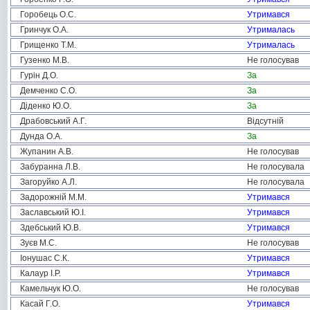
Горобець О.С.
Утримався
Гринчук О.А.
Утрималась
Грищенко Т.М.
Утрималась
Гузенко М.В.
Не голосував
Гурін Д.О.
За
Демченко С.О.
За
Діденко Ю.О.
За
Драбовський А.Г.
Відсутній
Дунда О.А.
За
Жупанин А.В.
Не голосував
Забуранна Л.В.
Не голосувала
Загоруйко А.Л.
Не голосувала
Задорожній М.М.
Утримався
Заславський Ю.І.
Утримався
Здебський Ю.В.
Утримався
Зуєв М.С.
Не голосував
Іонушас С.К.
Утримався
Калаур І.Р.
Утримався
Камельчук Ю.О.
Не голосував
Касай Г.О.
Утримався