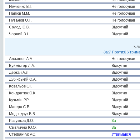
Німченко В.І.
Не голосував
Папієв М.М.
Не голосував
Пузанов О.Г.
Не голосував
Солод Ю.В.
Відсутній
Чорний В.І.
Відсутній
Кіл
За:7 Проти:0 Утрима
Аксьонов А.А.
Не голосував
Буймістер Л.А.
Відсутня
Деркач А.Л.
Відсутній
Дубінський О.А.
Відсутній
Ковальов О.І.
Відсутній
Кондратюк О.К.
Відсутня
Кузьмін Р.Р.
Відсутній
Магера С.В.
Відсутній
Медведчук В.В.
Відсутній
Разумков Д.О.
За
Світлична Ю.О.
За
Стефанчук Р.О.
Утримався