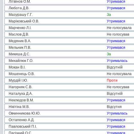
Літвінов О.М.
Утримався
Любота Д.В.
Утримався
Мазурашу Г.Г.
За
Маріковський О.В.
Утримався
Марченко Л.І.
Не голосувала
Маслов Д.В.
Не голосував
Медяник В.А.
Утримався
Мельник П.В.
Утримався
Микиша Д.С.
За
Михайлюк Г.О.
Утрималась
Мокан В.І.
Відсутній
Мошенець О.В.
Не голосувала
Мурдій І.Ю.
Проти
Нагорняк С.В.
Не голосував
Наталуха Д.А.
Відсутній
Неклюдов В.М.
Утримався
Нікітіна М.В.
Відсутня
Овчинникова Ю.Ю.
Утрималась
Остапенко А.Д.
Утримався
Павловський П.І.
Утримався
Пасічний О.С.
Утримався