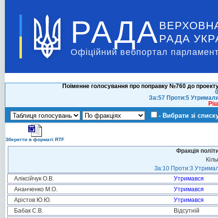
РАДА
ВЕРХОВН
РАДА УКР
Офіційний вебпортал парламент
Поіменне голосування про поправку №760 до проекту
0
За:57 Проти:5 Утримал
Ріш
- Вибрати зі списк
Зберегти в форматі RTF
Фракція політ
Кіль
За:10 Проти:3 Утримал
Аліксійчук О.В.
Утримався
Ананченко М.О.
Утримався
Арістов Ю.Ю.
Утримався
Бабак С.В.
Відсутній