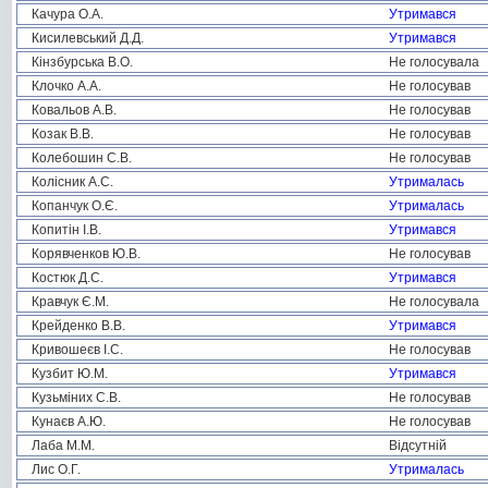
Качура О.А.
Утримався
Кисилевський Д.Д.
Утримався
Кінзбурська В.О.
Не голосувала
Клочко А.А.
Не голосував
Ковальов А.В.
Не голосував
Козак В.В.
Не голосував
Колебошин С.В.
Не голосував
Колісник А.С.
Утрималась
Копанчук О.Є.
Утрималась
Копитін І.В.
Утримався
Корявченков Ю.В.
Не голосував
Костюк Д.С.
Утримався
Кравчук Є.М.
Не голосувала
Крейденко В.В.
Утримався
Кривошеєв І.С.
Не голосував
Кузбит Ю.М.
Утримався
Кузьміних С.В.
Не голосував
Кунаєв А.Ю.
Не голосував
Лаба М.М.
Відсутній
Лис О.Г.
Утрималась