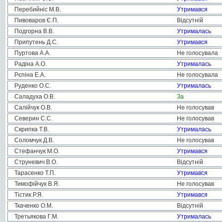
Перебийніс М.В.
Утримався
Пивоваров Є.П.
Відсутній
Подгорна В.В.
Утрималась
Припутень Д.С.
Утримався
Пуртова А.А.
Не голосувала
Радіна А.О.
Утрималась
Рєпіна Е.А.
Не голосувала
Руденко О.С.
Утрималась
Саладуха О.В.
За
Салійчук О.В.
Не голосував
Северин С.С.
Не голосував
Скрипка Т.В.
Утрималась
Соломчук Д.В.
Не голосував
Стефанчук М.О.
Утримався
Струневич В.О.
Відсутній
Тарасенко Т.П.
Утримався
Тимофійчук В.Я.
Не голосував
Тістик Р.Я.
Утримався
Ткаченко О.М.
Відсутній
Третьякова Г.М.
Утрималась