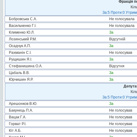
Фракція п
Кіл
За:5 Проти:0 Утрим
Бобровська С.А.
Не голосувала
Васильченко Г.І.
Не голосувала
Клименко Ю.Л.
За
Лозинський Р.М.
Відсутній
Осадчук А.П.
За
Рахманін С.І.
Не голосував
Рущишин Я.І.
За
Стефанишина О.А.
Відсутня
Цабаль В.В.
За
Юрчишин Я.Р.
За
Депута
Кіл
За:5 Проти:0 Утрим
Арешонков В.Ю.
За
Бакунець П.А.
Не голосував
Вацак Г.А.
Не голосував
Горват Р.І.
Не голосував
Кіт А.Б.
Не голосував