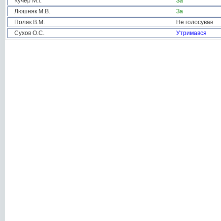
Кучер М.І.
За
Люшняк М.В.
За
Поляк В.М.
Не голосував
Сухов О.С.
Утримався