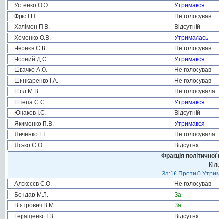
Устенко О.О.
Утримався
Фріс І.П.
Не голосував
Халімон П.В.
Відсутній
Хоменко О.В.
Утрималась
Чернєв Є.В.
Не голосував
Чорний Д.С.
Утримався
Швачко А.О.
Не голосував
Шинкаренко І.А.
Не голосував
Шол М.В.
Не голосувала
Штепа С.С.
Утримався
Юнаков І.С.
Відсутній
Якименко П.В.
Утримався
Янченко Г.І.
Не голосувала
Ясько Є.О.
Відсутня
Фракція політичної 
Кіл
За:16 Проти:0 Утрим
Алєксєєв С.О.
Не голосував
Бондар М.Л.
За
В’ятрович В.М.
За
Геращенко І.В.
Відсутня