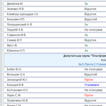
Джемілєв М. .
За
Зінкевич Я.В.
Відсутня
Климпуш-Цинцадзе І.О.
Відсутня
Князевич Р.П.
Відсутній
Лопушанський А.Я.
За
Парубій А.В.
Не голосував
Саврасов М.В.
За
Сюмар В.П.
Відсутня
Фріз І.В.
За
Южаніна Н.П.
За
Депутатська група "Платформа
Кіл
За:0 Проти:2 Утрима
Бойко Ю.А.
Не голосував
Волошин О.А.
Відсутній
Загородній Ю.І.
Проти
Кальцев В.Ф.
Утримався
Колтунович О.С.
Не голосував
Ларін С.М.
Проти
Льовочкіна Ю.В.
Відсутня
Мамка Г.М.
Не голосував