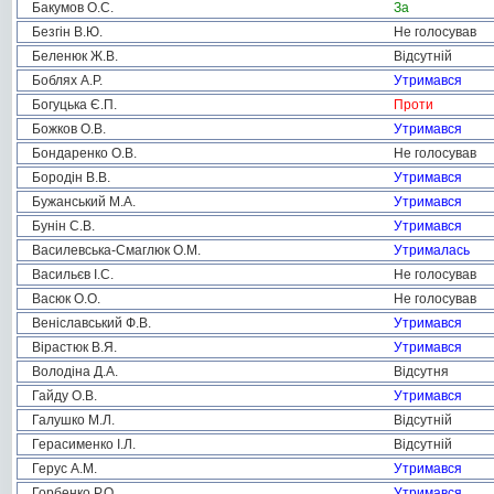
Бакумов О.С.
За
Безгін В.Ю.
Не голосував
Беленюк Ж.В.
Відсутній
Боблях А.Р.
Утримався
Богуцька Є.П.
Проти
Божков О.В.
Утримався
Бондаренко О.В.
Не голосував
Бородін В.В.
Утримався
Бужанський М.А.
Утримався
Бунін С.В.
Утримався
Василевська-Смаглюк О.М.
Утрималась
Васильєв І.С.
Не голосував
Васюк О.О.
Не голосував
Веніславський Ф.В.
Утримався
Вірастюк В.Я.
Утримався
Володіна Д.А.
Відсутня
Гайду О.В.
Утримався
Галушко М.Л.
Відсутній
Герасименко І.Л.
Відсутній
Герус А.М.
Утримався
Горбенко Р.О.
Утримався