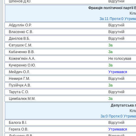
Шпенов Д.Ю.
Відсутній
Фракція політичної партії
Кіл
За:11 Проти:0 Утрима
Абдуллін О.Р.
Відсутній
Власенко С.В.
Відсутній
Данілов В.Б.
Відсутній
Євтушок С.М.
За
Кабаченко В.В.
За
Кожем’якін А.А.
Не голосував
Кучеренко О.Ю.
За
Мейдич О.Л.
Утримався
Немиря Г.М.
Відсутній
Пузійчук А.В.
За
Тарута С.О.
Відсутній
Цимбалюк М.М.
За
Депутатська 
Кіл
За:0 Проти:0 Утрима
Балога В.І.
Відсутній
Герега О.В.
Утримався