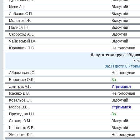
Дубневич Я.В.
Відсутній
Кіссе А.І.
Відсутній
Лабазюк С.П.
Відсутній
Молоток І.Ф.
Відсутній
Палиця І.П.
Відсутній
Скороход А.К.
Відсутня
Чайківський І.А.
Відсутній
Юрчишин П.В.
Не голосував
Депутатська група "Віднов
Кіл
За:3 Проти:0 Утрим
Абрамович І.О.
Не голосував
Воронько О.Є.
За
Дмитрук А.Г.
Утримався
Ісаєнко Д.В.
Не голосував
Ковальов О.І.
Відсутній
Мороз В.В.
Утримався
Приходько Н.І.
За
Столар В.М.
Відсутній
Шевченко Є.В.
Відсутній
Яковенко Є.Г.
Не голосував