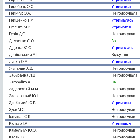
Горобець О.С.
Утримався
Гринчук О.А.
Не голосувала
Грищенко Т.М.
Утрималась
Гузенко М.В.
Утримався
Гурін Д.О.
Не голосував
Демченко С.О.
За
Діденко Ю.О.
Утрималась
Драбовський А.Г.
Відсутній
Дунда О.А.
Утримався
Жупанин А.В.
Не голосував
Забуранна Л.В.
Не голосувала
Загоруйко А.Л.
За
Задорожній М.М.
Не голосував
Заславський Ю.І.
Не голосував
Здебський Ю.В.
Утримався
Зуєв М.С.
Не голосував
Іонушас С.К.
Не голосував
Калаур І.Р.
Утримався
Камельчук Ю.О.
Не голосував
Касай Г.О.
Не голосував