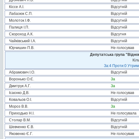
Дубневич Я.В.
Відсутній
Кіссе А.І.
Відсутній
Лабазюк С.П.
Відсутній
Молоток І.Ф.
Відсутній
Палиця І.П.
Відсутній
Скороход А.К.
Відсутня
Чайківський І.А.
Відсутній
Юрчишин П.В.
Не голосував
Депутатська група "Віднов
Кіл
За:4 Проти:0 Утрим
Абрамович І.О.
Відсутній
Воронько О.Є.
За
Дмитрук А.Г.
За
Ісаєнко Д.В.
Не голосував
Ковальов О.І.
Відсутній
Мороз В.В.
За
Приходько Н.І.
Не голосувала
Столар В.М.
Відсутній
Шевченко Є.В.
Відсутній
Яковенко Є.Г.
Не голосував