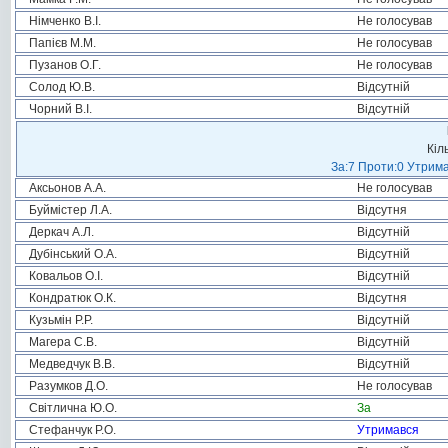
Німченко В.І.
Не голосував
Папієв М.М.
Не голосував
Пузанов О.Г.
Не голосував
Солод Ю.В.
Відсутній
Чорний В.І.
Відсутній
Кіл
За:7 Проти:0 Утрима
Аксьонов А.А.
Не голосував
Буймістер Л.А.
Відсутня
Деркач А.Л.
Відсутній
Дубінський О.А.
Відсутній
Ковальов О.І.
Відсутній
Кондратюк О.К.
Відсутня
Кузьмін Р.Р.
Відсутній
Магера С.В.
Відсутній
Медведчук В.В.
Відсутній
Разумков Д.О.
Не голосував
Світлична Ю.О.
За
Стефанчук Р.О.
Утримався