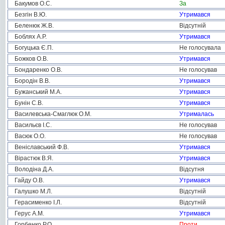
Бакумов О.С.
За
Безгін В.Ю.
Утримався
Беленюк Ж.В.
Відсутній
Боблях А.Р.
Утримався
Богуцька Є.П.
Не голосувала
Божков О.В.
Утримався
Бондаренко О.В.
Не голосував
Бородін В.В.
Утримався
Бужанський М.А.
Утримався
Бунін С.В.
Утримався
Василевська-Смаглюк О.М.
Утрималась
Васильєв І.С.
Не голосував
Васюк О.О.
Не голосував
Веніславський Ф.В.
Утримався
Вірастюк В.Я.
Утримався
Володіна Д.А.
Відсутня
Гайду О.В.
Утримався
Галушко М.Л.
Відсутній
Герасименко І.Л.
Відсутній
Герус А.М.
Утримався
Горбенко Р.О.
Проти