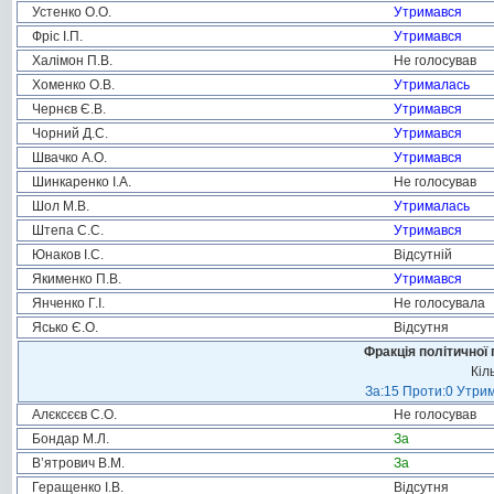
Устенко О.О.
Утримався
Фріс І.П.
Утримався
Халімон П.В.
Не голосував
Хоменко О.В.
Утрималась
Чернєв Є.В.
Утримався
Чорний Д.С.
Утримався
Швачко А.О.
Утримався
Шинкаренко І.А.
Не голосував
Шол М.В.
Утрималась
Штепа С.С.
Утримався
Юнаков І.С.
Відсутній
Якименко П.В.
Утримався
Янченко Г.І.
Не голосувала
Ясько Є.О.
Відсутня
Фракція політичної 
Кіл
За:15 Проти:0 Утрим
Алєксєєв С.О.
Не голосував
Бондар М.Л.
За
В’ятрович В.М.
За
Геращенко І.В.
Відсутня