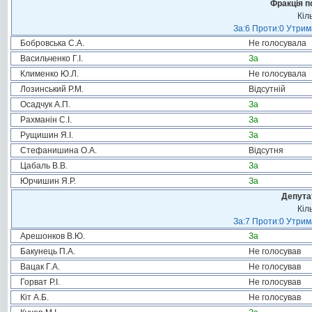
Фракція п
Кіл
За:6 Проти:0 Утрим
Бобровська С.А.
Не голосувала
Васильченко Г.І.
За
Клименко Ю.Л.
Не голосувала
Лозинський Р.М.
Відсутній
Осадчук А.П.
За
Рахманін С.І.
За
Рущишин Я.І.
За
Стефанишина О.А.
Відсутня
Цабаль В.В.
За
Юрчишин Я.Р.
За
Депута
Кіл
За:7 Проти:0 Утрим
Арешонков В.Ю.
За
Бакунець П.А.
Не голосував
Вацак Г.А.
Не голосував
Горват Р.І.
Не голосував
Кіт А.Б.
Не голосував