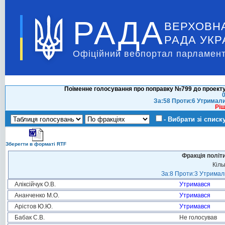
РАДА
ВЕРХОВН
РАДА УКР
Офіційний вебпортал парламент
Поіменне голосування про поправку №799 до проекту
0
За:58 Проти:6 Утримали
Ріш
- Вибрати зі списк
Зберегти в форматі RTF
Фракція політ
Кіль
За:8 Проти:3 Утримали
Аліксійчук О.В.
Утримався
Ананченко М.О.
Утримався
Арістов Ю.Ю.
Утримався
Бабак С.В.
Не голосував