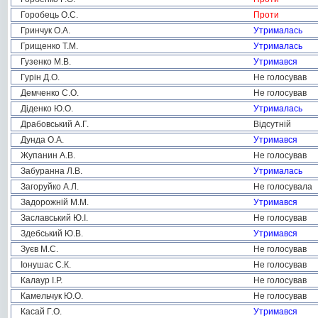
Горобець О.С.
Проти
Гринчук О.А.
Утрималась
Грищенко Т.М.
Утрималась
Гузенко М.В.
Утримався
Гурін Д.О.
Не голосував
Демченко С.О.
Не голосував
Діденко Ю.О.
Утрималась
Драбовський А.Г.
Відсутній
Дунда О.А.
Утримався
Жупанин А.В.
Не голосував
Забуранна Л.В.
Утрималась
Загоруйко А.Л.
Не голосувала
Задорожній М.М.
Утримався
Заславський Ю.І.
Не голосував
Здебський Ю.В.
Утримався
Зуєв М.С.
Не голосував
Іонушас С.К.
Не голосував
Калаур І.Р.
Не голосував
Камельчук Ю.О.
Не голосував
Касай Г.О.
Утримався