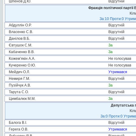
Шпенов Д.Ю.
Відсутній
Фракція політичної партії
Кіл
За:10 Проти:0 Утрима
Абдуллін О.Р.
Відсутній
Власенко С.В.
Відсутній
Данілов В.Б.
Відсутній
Євтушок С.М.
За
Кабаченко В.В.
За
Кожем’якін А.А.
Не голосував
Кучеренко О.Ю.
Не голосував
Мейдич О.Л.
Утримався
Немиря Г.М.
Відсутній
Пузійчук А.В.
За
Тарута С.О.
Відсутній
Цимбалюк М.М.
За
Депутатська 
Кіл
За:0 Проти:0 Утрима
Балога В.І.
Відсутній
Герега О.В.
Утримався