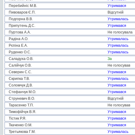
Перебийніс М.В.
Утримався
Пивоваров Є.П.
Відсутній
Подгорна В.В.
Утрималась
Припутень Д.С.
Утримався
Пуртова А.А.
Не голосувала
Радіна А.О.
Утрималась
Рєпіна Е.А.
Утрималась
Руденко О.С.
Утрималась
Саладуха О.В.
За
Салійчук О.В.
Не голосував
Северин С.С.
Утримався
Скрипка Т.В.
Утрималась
Соломчук Д.В.
Утримався
Стефанчук М.О.
Утримався
Струневич В.О.
Відсутній
Тарасенко Т.П.
Не голосував
Тимофійчук В.Я.
Утримався
Тістик Р.Я.
Утримався
Ткаченко О.М.
Утримався
Третьякова Г.М.
Утрималась