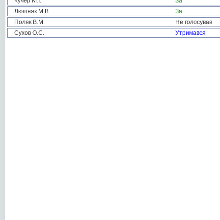
Кучер М.І.
За
Люшняк М.В.
За
Поляк В.М.
Не голосував
Сухов О.С.
Утримався