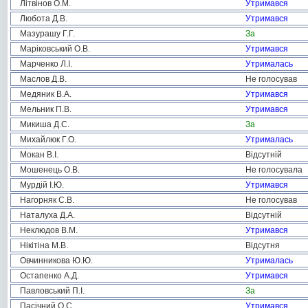
Літвінов О.М.
Утримався
Любота Д.В.
Утримався
Мазурашу Г.Г.
За
Маріковський О.В.
Утримався
Марченко Л.І.
Утрималась
Маслов Д.В.
Не голосував
Медяник В.А.
Утримався
Мельник П.В.
Утримався
Микиша Д.С.
За
Михайлюк Г.О.
Утрималась
Мокан В.І.
Відсутній
Мошенець О.В.
Не голосувала
Мурдій І.Ю.
Утримався
Нагорняк С.В.
Не голосував
Наталуха Д.А.
Відсутній
Неклюдов В.М.
Утримався
Нікітіна М.В.
Відсутня
Овчинникова Ю.Ю.
Утрималась
Остапенко А.Д.
Утримався
Павловський П.І.
За
Пасічний О.С.
Утримався