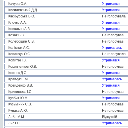
Качура О.А.
Утримався
Кисилевський Д.Д.
Утримався
Кінзбурська В.О.
Не голосувала
Клочко А.А.
Утримався
Ковальов А.В.
Утримався
Козак В.В.
Не голосував
Колебошин С.В.
Не голосував
Колісник А.С.
Утрималась
Копанчук О.Є.
Не голосувала
Копитін І.В.
Утримався
Корявченков Ю.В.
Не голосував
Костюк Д.С.
Утримався
Кравчук Є.М.
Утрималась
Крейденко В.В.
Утримався
Кривошеєв І.С.
Не голосував
Кузбит Ю.М.
Утримався
Кузьміних С.В.
Не голосував
Кунаєв А.Ю.
Не голосував
Лаба М.М.
Відсутній
Лис О.Г.
Утрималась