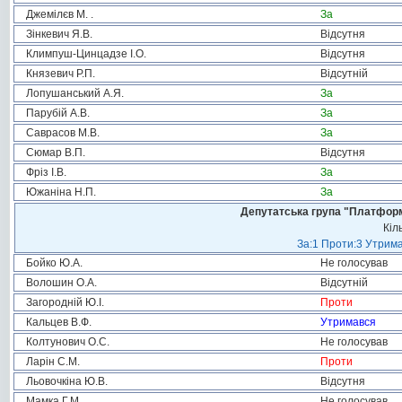
Джемілєв М. .
За
Зінкевич Я.В.
Відсутня
Климпуш-Цинцадзе І.О.
Відсутня
Князевич Р.П.
Відсутній
Лопушанський А.Я.
За
Парубій А.В.
За
Саврасов М.В.
За
Сюмар В.П.
Відсутня
Фріз І.В.
За
Южаніна Н.П.
За
Депутатська група "Платформа
Кіл
За:1 Проти:3 Утрима
Бойко Ю.А.
Не голосував
Волошин О.А.
Відсутній
Загородній Ю.І.
Проти
Кальцев В.Ф.
Утримався
Колтунович О.С.
Не голосував
Ларін С.М.
Проти
Льовочкіна Ю.В.
Відсутня
Мамка Г.М.
Не голосував