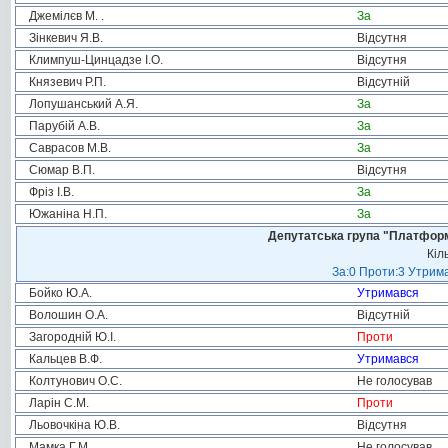
Джемілєв М. .
За
Зінкевич Я.В.
Відсутня
Климпуш-Цинцадзе І.О.
Відсутня
Князевич Р.П.
Відсутній
Лопушанський А.Я.
За
Парубій А.В.
За
Саврасов М.В.
За
Сюмар В.П.
Відсутня
Фріз І.В.
За
Южаніна Н.П.
За
Депутатська група "Платформа
Кіл
За:0 Проти:3 Утрима
Бойко Ю.А.
Утримався
Волошин О.А.
Відсутній
Загородній Ю.І.
Проти
Кальцев В.Ф.
Утримався
Колтунович О.С.
Не голосував
Ларін С.М.
Проти
Льовочкіна Ю.В.
Відсутня
Мамка Г.М.
Не голосував