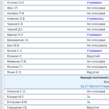
Устенко О.О.
Утримався
Фріс І.П.
Не голосував
Халімон П.В.
Не голосував
Хоменко О.В.
Утрималась
Чернєв Є.В.
Не голосував
Чорний Д.С.
Не голосував
Швачко А.О.
Утримався
Шинкаренко І.А.
Не голосував
Шол М.В.
Не голосувала
Штепа С.С.
Утримався
Юнаков І.С.
Відсутній
Якименко П.В.
Не голосував
Янченко Г.І.
Не голосувала
Ясько Є.О.
Відсутня
Фракція політичної 
Кіл
За:17 Проти:0 Утрим
Алєксєєв С.О.
Не голосував
Бондар М.Л.
За
В’ятрович В.М.
За
Геращенко І.В.
Відсутня