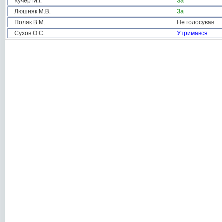
Кучер М.І.
За
Люшняк М.В.
За
Поляк В.М.
Не голосував
Сухов О.С.
Утримався