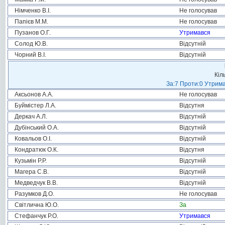
Німченко В.І.
Не голосував
Папієв М.М.
Не голосував
Пузанов О.Г.
Утримався
Солод Ю.В.
Відсутній
Чорний В.І.
Відсутній
Кіл
За:7 Проти:0 Утрима
Аксьонов А.А.
Не голосував
Буймістер Л.А.
Відсутня
Деркач А.Л.
Відсутній
Дубінський О.А.
Відсутній
Ковальов О.І.
Відсутній
Кондратюк О.К.
Відсутня
Кузьмін Р.Р.
Відсутній
Магера С.В.
Відсутній
Медведчук В.В.
Відсутній
Разумков Д.О.
Не голосував
Світлична Ю.О.
За
Стефанчук Р.О.
Утримався