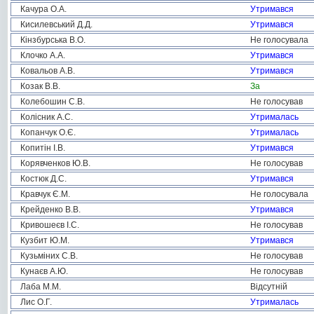
Качура О.А.
Утримався
Кисилевський Д.Д.
Утримався
Кінзбурська В.О.
Не голосувала
Клочко А.А.
Утримався
Ковальов А.В.
Утримався
Козак В.В.
За
Колебошин С.В.
Не голосував
Колісник А.С.
Утрималась
Копанчук О.Є.
Утрималась
Копитін І.В.
Утримався
Корявченков Ю.В.
Не голосував
Костюк Д.С.
Утримався
Кравчук Є.М.
Не голосувала
Крейденко В.В.
Утримався
Кривошеєв І.С.
Не голосував
Кузбит Ю.М.
Утримався
Кузьміних С.В.
Не голосував
Кунаєв А.Ю.
Не голосував
Лаба М.М.
Відсутній
Лис О.Г.
Утрималась