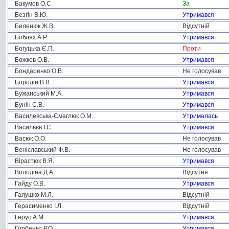
Бакумов О.С.
За
Безгін В.Ю.
Утримався
Беленюк Ж.В.
Відсутній
Боблях А.Р.
Утримався
Богуцька Є.П.
Проти
Божков О.В.
Утримався
Бондаренко О.В.
Не голосував
Бородін В.В.
Утримався
Бужанський М.А.
Утримався
Бунін С.В.
Утримався
Василевська-Смаглюк О.М.
Утрималась
Васильєв І.С.
Утримався
Васюк О.О.
Не голосував
Веніславський Ф.В.
Не голосував
Вірастюк В.Я.
Утримався
Володіна Д.А.
Відсутня
Гайду О.В.
Утримався
Галушко М.Л.
Відсутній
Герасименко І.Л.
Відсутній
Герус А.М.
Утримався
Горбенко Р.О.
Утримався