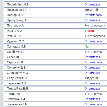
Перебийніс М.В.
Утримався
Пивоваров Є.П.
Відсутній
Подгорна В.В.
Утрималась
Припутень Д.С.
Утримався
Пуртова А.А.
Не голосувала
Радіна А.О.
Проти
Рєпіна Е.А.
Не голосувала
Руденко О.С.
Утрималась
Саладуха О.В.
За
Салійчук О.В.
Не голосував
Северин С.С.
Утримався
Скрипка Т.В.
Утрималась
Соломчук Д.В.
Утримався
Стефанчук М.О.
Утримався
Струневич В.О.
Відсутній
Тарасенко Т.П.
Утримався
Тимофійчук В.Я.
Утримався
Тістик Р.Я.
Не голосував
Ткаченко О.М.
Утримався
Третьякова Г.М.
Утрималась