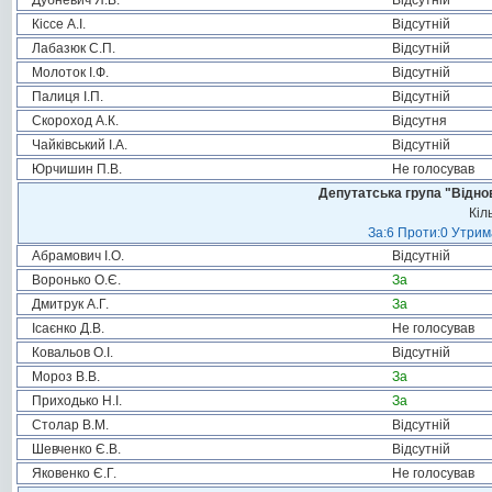
Дубневич Я.В.
Відсутній
Кіссе А.І.
Відсутній
Лабазюк С.П.
Відсутній
Молоток І.Ф.
Відсутній
Палиця І.П.
Відсутній
Скороход А.К.
Відсутня
Чайківський І.А.
Відсутній
Юрчишин П.В.
Не голосував
Депутатська група "Віднов
Кіл
За:6 Проти:0 Утрим
Абрамович І.О.
Відсутній
Воронько О.Є.
За
Дмитрук А.Г.
За
Ісаєнко Д.В.
Не голосував
Ковальов О.І.
Відсутній
Мороз В.В.
За
Приходько Н.І.
За
Столар В.М.
Відсутній
Шевченко Є.В.
Відсутній
Яковенко Є.Г.
Не голосував