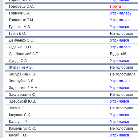
Горобець О.С.
Проти
Гринчук О.А.
Утрималась
Грищенко Т.М.
Утрималась
Гузенко М.В.
Утримався
Гурін Д.О.
Не голосував
Демченко С.О.
Утримався
Діденко Ю.О.
Утрималась
Драбовський А.Г.
Відсутній
Дунда О.А.
Утримався
Жупанин А.В.
Не голосував
Забуранна Л.В.
Не голосувала
Загоруйко А.Л.
Утрималась
Задорожній М.М.
Утримався
Заславський Ю.І.
Не голосував
Здебський Ю.В.
Утримався
Зуєв М.С.
Не голосував
Іонушас С.К.
Утримався
Калаур І.Р.
Утримався
Камельчук Ю.О.
Не голосував
Касай Г.О.
Утримався