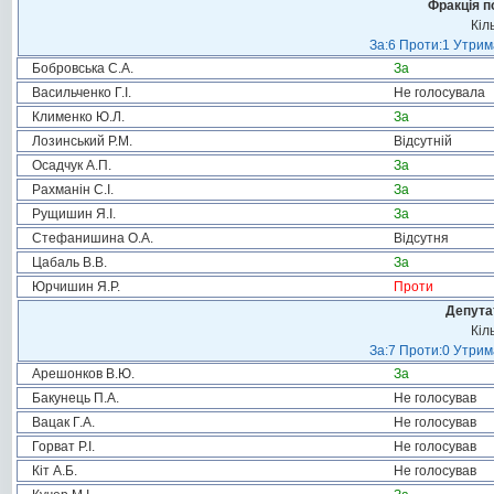
Фракція п
Кіл
За:6 Проти:1 Утрим
Бобровська С.А.
За
Васильченко Г.І.
Не голосувала
Клименко Ю.Л.
За
Лозинський Р.М.
Відсутній
Осадчук А.П.
За
Рахманін С.І.
За
Рущишин Я.І.
За
Стефанишина О.А.
Відсутня
Цабаль В.В.
За
Юрчишин Я.Р.
Проти
Депута
Кіл
За:7 Проти:0 Утрим
Арешонков В.Ю.
За
Бакунець П.А.
Не голосував
Вацак Г.А.
Не голосував
Горват Р.І.
Не голосував
Кіт А.Б.
Не голосував