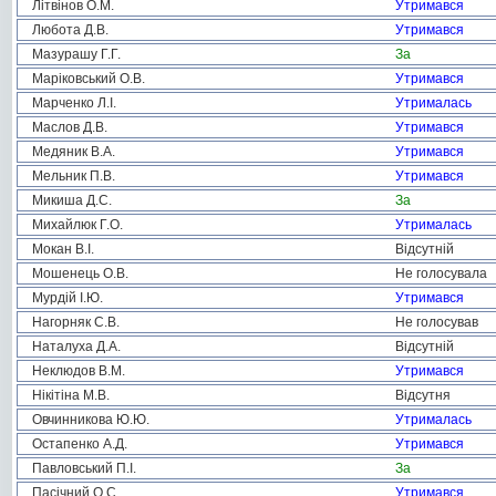
Літвінов О.М.
Утримався
Любота Д.В.
Утримався
Мазурашу Г.Г.
За
Маріковський О.В.
Утримався
Марченко Л.І.
Утрималась
Маслов Д.В.
Утримався
Медяник В.А.
Утримався
Мельник П.В.
Утримався
Микиша Д.С.
За
Михайлюк Г.О.
Утрималась
Мокан В.І.
Відсутній
Мошенець О.В.
Не голосувала
Мурдій І.Ю.
Утримався
Нагорняк С.В.
Не голосував
Наталуха Д.А.
Відсутній
Неклюдов В.М.
Утримався
Нікітіна М.В.
Відсутня
Овчинникова Ю.Ю.
Утрималась
Остапенко А.Д.
Утримався
Павловський П.І.
За
Пасічний О.С.
Утримався