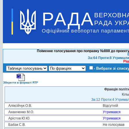
РАДА
ВЕРХОВН
РАДА УКР
Офіційний вебпортал парламент
Поіменне голосування про поправку №888 до проекту
0
За:64 Проти:8 Утримали
Ріш
- Вибрати зі списк
Зберегти в форматі RTF
Фракція політ
Кіль
За:12 Проти:4 Утримал
Аліксійчук О.В.
Відсутній
Ананченко М.О.
Утримався
Арістов Ю.Ю.
Утримався
Бабак С.В.
Не голосував