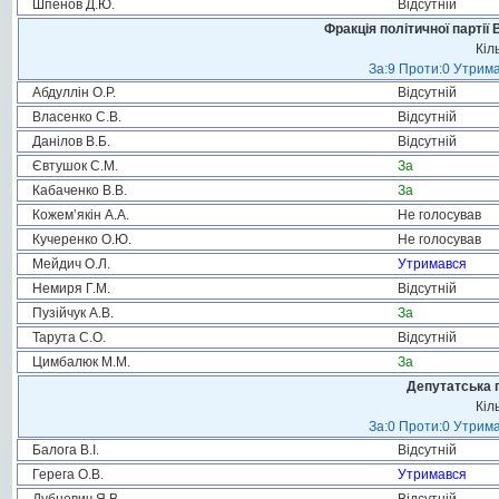
Шпенов Д.Ю.
Відсутній
Фракція політичної партії
Кіл
За:9 Проти:0 Утрима
Абдуллін О.Р.
Відсутній
Власенко С.В.
Відсутній
Данілов В.Б.
Відсутній
Євтушок С.М.
За
Кабаченко В.В.
За
Кожем’якін А.А.
Не голосував
Кучеренко О.Ю.
Не голосував
Мейдич О.Л.
Утримався
Немиря Г.М.
Відсутній
Пузійчук А.В.
За
Тарута С.О.
Відсутній
Цимбалюк М.М.
За
Депутатська 
Кіл
За:0 Проти:0 Утрима
Балога В.І.
Відсутній
Герега О.В.
Утримався