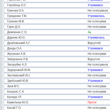
Горобець О.С.
Утримався
Гринчук О.А.
Не голосувала
Грищенко Т.М.
Утрималась
Гузенко М.В.
Не голосував
Гурін Д.О.
Не голосував
Демченко С.О.
За
Діденко Ю.О.
Утрималась
Драбовський А.Г.
Відсутній
Дунда О.А.
Утримався
Жупанин А.В.
Не голосував
Забуранна Л.В.
Відсутня
Загоруйко А.Л.
Не голосувала
Задорожній М.М.
Утримався
Заславський Ю.І.
Не голосував
Здебський Ю.В.
Утримався
Зуєв М.С.
Не голосував
Іонушас С.К.
Не голосував
Калаур І.Р.
Утримався
Камельчук Ю.О.
Проти
Касай Г.О.
Не голосував