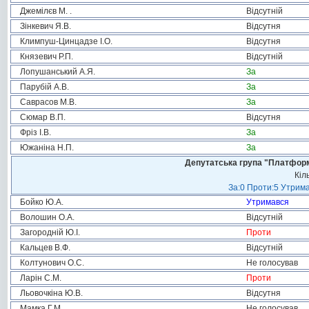
Джемілєв М. .
Відсутній
Зінкевич Я.В.
Відсутня
Климпуш-Цинцадзе І.О.
Відсутня
Князевич Р.П.
Відсутній
Лопушанський А.Я.
За
Парубій А.В.
За
Саврасов М.В.
За
Сюмар В.П.
Відсутня
Фріз І.В.
За
Южаніна Н.П.
За
Депутатська група "Платформа
Кіл
За:0 Проти:5 Утрима
Бойко Ю.А.
Утримався
Волошин О.А.
Відсутній
Загородній Ю.І.
Проти
Кальцев В.Ф.
Відсутній
Колтунович О.С.
Не голосував
Ларін С.М.
Проти
Льовочкіна Ю.В.
Відсутня
Мамка Г.М.
Не голосував