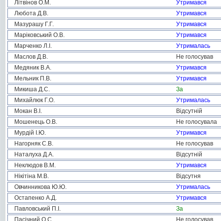
Літвінов О.М.
Утримався
Любота Д.В.
Утримався
Мазурашу Г.Г.
Утримався
Маріковський О.В.
Утримався
Марченко Л.І.
Утрималась
Маслов Д.В.
Не голосував
Медяник В.А.
Утримався
Мельник П.В.
Утримався
Микиша Д.С.
За
Михайлюк Г.О.
Утрималась
Мокан В.І.
Відсутній
Мошенець О.В.
Не голосувала
Мурдій І.Ю.
Утримався
Нагорняк С.В.
Не голосував
Наталуха Д.А.
Відсутній
Неклюдов В.М.
Утримався
Нікітіна М.В.
Відсутня
Овчинникова Ю.Ю.
Утрималась
Остапенко А.Д.
Утримався
Павловський П.І.
За
Пасічний О.С.
Не голосував