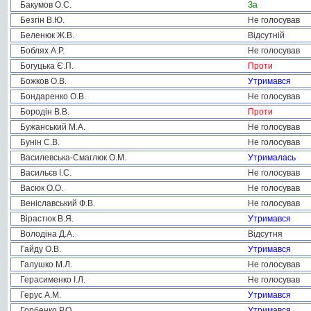
Бакумов О.С.
За
Безгін В.Ю.
Не голосував
Беленюк Ж.В.
Відсутній
Боблях А.Р.
Не голосував
Богуцька Є.П.
Проти
Божков О.В.
Утримався
Бондаренко О.В.
Не голосував
Бородін В.В.
Проти
Бужанський М.А.
Не голосував
Бунін С.В.
Не голосував
Василевська-Смаглюк О.М.
Утрималась
Васильєв І.С.
Не голосував
Васюк О.О.
Не голосував
Веніславський Ф.В.
Не голосував
Вірастюк В.Я.
Утримався
Володіна Д.А.
Відсутня
Гайду О.В.
Утримався
Галушко М.Л.
Не голосував
Герасименко І.Л.
Не голосував
Герус А.М.
Утримався
Горбенко Р.О.
Утримався