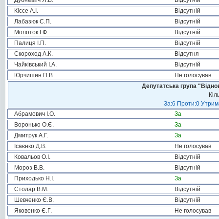
Дубневич Я.В.
Відсутній
Кіссе А.І.
Відсутній
Лабазюк С.П.
Відсутній
Молоток І.Ф.
Відсутній
Палиця І.П.
Відсутній
Скороход А.К.
Відсутня
Чайківський І.А.
Відсутній
Юрчишин П.В.
Не голосував
Депутатська група "Віднов
Кіл
За:6 Проти:0 Утрим
Абрамович І.О.
За
Воронько О.Є.
За
Дмитрук А.Г.
За
Ісаєнко Д.В.
Не голосував
Ковальов О.І.
Відсутній
Мороз В.В.
Відсутній
Приходько Н.І.
За
Столар В.М.
Відсутній
Шевченко Є.В.
Відсутній
Яковенко Є.Г.
Не голосував