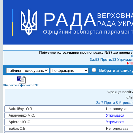
РАДА
ВЕРХОВН
РАДА УКР
Офіційний вебпортал парламент
Поіменне голосування про поправку №87 до проекту 
0
За:53 Проти:13 Утримал
Ріш
- Вибрати зі списк
Зберегти в форматі RTF
Фракція політ
Кіль
За:7 Проти:8 Утримал
Аліксійчук О.В.
Не голосував
Ананченко М.О.
Утримався
Арістов Ю.Ю.
Утримався
Бабак С.В.
Не голосував