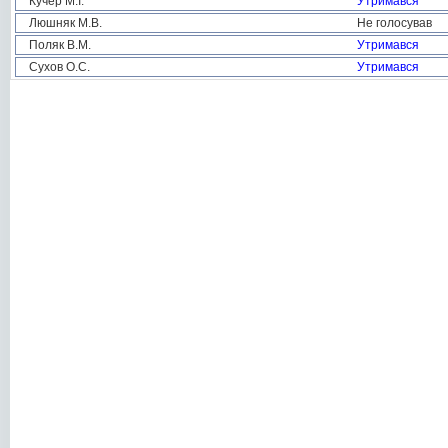
Кучер М.І.
Утримався
Люшняк М.В.
Не голосував
Поляк В.М.
Утримався
Сухов О.С.
Утримався