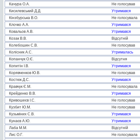
Качура О.А.
Не голосував
Кисилевський Д.Д.
Утримався
Кінзбурська В.О.
Не голосувала
Клочко А.А.
Утримався
Ковальов А.В.
Утримався
Козак В.В.
Відсутній
Колебошин С.В.
Не голосував
Колісник А.С.
Утрималась
Копанчук О.Є.
Відсутня
Копитін І.В.
Утримався
Корявченков Ю.В.
Не голосував
Костюк Д.С.
Утримався
Кравчук Є.М.
Не голосувала
Крейденко В.В.
Утримався
Кривошеєв І.С.
Не голосував
Кузбит Ю.М.
Не голосував
Кузьміних С.В.
Утримався
Кунаєв А.Ю.
Утримався
Лаба М.М.
Відсутній
Лис О.Г.
Не голосувала