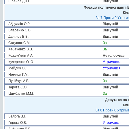
Шпенов Д.Ю.
Відсутній
Фракція політичної партії
Кіл
За:7 Проти:0 Утрима
Абдуллін О.Р.
Відсутній
Власенко С.В.
Відсутній
Данілов В.Б.
Відсутній
Євтушок С.М.
За
Кабаченко В.В.
За
Кожем’якін А.А.
Не голосував
Кучеренко О.Ю.
Утримався
Мейдич О.Л.
Утримався
Немиря Г.М.
Відсутній
Пузійчук А.В.
За
Тарута С.О.
Відсутній
Цимбалюк М.М.
За
Депутатська 
Кіл
За:0 Проти:0 Утрима
Балога В.І.
Відсутній
Герега О.В.
Утримався