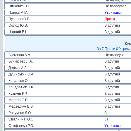
Німченко В.І.
Не голосував
Папієв М.М.
Утримався
Пузанов О.Г.
Проти
Солод Ю.В.
Відсутній
Чорний В.І.
Відсутній
Кіл
За:7 Проти:0 Утрима
Аксьонов А.А.
Не голосував
Буймістер Л.А.
Відсутня
Деркач А.Л.
Відсутній
Дубінський О.А.
Відсутній
Ковальов О.І.
Відсутній
Кондратюк О.К.
Відсутня
Кузьмін Р.Р.
Відсутній
Магера С.В.
Відсутній
Медведчук В.В.
Відсутній
Разумков Д.О.
За
Світлична Ю.О.
За
Стефанчук Р.О.
Утримався