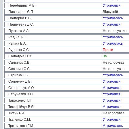
Перебийніс М.В.
Утримався
Пивоваров Є.П.
Відсутній
Подгорна В.В.
Утрималась
Припутень Д.С.
Утримався
Пуртова А.А.
Не голосувала
Радіна А.О.
Утрималась
Рєпіна Е.А.
Утрималась
Руденко О.С.
Проти
Саладуха О.В.
За
Салійчук О.В.
Не голосував
Северин С.С.
Не голосував
Скрипка Т.В.
Утрималась
Соломчук Д.В.
Утримався
Стефанчук М.О.
Утримався
Струневич В.О.
Утримався
Тарасенко Т.П.
Утримався
Тимофійчук В.Я.
Утримався
Тістик Р.Я.
Не голосував
Ткаченко О.М.
Утримався
Третьякова Г.М.
Утрималась