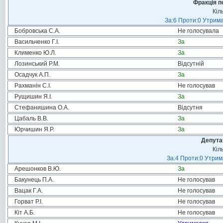
Фракція п
Кіл
За:6 Проти:0 Утрима
Бобровська С.А.
Не голосувала
Васильченко Г.І.
За
Клименко Ю.Л.
За
Лозинський Р.М.
Відсутній
Осадчук А.П.
За
Рахманін С.І.
Не голосував
Рущишин Я.І.
За
Стефанишина О.А.
Відсутня
Цабаль В.В.
За
Юрчишин Я.Р.
За
Депута
Кіл
За:4 Проти:0 Утрим
Арешонков В.Ю.
За
Бакунець П.А.
Не голосував
Вацак Г.А.
Не голосував
Горват Р.І.
Не голосував
Кіт А.Б.
Не голосував