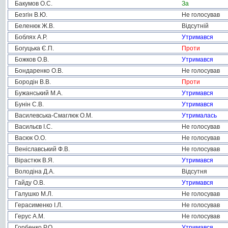
Бакумов О.С.
За
Безгін В.Ю.
Не голосував
Беленюк Ж.В.
Відсутній
Боблях А.Р.
Утримався
Богуцька Є.П.
Проти
Божков О.В.
Утримався
Бондаренко О.В.
Не голосував
Бородін В.В.
Проти
Бужанський М.А.
Утримався
Бунін С.В.
Утримався
Василевська-Смаглюк О.М.
Утрималась
Васильєв І.С.
Не голосував
Васюк О.О.
Не голосував
Веніславський Ф.В.
Не голосував
Вірастюк В.Я.
Утримався
Володіна Д.А.
Відсутня
Гайду О.В.
Утримався
Галушко М.Л.
Не голосував
Герасименко І.Л.
Не голосував
Герус А.М.
Не голосував
Горбенко Р.О.
Утримався