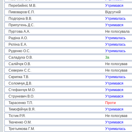
Перебийніс М.В.
Утримався
Пивоваров Є.П.
Відсутній
Подгорна В.В.
Утрималась
Припутень Д.С.
Утримався
Пуртова А.А.
Не голосувала
Радіна А.О.
Утрималась
Рєпіна Е.А.
Утрималась
Руденко О.С.
Утрималась
Саладуха О.В.
За
Салійчук О.В.
Не голосував
Северин С.С.
Не голосував
Скрипка Т.В.
Утрималась
Соломчук Д.В.
Утримався
Стефанчук М.О.
Утримався
Струневич В.О.
Утримався
Тарасенко Т.П.
Проти
Тимофійчук В.Я.
Утримався
Тістик Р.Я.
Не голосував
Ткаченко О.М.
Утримався
Третьякова Г.М.
Утрималась