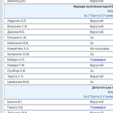
Шпенов Д.Ю.
Відсутній
Фракція політичної партії
Кіл
За:7 Проти:0 Утрима
Абдуллін О.Р.
Відсутній
Власенко С.В.
Відсутній
Данілов В.Б.
Відсутній
Євтушок С.М.
За
Кабаченко В.В.
За
Кожем’якін А.А.
Не голосував
Кучеренко О.Ю.
За
Мейдич О.Л.
Утримався
Немиря Г.М.
Відсутній
Пузійчук А.В.
За
Тарута С.О.
Відсутній
Цимбалюк М.М.
За
Депутатська 
Кіл
За:0 Проти:0 Утрима
Балога В.І.
Відсутній
Герега О.В.
Утримався