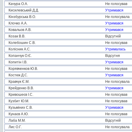
Качура О.А.
Не голосував
Кисилевський Д.Д.
Утримався
Кінзбурська В.О.
Не голосувала
Клочко А.А.
Утримався
Ковальов А.В.
Утримався
Козак В.В.
Відсутній
Колебошин С.В.
Не голосував
Колісник А.С.
Утрималась
Копанчук О.Є.
Відсутня
Копитін І.В.
Утримався
Корявченков Ю.В.
Не голосував
Костюк Д.С.
Утримався
Кравчук Є.М.
Не голосувала
Крейденко В.В.
Утримався
Кривошеєв І.С.
Не голосував
Кузбит Ю.М.
Не голосував
Кузьміних С.В.
Утримався
Кунаєв А.Ю.
Не голосував
Лаба М.М.
Відсутній
Лис О.Г.
Не голосувала