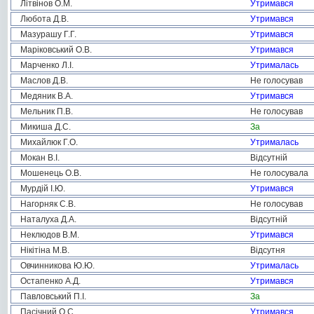
Літвінов О.М.
Утримався
Любота Д.В.
Утримався
Мазурашу Г.Г.
Утримався
Маріковський О.В.
Утримався
Марченко Л.І.
Утрималась
Маслов Д.В.
Не голосував
Медяник В.А.
Утримався
Мельник П.В.
Не голосував
Микиша Д.С.
За
Михайлюк Г.О.
Утрималась
Мокан В.І.
Відсутній
Мошенець О.В.
Не голосувала
Мурдій І.Ю.
Утримався
Нагорняк С.В.
Не голосував
Наталуха Д.А.
Відсутній
Неклюдов В.М.
Утримався
Нікітіна М.В.
Відсутня
Овчинникова Ю.Ю.
Утрималась
Остапенко А.Д.
Утримався
Павловський П.І.
За
Пасічний О.С.
Утримався