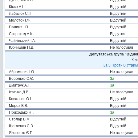
Дубневич Я.В.
Відсутній
Кіссе А.І.
Відсутній
Лабазюк С.П.
Відсутній
Молоток І.Ф.
Відсутній
Палиця І.П.
Відсутній
Скороход А.К.
Відсутня
Чайківський І.А.
Відсутній
Юрчишин П.В.
Не голосував
Депутатська група "Віднов
Кіл
За:5 Проти:0 Утрим
Абрамович І.О.
Не голосував
Воронько О.Є.
За
Дмитрук А.Г.
За
Ісаєнко Д.В.
Не голосував
Ковальов О.І.
Відсутній
Мороз В.В.
Відсутній
Приходько Н.І.
За
Столар В.М.
Відсутній
Шевченко Є.В.
Відсутній
Яковенко Є.Г.
Не голосував