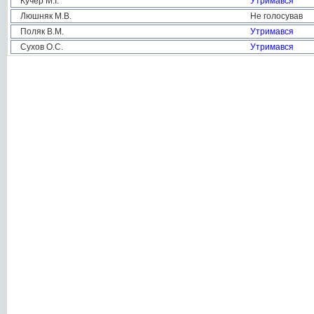
Кучер М.І.
Утримався
Люшняк М.В.
Не голосував
Поляк В.М.
Утримався
Сухов О.С.
Утримався