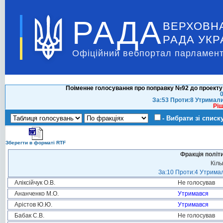
РАДА
ВЕРХОВН
РАДА УКР
Офіційний вебпортал парламент
Поіменне голосування про поправку №92 до проекту 
0
За:53 Проти:8 Утримали
Ріш
- Вибрати зі списк
Зберегти в форматі RTF
Фракція політ
Кіль
За:10 Проти:4 Утримал
Аліксійчук О.В.
Не голосував
Ананченко М.О.
Утримався
Арістов Ю.Ю.
Утримався
Бабак С.В.
Не голосував