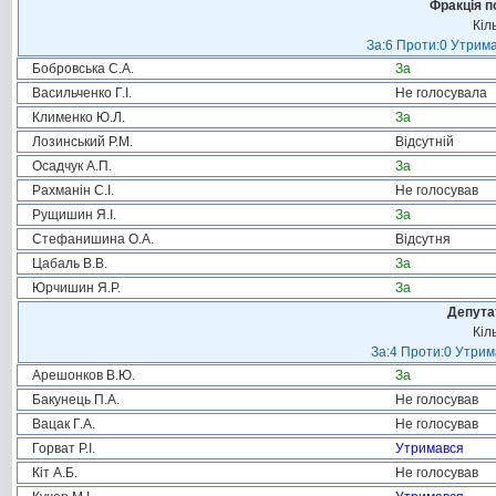
Фракція п
Кіл
За:6 Проти:0 Утрима
Бобровська С.А.
За
Васильченко Г.І.
Не голосувала
Клименко Ю.Л.
За
Лозинський Р.М.
Відсутній
Осадчук А.П.
За
Рахманін С.І.
Не голосував
Рущишин Я.І.
За
Стефанишина О.А.
Відсутня
Цабаль В.В.
За
Юрчишин Я.Р.
За
Депута
Кіл
За:4 Проти:0 Утрим
Арешонков В.Ю.
За
Бакунець П.А.
Не голосував
Вацак Г.А.
Не голосував
Горват Р.І.
Утримався
Кіт А.Б.
Не голосував