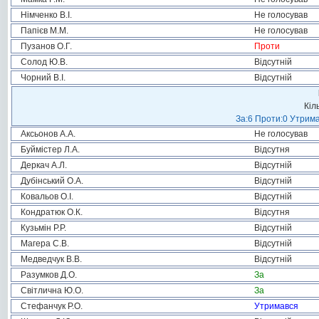
Німченко В.І.
Не голосував
Папієв М.М.
Не голосував
Пузанов О.Г.
Проти
Солод Ю.В.
Відсутній
Чорний В.І.
Відсутній
Кіл
За:6 Проти:0 Утрима
Аксьонов А.А.
Не голосував
Буймістер Л.А.
Відсутня
Деркач А.Л.
Відсутній
Дубінський О.А.
Відсутній
Ковальов О.І.
Відсутній
Кондратюк О.К.
Відсутня
Кузьмін Р.Р.
Відсутній
Магера С.В.
Відсутній
Медведчук В.В.
Відсутній
Разумков Д.О.
За
Світлична Ю.О.
За
Стефанчук Р.О.
Утримався