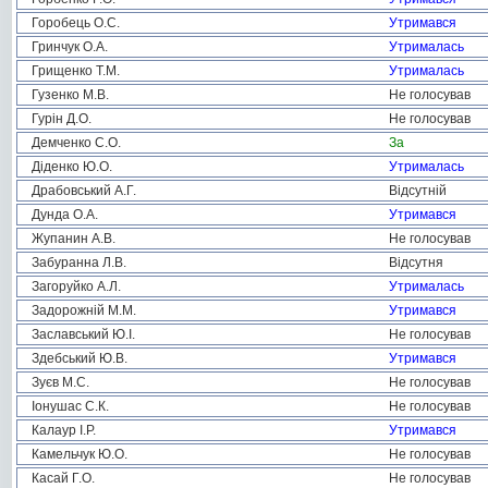
Горобець О.С.
Утримався
Гринчук О.А.
Утрималась
Грищенко Т.М.
Утрималась
Гузенко М.В.
Не голосував
Гурін Д.О.
Не голосував
Демченко С.О.
За
Діденко Ю.О.
Утрималась
Драбовський А.Г.
Відсутній
Дунда О.А.
Утримався
Жупанин А.В.
Не голосував
Забуранна Л.В.
Відсутня
Загоруйко А.Л.
Утрималась
Задорожній М.М.
Утримався
Заславський Ю.І.
Не голосував
Здебський Ю.В.
Утримався
Зуєв М.С.
Не голосував
Іонушас С.К.
Не голосував
Калаур І.Р.
Утримався
Камельчук Ю.О.
Не голосував
Касай Г.О.
Не голосував