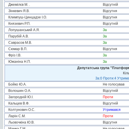
Джемілєв М. .
Відсутній
Зінкевич Я.В.
Відсутня
Климпуш-Цинцадзе І.О.
Відсутня
Князевич Р.П.
Відсутній
Лопушанський А.Я.
За
Парубій А.В.
За
Саврасов М.В.
За
Сюмар В.П.
Відсутня
Фріз І.В.
За
Южаніна Н.П.
За
Депутатська група "Платформа
Кіл
За:0 Проти:4 Утрима
Бойко Ю.А.
Не голосував
Волошин О.А.
Відсутній
Загородній Ю.І.
Проти
Кальцев В.Ф.
Відсутній
Колтунович О.С.
Утримався
Ларін С.М.
Проти
Льовочкіна Ю.В.
Відсутня
Мамка Г.М.
Не голосував