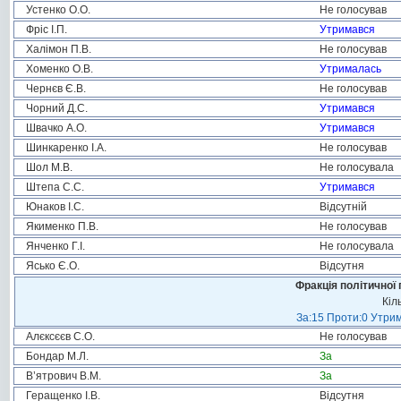
Устенко О.О.
Не голосував
Фріс І.П.
Утримався
Халімон П.В.
Не голосував
Хоменко О.В.
Утрималась
Чернєв Є.В.
Не голосував
Чорний Д.С.
Утримався
Швачко А.О.
Утримався
Шинкаренко І.А.
Не голосував
Шол М.В.
Не голосувала
Штепа С.С.
Утримався
Юнаков І.С.
Відсутній
Якименко П.В.
Не голосував
Янченко Г.І.
Не голосувала
Ясько Є.О.
Відсутня
Фракція політичної 
Кіл
За:15 Проти:0 Утрим
Алєксєєв С.О.
Не голосував
Бондар М.Л.
За
В’ятрович В.М.
За
Геращенко І.В.
Відсутня