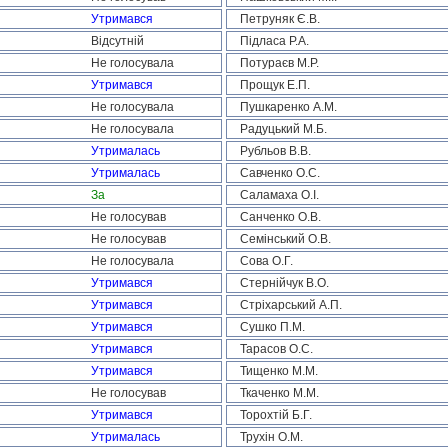
Утримався
Петруняк Є.В.
Відсутній
Підласа Р.А.
Не голосувала
Потураєв М.Р.
Утримався
Прощук Е.П.
Не голосувала
Пушкаренко А.М.
Не голосувала
Радуцький М.Б.
Утрималась
Рубльов В.В.
Утрималась
Савченко О.С.
За
Саламаха О.І.
Не голосував
Санченко О.В.
Не голосував
Семінський О.В.
Не голосувала
Сова О.Г.
Утримався
Стернійчук В.О.
Утримався
Стріхарський А.П.
Утримався
Сушко П.М.
Утримався
Тарасов О.С.
Утримався
Тищенко М.М.
Не голосував
Ткаченко М.М.
Утримався
Торохтій Б.Г.
Утрималась
Трухін О.М.