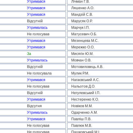
Утримався
Лічман Г.В.
Утримався
Ляшенко А.О.
Утримався
Мандзій С.В.
Відсутній
Марусяк О.Р.
Утрималась
Марчук І.П.
Не голосував
Матусевич О.Б.
Утримався
Мезенцева М.С.
Утримався
Мережко О.О.
За
Мисягін Ю.М.
Утрималась
Мовчан О.В.
Відсутній
Мотовиловець А.В.
Не голосувала
Мулик Р.М.
Утримався
Нагаєвський А.С.
Не голосував
Нальотов Д.О.
Відсутній
Негулевський І.П.
Утримався
Нестеренко К.О.
Відсутня
Новіков М.М.
Утрималась
Одарченко А.М.
Утримався
Павліш П.В.
Не голосував
Павлюк М.В.
Не голосував
Пашковський М.І.