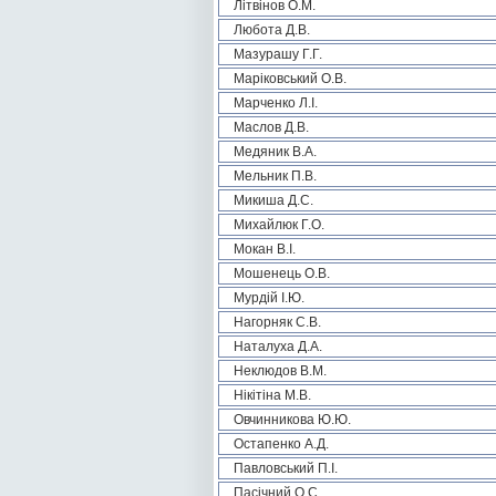
Літвінов О.М.
Любота Д.В.
Мазурашу Г.Г.
Маріковський О.В.
Марченко Л.І.
Маслов Д.В.
Медяник В.А.
Мельник П.В.
Микиша Д.С.
Михайлюк Г.О.
Мокан В.І.
Мошенець О.В.
Мурдій І.Ю.
Нагорняк С.В.
Наталуха Д.А.
Неклюдов В.М.
Нікітіна М.В.
Овчинникова Ю.Ю.
Остапенко А.Д.
Павловський П.І.
Пасічний О.С.