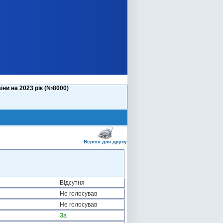
ни на 2023 рік (№8000)
Версія для друку
Відсутня
Не голосував
Не голосував
За