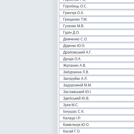
Горобець О.С.
Гринчук О.А.
Грищенко Т.М.
Гузенко М.В.
Гурін Д.О.
Демченко С.О.
Діденко Ю.О.
Драбовський А.Г.
Дунда О.А.
Жупанин А.В.
Забуранна Л.В.
Загоруйко А.Л.
Задорожній М.М.
Заславський Ю.І.
Здебський Ю.В.
Зуєв М.С.
Іонушас С.К.
Калаур І.Р.
Камельчук Ю.О.
Касай Г.О.