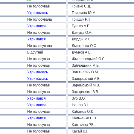
Не голосував
Гривко С.Д.
Утрималась
Гришина Ю.М.
Не голосувала
Грищук Р.П.
Утримався
Гунько А.Г.
Не голосував
Дануца О.А.
Утримався
Дирдін М.Є.
Не голосувала
Дмитрієва О.О.
Відсутній
Дубнов А.В.
Не голосував
Жмеренецький О.С.
Не голосував
Заблоцький М.Б.
Утрималась
Завітневич О.М.
Утрималась
Задорожний А.В.
Не голосував
Заремський М.В.
Не голосував
Захарченко В.В.
Утримався
Зуб В.О.
Утримався
Іванов В.І.
Не голосував
Кабанов О.Є.
Утримався
Кальченко С.В.
Не голосував
Каптєлов Р.В.
Не голосував
Касай К.І.