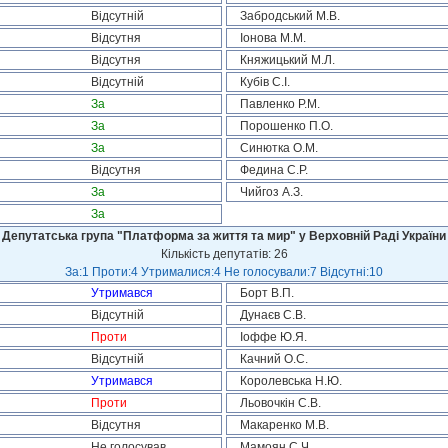
Відсутній
Забродський М.В.
Відсутня
Іонова М.М.
Відсутня
Княжицький М.Л.
Відсутній
Кубів С.І.
За
Павленко Р.М.
За
Порошенко П.О.
За
Синютка О.М.
Відсутня
Федина С.Р.
За
Чийгоз А.З.
За
Депутатська група "Платформа за життя та мир" у Верховній Раді України
Кількість депутатів: 26
За:1 Проти:4 Утрималися:4 Не голосували:7 Відсутні:10
Утримався
Борт В.П.
Відсутній
Дунаєв С.В.
Проти
Іоффе Ю.Я.
Відсутній
Качний О.С.
Утримався
Королевська Н.Ю.
Проти
Льовочкін С.В.
Відсутня
Макаренко М.В.
Не голосував
Мамоян С.Ч.