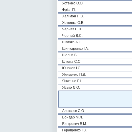
Устенко О.О.
Фріс І.П.
Халімон П.В.
Хоменко О.В.
Чернєв Є.В.
Чорний Д.С.
Швачко А.О.
Шинкаренко І.А.
Шол М.В.
Штепа С.С.
Юнаков І.С.
Якименко П.В.
Янченко Г.І.
Ясько Є.О.
Алєксєєв С.О.
Бондар М.Л.
В’ятрович В.М.
Геращенко І.В.