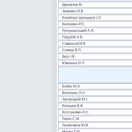
Джемілєв М. .
Зінкевич Я.В.
Климпуш-Цинцадзе І.О.
Князевич Р.П.
Лопушанський А.Я.
Парубій А.В.
Саврасов М.В.
Сюмар В.П.
Фріз І.В.
Южаніна Н.П.
Бойко Ю.А.
Волошин О.А.
Загородній Ю.І.
Кальцев В.Ф.
Колтунович О.С.
Ларін С.М.
Льовочкіна Ю.В.
Мамка Г.М.