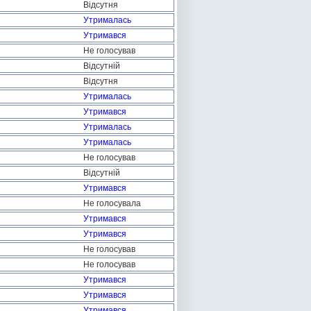
Відсутня
Утрималась
Утримався
Не голосував
Відсутній
Відсутня
Утрималась
Утримався
Утрималась
Утрималась
Не голосував
Відсутній
Утримався
Не голосувала
Утримався
Утримався
Не голосував
Не голосував
Утримався
Утримався
Утримався