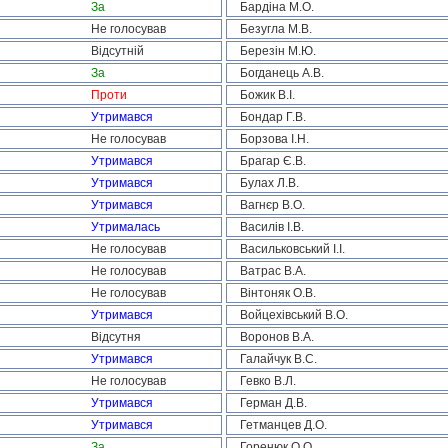
За
Бардіна М.О.
Не голосував
Безугла М.В.
Відсутній
Березін М.Ю.
За
Богданець А.В.
Проти
Божик В.І.
Утримався
Бондар Г.В.
Не голосував
Борзова І.Н.
Утримався
Брагар Є.В.
Утримався
Булах Л.В.
Утримався
Вагнєр В.О.
Утрималась
Василів І.В.
Не голосував
Васильковський І.І.
Не голосував
Ватрас В.А.
Не голосував
Вінтоняк О.В.
Утримався
Войцехівський В.О.
Відсутня
Воронов В.А.
Утримався
Галайчук В.С.
Не голосував
Гевко В.Л.
Утримався
Герман Д.В.
Утримався
Гетманцев Д.О.
За
Горенюк О.О.