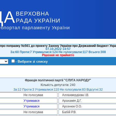
ДА
ВЕРХОВНА
РАДА УКРАЇНИ
ебпортал парламенту України
про поправку №561 до проекту Закону України про Державний бюджет Украї
07.10.2022 14:57
За:60 Проти:7 Утрималися:124 Не голосували:117 Всього:308
Рішення не прийнято
- Вибрати зі списку
Фракція політичної партії "СЛУГА НАРОДУ"
Кількість депутатів: 240
За:12 Проти:3 Утрималися:110 Не голосували:83 Відсутні:32
Не голосував
Аллахвердієва І.В.
Утримався
Арахамія Д.Г.
Утримався
Арсенюк О.О.
Не голосував
Бабій Р.В.