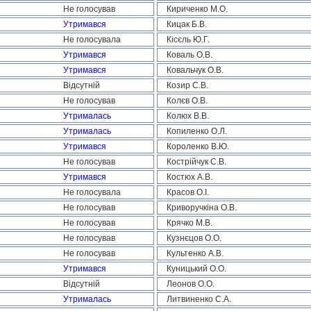
Не голосував
Кириченко М.О.
Утримався
Кицак Б.В.
Не голосувала
Кісєль Ю.Г.
Утримався
Коваль О.В.
Утримався
Ковальчук О.В.
Відсутній
Козир С.В.
Не голосував
Колєв О.В.
Утрималась
Колюх В.В.
Утрималась
Копиленко О.Л.
Утримався
Короленко В.Ю.
Не голосував
Кострійчук С.В.
Утримався
Костюх А.В.
Не голосувала
Красов О.І.
Не голосував
Криворучкіна О.В.
Не голосував
Крячко М.В.
Не голосував
Кузнєцов О.О.
Не голосував
Культенко А.В.
Утримався
Куницький О.О.
Відсутній
Леонов О.О.
Утрималась
Литвиненко С.А.