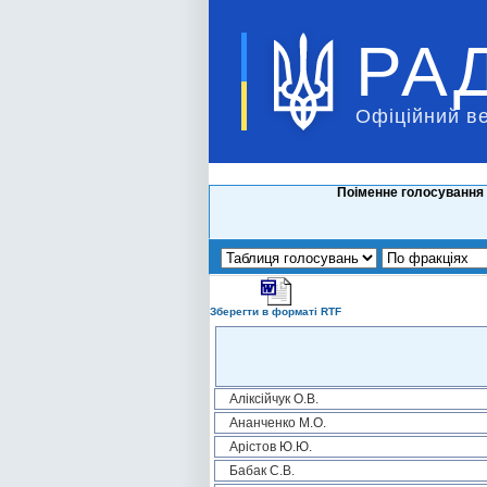
РА
Офіційний в
Поіменне голосування 
Зберегти в форматі RTF
Аліксійчук О.В.
Ананченко М.О.
Арістов Ю.Ю.
Бабак С.В.