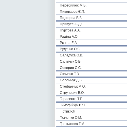
Перебийніс М.В.
Пивоваров Є.П.
Подгорна В.В.
Припутень Д.С.
Пуртова А.А.
Радіна А.О.
Рєпіна Е.А.
Руденко О.С.
Саладуха О.В.
Салійчук О.В.
Северин С.С.
Скрипка Т.В.
Соломчук Д.В.
Стефанчук М.О.
Струневич В.О.
Тарасенко Т.П.
Тимофійчук В.Я.
Тістик Р.Я.
Ткаченко О.М.
Третьякова Г.М.