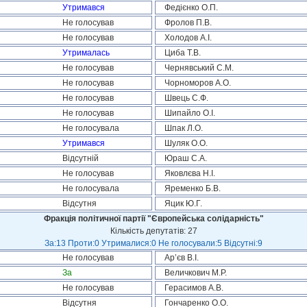
Утримався
Федієнко О.П.
Не голосував
Фролов П.В.
Не голосував
Холодов А.І.
Утрималась
Циба Т.В.
Не голосував
Чернявський С.М.
Не голосував
Чорноморов А.О.
Не голосував
Швець С.Ф.
Не голосував
Шипайло О.І.
Не голосувала
Шпак Л.О.
Утримався
Шуляк О.О.
Відсутній
Юраш С.А.
Не голосував
Яковлєва Н.І.
Не голосувала
Яременко Б.В.
Відсутня
Яцик Ю.Г.
Фракція політичної партії "Європейська солідарність"
Кількість депутатів: 27
За:13 Проти:0 Утрималися:0 Не голосували:5 Відсутні:9
Не голосував
Ар’єв В.І.
За
Величкович М.Р.
Не голосував
Герасимов А.В.
Відсутня
Гончаренко О.О.