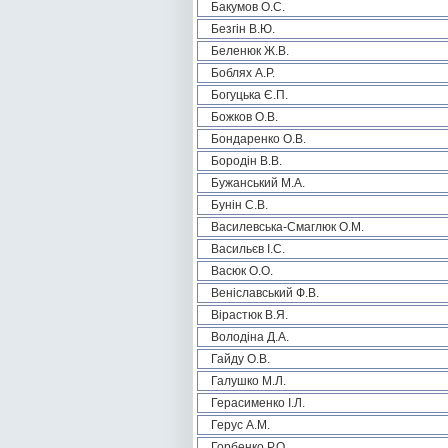
Бакумов О.С.
Безгін В.Ю.
Беленюк Ж.В.
Боблях А.Р.
Богуцька Є.П.
Божков О.В.
Бондаренко О.В.
Бородін В.В.
Бужанський М.А.
Бунін С.В.
Василевська-Смаглюк О.М.
Васильєв І.С.
Васюк О.О.
Веніславський Ф.В.
Вірастюк В.Я.
Володіна Д.А.
Гайду О.В.
Галушко М.Л.
Герасименко І.Л.
Герус А.М.
Горбенко Р.О.