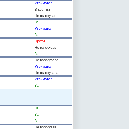
Утримався
Відсутній
Не голосував
За
Утримався
За
Проти
Не голосував
За
Не голосувала
Утримався
Не голосувала
Утримався
За
За
За
За
Не голосував